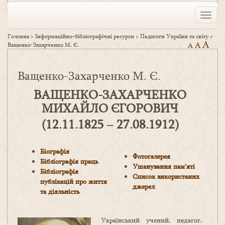
Toggle
naviga
Головна
>
Інформаційно-бібліографічні ресурси
>
Педагоги України та світу
>
A
A
Ващенко-Захарченко М. Є.
A
Ващенко-Захарченко М. Є.
ВАЩЕНКО-ЗАХАРЧЕНКО
МИХАЙЛО ЄГОРОВИЧ
(12.11.1825
‒ 27.08.1912
)
Біографія
Фотогалерея
Бібліографія праць
Ушанування пам’яті
Бібліографія
Список використаних
публікацій про життя
джерел
та діяльність
Український учений, педагог,