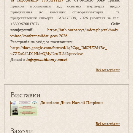
та інформації» (УкрІНТЕІ)
До
01.09.2026 року
триває
прийом пропозицій від освітніх партнерів щодо
приєднання до команди співорганізаторів та
представлення спікерів IAS-GEOS, 2026 (контакт за тел.
+380967684707).
Сайт
конференції:
https://hub.ontos.xyz/index.php/zakhody-
vniaso/konferentsii/iat-geos-2026
Реєстрація на захід за посиланням:
https://docs.google.com/forms/
d/1q2Cqq_IidSHZ2d4Rc_
u7ZDa0dLD1NIdzQMyNeuILSdI/
preview
Деталі в
інформаційному листі
.
Всі матеріали
Виставки
До ювілею Дічек Наталії Петрівни
Всі матеріали
Заходи