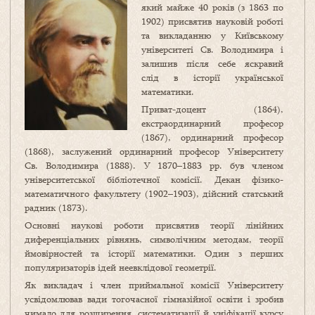
який майже 40 років (з 1863 по
1902) присвятив науковій роботі
та викладанню у Київському
університеті Св. Володимира і
залишив після себе яскравий
слід в історії української
математики.
Приват-доцент (1864),
екстраординарний професор
(1867), ординарний професор
(1868), заслужений ординарний професор Університету
Св. Володимира (1888). У 1870–1883 рр. був членом
університетської бібліотечної комісії. Декан фізико-
математичного факультету (1902–1903), дійсний статський
радник (1873).
Основні наукові роботи присвятив теорії лінійних
диференціальних рівнянь, символічним методам, теорії
ймовірностей та історії математики. Один з перших
популяризаторів ідей неевклідової геометрії.
Як викладач і член приймальної комісії Університету
усвідомлював вади тогочасної гімназійної освіти і зробив
чимало для розширення, систематизації й уніфікації курсу