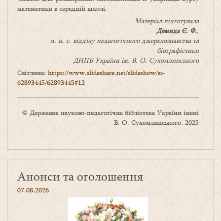
математики в середній школі.
Матеріал підготувала
Демида
Є.
Ф.
,
м. н. с. відділу педагогічного джерелознавства та
біографістики
ДНПБ України ім. В. О. Сухомлинського
Світлина:
https://www.slideshare.net/slideshow/ss-
62893445/62893445#12
© Державна науково-педагогічна бібліотека України імені
В. О. Сухомлинського, 2025
Анонси та оголошення
07.08.2026