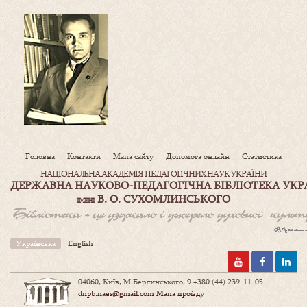
Головна
Контакти
Мапа сайту
Допомога онлайн
Статистика
НАЦІОНАЛЬНА АКАДЕМІЯ ПЕДАГОГІЧНИХ НАУК УКРАЇНИ
ДЕРЖАВНА НАУКОВО-ПЕДАГОГІЧНА БІБЛІОТЕКА УКР
В. О. СУХОМЛИНСЬКОГО
ІМЕНІ
Українська
English
04060, Київ, М.Берлинського, 9
+380 (44) 239-11-05
dnpb.naes@gmail.com
Мапа проїзду