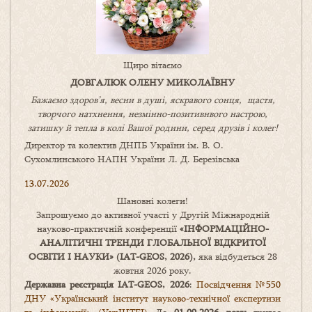
Щиро вітаємо
ДОВГАЛЮК ОЛЕНУ МИКОЛАЇВНУ
Бажаємо здоров’я, весни в душі, яскравого сонця, щастя,
творчого натхнення, незмінно-позитивнвого настрою,
затишку
й
тепла в колі
В
ашої
родини
,
серед друзів і колег!
Директор та колектив ДНПБ України ім. В. О.
Сухомлинського НАПН України Л. Д. Березівська
13.07.2026
Шановні колеги!
Запрошуємо до активної участі у Другій Міжнародній
науково-практичній конференції
«
ІНФОРМАЦІЙНО-
АНАЛІТИЧНІ ТРЕНДИ
ГЛОБАЛЬНОЇ ВІДКРИТОЇ
ОСВІТИ І НАУКИ
» (IAT-GEOS, 2026),
яка відбудеться 28
жовтня 2026 року.
Державна реєстрація IAT-GEOS, 2026
:
Посвідчення №550
ДНУ «Український інститут науково-технічної експертизи