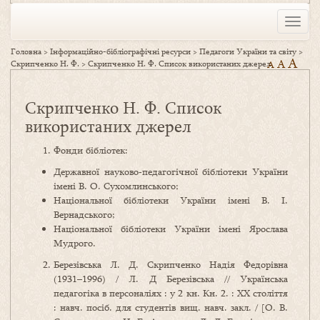
Toggle
naviga
Головна
>
Інформаційно-бібліографічні ресурси
>
Педагоги України та світу
>
A
A
Скрипченко Н. Ф.
>
Скрипченко Н. Ф. Список використаних джерел
A
Скрипченко Н. Ф. Список
використаних джерел
Фонди бібліотек:
Державної науково‑педагогічної бібліотеки України
імені В. О. Сухомлинського;
Національної бібліотеки України імені В. І.
Вернадського;
Національної бібліотеки України імені Ярослава
Мудрого.
Березівська Л. Д. Скрипченко Надія Федорівна
(1931–1996) / Л. Д Березівська // Українська
педагогіка в персоналіях : у 2 кн. Кн. 2. : XX століття
: навч. посіб. для студентів вищ. навч. закл. / [О. В.