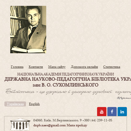
Головна
Контакти
Мапа сайту
Допомога онлайн
Статистика
НАЦІОНАЛЬНА АКАДЕМІЯ ПЕДАГОГІЧНИХ НАУК УКРАЇНИ
ДЕРЖАВНА НАУКОВО-ПЕДАГОГІЧНА БІБЛІОТЕКА УКР
В. О. СУХОМЛИНСЬКОГО
ІМЕНІ
Українська
English
04060, Київ, М.Берлинського, 9
+380 (44) 239-11-05
dnpb.naes@gmail.com
Мапа проїзду