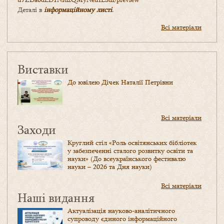
Деталі в
інформаційному листі
.
Всі матеріали
Виставки
До ювілею Дічек Наталії Петрівни
Всі матеріали
Заходи
Круглий стіл «Роль освітянських бібліотек
у забезпеченні сталого розвитку освіти та
науки» (До всеукраїнського фестивалю
науки – 2026 та Дня науки)
Всі матеріали
Наші видання
Актуалізація науково-аналітичного
супроводу єдиного інформаційного