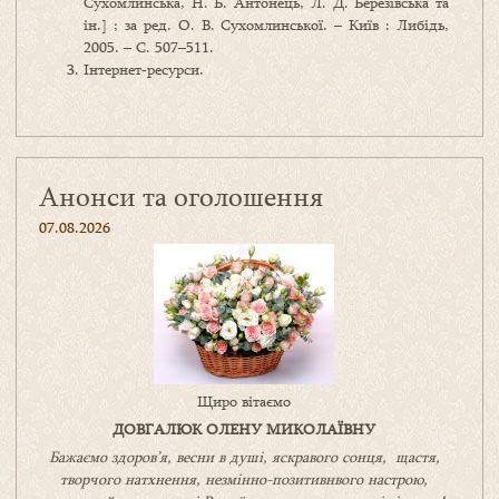
Сухомлинська, Н. Б. Антонець, Л. Д. Березівська та
ін.] ; за ред. О. В. Сухомлинської. – Київ : Либідь,
2005. – С. 507–511.
Інтернет‑ресурси.
Анонси та оголошення
07.08.2026
Щиро вітаємо
ДОВГАЛЮК ОЛЕНУ МИКОЛАЇВНУ
Бажаємо здоров’я, весни в душі, яскравого сонця, щастя,
творчого натхнення, незмінно-позитивнвого настрою,