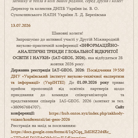
затишку
й
тепла в колі
В
ашої
родини
,
серед друзів і колег!
Директор та колектив ДНПБ України ім. В. О.
Сухомлинського НАПН України Л. Д. Березівська
13.07.2026
Шановні колеги!
Запрошуємо до активної участі у Другій Міжнародній
науково-практичній конференції
«
ІНФОРМАЦІЙНО-
АНАЛІТИЧНІ ТРЕНДИ
ГЛОБАЛЬНОЇ ВІДКРИТОЇ
ОСВІТИ І НАУКИ
» (IAT-GEOS, 2026),
яка відбудеться 28
жовтня 2026 року.
Державна реєстрація IAT-GEOS, 2026
:
Посвідчення №550
ДНУ «Український інститут науково-технічної експертизи
та інформації» (УкрІНТЕІ)
До
01.09.2026 року
триває
прийом пропозицій від освітніх партнерів щодо
приєднання до команди співорганізаторів та
представлення спікерів IAS-GEOS, 2026 (контакт за тел.
+380967684707).
Сайт
конференції:
https://hub.ontos.xyz/index.php/zakhody-
vniaso/konferentsii/iat-geos-2026
Реєстрація на захід за посиланням:
https://docs.google.com/forms/
d/1q2Cqq_IidSHZ2d4Rc_
u7ZDa0dLD1NIdzQMyNeuILSdI/
preview