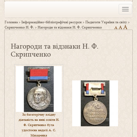
Toggle
naviga
Головна
>
Інформаційно-бібліографічні ресурси
>
Педагоги України та світу
>
A
A
Скрипченко Н. Ф.
>
Нагороди та відзнаки Н. Ф. Скрипченко
A
Нагороди та відзнаки Н. Ф.
Скрипченко
За багаторічну плідну
діяльність на ниві освіти Н.
Ф. Скрипченко була
удостоєна медалі А. С.
Макаренка