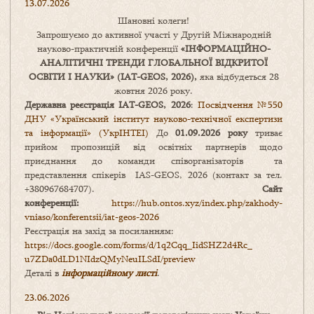
13.07.2026
Шановні колеги!
Запрошуємо до активної участі у Другій Міжнародній
науково-практичній конференції
«
ІНФОРМАЦІЙНО-
АНАЛІТИЧНІ ТРЕНДИ
ГЛОБАЛЬНОЇ ВІДКРИТОЇ
ОСВІТИ І НАУКИ
» (IAT-GEOS, 2026),
яка відбудеться 28
жовтня 2026 року.
Державна реєстрація IAT-GEOS, 2026
:
Посвідчення №550
ДНУ «Український інститут науково-технічної експертизи
та інформації» (УкрІНТЕІ)
До
01.09.2026 року
триває
прийом пропозицій від освітніх партнерів щодо
приєднання до команди співорганізаторів та
представлення спікерів IAS-GEOS, 2026 (контакт за тел.
+380967684707).
Сайт
конференції:
https://hub.ontos.xyz/index.php/zakhody-
vniaso/konferentsii/iat-geos-2026
Реєстрація на захід за посиланням:
https://docs.google.com/forms/
d/1q2Cqq_IidSHZ2d4Rc_
u7ZDa0dLD1NIdzQMyNeuILSdI/
preview
Деталі в
інформаційному листі
.
23.06.2026