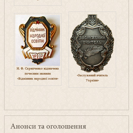
Н. Ф. Скрипченко відзначена
почесним званням
«Заслужений вчитель
«Відмінник народної освіти»
України»
Анонси та оголошення