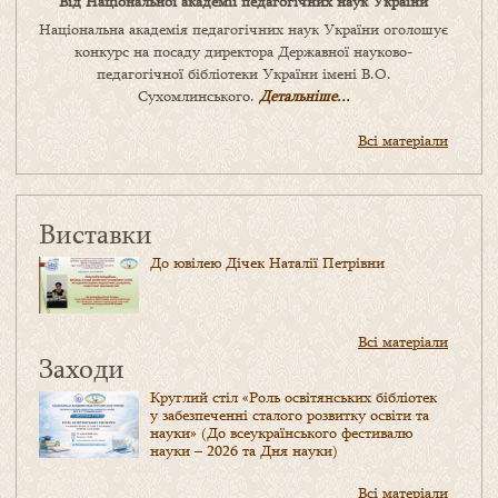
Від Національної академії педагогічних наук України
Національна академія педагогічних наук України оголошує
конкурс на посаду директора Державної науково-
педагогічної бібліотеки України імені В.О.
Сухомлинського.
Детальніше...
Всі матеріали
Виставки
До ювілею Дічек Наталії Петрівни
Всі матеріали
Заходи
Круглий стіл «Роль освітянських бібліотек
у забезпеченні сталого розвитку освіти та
науки» (До всеукраїнського фестивалю
науки – 2026 та Дня науки)
Всі матеріали