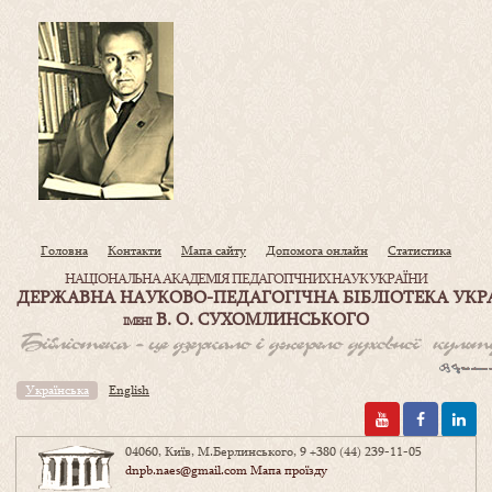
Головна
Контакти
Мапа сайту
Допомога онлайн
Статистика
НАЦІОНАЛЬНА АКАДЕМІЯ ПЕДАГОГІЧНИХ НАУК УКРАЇНИ
ДЕРЖАВНА НАУКОВО-ПЕДАГОГІЧНА БІБЛІОТЕКА УКР
В. О. СУХОМЛИНСЬКОГО
ІМЕНІ
Українська
English
04060, Київ, М.Берлинського, 9
+380 (44) 239-11-05
dnpb.naes@gmail.com
Мапа проїзду