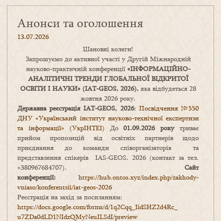
Анонси та оголошення
13.07.2026
Шановні колеги!
Запрошуємо до активної участі у Другій Міжнародній
науково-практичній конференції
«
ІНФОРМАЦІЙНО-
АНАЛІТИЧНІ ТРЕНДИ
ГЛОБАЛЬНОЇ ВІДКРИТОЇ
ОСВІТИ І НАУКИ
» (IAT-GEOS, 2026),
яка відбудеться 28
жовтня 2026 року.
Державна реєстрація IAT-GEOS, 2026
:
Посвідчення №550
ДНУ «Український інститут науково-технічної експертизи
та інформації» (УкрІНТЕІ)
До
01.09.2026 року
триває
прийом пропозицій від освітніх партнерів щодо
приєднання до команди співорганізаторів та
представлення спікерів IAS-GEOS, 2026 (контакт за тел.
+380967684707).
Сайт
конференції:
https://hub.ontos.xyz/index.php/zakhody-
vniaso/konferentsii/iat-geos-2026
Реєстрація на захід за посиланням:
https://docs.google.com/forms/
d/1q2Cqq_IidSHZ2d4Rc_
u7ZDa0dLD1NIdzQMyNeuILSdI/
preview