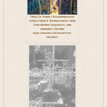
Образ Св. Іоанна у Володимирському
соборі в Києві В. Васнецов писав з Івана
Олексійовича Сікорського, сина
священика. Світлина:
https://uamodna.com/articles/ivan-
sikorsjkyy/