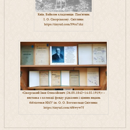
Київ, Байкове кладовище. Пам’ятник
І. О. Сікорському. Світлина:
https://tinyurl.com/59tu7zkz
«Сікорський Іван Олексійович (26.05.1842–14.02.1919)» −
виставка з колекції фонду рідкісних і цінних видань
бібліотеки НМУ ім. О. О. Богомольця Світлина:
https://tinyurl.com/4f6wyw7f