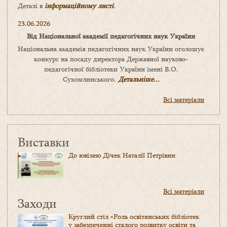
Деталі в
інформаційному листі
.
23.06.2026
Від Національної академії педагогічних наук України
Національна академія педагогічних наук України оголошує
конкурс на посаду директора Державної науково-
педагогічної бібліотеки України імені В.О.
Сухомлинського.
Детальніше...
Всі матеріали
Виставки
До ювілею Дічек Наталії Петрівни
Всі матеріали
Заходи
Круглий стіл «Роль освітянських бібліотек
у забезпеченні сталого розвитку освіти та