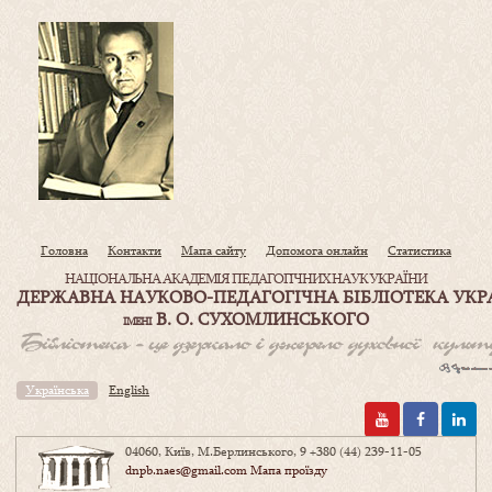
Головна
Контакти
Мапа сайту
Допомога онлайн
Статистика
НАЦІОНАЛЬНА АКАДЕМІЯ ПЕДАГОГІЧНИХ НАУК УКРАЇНИ
ДЕРЖАВНА НАУКОВО-ПЕДАГОГІЧНА БІБЛІОТЕКА УКР
В. О. СУХОМЛИНСЬКОГО
ІМЕНІ
Українська
English
04060, Київ, М.Берлинського, 9
+380 (44) 239-11-05
dnpb.naes@gmail.com
Мапа проїзду