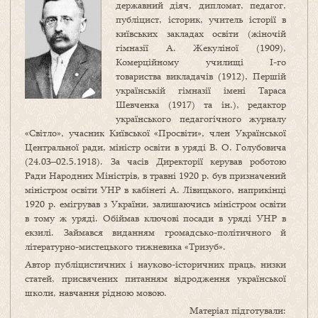
державний діяч, дипломат, педагог,
публіцист, історик, учитель історії в
київських закладах освіти (жіночій
гімназії А. Жекуліної (1909),
Комерційному училищі І-го
товариства викладачів (1912), Першій
українській гімназії імені Тараса
Шевченка (1917) та ін.), редактор
українського педагогічного журналу
«Світло», учасник Київської «Просвіти», член Української
Центральної ради, міністр освіти в уряді В. О. Голубовича
(24.03–02.5.1918). За часів Директорії керував роботою
Ради Народних Міністрів, в травні 1920 р. був призначений
міністром освіти УНР в кабінеті А. Лівицького, наприкінці
1920 р. емігрував з України, залишаючись міністром освіти
в тому ж уряді. Обіймав ключові посади в уряді УНР в
екзилі. Займався виданням громадсько-політичного й
літературно-мистецького тижневика «Тризуб».
Автор публіцистичних і науково-історичних праць, низки
статей, присвячених питанням відродження української
школи, навчання рідною мовою.
Матеріал підготували: