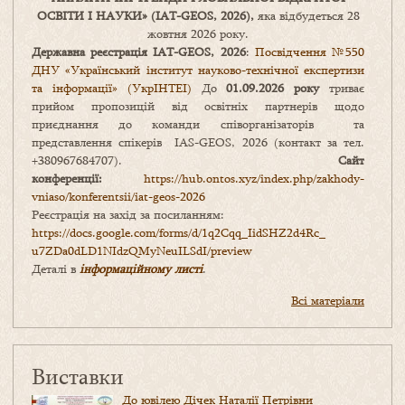
ОСВІТИ І НАУКИ
» (IAT-GEOS, 2026),
яка відбудеться 28
жовтня 2026 року.
Державна реєстрація IAT-GEOS, 2026
:
Посвідчення №550
ДНУ «Український інститут науково-технічної експертизи
та інформації» (УкрІНТЕІ)
До
01.09.2026 року
триває
прийом пропозицій від освітніх партнерів щодо
приєднання до команди співорганізаторів та
представлення спікерів IAS-GEOS, 2026 (контакт за тел.
+380967684707).
Сайт
конференції:
https://hub.ontos.xyz/index.php/zakhody-
vniaso/konferentsii/iat-geos-2026
Реєстрація на захід за посиланням:
https://docs.google.com/forms/
d/1q2Cqq_IidSHZ2d4Rc_
u7ZDa0dLD1NIdzQMyNeuILSdI/
preview
Деталі в
інформаційному листі
.
Всі матеріали
Виставки
До ювілею Дічек Наталії Петрівни