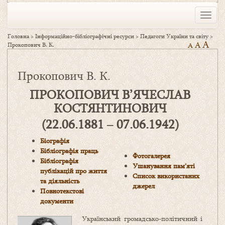
Toggle
naviga
Головна
>
Інформаційно-бібліографічні ресурси
>
Педагоги України та світу
>
A
A
Прокопович В. К.
A
Прокопович В. К.
ПРОКОПОВИЧ В’ЯЧЕСЛАВ
КОСТЯНТИНОВИЧ
(22.06.1881 ‒ 07.06.1942)
Біографія
Бібліографія
праць
Фотогалерея
Бібліографія
Ушанування пам’яті
публікацій про життя
Список використаних
та діяльність
джерел
Повнотекстові
документи
Український громадсько-політичний і