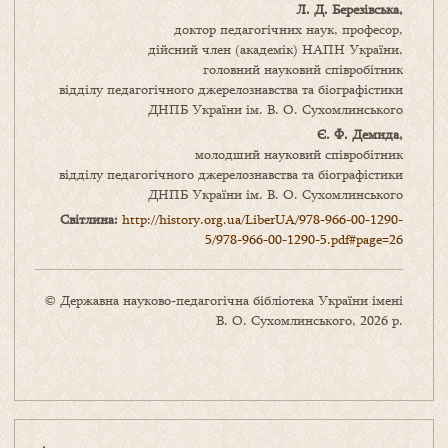
Л.
Д.
Березівська,
доктор педагогічних наук, професор,
дійсний член (академік) НАПН України,
головний науковий співробітник
відділу педагогічного джерелознавства та біографістики
ДНПБ України ім. В. О. Сухомлинського
Є. Ф. Демида,
молодший науковий співробітник
відділу педагогічного джерелознавства та біографістики
ДНПБ України ім. В. О. Сухомлинського
Світлина:
http://history.org.ua/LiberUA/978-966-00-1290-
5/978-966-00-1290-5.pdf#page=26
© Державна науково-педагогічна бібліотека України імені
В. О. Сухомлинського, 2026 р.