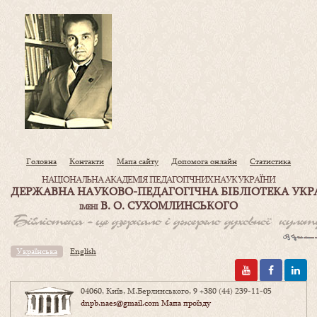
Головна
Контакти
Мапа сайту
Допомога онлайн
Статистика
НАЦІОНАЛЬНА АКАДЕМІЯ ПЕДАГОГІЧНИХ НАУК УКРАЇНИ
ДЕРЖАВНА НАУКОВО-ПЕДАГОГІЧНА БІБЛІОТЕКА УКР
В. О. СУХОМЛИНСЬКОГО
ІМЕНІ
Українська
English
04060, Київ, М.Берлинського, 9
+380 (44) 239-11-05
dnpb.naes@gmail.com
Мапа проїзду