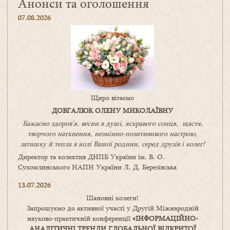
Анонси та оголошення
07.08.2026
Щиро вітаємо
ДОВГАЛЮК ОЛЕНУ МИКОЛАЇВНУ
Бажаємо здоров’я, весни в душі, яскравого сонця, щастя,
творчого натхнення, незмінно-позитивнвого настрою,
затишку
й
тепла в колі
В
ашої
родини
,
серед друзів і колег!
Директор та колектив ДНПБ України ім. В. О.
Сухомлинського НАПН України Л. Д. Березівська
13.07.2026
Шановні колеги!
Запрошуємо до активної участі у Другій Міжнародній
науково-практичній конференції
«
ІНФОРМАЦІЙНО-
АНАЛІТИЧНІ ТРЕНДИ
ГЛОБАЛЬНОЇ ВІДКРИТОЇ