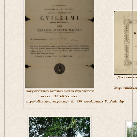
Документальн
https://cdiak.
Документальну виставку можна переглянути
на сайті ЦДІАК України:
https://cdiak.archives.gov.ua/v_do_190_narodzhennia_Potebnia.php