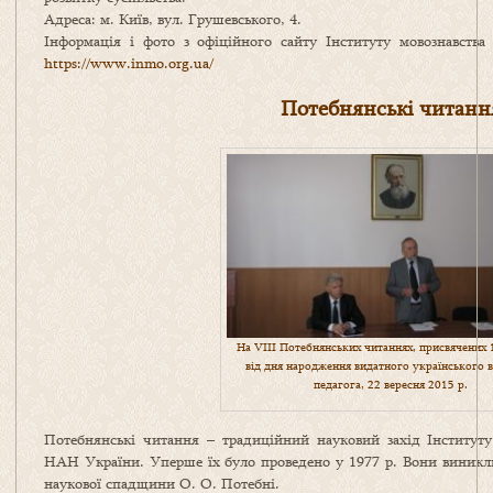
Адреса: м. Київ, вул. Грушевського, 4.
Інформація і фото з офіційного сайту Інституту мовознавств
https://www.inmo.org.ua/
Потебнянські читанн
На VIII Потебнянських читаннях, присвячених 
від дня народження видатного українського в
педагога, 22 вересня 2015 р.
Потебнянські читання – традиційний науковий захід Інституту
НАН України. Уперше їх було проведено у 1977 р. Вони виникл
наукової спадщини О. О. Потебні.