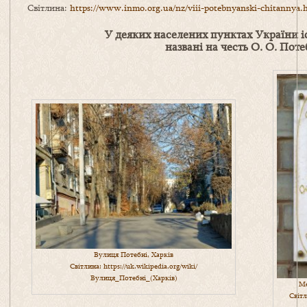
Світлина:
https://www.inmo.org.ua/nz/viii-potebnyanski-chitannya.
У деяких населених пунктах України і
названі на честь О. О. Поте
Вулиця Потебні, Харків
Світлина:
https://uk.wikipedia.org/wiki/
Вулиця_Потебні_(Харків)
Ме
Світ