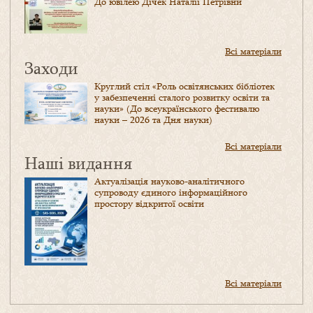
До ювілею Дічек Наталії Петрівни
Всі матеріали
Заходи
Круглий стіл «Роль освітянських бібліотек
у забезпеченні сталого розвитку освіти та
науки» (До всеукраїнського фестивалю
науки – 2026 та Дня науки)
Всі матеріали
Наші видання
Актуалізація науково-аналітичного
супроводу єдиного інформаційного
простору відкритої освіти
Всі матеріали