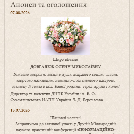
Анонси та оголошення
07.08.2026
Щиро вітаємо
ДОВГАЛЮК ОЛЕНУ МИКОЛАЇВНУ
Бажаємо здоров’я, весни в душі, яскравого сонця, щастя,
творчого натхнення, незмінно-позитивнвого настрою,
затишку
й
тепла в колі
В
ашої
родини
,
серед друзів і колег!
Директор та колектив ДНПБ України ім. В. О.
Сухомлинського НАПН України Л. Д. Березівська
13.07.2026
Шановні колеги!
Запрошуємо до активної участі у Другій Міжнародній
науково-практичній конференції
«
ІНФОРМАЦІЙНО-