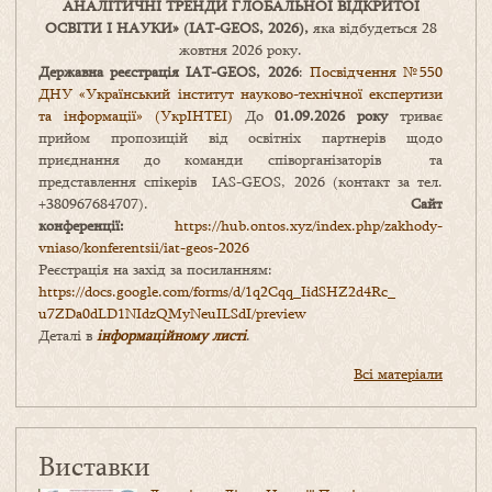
АНАЛІТИЧНІ ТРЕНДИ
ГЛОБАЛЬНОЇ ВІДКРИТОЇ
ОСВІТИ І НАУКИ
» (IAT-GEOS, 2026),
яка відбудеться 28
жовтня 2026 року.
Державна реєстрація IAT-GEOS, 2026
:
Посвідчення №550
ДНУ «Український інститут науково-технічної експертизи
та інформації» (УкрІНТЕІ)
До
01.09.2026 року
триває
прийом пропозицій від освітніх партнерів щодо
приєднання до команди співорганізаторів та
представлення спікерів IAS-GEOS, 2026 (контакт за тел.
+380967684707).
Сайт
конференції:
https://hub.ontos.xyz/index.php/zakhody-
vniaso/konferentsii/iat-geos-2026
Реєстрація на захід за посиланням:
https://docs.google.com/forms/
d/1q2Cqq_IidSHZ2d4Rc_
u7ZDa0dLD1NIdzQMyNeuILSdI/
preview
Деталі в
інформаційному листі
.
Всі матеріали
Виставки