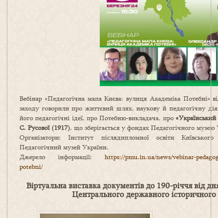
Вебінар «Педагогічна мапа Києва: вулиця Академіка Потебні» в
заходу говорили про життєвий шлях, наукову й педагогічну дія
його педагогічні ідеї, про Потебню-викладача, про
«Український
С.
Русової (1917)
, що зберігається у фондах Педагогічного музею 
Організатори: Інститут післядипломної освіти Київського
Педагогічний музей України.
Джерело інформації:
https://pmu.in.ua/news/vebinar-pedago
potebni/
Віртуальна виставка документів до 190-річчя від д
Центрального державного історичного 