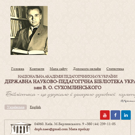
Головна
Контакти
Мапа сайту
Допомога онлайн
Статистика
НАЦІОНАЛЬНА АКАДЕМІЯ ПЕДАГОГІЧНИХ НАУК УКРАЇНИ
ДЕРЖАВНА НАУКОВО-ПЕДАГОГІЧНА БІБЛІОТЕКА УКР
В. О. СУХОМЛИНСЬКОГО
ІМЕНІ
Українська
English
04060, Київ, М.Берлинського, 9
+380 (44) 239-11-05
dnpb.naes@gmail.com
Мапа проїзду