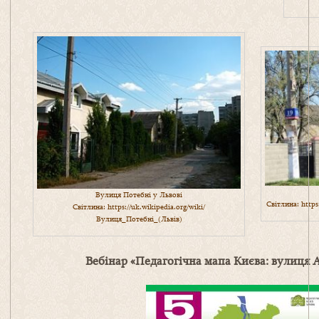
Вулиця Потебні у Львові
Світлина:
http
Світлина:
https://uk.wikipedia.org/wiki/
Вулиця_Потебні_(Львів)
Вебінар «Педагогічна мапа Києва: вулиця 