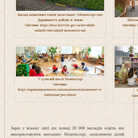
Заклад дошкільної освіти (ясла-садок) «Монтессорі-сад»
Школа 
Дарницького району м. Києва
Світлина:
Світлина:
https://druo.kyivcity.gov.ua/dovidnik-
zakladiv/zdo/zaklad-montessori-sad
У сучасній школі Монтессорі
Світлина:
https://sapientiamontessori.com/montessori/montessori-vs-
У
traditional-pre-school/
Сві
Зараз у всьому світі діє понад 20 000 закладів освіти, які
використовують методику Монтессорі, охоплюючи дітей