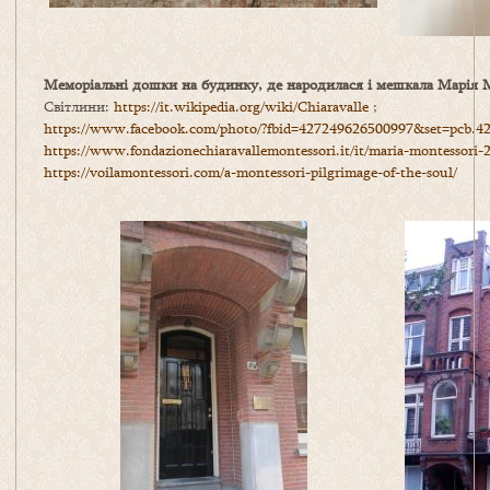
Меморіальні дошки на будинку, де народилася і мешкала Марія 
Світлини:
https://it.wikipedia.org/wiki/Chiaravalle
;
https://www.facebook.com/photo/?fbid=427249626500997&set=pcb.4
https://www.fondazionechiaravallemontessori.it/it/maria-montessori-
https://voilamontessori.com/a-montessori-pilgrimage-of-the-soul/