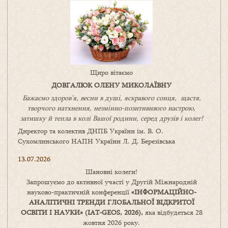
Щиро вітаємо
ДОВГАЛЮК ОЛЕНУ МИКОЛАЇВНУ
Бажаємо здоров’я, весни в душі, яскравого сонця, щастя,
творчого натхнення, незмінно-позитивнвого настрою,
затишку
й
тепла в колі
В
ашої
родини
,
серед друзів і колег!
Директор та колектив ДНПБ України ім. В. О.
Сухомлинського НАПН України Л. Д. Березівська
13.07.2026
Шановні колеги!
Запрошуємо до активної участі у Другій Міжнародній
науково-практичній конференції
«
ІНФОРМАЦІЙНО-
АНАЛІТИЧНІ ТРЕНДИ
ГЛОБАЛЬНОЇ ВІДКРИТОЇ
ОСВІТИ І НАУКИ
» (IAT-GEOS, 2026),
яка відбудеться 28
жовтня 2026 року.