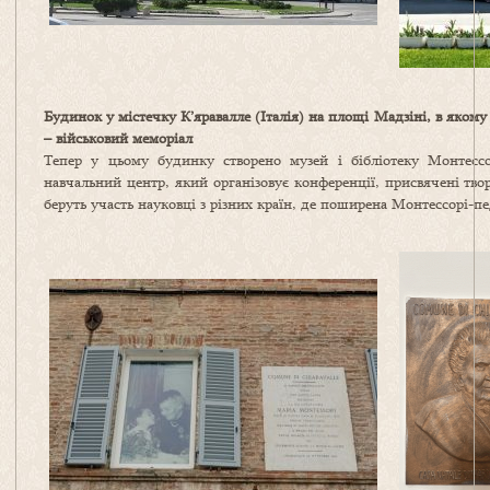
Будинок у
містечк
у
К
’
яравалле
(Італія) на площі Мадзіні, в якому
– військовий меморіал
Тепер у цьому будинку створено музей і бібліотеку Монтесс
навчальний центр, який організовує конференції, присвячені тво
беруть участь науковці з різних країн, де поширена Монтессорі-пе