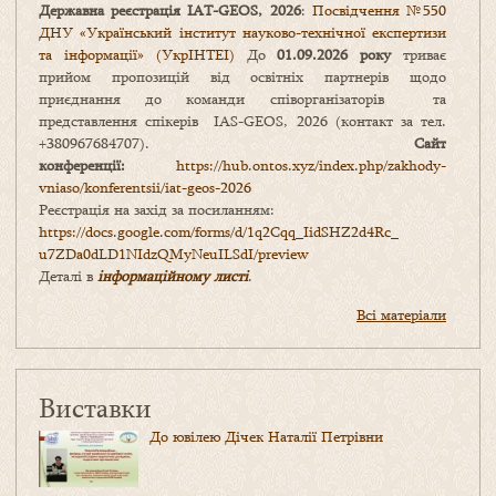
Державна реєстрація IAT-GEOS, 2026
:
Посвідчення №550
ДНУ «Український інститут науково-технічної експертизи
та інформації» (УкрІНТЕІ)
До
01.09.2026 року
триває
прийом пропозицій від освітніх партнерів щодо
приєднання до команди співорганізаторів та
представлення спікерів IAS-GEOS, 2026 (контакт за тел.
+380967684707).
Сайт
конференції:
https://hub.ontos.xyz/index.php/zakhody-
vniaso/konferentsii/iat-geos-2026
Реєстрація на захід за посиланням:
https://docs.google.com/forms/
d/1q2Cqq_IidSHZ2d4Rc_
u7ZDa0dLD1NIdzQMyNeuILSdI/
preview
Деталі в
інформаційному листі
.
Всі матеріали
Виставки
До ювілею Дічек Наталії Петрівни