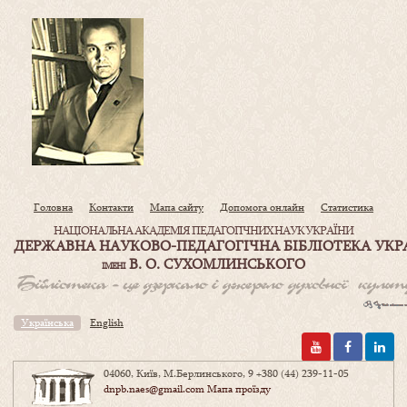
Головна
Контакти
Мапа сайту
Допомога онлайн
Статистика
НАЦІОНАЛЬНА АКАДЕМІЯ ПЕДАГОГІЧНИХ НАУК УКРАЇНИ
ДЕРЖАВНА НАУКОВО-ПЕДАГОГІЧНА БІБЛІОТЕКА УКР
В. О. СУХОМЛИНСЬКОГО
ІМЕНІ
Українська
English
04060, Київ, М.Берлинського, 9
+380 (44) 239-11-05
dnpb.naes@gmail.com
Мапа проїзду