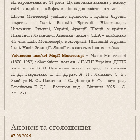
від народження до 18 років. Ця методика визнана у всьому
світі і є однією з найефективніших для роботи з дітьми.
Школи Монтессорі успішно працюють в країнах Європи,
зокрема, в Італії, Великій Британії, Нідерландах,
Німеччині, Румунії, Україні, Франції, Швеції; у країнах
Північної і Латинської Америки (лише у США – приблизно
4,5 тис. шкіл Монтессорі), в Австралії, Південній Африці,
Індії, Новій Зеландії, Японії та в багатьох інших країнах.
Увічнення пам’яті Марії Монтессорі
// Марія Монтессорі
(1870–1952) : біобібліогр. покажч. / НАПН України, ДНПБ
України ім. В. О. Сухомлинського ; [упоряд.: Березівська
Л. Д., Гавриленко Т. Л., Дурдас А. П., Лапаєнко С. В.,
Якобчук Н. О., Павленко Т. С., Демида Є. Ф. ; наук. ред.
Березівська Л. Д.]. – Електрон. вид. – Вінниця, 2025. – С.
239–254.
Анонси та оголошення
07.08.2026