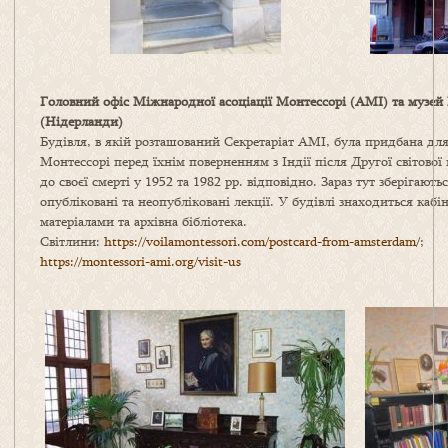
Головний офіс Міжнародної асоціації Монтессорі (АМІ) та музей
(Нідерланди)
Будівля, в якій розташований Секретаріат AMI, була придбана дл
Монтессорі перед їхнім поверненням з Індії після Другої світово
до своєї смерті у 1952 та 1982 рр. відповідно. Зараз тут зберігают
опубліковані та неопубліковані лекції. У будівлі знаходиться кабі
матеріалами та архівна бібліотека.
Світлини:
https://voilamontessori.com/postcard-from-amsterdam/
;
https://montessori-ami.org/visit-us