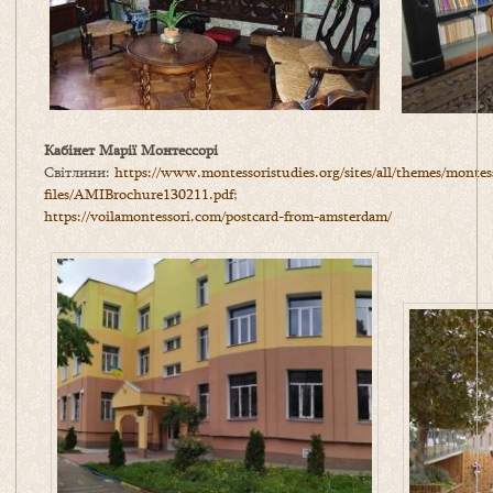
Кабінет Марії Монтессорі
Світлини:
https://www.montessoristudies.org/sites/all/themes/montess
files/AMIBrochure130211.pdf
;
https://voilamontessori.com/postcard-from-amsterdam/