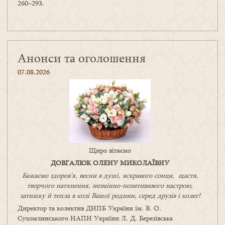
260–293.
Анонси та оголошення
07.08.2026
Щиро вітаємо
ДОВГАЛЮК ОЛЕНУ МИКОЛАЇВНУ
Бажаємо здоров’я, весни в душі, яскравого сонця, щастя,
творчого натхнення, незмінно-позитивнвого настрою,
затишку
й
тепла в колі
В
ашої
родини
,
серед друзів і колег!
Директор та колектив ДНПБ України ім. В. О.
Сухомлинського НАПН України Л. Д. Березівська