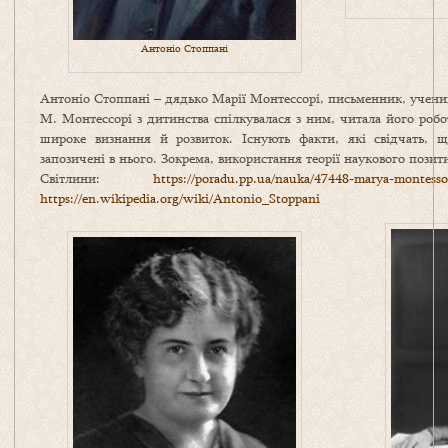
Антоніо Стоппані
Антоніо Стоппані – дядько Марії Монтессорі, письменник, учений
М. Монтессорі з дитинства спілкувалася з ним, читала його роб
широке визнання й розвиток. Існують факти, які свідчать, щ
запозичені в нього. Зокрема, використання теорії наукового позити
Світлини:
https://poradu.pp.ua/nauka/47448-marya-montessor
https://en.wikipedia.org/wiki/Antonio_Stoppani