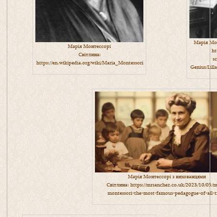
Марія Мон
Марія Монтессорі
ht
Світлина:
s
https://en.wikipedia.org/wiki/Maria_Montessori
Genius/Lill
Марія Монтессорі з вихованцями
Світлина:
https://mrsanchez.co.uk/2023/10/05/m
montessori-the-most-famous-pedagogue-of-all-t