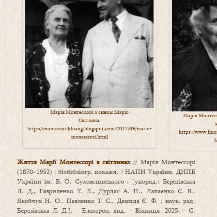
Марія Монтессорі з сином Маріо
Марія Монтесс
Світлина:
https://montessorikluang.blogspot.com/2017/09/mario-
https://www.imo
montessori.html
M
Життя Марії Монтессорі в світлинах
// Марія Монтессорі
(1870–1952) : біобібліогр. покажч. / НАПН України, ДНПБ
України ім. В. О. Сухомлинського ; [упоряд.: Березівська
Л. Д., Гавриленко Т. Л., Дурдас А. П., Лапаєнко С. В.,
Якобчук Н. О., Павленко Т. С., Демида Є. Ф. ; наук. ред.
Березівська Л. Д.]. – Електрон. вид. – Вінниця, 2025. – С.