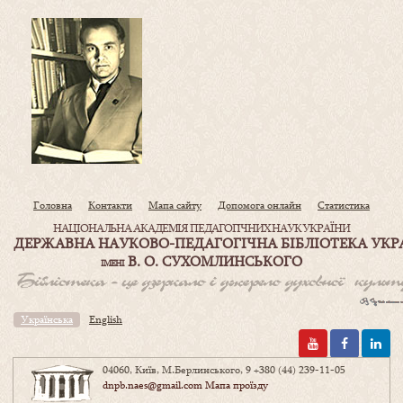
Головна
Контакти
Мапа сайту
Допомога онлайн
Статистика
НАЦІОНАЛЬНА АКАДЕМІЯ ПЕДАГОГІЧНИХ НАУК УКРАЇНИ
ДЕРЖАВНА НАУКОВО-ПЕДАГОГІЧНА БІБЛІОТЕКА УКР
В. О. СУХОМЛИНСЬКОГО
ІМЕНІ
Українська
English
04060, Київ, М.Берлинського, 9
+380 (44) 239-11-05
dnpb.naes@gmail.com
Мапа проїзду