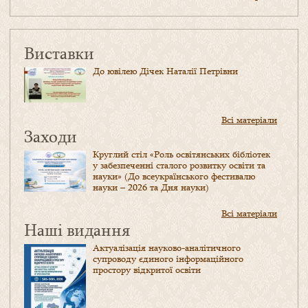
Виставки
До ювілею Дічек Наталії Петрівни
Всі матеріали
Заходи
Круглий стіл «Роль освітянських бібліотек
у забезпеченні сталого розвитку освіти та
науки» (До всеукраїнського фестивалю
науки – 2026 та Дня науки)
Всі матеріали
Наші видання
Актуалізація науково-аналітичного
супроводу єдиного інформаційного
простору відкритої освіти