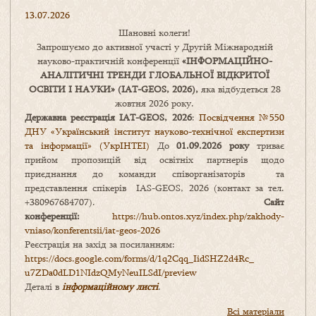
13.07.2026
Шановні колеги!
Запрошуємо до активної участі у Другій Міжнародній
науково-практичній конференції
«
ІНФОРМАЦІЙНО-
АНАЛІТИЧНІ ТРЕНДИ
ГЛОБАЛЬНОЇ ВІДКРИТОЇ
ОСВІТИ І НАУКИ
» (IAT-GEOS, 2026),
яка відбудеться 28
жовтня 2026 року.
Державна реєстрація IAT-GEOS, 2026
:
Посвідчення №550
ДНУ «Український інститут науково-технічної експертизи
та інформації» (УкрІНТЕІ)
До
01.09.2026 року
триває
прийом пропозицій від освітніх партнерів щодо
приєднання до команди співорганізаторів та
представлення спікерів IAS-GEOS, 2026 (контакт за тел.
+380967684707).
Сайт
конференції:
https://hub.ontos.xyz/index.php/zakhody-
vniaso/konferentsii/iat-geos-2026
Реєстрація на захід за посиланням:
https://docs.google.com/forms/
d/1q2Cqq_IidSHZ2d4Rc_
u7ZDa0dLD1NIdzQMyNeuILSdI/
preview
Деталі в
інформаційному листі
.
Всі матеріали