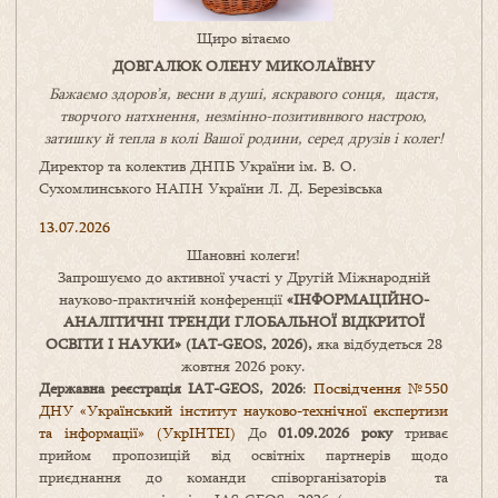
Щиро вітаємо
ДОВГАЛЮК ОЛЕНУ МИКОЛАЇВНУ
Бажаємо здоров’я, весни в душі, яскравого сонця, щастя,
творчого натхнення, незмінно-позитивнвого настрою,
затишку
й
тепла в колі
В
ашої
родини
,
серед друзів і колег!
Директор та колектив ДНПБ України ім. В. О.
Сухомлинського НАПН України Л. Д. Березівська
13.07.2026
Шановні колеги!
Запрошуємо до активної участі у Другій Міжнародній
науково-практичній конференції
«
ІНФОРМАЦІЙНО-
АНАЛІТИЧНІ ТРЕНДИ
ГЛОБАЛЬНОЇ ВІДКРИТОЇ
ОСВІТИ І НАУКИ
» (IAT-GEOS, 2026),
яка відбудеться 28
жовтня 2026 року.
Державна реєстрація IAT-GEOS, 2026
:
Посвідчення №550
ДНУ «Український інститут науково-технічної експертизи
та інформації» (УкрІНТЕІ)
До
01.09.2026 року
триває
прийом пропозицій від освітніх партнерів щодо
приєднання до команди співорганізаторів та