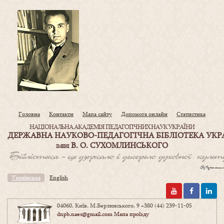
Головна
Контакти
Мапа сайту
Допомога онлайн
Статистика
НАЦІОНАЛЬНА АКАДЕМІЯ ПЕДАГОГІЧНИХ НАУК УКРАЇНИ
ДЕРЖАВНА НАУКОВО-ПЕДАГОГІЧНА БІБЛІОТЕКА УКР
В. О. СУХОМЛИНСЬКОГО
ІМЕНІ
Українська
English
04060, Київ, М.Берлинського, 9
+380 (44) 239-11-05
dnpb.naes@gmail.com
Мапа проїзду