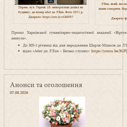
Л’Епе, який, насл
Париж, вул. Терези, 23, меморіальна дошка на
німих говорити. Нар
будинку, де помер абат де Л’Епе. Фото 2011 р.
Джерело: https://cutt.ly/cC80F57
Джерело фот
Проєкт Харківської гуманітарно-педагогічної академії «Вірт
минуле».
До 305-ї річниці від дня народження Шарля-Мішеля де Л’
відео «Абат де Л’Епе – Батько глухих»:
https://youtu.be/3
Анонси та оголошення
07.08.2026