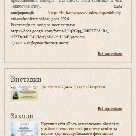
представлення спікерів IAS-GEOS, 2026 (контакт за тел.
+380967684707).
Сайт
конференції:
https://hub.ontos.xyz/index.php/zakhody-
vniaso/konferentsii/iat-geos-2026
Реєстрація на захід за посиланням:
https://docs.google.com/forms/
d/1q2Cqq_IidSHZ2d4Rc_
u7ZDa0dLD1NIdzQMyNeuILSdI/
preview
Деталі в
інформаційному листі
.
Всі матеріали
Виставки
До ювілею Дічек Наталії Петрівни
Всі матеріали
Заходи
Круглий стіл «Роль освітянських бібліотек
у забезпеченні сталого розвитку освіти та
науки» (До всеукраїнського фестивалю