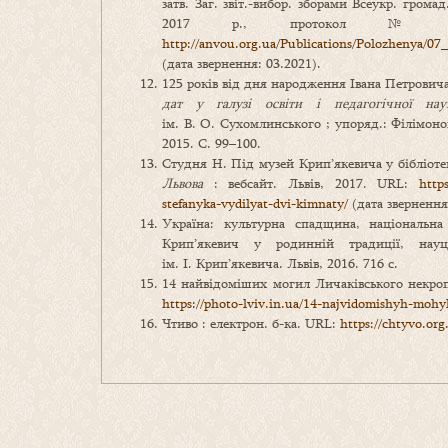
затв. Заг. звіт.-вибор. зборами Всеукр. грома
2017 р., протокол №
http://anvou.org.ua/Publications/Po
(дата звернення: 03.2021).
125 років від дня народження Івана Петрович
дат у галузі освіти і педагогічної на
ім. В. О. Сухомлинського ; упоряд.: Філімонова
2015. С. 99–100.
Студня Н. Під музей Крип’якевича у бібліотец
Львова
: вебсайт. Львів, 2017. URL:
http
stefanyka-vydilyat-dvi-kimnaty/
(дата звернення:
Україна: культурна спадщина, національна 
Крип’якевич у родинній традиції, науц
ім. І. Крип’якевича. Львів, 2016. 716 с.
14 найвідоміших могил Личаківського некро
https://photo-lviv.in.ua/14-najvidomishyh-mohy
Чтиво : електрон. б-ка. URL:
https://chtyvo.org