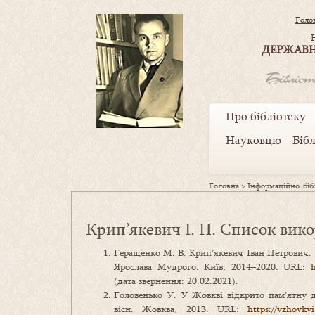
Голо
ДЕРЖАВН
Про бібліотеку
Науковцю
Біб
Головна
>
Інформаційно-бібл
Крип’якевич І. П. Список вик
Геращенко М. В. Крип’якевич Іван Петрович.
Ярослава Мудрого. Київ, 2014–2020. URL:
(дата звернення: 20.02.2021).
Головенько У. У Жовкві відкрито пам’ятну 
вісн. Жовква, 2013. URL:
https://vzhovkv