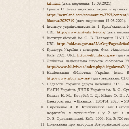
kri.html
(дата звернення: 15.03.2021).
Громов С. Імена видатних людей у вулицях
https://newsland.com/community/3795/content/im
filatova/2029719
(дата звернення: 15.03.2021).
Інститут українознавства ім. І. Крип’якевича 
URL:
http://www.inst-ukr.lviv.ua/
(дата звернен
Інститут біохімії ім. О. В. Палладіна НАН 
URL:
https://old.nas.gov.ua/UA/Org/Pages/defa
Культура України : електрон. б-ка.
Національ
Київ, 2021. URL:
https://elib.nlu.org.ua/
(дата з
Львівська національна наукова бібліотека У
http://www.lsl.lviv.ua/index.php/uk/golovna2/
(д
Національна бібліотека України імені 
http://www.nbuv.gov.ua/
(дата звернення: 02.0
Педагоги України (друга половина ХІХ – по
НАПН України, ДНПБ України ім. В. О. Сухом
Коляда Н. М., Кочубей Т. Д., Міхно О. П., Ант
Електрон. вид. – Вінниця : ТВОРИ, 2025. – 510
Пироженко Л. В. Крип’якевич Іван Петрови
педагогіка в персоналіях
: у 2 кн. : нав
О. В. Сухомлинської. Київ, 2005. Кн. 2: ХХ сто
Положення про нагороди Всеукраїнської грома