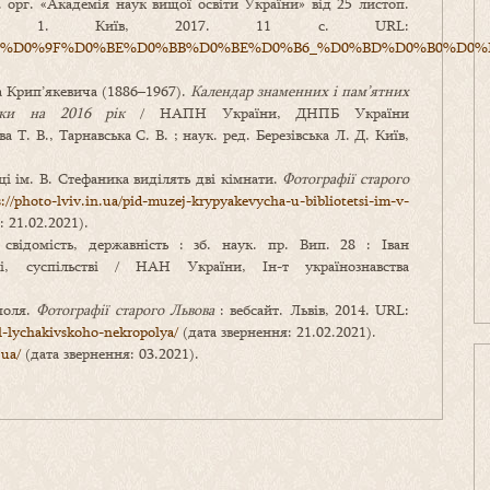
д. орг. «Академія наук вищої освіти України» від 25 листоп.
 1. Київ, 2017. 11 с. URL:
lozhenya/07_%D0%9F%D0%BE%D0%BB%D0%BE%D0%B6_%D0%BD%D0%B0
а Крип’якевича (1886–1967).
Календар знаменних і пам’ятних
уки на 2016 рік
/ НАПН України, ДНПБ України
 Т. В., Тарнавська С. В. ; наук. ред. Березівська Л. Д. Київ,
і ім. В. Стефаника виділять дві кімнати.
Фотографії старого
s://photo-lviv.in.ua/pid-muzej-krypyakevycha-u-bibliotetsi-im-v-
 21.02.2021).
свідомість, державність : зб. наук. пр. Вип. 28 : Іван
і, суспільстві / НАН України, Ін-т українознавства
поля.
Фотографії старого Львова
: вебсайт. Львів, 2014. URL:
l-lychakivskoho-nekropolya/
(дата звернення: 21.02.2021).
.ua/
(дата звернення: 03.2021).