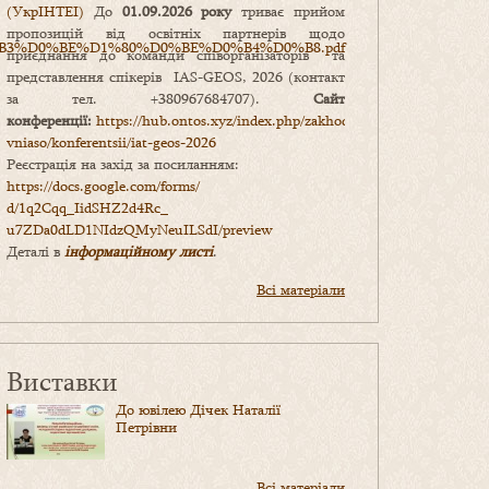
(УкрІНТЕІ)
До
01.09.2026 року
триває прийом
пропозицій від освітніх партнерів щодо
%D0%B3%D0%BE%D1%80%D0%BE%D0%B4%D0%B8.pdf
приєднання до команди співорганізаторів та
представлення спікерів IAS-GEOS, 2026 (контакт
за тел. +380967684707).
Сайт
конференції:
https://hub.ontos.xyz/index.php/zakhody-
vniaso/konferentsii/iat-geos-2026
Реєстрація на захід за посиланням:
https://docs.google.com/forms/
d/1q2Cqq_IidSHZ2d4Rc_
u7ZDa0dLD1NIdzQMyNeuILSdI/
preview
Деталі в
інформаційному листі
.
Всі матеріали
Виставки
До ювілею Дічек Наталії
Петрівни
Всі матеріали