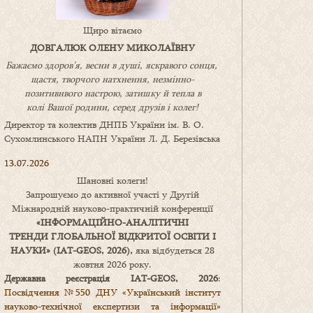
Щиро вітаємо
ДОВГАЛЮК ОЛЕНУ МИКОЛАЇВНУ
Бажаємо здоров’я, весни в душі, яскравого сонця,
щастя, творчого натхнення, незмінно-
позитивнвого настрою, затишку
й
тепла в
колі
В
ашої
родини
,
серед друзів і колег!
Директор та колектив ДНПБ України ім. В. О.
Сухомлинського НАПН України Л. Д. Березівська
13.07.2026
Шановні колеги!
Запрошуємо до активної участі у Другій
Міжнародній науково-практичній конференції
«
ІНФОРМАЦІЙНО-АНАЛІТИЧНІ
ТРЕНДИ
ГЛОБАЛЬНОЇ ВІДКРИТОЇ ОСВІТИ І
НАУКИ
» (IAT-GEOS, 2026),
яка відбудеться 28
жовтня 2026 року.
Державна реєстрація IAT-GEOS, 2026
:
Посвідчення №550 ДНУ «Український інститут
науково-технічної експертизи та інформації»