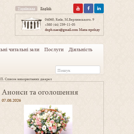
Українська
English
04060, Київ, М.Берлинського, 9
+380 (44) 239-11-05
dnpb.naes@gmail.com
Мапа проїзду
ьні читальні зали
Послуги
Діяльність
 П. Список використаних джерел
Анонси та оголошення
07.08.2026