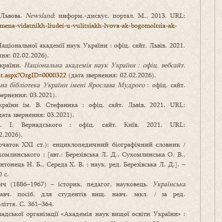
 Львова.
Newsland
: информ.-дискус. портал. М., 2013. URL:
ena-vidatnikh-liudei-u-vulitsiakh-lvova-ak-bogomoltsia-ak-
Національної академії наук України : офіц. сайт. Львів, 2021.
ня: 02.02.2026).
України.
Національна академія наук України : офіц. вебсайт
.
ult.aspx?OrgID=0000322
(дата звернення: 02.02.2026).
на бібліотека України імені Ярослава Мудрого
: офіц. сайт.
вернення: 03.2021).
країни ім. В. Стефаника : офіц. сайт. Львів, 2021. URL:
ата звернення: 03.2021).
В. І. Вернадського : офіц. сайт. Київ, 2021. URL:
2.2026).
чаток ХХІ ст.): енциклопедичний біографічний словник /
линського ; [авт.: Березівська Л. Д., Сухомлинська О. В.,
онець Н. Б., Середа Х. В. ; наук. ред. Березівська Л. Д.]. –
 с.
ч (1886–1967) – історик, педагог, науковець.
Українська
ч. посіб. для студентів вищ. навч. закл. / за ред.
ліття. С. 361–364.
дської організації «Академія наук вищої освіти України» :