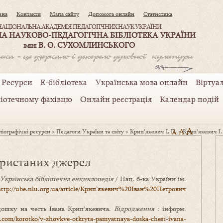
вна
Контакти
Мапа сайту
Допомога онлайн
Статистика
НАЦІОНАЛЬНА АКАДЕМІЯ ПЕДАГОГІЧНИХ НАУК УКРАЇНИ
А НАУКОВО-ПЕДАГОГІЧНА БІБЛІОТЕКА УКРАЇНИ
В. О. СУХОМЛИНСЬКОГО
ІМЕНІ
Ресурси
Е-бібліотека
Українська мова онлайн
Віртуал
ліотечному фахівцю
Онлайн реєстрація
Календар подій
A
A
іографічні ресурси
>
Педагоги України та світу
>
Крип’якевич І. П.
A
>
Крип’якевич І.
ористаних джерел
Українська бібліотечна енциклопедія
/ Нац. б-ка України ім.
http://ube.nlu.org.ua/article/Крип’якевич%20Іван%20Петрович
дошку на честь Івана Крип’якевича.
Відродження
: інформ.
i.com/korotko/v-zhovkve-otkryta-pamyatnaya-doska-chest-ivana-