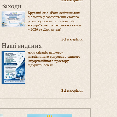
Заходи
Круглий стіл «Роль освітянських
бібліотек у забезпеченні сталого
розвитку освіти та науки» (До
всеукраїнського фестивалю науки
– 2026 та Дня науки)
Всі матеріали
Наші видання
Актуалізація науково-
аналітичного супроводу єдиного
інформаційного простору
відкритої освіти
Всі матеріали