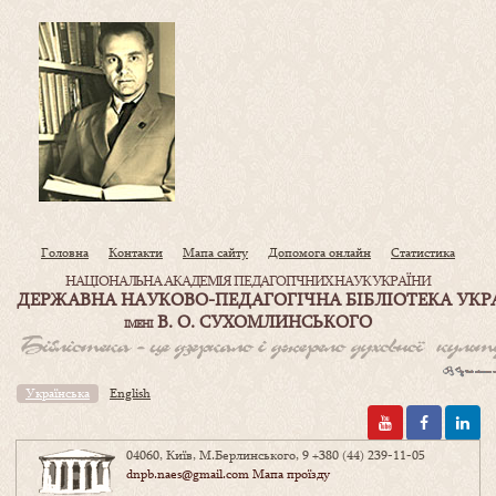
Головна
Контакти
Мапа сайту
Допомога онлайн
Статистика
НАЦІОНАЛЬНА АКАДЕМІЯ ПЕДАГОГІЧНИХ НАУК УКРАЇНИ
ДЕРЖАВНА НАУКОВО-ПЕДАГОГІЧНА БІБЛІОТЕКА УКР
В. О. СУХОМЛИНСЬКОГО
ІМЕНІ
Українська
English
04060, Київ, М.Берлинського, 9
+380 (44) 239-11-05
dnpb.naes@gmail.com
Мапа проїзду