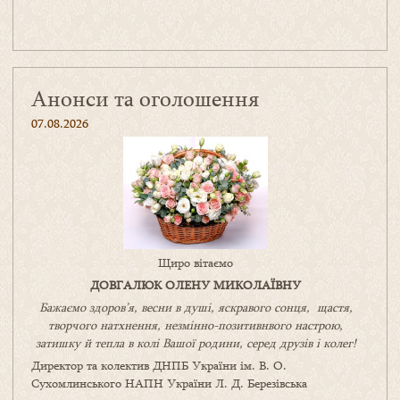
Анонси та оголошення
07.08.2026
Щиро вітаємо
ДОВГАЛЮК ОЛЕНУ МИКОЛАЇВНУ
Бажаємо здоров’я, весни в душі, яскравого сонця, щастя,
творчого натхнення, незмінно-позитивнвого настрою,
затишку
й
тепла в колі
В
ашої
родини
,
серед друзів і колег!
Директор та колектив ДНПБ України ім. В. О.
Сухомлинського НАПН України Л. Д. Березівська