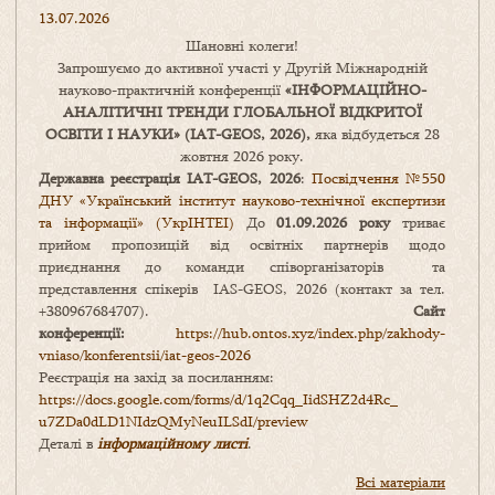
13.07.2026
Шановні колеги!
Запрошуємо до активної участі у Другій Міжнародній
науково-практичній конференції
«
ІНФОРМАЦІЙНО-
АНАЛІТИЧНІ ТРЕНДИ
ГЛОБАЛЬНОЇ ВІДКРИТОЇ
ОСВІТИ І НАУКИ
» (IAT-GEOS, 2026),
яка відбудеться 28
жовтня 2026 року.
Державна реєстрація IAT-GEOS, 2026
:
Посвідчення №550
ДНУ «Український інститут науково-технічної експертизи
та інформації» (УкрІНТЕІ)
До
01.09.2026 року
триває
прийом пропозицій від освітніх партнерів щодо
приєднання до команди співорганізаторів та
представлення спікерів IAS-GEOS, 2026 (контакт за тел.
+380967684707).
Сайт
конференції:
https://hub.ontos.xyz/index.php/zakhody-
vniaso/konferentsii/iat-geos-2026
Реєстрація на захід за посиланням:
https://docs.google.com/forms/
d/1q2Cqq_IidSHZ2d4Rc_
u7ZDa0dLD1NIdzQMyNeuILSdI/
preview
Деталі в
інформаційному листі
.
Всі матеріали