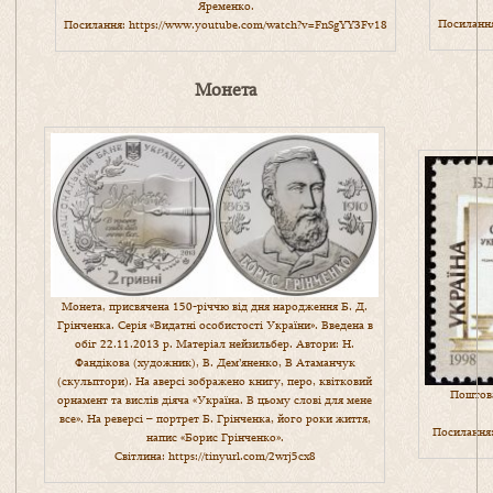
Яременко.
Посиланн
Посилання:
https://www.youtube.com/watch?v=FnSgYY3Fv18
Монета
Монета, присвячена 150-річчю від дня народження Б. Д.
Грінченка. Серія «Видатні особистості України». Введена в
обіг 22.11.2013 р. Матеріал нейзильбер. Автори: Н.
Фандікова (художник), В. Дем’яненко, В Атаманчук
(скульптори). На аверсі зображено книгу, перо, квітковий
Поштова
орнамент та вислів діяча «Україна. В цьому слові для мене
все». На реверсі – портрет Б. Грінченка, його роки життя,
Посилання
напис «Борис Грінченко».
Світлина:
https://tinyurl.com/2wrj5cx8