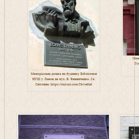
Мем
Го
Меморіальна дошка на будинку Бібліотеки
НТШ у Львові на вул. В. Винниченка, 24.
Світлина:
https://tinyurl.com/2kvsefn6