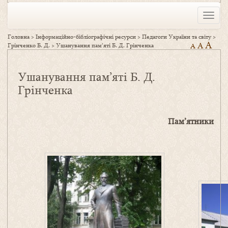
Toggle
naviga
Головна
>
Інформаційно-бібліографічні ресурси
>
Педагоги України та світу
>
A
A
Грінченко Б. Д.
>
Ушанування пам’яті Б. Д. Грінченка
A
Ушанування пам’яті Б. Д.
Грінченка
Пам’ятники