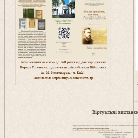
Інформаційна пам’ятка до 160-річчя від дня народження
Бориса Грінченка, підготували співробітники Бібліотеки
ім. М. Костомарова (м. Київ).
Посилання:
https://tinyurl.com/mvrrs7tp
Віртуальні виставк