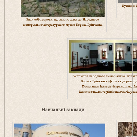
Будинок 
Знак обіч дороги, що вказує шлях до Народного
меморіально-літературного музею Бориса Грінченка
Експозиція Народного меморіально-літера
Бориса Грінченка (фото з відкритих 
Посилання:
https://svitppt.com.ua/uk
literatura/muzey-bgrinchenka-na-lugans
Навчальні заклади