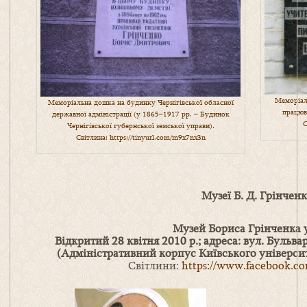
Меморіал
Меморіальна дошка на будинку Чернігівської обласної
працюв
державної адміністрації (у 1865–1917 рр. – Будинок
С
Чернігівської губернської земської управи).
Світлина:
https://tinyurl.com/m9x7nx3n
Музеї Б. Д. Грінчен
Музей Бориса Грінченка 
Відкритий 28 квітня 2010 р.; адреса: вул. Бульв
(Адміністративний корпус Київського університ
Світлини:
https://www.facebook.c