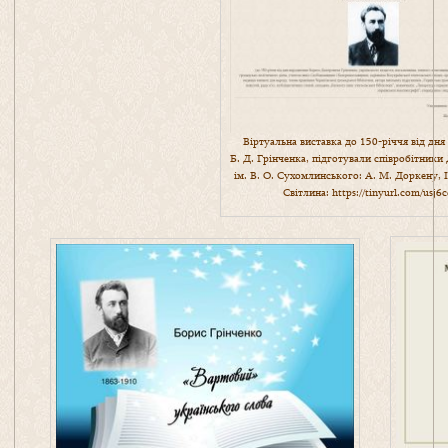
Віртуальна виставка до 150-річчя від дн
Б. Д. Грінченка, підготували співробітник
ім. В. О. Сухомлинського: А. М. Доркену, 
Світлина:
https://tinyurl.com/usj