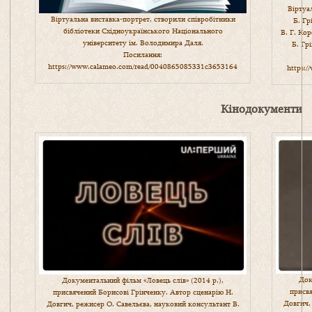
Віртуа
Віртуальна виставка-портрет, створили співробітники
Б. Гр
бібліотеки Східноукраїнського Національного
В. Г. Ко
університету ім. Володимира Даля.
Б. Гр
Посилання:
https://www.calameo.com/read/0040865085331c3653164
https:
Кінодокументи
Док
Документальний фільм «Ловець слів» (2014 р.),
присвя
присвячений Борисові Грінченку. Автор сценарію Н.
Довгич,
Довгич, режисер О. Савельєва, науковий консультант В.