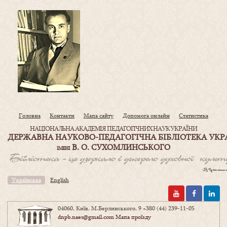
Головна
Контакти
Мапа сайту
Допомога онлайн
Статистика
НАЦІОНАЛЬНА АКАДЕМІЯ ПЕДАГОГІЧНИХ НАУК УКРАЇНИ
ДЕРЖАВНА НАУКОВО-ПЕДАГОГІЧНА БІБЛІОТЕКА УКР
В. О. СУХОМЛИНСЬКОГО
ІМЕНІ
Українська
English
04060, Київ, М.Берлинського, 9
+380 (44) 239-11-05
dnpb.naes@gmail.com
Мапа проїзду