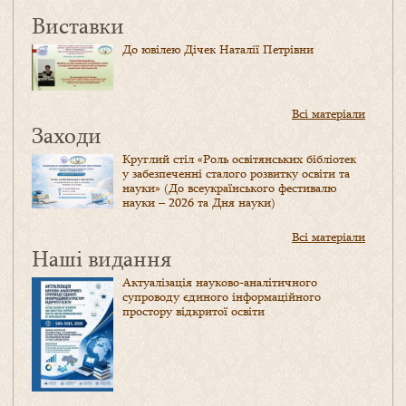
Виставки
До ювілею Дічек Наталії Петрівни
Всі матеріали
Заходи
Круглий стіл «Роль освітянських бібліотек
у забезпеченні сталого розвитку освіти та
науки» (До всеукраїнського фестивалю
науки – 2026 та Дня науки)
Всі матеріали
Наші видання
Актуалізація науково-аналітичного
супроводу єдиного інформаційного
простору відкритої освіти