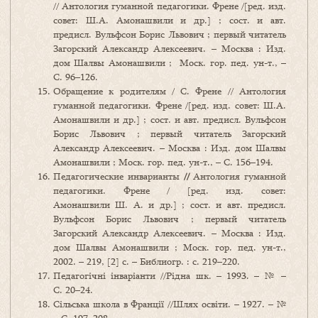
// Антология гуманной педагогики. Френе /[ред. изд.
совет: Ш.А. Амонашвили и др.] ; сост. и авт.
предисл. Вульфсон Борис Львович ; первый читатель
Загорский Александр Алексеевич. – Москва : Изд.
дом Шалвы Амонашвили ; Моск. гор. пед. ун-т., –
С. 96–126.
Обращение к родителям / С. Френе // Антология
гуманной педагогики. Френе /[ред. изд. совет: Ш.А.
Амонашвили и др.] ; сост. и авт. предисл. Вульфсон
Борис Львович ; первый читатель Загорский
Александр Алексеевич. – Москва : Изд. дом Шалвы
Амонашвили ; Моск. гор. пед. ун-т., – С. 156–194.
Педагогические инварианты
//
Антология гуманной
педагогики. Френе / [ред. изд. совет:
Амонашвили Ш. А. и др.] ; сост. и авт. предисл.
Вульфсон Борис Львович ; первый читатель
Загорский Александр Алексеевич. – Москва : Изд.
дом Шалвы Амонашвили ; Моск. гор. пед. ун-т.,
2002. – 219, [2] с. – Библиогр. : с. 219–220.
Педагогічні інваріанти //Рідна шк. – 1993. – № –
С. 20–24.
Сільська школа в Франції //Шлях освіти. – 1927. – №