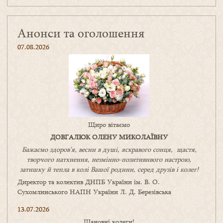
Анонси та оголошення
07.08.2026
Щиро вітаємо
ДОВГАЛЮК ОЛЕНУ МИКОЛАЇВНУ
Бажаємо здоров’я, весни в душі, яскравого сонця, щастя,
творчого натхнення, незмінно-позитивнвого настрою,
затишку
й
тепла в колі
В
ашої
родини
,
серед друзів і колег!
Директор та колектив ДНПБ України ім. В. О.
Сухомлинського НАПН України Л. Д. Березівська
13.07.2026
Шановні колеги!