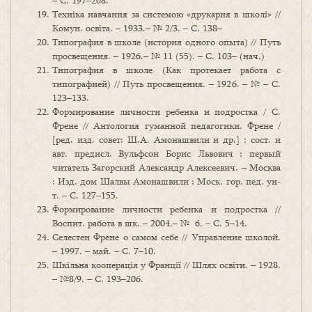
– С. 197–208.
Техніка навчання за системою «друкарня в школі» //
Комун. освіта. – 1933.– № 2/3. – С. 138–
Типография в школе (история одного опыта) // Путь
просвещения. – 1926.– № 11 (55). – С. 103– (нач.)
Типография в школе (Как протекает работа с
типографией) // Путь просвещения. – 1926. – № – С.
123–133.
Формирование личности ребенка и подростка / С.
Френе // Антология гуманной педагогики. Френе /
[ред. изд. совет: Ш.А. Амонашвили и др.] ; сост. и
авт. предисл. Вульфсон Борис Львович ; первый
читатель Загорский Александр Алексеевич. – Москва
: Изд. дом Шалвы Амонашвили ; Моск. гор. пед. ун-
т. – С. 127–155.
Формирование личности ребенка и подростка //
Воспит. работа в шк. – 2004.– № 6. – С. 5–14.
Селестен Френе о самом себе // Управление школой.
– 1997. – май. – С. 7–10.
Шкільна кооперація у Франції // Шлях освіти. – 1928.
– №8/9. – С. 193–206.