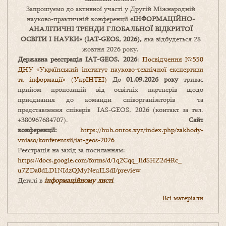
Запрошуємо до активної участі у Другій Міжнародній
науково-практичній конференції
«
ІНФОРМАЦІЙНО-
АНАЛІТИЧНІ ТРЕНДИ
ГЛОБАЛЬНОЇ ВІДКРИТОЇ
ОСВІТИ І НАУКИ
» (IAT-GEOS, 2026),
яка відбудеться 28
жовтня 2026 року.
Державна реєстрація IAT-GEOS, 2026
:
Посвідчення №550
ДНУ «Український інститут науково-технічної експертизи
та інформації» (УкрІНТЕІ)
До
01.09.2026 року
триває
прийом пропозицій від освітніх партнерів щодо
приєднання до команди співорганізаторів та
представлення спікерів IAS-GEOS, 2026 (контакт за тел.
+380967684707).
Сайт
конференції:
https://hub.ontos.xyz/index.php/zakhody-
vniaso/konferentsii/iat-geos-2026
Реєстрація на захід за посиланням:
https://docs.google.com/forms/
d/1q2Cqq_IidSHZ2d4Rc_
u7ZDa0dLD1NIdzQMyNeuILSdI/
preview
Деталі в
інформаційному листі
.
Всі матеріали