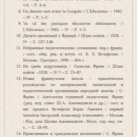
1/4. – P. 3–6.
Un dernier mot avant le Congrès // L’Educateur. – 1962.
– № – P. 1–2.
Ya til des pratiques éducatives abêtissantes //
L’Educateur. – 1962. – № – P. 1–2.
Дитячі організації у Франції // Шлях освіти. – 1928. –
№ – С. 137–148.
Избранные педагогические сочинения: пер.с франц.
/ сост., общ. ред. и вступ. ст. Б. Л. Вульфсона. –
Москва : Прогресс, 1990. – 304 с.
Не треба підручників / Селестен Френе // Шлях
освіти. –1928. – № 7.– С. 73–87.
Новая французская школа : практическое
руководство по материальной, технической и
педагогической организации народной школы / С.
Френе // Антология гуманной педагогики. Френе
/[ред. изд. совет: Ш.А. Амонашвили и др.] ; сост. и
авт. предисл. Вульфсон Борис Львович ; первый
читатель Загорский Александр Алексеевич. – Москва
: Изд. дом Шалвы Амонашвили ; Моск. гор. пед. ун-
т., – С. 18–95.
Нравственное и гражданское воспитание / С. Френе