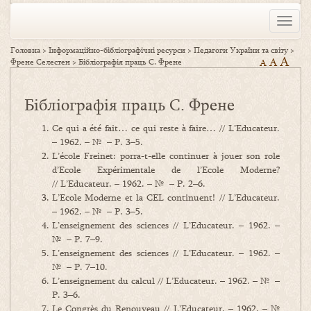
Toggle
naviga
Головна
>
Інформаційно-бібліографічні ресурси
>
Педагоги України та світу
>
A
A
Френе Cелестен
>
Бібліографія праць С. Френе
A
Бібліографія праць С. Френе
Ce qui a été fait… ce qui reste à faire… // L’Educateur.
– 1962. – № – P. 3–5.
L’école Freinet: porra-t-elle continuer à jouer son role
d’Ecole Expérimentale de l’Ecole Moderne?
// L’Educateur. – 1962. – № – P. 2–6.
L’Ecole Moderne et la CEL continuent! // L’Educateur.
– 1962. – № – P. 3–5.
L’enseignement des sciences // L’Educateur. – 1962. –
№ – P. 7–9.
L’enseignement des sciences // L’Educateur. – 1962. –
№ – P. 7–10.
L’enseignement du calcul // L’Educateur. – 1962. – № –
P. 3–6.
Le Congrès du Renouveau // L’Educateur. – 1962. – №