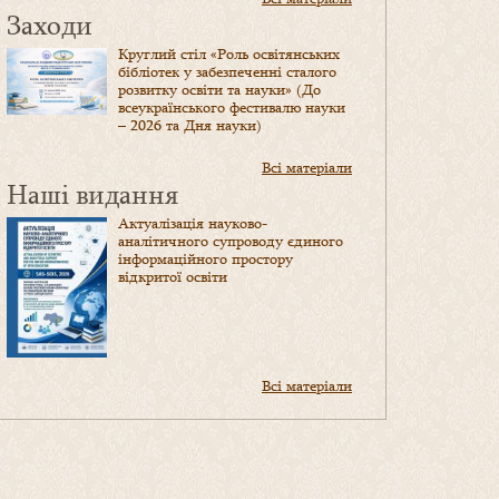
Заходи
Круглий стіл «Роль освітянських
бібліотек у забезпеченні сталого
розвитку освіти та науки» (До
всеукраїнського фестивалю науки
– 2026 та Дня науки)
Всі матеріали
Наші видання
Актуалізація науково-
аналітичного супроводу єдиного
інформаційного простору
відкритої освіти
Всі матеріали