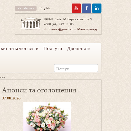
Українська
English
04060, Київ, М.Берлинського, 9
+380 (44) 239-11-05
dnpb.naes@gmail.com
Мапа проїзду
ьні читальні зали
Послуги
Діяльність
ене
Анонси та оголошення
07.08.2026