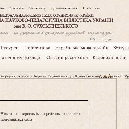
вна
Контакти
Мапа сайту
Допомога онлайн
Статистика
НАЦІОНАЛЬНА АКАДЕМІЯ ПЕДАГОГІЧНИХ НАУК УКРАЇНИ
А НАУКОВО-ПЕДАГОГІЧНА БІБЛІОТЕКА УКРАЇНИ
В. О. СУХОМЛИНСЬКОГО
ІМЕНІ
Ресурси
Е-бібліотека
Українська мова онлайн
Віртуал
ліотечному фахівцю
Онлайн реєстрація
Календар подій
A
A
іографічні ресурси
>
Педагоги України та світу
>
Френе Cелестен
A
>
Афоризми С. Фр
Никто – ни взрослый, ни ребенок – не любит
подчиняться силе.