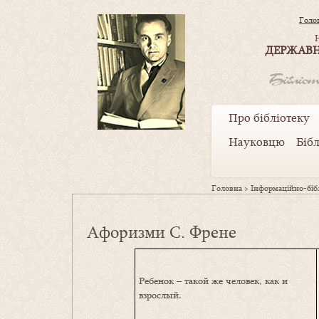
Голо
ДЕРЖАВН
Про бібліотеку
Науковцю
Біб
Головна
>
Інформаційно-бібл
Афоризми С. Френе
Ребенок – такой же человек, как и
взрослый.