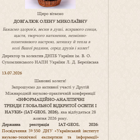
Щиро вітаємо
ДОВГАЛЮК ОЛЕНУ МИКОЛАЇВНУ
Бажаємо здоров’я, весни в душі, яскравого сонця,
щастя, творчого натхнення, незмінно-
позитивнвого настрою, затишку
й
тепла в
колі
В
ашої
родини
,
серед друзів і колег!
Директор та колектив ДНПБ України ім. В. О.
Сухомлинського НАПН України Л. Д. Березівська
13.07.2026
Шановні колеги!
Запрошуємо до активної участі у Другій
Міжнародній науково-практичній конференції
«
ІНФОРМАЦІЙНО-АНАЛІТИЧНІ
ТРЕНДИ
ГЛОБАЛЬНОЇ ВІДКРИТОЇ ОСВІТИ І
НАУКИ
» (IAT-GEOS, 2026),
яка відбудеться 28
жовтня 2026 року.
Державна реєстрація IAT-GEOS, 2026
:
Посвідчення №550 ДНУ «Український інститут
науково-технічної експертизи та інформації»