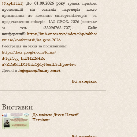
(УкрІНТЕІ)
До
01.09.2026 року
триває прийом
пропозицій від освітніх партнерів щодо
приєднання до команди співорганізаторів та
представлення спікерів IAS-GEOS, 2026 (контакт
за тел. +380967684707).
Сайт
конференції:
https://hub.ontos.xyz/index.php/zakhody-
vniaso/konferentsii/iat-geos-2026
Реєстрація на захід за посиланням:
https://docs.google.com/forms/
d/1q2Cqq_IidSHZ2d4Rc_
u7ZDa0dLD1NIdzQMyNeuILSdI/
preview
Деталі в
інформаційному листі
.
Всі матеріали
Виставки
До ювілею Дічек Наталії
Петрівни
Всі матеріали