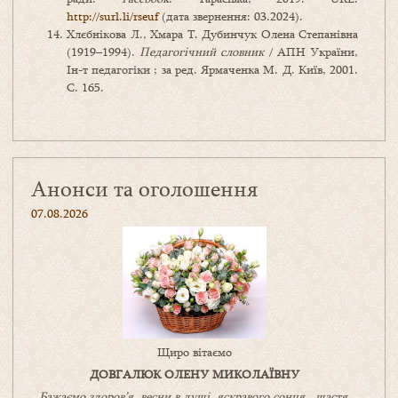
http://surl.li/rseuf
(дата звернення: 03.2024).
Хлєбнікова Л., Хмара Т. Дубинчук Олена Степанівна
(1919–1994).
Педагогічний словник
/ АПН України,
Ін-т педагогіки ; за ред. Ярмаченка М. Д. Київ, 2001.
С. 165.
Анонси та оголошення
07.08.2026
Щиро вітаємо
ДОВГАЛЮК ОЛЕНУ МИКОЛАЇВНУ
Бажаємо здоров’я, весни в душі, яскравого сонця, щастя,