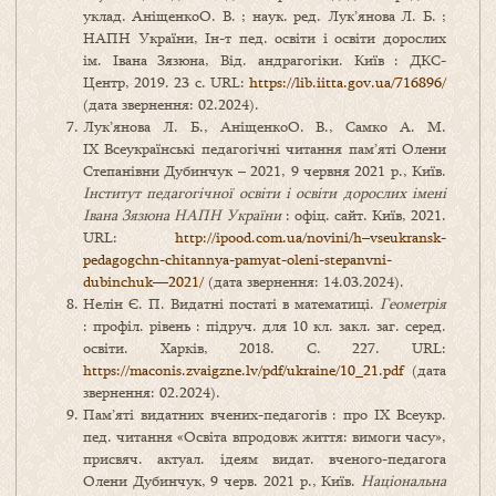
уклад. АніщенкоО. В. ; наук. ред. Лук’янова Л. Б. ;
НАПН України, Ін-т пед. освіти і освіти дорослих
ім. Івана Зязюна, Від. андрагогіки. Київ : ДКС-
Центр, 2019. 23 с. URL:
https://lib.iitta.gov.ua/716896/
(дата звернення: 02.2024).
Лук’янова Л. Б., АніщенкоО. В., Самко А. М.
ІХ Всеукраїнські педагогічні читання пам’яті Олени
Степанівни Дубинчук – 2021, 9 червня 2021 р., Київ.
Інститут педагогічної освіти і освіти дорослих імені
Івана Зязюна НАПН України
: офіц. сайт. Київ, 2021.
URL:
http://ipood.com.ua/novini/h–vseukransk-
pedagogchn-chitannya-pamyat-oleni-stepanvni-
dubinchuk—2021/
(дата звернення: 14.03.2024).
Нелін Є. П. Видатні постаті в математиці.
Геометрія
: профіл. рівень : підруч. для 10 кл. закл. заг. серед.
освіти. Харків, 2018. С. 227. URL:
https://maconis.zvaigzne.lv/pdf/ukraine/10_21.pdf
(дата
звернення: 02.2024).
Пам’яті видатних вчених-педагогів : про ІХ Всеукр.
пед. читання «Освіта впродовж життя: вимоги часу»,
присвяч. актуал. ідеям видат. вченого-педагога
Олени Дубинчук, 9 черв. 2021 р., Київ.
Національна