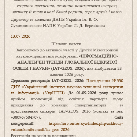
творчого натхнення, незмінно-позитивнвого настрою,
затишку
й
тепла в колі
В
ашої
родини
,
серед друзів і колег!
Директор та колектив ДНПБ України ім. В. О.
Сухомлинського НАПН України Л. Д. Березівська
13.07.2026
Шановні колеги!
Запрошуємо до активної участі у Другій Міжнародній
науково-практичній конференції
«
ІНФОРМАЦІЙНО-
АНАЛІТИЧНІ ТРЕНДИ
ГЛОБАЛЬНОЇ ВІДКРИТОЇ
ОСВІТИ І НАУКИ
» (IAT-GEOS, 2026),
яка відбудеться 28
жовтня 2026 року.
Державна реєстрація IAT-GEOS, 2026
:
Посвідчення №550
ДНУ «Український інститут науково-технічної експертизи
та інформації» (УкрІНТЕІ)
До
01.09.2026 року
триває
прийом пропозицій від освітніх партнерів щодо
приєднання до команди співорганізаторів та
представлення спікерів IAS-GEOS, 2026 (контакт за тел.
+380967684707).
Сайт
конференції:
https://hub.ontos.xyz/index.php/zakhody-
vniaso/konferentsii/iat-geos-2026
Реєстрація на захід за посиланням: