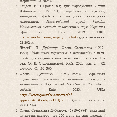
звернення: 03.2024).
Гайдей В. 100років від дня народження Олени
Дубинчук (1919–1994), українського педагога,
методиста, фахівця з методики викладання
математики.
Педагогічний музей України
Національної академії педагогічних наук України
:
офіц. сайт. Київ, 2019. URL:
http://pmu.in.ua/nogroup/dybunchyk/
(дата звернення:
02.2024).
ДічекН. П. Дубинчук Олена Степанівна (1919–
1994).
Українська педагогіка в персоналіях
: навч.
посіб. для студентів вищ. навч. закл. : у 2 кн. / за
ред. О. В. Сухомлинської. Київ, 2005. Кн. 2 : ХХ
століття. С. 496–500.
Олена Дубинчук (1919–1994), українська
педагогиня, фахівчиня з методики викладання
математики / Пед. музей України // YouTube :
вебсайт. Київ, 2023. URL:
https://www.youtube.com/watch?
app=desktop&v=dqw7FtxfJEc
(дата звернення:
28.03.2024).
Олена Степанівна Дубинчук (1919–1994): видатний
науковець-педагог : до 100-річчя від дня народж. /