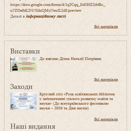
https://docs.google.com/forms/
d/1q2Cqq_IidSHZ2d4Rc_
u7ZDa0dLD1NIdzQMyNeuILSdI/
preview
Деталі в
інформаційному листі
.
Всі матеріали
Виставки
До ювілею Дічек Наталії Петрівни
Всі матеріали
Заходи
Круглий стіл «Роль освітянських бібліотек
у забезпеченні сталого розвитку освіти та
науки» (До всеукраїнського фестивалю
науки – 2026 та Дня науки)
Всі матеріали
Наші видання