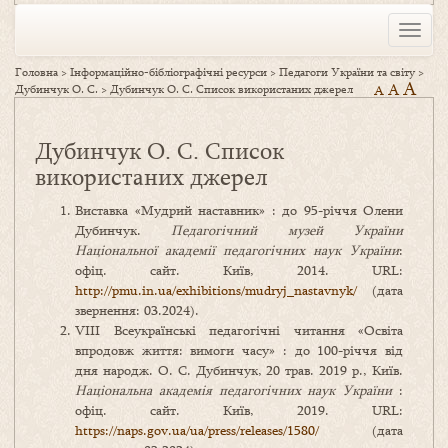
Toggle
naviga
Головна
>
Інформаційно-бібліографічні ресурси
>
Педагоги України та світу
>
A
A
Дубинчук О. С.
>
Дубинчук О. С. Список використаних джерел
A
Дубинчук О. С. Список
використаних джерел
Виставка «Мудрий наставник» : до 95-річчя Олени
Дубинчук.
Педагогічний музей України
Національної академії педагогічних наук України
:
офіц. сайт. Київ, 2014. URL:
http://pmu.in.ua/exhibitions/mudryj_nastavnyk/
(дата
звернення: 03.2024).
VІІІ Всеукраїнські педагогічні читання «Освіта
впродовж життя: вимоги часу» : до 100-річчя від
дня народж. О. С. Дубинчук, 20 трав. 2019 р., Київ.
Національна академія педагогічних наук України
:
офіц. сайт. Київ, 2019. URL:
https://naps.gov.ua/ua/press/releases/1580/
(дата