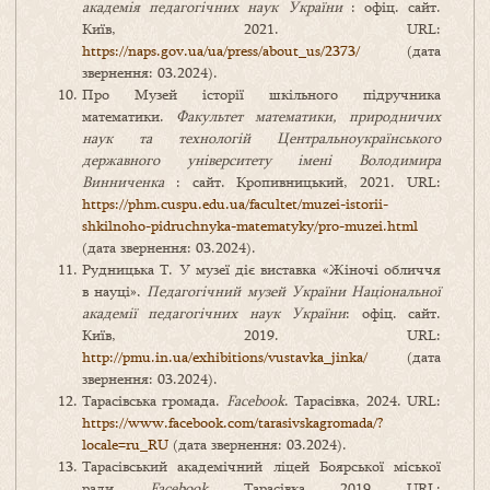
академія педагогічних наук України
: офіц. сайт.
Київ, 2021. URL:
https://naps.gov.ua/ua/press/about_us/2373/
(дата
звернення: 03.2024).
Про Музей історії шкільного підручника
математики.
Факультет математики, природничих
наук та технологій Центральноукраїнського
державного університету імені Володимира
Винниченка
: сайт. Кропивницький, 2021. URL:
https://phm.cuspu.edu.ua/facultet/muzei-istorii-
shkilnoho-pidruchnyka-matematyky/pro-muzei.html
(дата звернення: 03.2024).
Рудницька Т. У музеї діє виставка «Жіночі обличчя
в науці».
Педагогічний музей України Національної
академії педагогічних наук України
: офіц. сайт.
Київ, 2019. URL:
http://pmu.in.ua/exhibitions/vustavka_jinka/
(дата
звернення: 03.2024).
Тарасівська громада.
Facebook
. Тарасівка, 2024. URL:
https://www.facebook.com/tarasivskagromada/?
locale=ru_RU
(дата звернення: 03.2024).
Тарасівський академічний ліцей Боярської міської
ради.
Facebook
. Тарасівка, 2019. URL: