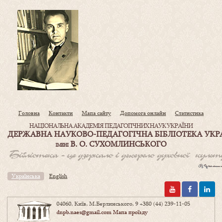
Головна
Контакти
Мапа сайту
Допомога онлайн
Статистика
НАЦІОНАЛЬНА АКАДЕМІЯ ПЕДАГОГІЧНИХ НАУК УКРАЇНИ
ДЕРЖАВНА НАУКОВО-ПЕДАГОГІЧНА БІБЛІОТЕКА УКР
В. О. СУХОМЛИНСЬКОГО
ІМЕНІ
Українська
English
04060, Київ, М.Берлинського, 9
+380 (44) 239-11-05
dnpb.naes@gmail.com
Мапа проїзду