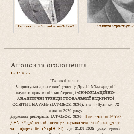
Світлина:
https://tinyurl
Світлина:
https://tinyurl.com/w9c8wzr2
Анонси та оголошення
13.07.2026
Шановні колеги!
Запрошуємо до активної участі у Другій Міжнародній
науково-практичній конференції
«
ІНФОРМАЦІЙНО-
АНАЛІТИЧНІ ТРЕНДИ
ГЛОБАЛЬНОЇ ВІДКРИТОЇ
ОСВІТИ І НАУКИ
» (IAT-GEOS, 2026),
яка відбудеться 28
жовтня 2026 року.
Державна реєстрація IAT-GEOS, 2026
:
Посвідчення №550
ДНУ «Український інститут науково-технічної експертизи
та інформації» (УкрІНТЕІ)
До
01.09.2026 року
триває