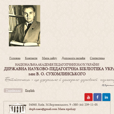
Головна
Контакти
Мапа сайту
Допомога онлайн
Статистика
НАЦІОНАЛЬНА АКАДЕМІЯ ПЕДАГОГІЧНИХ НАУК УКРАЇНИ
ДЕРЖАВНА НАУКОВО-ПЕДАГОГІЧНА БІБЛІОТЕКА УКР
В. О. СУХОМЛИНСЬКОГО
ІМЕНІ
Українська
English
04060, Київ, М.Берлинського, 9
+380 (44) 239-11-05
dnpb.naes@gmail.com
Мапа проїзду