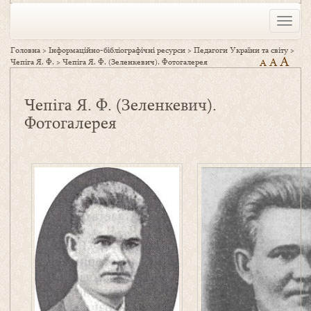
Toggle
naviga
Головна
>
Інформаційно-бібліографічні ресурси
>
Педагоги України та світу
>
A
A
Чепіга Я. Ф.
>
Чепіга Я. Ф. (Зеленкевич). Фотогалерея
A
Чепіга Я. Ф. (Зеленкевич).
Фотогалерея