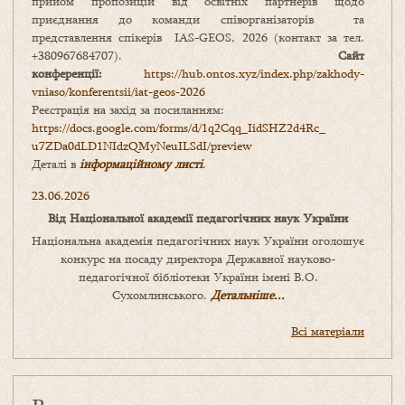
прийом пропозицій від освітніх партнерів щодо
приєднання до команди співорганізаторів та
представлення спікерів IAS-GEOS, 2026 (контакт за тел.
+380967684707).
Сайт
конференції:
https://hub.ontos.xyz/index.php/zakhody-
vniaso/konferentsii/iat-geos-2026
Реєстрація на захід за посиланням:
https://docs.google.com/forms/
d/1q2Cqq_IidSHZ2d4Rc_
u7ZDa0dLD1NIdzQMyNeuILSdI/
preview
Деталі в
інформаційному листі
.
23.06.2026
Від Національної академії педагогічних наук України
Національна академія педагогічних наук України оголошує
конкурс на посаду директора Державної науково-
педагогічної бібліотеки України імені В.О.
Сухомлинського.
Детальніше...
Всі матеріали