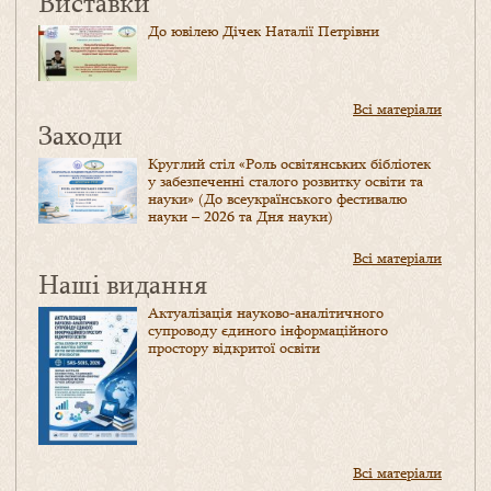
Виставки
До ювілею Дічек Наталії Петрівни
Всі матеріали
Заходи
Круглий стіл «Роль освітянських бібліотек
у забезпеченні сталого розвитку освіти та
науки» (До всеукраїнського фестивалю
науки – 2026 та Дня науки)
Всі матеріали
Наші видання
Актуалізація науково-аналітичного
супроводу єдиного інформаційного
простору відкритої освіти
Всі матеріали