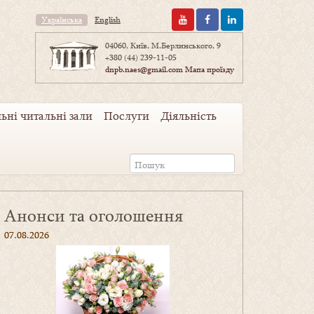
Українська
English
04060, Київ, М.Берлинського, 9
+380 (44) 239-11-05
dnpb.naes@gmail.com
Мапа проїзду
ьні читальні зали
Послуги
Діяльність
Анонси та оголошення
07.08.2026