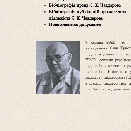
Бібліографія праць С. Х. Чавдарова
Бібліографія публікацій про життя та
діяльність С. Х. Чавдарова
Повнотекстові документи
9 серпня 2022 р.
п
народження
Сави Хрис
педагога, дидакта, метод
УРСР, учителя українськ
педагогіки, методики ук
педагогіки Київського 
інституту педагогіки (УН
з історії педагогічної
посібників і підручників