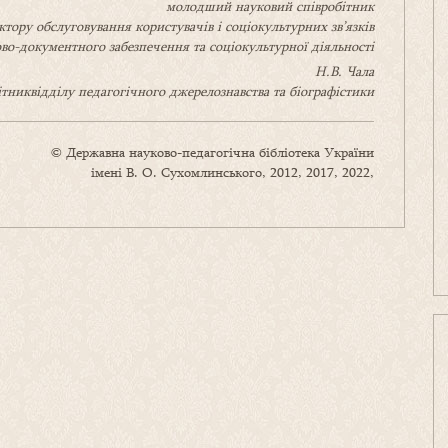
молодши
й
наукови
й
співробітник
ктору обслуговування користувачів і соціокультурних зв’язків
ово-документного забезпечення та соціокультурної діяльності
Н.В. Чала
ітник
відділу педагогічного джерелознавства та біографістики
© Державна науково-педагогічна бібліотека України
імені В. О. Сухомлинського, 2012, 2017, 2022,