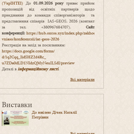
(УкрІНТЕІ)
До
01.09.2026 року
триває прийом
пропозицій від освітніх партнерів щодо
приєднання до команди співорганізаторів та
представлення спікерів IAS-GEOS, 2026 (контакт
за тел. +380967684707).
Сайт
конференції:
https://hub.ontos.xyz/index.php/zakhody-
vniaso/konferentsii/iat-geos-2026
Реєстрація на захід за посиланням:
https://docs.google.com/forms/
d/1q2Cqq_IidSHZ2d4Rc_
u7ZDa0dLD1NIdzQMyNeuILSdI/
preview
Деталі в
інформаційному листі
.
Всі матеріали
Виставки
До ювілею Дічек Наталії
Петрівни
Всі матеріали