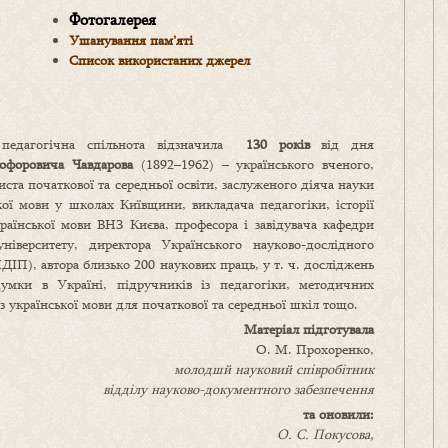
Фотогалерея
Ушанування пам’яті
Список використаних джерел
едагогічна спільнота відзначила
130 років
від дня
тофоровича Чавдарова
(1892–1962) – українського вченого,
иста початкової та середньої освіти, заслуженого діяча науки
ої мови у школах Київщини, викладача педагогіки, історії
раїнської мови ВНЗ Києва, професора і завідувача кафедри
університету, директора Українського науково-дослідного
ДІП), автора близько 200 наукових праць, у т. ч. досліджень
 думки в Україні, підручників із педагогіки, методичних
 з української мови для початкової та середньої шкіл тощо.
Матеріал підготувала
О. М. Прохоренко,
молодшй науковий співробітник
відділу науково-документного забезпечення
та оновили:
О.
С. Покусов
а
,