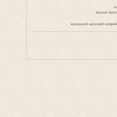
се
відділу наук
молодший науковий співроб