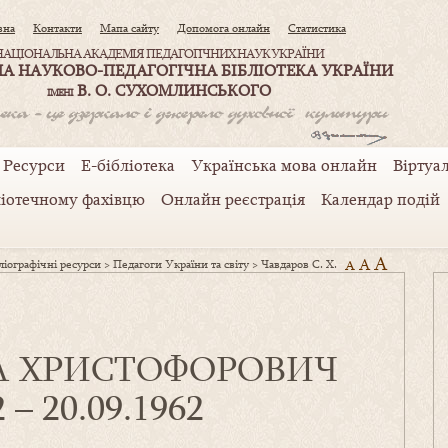
вна
Контакти
Мапа сайту
Допомога онлайн
Статистика
НАЦІОНАЛЬНА АКАДЕМІЯ ПЕДАГОГІЧНИХ НАУК УКРАЇНИ
А НАУКОВО-ПЕДАГОГІЧНА БІБЛІОТЕКА УКРАЇНИ
В. О. СУХОМЛИНСЬКОГО
ІМЕНІ
Ресурси
Е-бібліотека
Українська мова онлайн
Віртуал
ліотечному фахівцю
Онлайн реєстрація
Календар подій
A
A
іографічні ресурси
>
Педагоги України та світу
>
Чавдаров С. Х.
A
А ХРИСТОФОРОВИЧ
2 – 20.09.1962