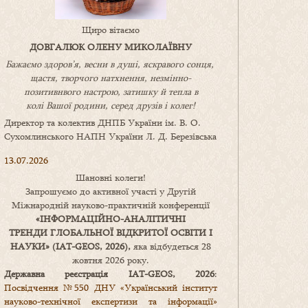
Щиро вітаємо
ДОВГАЛЮК ОЛЕНУ МИКОЛАЇВНУ
Бажаємо здоров’я, весни в душі, яскравого сонця,
щастя, творчого натхнення, незмінно-
позитивнвого настрою, затишку
й
тепла в
колі
В
ашої
родини
,
серед друзів і колег!
Директор та колектив ДНПБ України ім. В. О.
Сухомлинського НАПН України Л. Д. Березівська
13.07.2026
Шановні колеги!
Запрошуємо до активної участі у Другій
Міжнародній науково-практичній конференції
«
ІНФОРМАЦІЙНО-АНАЛІТИЧНІ
ТРЕНДИ
ГЛОБАЛЬНОЇ ВІДКРИТОЇ ОСВІТИ І
НАУКИ
» (IAT-GEOS, 2026),
яка відбудеться 28
жовтня 2026 року.
Державна реєстрація IAT-GEOS, 2026
:
Посвідчення №550 ДНУ «Український інститут
науково-технічної експертизи та інформації»