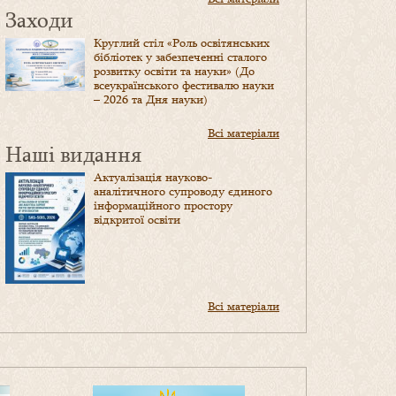
Заходи
Круглий стіл «Роль освітянських
бібліотек у забезпеченні сталого
розвитку освіти та науки» (До
всеукраїнського фестивалю науки
– 2026 та Дня науки)
Всі матеріали
Наші видання
Актуалізація науково-
аналітичного супроводу єдиного
інформаційного простору
відкритої освіти
Всі матеріали