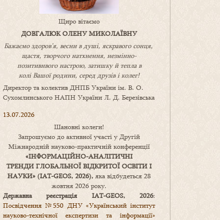
Щиро вітаємо
ДОВГАЛЮК ОЛЕНУ МИКОЛАЇВНУ
Бажаємо здоров’я, весни в душі, яскравого сонця,
щастя, творчого натхнення, незмінно-
позитивнвого настрою, затишку
й
тепла в
колі
В
ашої
родини
,
серед друзів і колег!
Директор та колектив ДНПБ України ім. В. О.
Сухомлинського НАПН України Л. Д. Березівська
13.07.2026
Шановні колеги!
Запрошуємо до активної участі у Другій
Міжнародній науково-практичній конференції
«
ІНФОРМАЦІЙНО-АНАЛІТИЧНІ
ТРЕНДИ
ГЛОБАЛЬНОЇ ВІДКРИТОЇ ОСВІТИ І
НАУКИ
» (IAT-GEOS, 2026),
яка відбудеться 28
жовтня 2026 року.
Державна реєстрація IAT-GEOS, 2026
:
Посвідчення №550 ДНУ «Український інститут
науково-технічної експертизи та інформації»