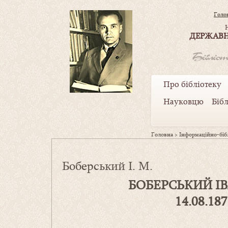
Голо
ДЕРЖАВН
Про бібліотеку
Науковцю
Біб
Головна
>
Інформаційно-бібл
Боберський І. М.
БОБЕРСЬКИЙ І
14
.0
8
.18
7