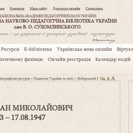
вна
Контакти
Мапа сайту
Допомога онлайн
Статистика
НАЦІОНАЛЬНА АКАДЕМІЯ ПЕДАГОГІЧНИХ НАУК УКРАЇНИ
А НАУКОВО-ПЕДАГОГІЧНА БІБЛІОТЕКА УКРАЇНИ
В. О. СУХОМЛИНСЬКОГО
ІМЕНІ
Ресурси
Е-бібліотека
Українська мова онлайн
Віртуал
ліотечному фахівцю
Онлайн реєстрація
Календар подій
A
A
іографічні ресурси
>
Педагоги України та світу
>
Боберський І. М.
A
ВАН МИКОЛАЙОВИЧ
3
–
17
.0
8
.1
947