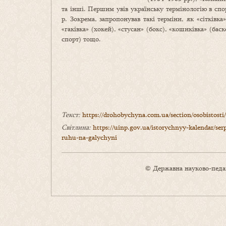
та інші. Першим увів українську термінологію в спо
р. Зокрема, запропонував такі терміни, як «сітківка
«гаківка» (хокей), «стусан» (бокс), «кошиківка» (бас
спорт) тощо.
Текст:
https://drohobychyna.com.ua/section/osobistosti
Світлина:
https://uinp.gov.ua/istorychnyy-kalendar/se
ruhu-na-galychyni
© Державна науково-педаг