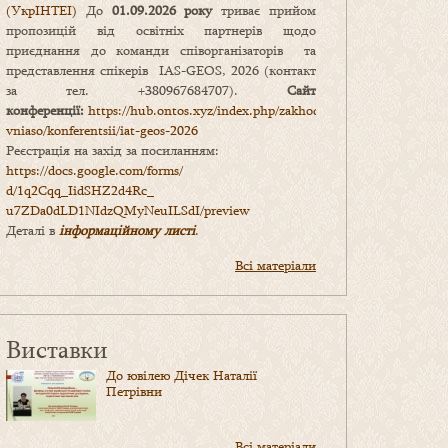
(УкрІНТЕІ)
До
01.09.2026 року
триває прийом
пропозицій від освітніх партнерів щодо
приєднання до команди співорганізаторів та
представлення спікерів IAS-GEOS, 2026 (контакт
за тел. +380967684707).
Сайт
конференції:
https://hub.ontos.xyz/index.php/zakhody-
vniaso/konferentsii/iat-geos-2026
Реєстрація на захід за посиланням:
https://docs.google.com/forms/
d/1q2Cqq_IidSHZ2d4Rc_
u7ZDa0dLD1NIdzQMyNeuILSdI/
preview
Деталі в
інформаційному листі
.
Всі матеріали
Виставки
До ювілею Дічек Наталії
Петрівни
Всі матеріали