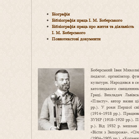
Біографія
Бібліографія праць І. М. Боберського
Бібліографія праць про життя та діяльність
І. М. Боберського
Повнотекстові документи
Боберський Іван Миколай
педагог, організатор, фу
культури. Народився в се
католицького священника
Ґраці. Викладач Львівсь
«Пласту», автор назви ці
рр.). У роки Першої сві
(1914–1918 рр.). Працюва
ЗУНР (1918–1920 рр.). 
р.). Від 1932 р. мешкав
«Вісти з Запорожа», «Січ
(1904–1905 рр.), «Копани