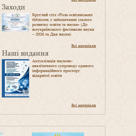
Заходи
Круглий стіл «Роль освітянських
бібліотек у забезпеченні сталого
розвитку освіти та науки» (До
всеукраїнського фестивалю науки
– 2026 та Дня науки)
Всі матеріали
Наші видання
Актуалізація науково-
аналітичного супроводу єдиного
інформаційного простору
відкритої освіти
Всі матеріали