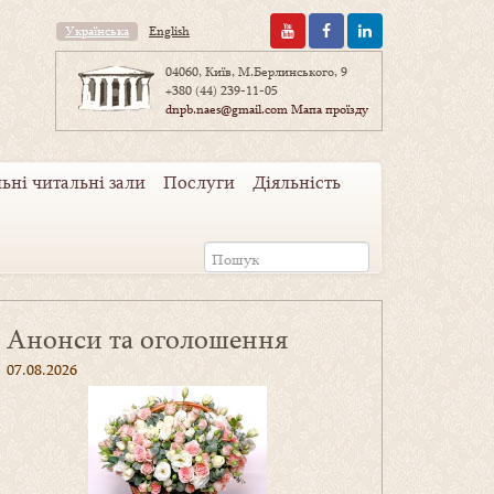
Українська
English
04060, Київ, М.Берлинського, 9
+380 (44) 239-11-05
dnpb.naes@gmail.com
Мапа проїзду
ьні читальні зали
Послуги
Діяльність
Анонси та оголошення
07.08.2026