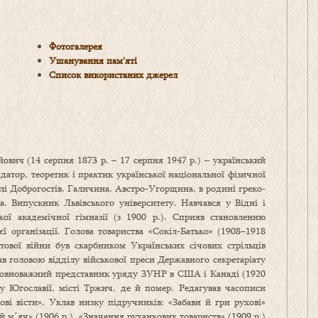
Фотогалерея
Ушанування пам’яті
Список використаних джерел
ович (14 серпня 1873 р. – 17 серпня 1947 р.) – український
ндатор, теоретик і практик української національної фізичної
лі Доброгостів, Галичина, Австро-Угорщина, в родині греко-
. Випускник Львівського університету. Навчався у Відні і
кої академічної гімназії (з 1900 р.). Сприяв становленню
єї організації. Голова товариства «Сокіл-Батько» (1908–1918
тової війни був скарбником Українських січових стрільців
в головою відділу військової преси Державного секретаріату
Повноважний представник уряду ЗУНР в США і Канаді (1920
 у Югославії, місті Тржич, де й помер. Редагував часописи
ові вісти». Уклав низку підручників: «Забави й гри рухові»
й мʼяч» (1906 р.), «Значення руханкових товариств» (1909 р.)