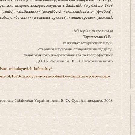
рті, яку широко використовували в Західній Україні до 1939
» (теніс), «відбиванка» (волейбол), «копаний мʼяч» (футбол),
кетбол), «булавка» (метальна граната), «лещетарство» (лижний
Матеріал підготувала
Тарнавська С.В.,
кандидат історичних наук,
старший науковий співробітник відділу
педагогічного джерелознавства та біографістики
ДНПБ України ім. В. О. Сухомлинського
/ivan-mikolayovich-boberskiy/
rpen/14/1873-narodyvsya-ivan-boberskyy-fundator-sportyvnogo-
огічна бібліотека України імені В. О. Сухомлинського, 2023