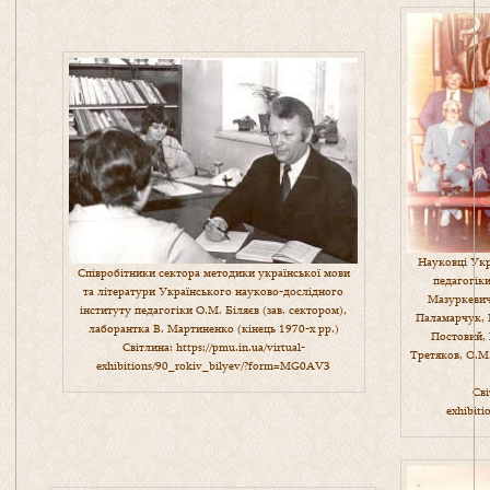
Науковці Укр
Співробітники сектора методики української мови
педагогіки
та літератури Українського науково-дослідного
Мазуркевич
інституту педагогіки О.М. Біляєв (зав. сектором),
Паламарчук, Б
лаборантка В. Мартиненко (кінець 1970-х рр.)
Постовий, 
Світлина:
https://pmu.in.ua/virtual-
Третяков, О.М.
exhibitions/90_rokiv_bilyev/?form=MG0AV3
Сві
exhibit