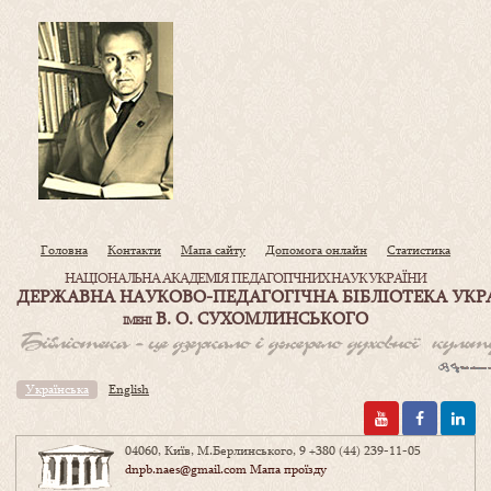
Головна
Контакти
Мапа сайту
Допомога онлайн
Статистика
НАЦІОНАЛЬНА АКАДЕМІЯ ПЕДАГОГІЧНИХ НАУК УКРАЇНИ
ДЕРЖАВНА НАУКОВО-ПЕДАГОГІЧНА БІБЛІОТЕКА УКР
В. О. СУХОМЛИНСЬКОГО
ІМЕНІ
Українська
English
04060, Київ, М.Берлинського, 9
+380 (44) 239-11-05
dnpb.naes@gmail.com
Мапа проїзду