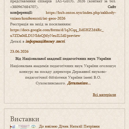
представлення спікерів IAS-GEOS, 2026 (контакт за тел.
+380967684707).
Сайт
конференції:
https://hub.ontos.xyz/index.php/zakhody-
vniaso/konferentsii/iat-geos-2026
Реєстрація на захід за посиланням:
https://docs.google.com/forms/
d/1q2Cqq_IidSHZ2d4Rc_
u7ZDa0dLD1NIdzQMyNeuILSdI/
preview
Деталі в
інформаційному листі
.
23.06.2026
Від Національної академії педагогічних наук України
Національна академія педагогічних наук України оголошує
конкурс на посаду директора Державної науково-
педагогічної бібліотеки України імені В.О.
Сухомлинського.
Детальніше...
Всі матеріали
Виставки
До ювілею Дічек Наталії Петрівни