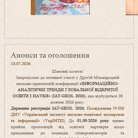
Анонси та оголошення
13.07.2026
Шановні колеги!
Запрошуємо до активної участі у Другій Міжнародній
науково-практичній конференції
«
ІНФОРМАЦІЙНО-
АНАЛІТИЧНІ ТРЕНДИ
ГЛОБАЛЬНОЇ ВІДКРИТОЇ
ОСВІТИ І НАУКИ
» (IAT-GEOS, 2026),
яка відбудеться 28
жовтня 2026 року.
Державна реєстрація IAT-GEOS, 2026
:
Посвідчення №550
ДНУ «Український інститут науково-технічної експертизи
та інформації» (УкрІНТЕІ)
До
01.09.2026 року
триває
прийом пропозицій від освітніх партнерів щодо
приєднання до команди співорганізаторів та