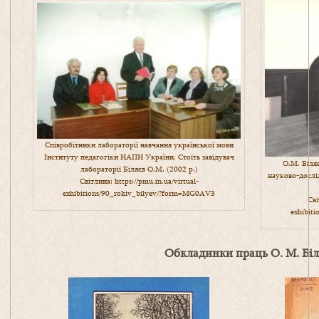
Співробітники лабораторії навчання української мови
Інституту педагогіки НАПН України. Стоїть завідувач
О.М. Біля
лабораторії Біляєв О.М. (2002 р.)
науково-дослі
Світлина:
https://pmu.in.ua/virtual-
exhibitions/90_rokiv_bilyev/?form=MG0AV3
Сві
exhibit
Обкладинки праць О. М. Біл