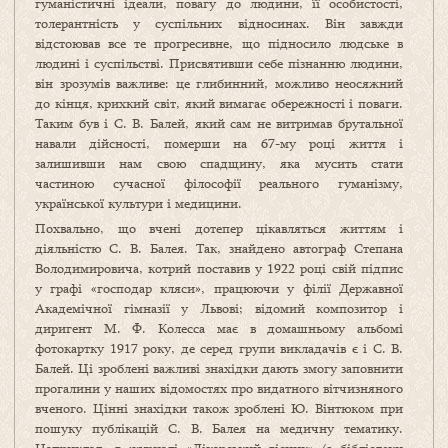
гуманістичні ідеали, повагу до людини, її особистості,
толерантність у суспільних відносинах. Він завжди
відстоював все те прогресивне, що підносило людське в
людині і суспільстві. Присвятивши себе пізнанню людини,
він зрозумів важливе: це глибинний, можливо неосяжний
до кінця, крихкий світ, який вимагає обережності і поваги.
Таким був і С. В. Балей, який сам не витримав брутальної
навали дійсності, померши на 67-му році життя і
залишивши нам свою спадщину, яка мусить стати
частиною сучасної філософії реального гуманізму,
української культури і медицини.
Похвально, що вчені дотепер цікавляться життям і
діяльністю С. В. Балея. Так, знайдено автограф Степана
Володимировича, котрий поставив у 1922 році свій підпис
у графі «господар кляси», працюючи у філії Державної
Академічної гімназії у Львові; відомий композитор і
диригент М. Ф. Колесса має в домашньому альбомі
фотокартку 1917 року, де серед групи викладачів є і С. В.
Балей. Ці зроблені важливі знахідки дають змогу заповнити
прогалини у наших відомостях про видатного вітчизняного
вченого. Цінні знахідки також зроблені Ю. Вінтюком при
пошуку публікацій С. В. Балея на медичну тематику.