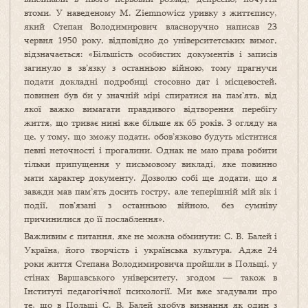
втоми. У наведеному M. Ziemnowicz уривку з життєпису,
який Степан Володимирович власноручно написав 23
червня 1950 року, відповідно до університетських вимог,
відзначається: «Більшість особистих документів і записів
загинуло в зв’язку з останньою війною, тому прагнучи
подати докладні подробиці стосовно дат і місцевостей,
повинен був би у значній мірі спиратися на пам’ять, від
якої важко вимагати правдивого відтворення перебігу
життя, що триває нині вже більше як 65 років. З огляду на
це, у тому, що зможу подати, обов’язково будуть міститися
певні неточності і прогалини. Однак не маю права робити
тільки припущення у письмовому викладі, яке повинно
мати характер документу. Дозволю собі ще додати, що я
завжди мав пам’ять досить гостру, але теперішній мій вік і
події, пов’язані з останньою війною, без сумніву
причинилися до її послаблення».
Важливим є питання, яке не можна обминути: С. В. Балей і
Україна, його творчість і українська культура. Адже 24
роки життя Степана Володимировича пройшли в Польщі, у
стінах Варшавського університету, згодом — також в
Інституті педагогічної психології. Ми вже згадували про
те, що в Польщі С. В. Балей здобув визнання як один з