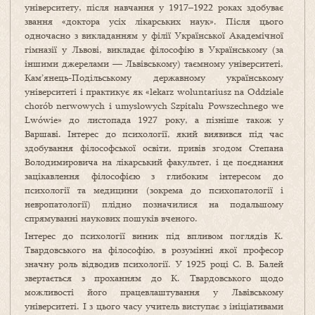
університету, після навчання у 1917–1922 роках здобуває
звання «доктора усіх лікарських наук». Після цього
одночасно з викладанням у філії Української Академічної
гімназії у Львові, викладає філософію в Українському (за
іншими джерелами — Львівському) таємному університеті,
Кам’янець-Подільському державному українському
університеті і практикує як «lekarz woluntariusz na Oddziale
chorób nerwowych i umyslowych Szpitalu Powszechnego we
Lwówie» до листопада 1927 року, а пізніше також у
Варшаві. Інтерес до психології, який виявився під час
здобування філософської освіти, привів згодом Степана
Володимировича на лікарський факультет, і це поєднання
зацікавлення філософією з глибоким інтересом до
психології та медицини (зокрема до психопатології і
невропатології) плідно позначилися на подальшому
спрямуванні наукових пошуків вченого.
Інтерес до психології виник під впливом поглядів К.
Твардовського на філософію, в розумінні якої професор
значну роль відводив психології. У 1925 році С. В. Балей
звертається з проханням до К. Твардовського щодо
можливості його працевлаштування у Львівському
університеті. І з цього часу учитель виступає з ініціативами