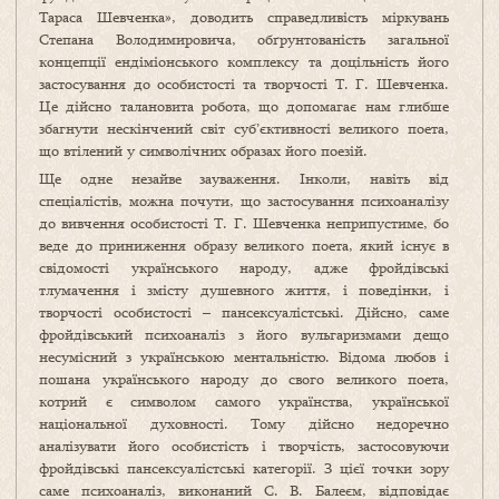
Тараса Шевченка», доводить справедливість міркувань
Степана Володимировича, обґрунтованість загальної
концепції ендіміонського комплексу та доцільність його
застосування до особистості та творчості Т. Г. Шевченка.
Це дійсно талановита робота, що допомагає нам глибше
збагнути нескінчений світ суб’єктивності великого поета,
що втілений у символічних образах його поезій.
Ще одне незайве зауваження. Інколи, навіть від
спеціалістів, можна почути, що застосування психоаналізу
до вивчення особистості Т. Г. Шевченка неприпустиме, бо
веде до приниження образу великого поета, який існує в
свідомості українського народу, адже фройдівські
тлумачення і змісту душевного життя, і поведінки, і
творчості особистості – пансексуалістські. Дійсно, саме
фройдівський психоаналіз з його вульгаризмами дещо
несумісний з українською ментальністю. Відома любов і
пошана українського народу до свого великого поета,
котрий є символом самого українства, української
національної духовності. Тому дійсно недоречно
аналізувати його особистість і творчість, застосовуючи
фройдівські пансексуалістські категорії. З цієї точки зору
саме психоаналіз, виконаний С. В. Балеєм, відповідає