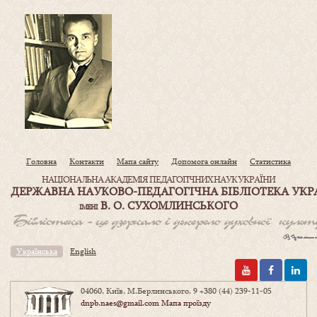
Головна
Контакти
Мапа сайту
Допомога онлайн
Статистика
НАЦІОНАЛЬНА АКАДЕМІЯ ПЕДАГОГІЧНИХ НАУК УКРАЇНИ
ДЕРЖАВНА НАУКОВО-ПЕДАГОГІЧНА БІБЛІОТЕКА УКР
В. О. СУХОМЛИНСЬКОГО
ІМЕНІ
Українська
English
04060, Київ, М.Берлинського, 9
+380 (44) 239-11-05
dnpb.naes@gmail.com
Мапа проїзду