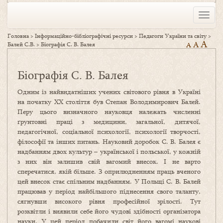
Toggle
naviga
Головна
>
Інформаційно-бібліографічні ресурси
>
Педагоги України та світу
>
A
A
Балей С.В.
>
Біографія С. В. Балея
A
Біографія С. В. Балея
Одним із найвидатніших учених світового рівня в Україні
на початку XX століття був Степан Володимирович Балей.
Перу цього визначного науковця належать численні
ґрунтовні праці з медицини, загальної, дитячої,
педагогічної, соціальної психології, психології творчості,
філософії та інших питань. Науковий доробок С. В. Балея є
надбанням двох культур – української і польської, у кожній
з них він залишив свій вагомий внесок. І не варто
сперечатися, якій більше. З оприлюдненням праць вченого
цей внесок стає спільним надбанням. У Польщі С. В. Балей
працював у період найбільшого піднесення свого таланту,
сягнувши високого рівня професійної зрілості. Тут
розквітли і виявили себе його чудові здібності організатора
науки. У цей період побачили світ його вагомі наукові