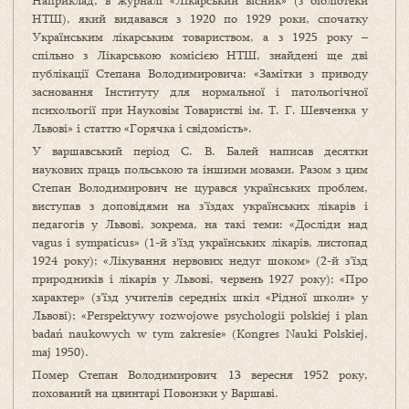
Наприклад, в журналі «Лікарський вісник» (з бібліотеки
НТШ), який видавався з 1920 по 1929 роки, спочатку
Українським лікарським товариством, а з 1925 року –
спільно з Лікарською комісією НТШ, знайдені ще дві
публікації Степана Володимировича: «Замітки з приводу
засновання Інституту для нормальної і патольогічної
психольогії при Науковім Товаристві ім. Т. Г. Шевченка у
Львові» і статтю «Горячка і свідомість».
У варшавський період С. В. Балей написав десятки
наукових праць польською та іншими мовами. Разом з цим
Степан Володимирович не цурався українських проблем,
виступав з доповідями на з’їздах українських лікарів і
педагогів у Львові, зокрема, на такі теми: «Досліди над
vagus і sympaticus» (1-й з’їзд українських лікарів, листопад
1924 року); «Лікування нервових недуг шоком» (2-й з’їзд
природників і лікарів у Львові, червень 1927 року); «Про
характер» (з’їзд учителів середніх шкіл «Рідної школи» у
Львові); «Perspektywy rozwojowe psychologii polskiej i plan
badań naukowych w tym zakresie» (Kongres Nauki Polskiej,
maj 1950).
Помер Степан Володимирович 13 вересня 1952 року,
похований на цвинтарі Повонзки у Варшаві.