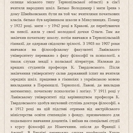
селище міського типу Тернопільської області) в сім’ї
вчителя народних шкіл. Батько Володимир і мати Ірена з
дому Швейковських були на той час вчителями початкових
класів, батько був керівником школи в Микулинцях. Помер
у 1922 році, мати – у 1942 році в Кракові, де перебуваючи
на пенсії, жила у своєї молодшої дочки Ольги. Там же
закінчив початкову школу, потім навчався в Тернопільській
гімназії, де одержав свідоцтво зрілості. З 1903 по 1907 роки
навчався на філософському факультеті Львівського
університету переважно з фаху філософії та психології, а
також слухав лекції з польської літератури. Належав до
кращих студентів професора К. Твардовського. Після
закінчення університету склав державний іспит на вчителя
середніх шкіл, працював в гімназіях з українською мовою
викладання в Перемишлі, Тернополі, Львові, де викладав
математику, початкову психологію і логіку. У 1911 році у
Львівському університеті під керівництвом професора К.
Твардовського здобув науковий ступінь доктора філософії, а
в 1912 році на цій підставі отримав від австрійського
міністерства освіти стипендію з фонду, призначеного для
подальшого навчання доцентів, і виїхав на спеціальні студії
з курсу філософії до Німеччини, опісля до Франції і
Австрії. В Берліні переважно слухав професорів Карла