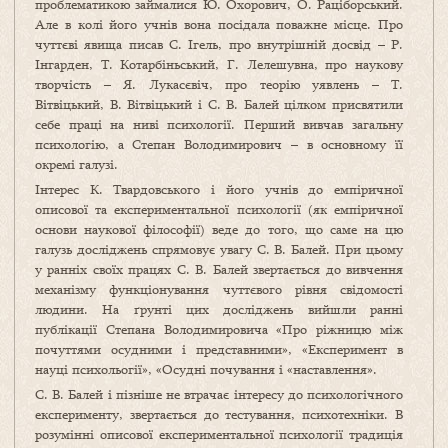
проблематикою займалися Ю. Охорович, О. Раціборський.
Але в колі його учнів вона посідала поважне місце. Про
чуттєві явища писав С. Ігель, про внутрішній досвід – Р.
Інгарден, Т. Котарбіньський, Г. Лелешувна, про наукову
творчість – Я. Лукасєвіч, про теорію уявлень – Т.
Вітвіцький, В. Вітвіцький і С. В. Балей цілком присвятили
себе праці на ниві психології. Перший вивчав загальну
психологію, а Степан Володимирович – в основному її
окремі галузі.
Інтерес К. Твардовського і його учнів до емпіричної
описової та експериментальної психології (як емпіричної
основи наукової філософії) веде до того, що саме на цю
галузь досліджень спрямовує увагу С. В. Балей. При цьому
у ранніх своїх працях С. В. Балей звертається до вивчення
механізму функціонування чуттєвого рівня свідомості
людини. На ґрунті цих досліджень вийшли ранні
публікації Степана Володимировича «Про ріжницю між
почуттями осудними і представними», «Експеримент в
науці психольогії», «Осудні почування і «наставлення».
С. В. Балей і пізніше не втрачає інтересу до психологічного
експерименту, звертається до тестування, психотехніки. В
розумінні описової експериментальної психології традиція