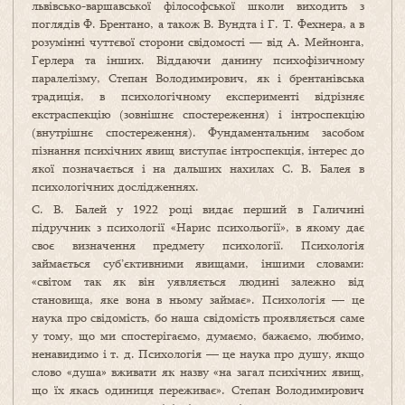
львівсько-варшавської філософської школи виходить з
поглядів Ф. Брентано, а також В. Вундта і Г. Т. Фехнера, а в
розумінні чуттєвої сторони свідомості — від А. Мейнонга,
Герлера та інших. Віддаючи данину психофізичному
паралелізму, Степан Володимирович, як і брентанівська
традиція, в психологічному експерименті відрізняє
екстраспекцію (зовнішнє спостереження) і інтроспекцію
(внутрішнє спостереження). Фундаментальним засобом
пізнання психічних явищ виступає інтроспекція, інтерес до
якої позначається і на дальших нахилах С. В. Балея в
психологічних дослідженнях.
С. В. Балей у 1922 році видає перший в Галичині
підручник з психології «Нарис психольогії», в якому дає
своє визначення предмету психології. Психологія
займається суб’єктивними явищами, іншими словами:
«світом так як він уявляється людині залежно від
становища, яке вона в ньому займає». Психологія — це
наука про свідомість, бо наша свідомість проявляється саме
у тому, що ми спостерігаємо, думаємо, бажаємо, любимо,
ненавидимо і т. д. Психологія — це наука про душу, якщо
слово «душа» вживати як назву «на загал психічних явищ,
що їх якась одиниця переживає». Степан Володимирович