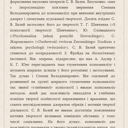
формування наукових інтересів С. В. Балея. Безумовно, саме
з інтроспекцією пов’язане звернення Степана
Володимировича до психоаналізу при вивченні внутрішніх
джерел і спонукань художньої творчості. Досить плідно С.
В. Балей застосовує його до творчості Т. Г. Шевченка («З
психольогії творчості Шевченка»), Ю. Словацького
(«Psychoanaliza jednej pomylki Slowackiego»), С.
Жеромського («Osobowość twórcza Źeromskiego: Studium z
zakresu psychologii twórczości»). С. В. Балей критично
ставиться до зосередженості З. Фройда на біологічному
інстинкті. Він, зокрема, підкреслює, що вже А. Адлер і
К. Г. Юнг переглядають таке тлумачення психоаналізу і
шукають ширших шляхів у його розумінні і застосуванні.
Так думає і Степан Володимирович. Він схильний до
розвиненої на ґрунті ширшого тлумачення психоаналізу
так званої «глибинної» психології і вважає психоаналіз
методом, який дає можливість знаходити в глибинах
психіки творчої особистості переживання і враження, що
стають неусвідомленим джерелом образів і мотивів творчої
діяльності. С. В. Балей не вважає достатнім поясненням
мотивів творчості впливами зовнішніх обставин, у тому
числі соціальних. На його думку, психоаналіз дає
можливість проникати у творчу індивідуальність митця, що