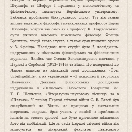
Штумпфа та Шефера і працював у психологічному та
фізіологічному інститутах Берлінського університету.
Займався проблемою бінаурального слуху. Тут він зазнав
впливу видатного філософа і музикознавця професора Карла
Штумпфа, котрий так само як і професор К. Твардовський,
були учнями відомого німецького філософа Франца
Брентано, лекції якого слухав, а також брав приватні уроки
у З. Фройда. Наслідком цих студій було 5 досліджень,
надрукованих у німецьких філософських та фізіологічних
журналах. Якийсь час Степан Володимирович навчався у
Парижі в Сорбонні (1912–1914) та Відні. По поверненні до
Львова написав на німецькій мові дослідження «Über
Urteilsgefühle», а на українській – «З психольогії творчости
Шевченка». Декілька філософських досліджень
надруковано в «Записках» Наукового Товариства ім.
Т. Г. Шевченка, «Літературно-науковому віснику» та в
«Шляхах». У період Першої світової війни С. В. Балей був
евакуйований до Відня, де працював у навчальних
осередках, зокрема, брав участь у комісії з приймання
іспитів на атестат зрілості, що було причиною звільнення
його від мобілізації. Ще за часів Першої світової війни він
записується на лікарський факультет Львівського