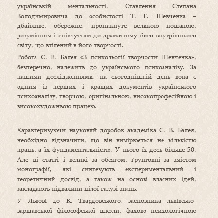
українській ментальності. Ставлення Степана
Володимировича до особистості Т. Г. Шевченка –
дбайливе, обережне, проникнуте великою пошаною,
розумінням і співчуттям до драматизму його внутрішнього
світу, що втілений в його творчості.
Робота С. В. Балея «З психольогії творчости Шевченка»,
безперечно, належить до українського психоаналізу. За
нашими дослідженнями, на сьогоднішній день вона є
одним із перших і кращих документів українського
психоаналізу, творчою, оригінальною, високопрофесійною і
високохудожньою працею.
Характеризуючи науковий доробок академіка С. В. Балея,
необхідно відзначити, що він вимірюється не кількістю
праць, а їх фундаментальністю. У нього їх десь більше 50.
Але ці статті і великі за обсягом, ґрунтовні за змістом
монографії, які синтезують експериментальний і
теоретичний досвід, а також на основі власних ідей,
закладають підвалини цілої галузі знань.
У Львові до К. Твардовського, засновника львівсько-
варшавської філософської школи, фахово психологічною