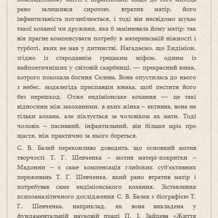
рано залишився сиротою, втратив матір, його
інфантильність поглиблюється, і тоді він несвідомо шукає
такої коханої чи дружини, яка б замінювала йому матір; так
він прагне компенсувати потребу в материнській ніжності і
турботі, яких не мав у дитинстві. Нагадаємо, що Ендіміон,
згідно із стародавнім грецьким міфом, одним із
найпоетичніших у світовій скарбниці, — прекрасний юнак,
котрого покохала богиня Селена. Вона опустилась до нього
з небес, заздалегідь приспавши юнака, щоб пестити його
без перешкод. Отже ендіміонське кохання — це такі
відносини між закоханими, в яких жінка – активна, вона не
тільки кохана, але піклується за чоловіком як мати. Тоді
чоловік – пасивний, інфантильний, він більше мріє про
щастя, ніж практично за нього бореться.
С. В. Балей переконливо доводить, що основний мотив
творчості Т. Г. Шевченка – мотив матері-покритки –
Мадонни – є саме компенсація глибоких суб’єктивних
переживань Т. Г. Шевченка, який рано втратив матір і
потребував саме ендіміонського кохання. Зіставлення
психоаналітичного дослідження С. В. Балея з біографією Т.
Г. Шевченка, наприклад, як вона викладена у
фундаментальній науковій праці П. І. Зайцева «Життя