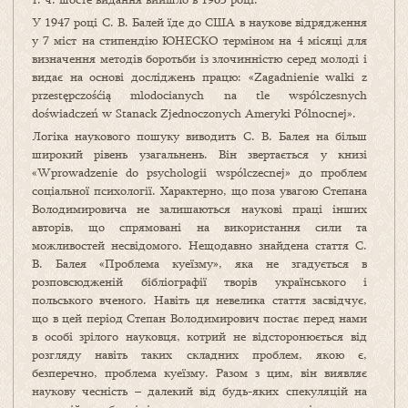
У 1947 році С. В. Балей їде до США в наукове відрядження
у 7 міст на стипендію ЮНЕСКО терміном на 4 місяці для
визначення методів боротьби із злочинністю серед молоді і
видає на основі досліджень працю: «Zagadnienie walki z
przestępczośćią mlodocianych na tle wspólczesnych
doświadczeń w Stanack Zjednoczonych Ameryki Pólnocnej».
Логіка наукового пошуку виводить С. В. Балея на більш
широкий рівень узагальнень. Він звертається у книзі
«Wprowadzenie do psychologii wspólczecnej» до проблем
соціальної психології. Характерно, що поза увагою Степана
Володимировича не залишаються наукові праці інших
авторів, що спрямовані на використання сили та
можливостей несвідомого. Нещодавно знайдена стаття С.
В. Балея «Проблема куеїзму», яка не згадується в
розповсюдженій бібліографії творів українського і
польського вченого. Навіть ця невелика стаття засвідчує,
що в цей період Степан Володимирович постає перед нами
в особі зрілого науковця, котрий не відсторонюється від
розгляду навіть таких складних проблем, якою є,
безперечно, проблема куеїзму. Разом з цим, він виявляє
наукову чесність – далекий від будь-яких спекуляцій на