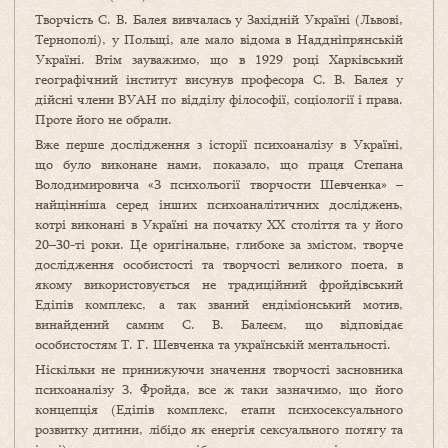
Творчість С. В. Балея вивчалась у Західній Україні (Львові,
Тернополі), у Польщі, але мало відома в Наддніпрянській
Україні. Втім зауважимо, що в 1929 році Харківський
географічний інститут висунув професора С. В. Балея у
дійсні члени ВУАН по відділу філософії, соціології і права.
Проте його не обрали.
Вже перше дослідження з історії психоаналізу в Україні,
що було виконане нами, показало, що праця Степана
Володимировича «З психольогії творчости Шевченка» –
найцінніша серед інших психоаналітичних досліджень,
котрі виконані в Україні на початку XX століття та у його
20–30-ті роки. Це оригінальне, глибоке за змістом, творче
дослідження особистості та творчості великого поета, в
якому використовується не традиційний фройдівський
Едіпів комплекс, а так званий ендіміонський мотив,
винайдений самим С. В. Балеєм, що відповідає
особистостям Т. Г. Шевченка та українській ментальності.
Ніскільки не принижуючи значення творчості засновника
психоаналізу З. Фройда, все ж таки зазначимо, що його
концепція (Едіпів комплекс, етапи психосексуального
розвитку дитини, лібідо як енергія сексуального потягу та