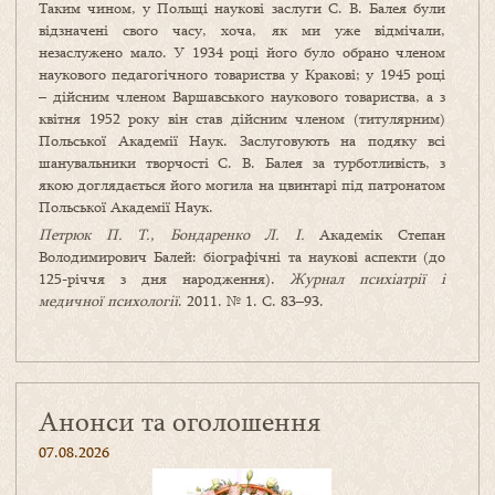
Таким чином, у Польщі наукові заслуги С. В. Балея були
відзначені свого часу, хоча, як ми уже відмічали,
незаслужено мало. У 1934 році його було обрано членом
наукового педагогічного товариства у Кракові; у 1945 році
– дійсним членом Варшавського наукового товариства, а з
квітня 1952 року він став дійсним членом (титулярним)
Польської Академії Наук. Заслуговують на подяку всі
шанувальники творчості С. В. Балея за турботливість, з
якою доглядається його могила на цвинтарі під патронатом
Польської Академії Наук.
Петрюк П. Т., Бондаренко Л. І.
Академік Степан
Володимирович Балей: біографічні та наукові аспекти (до
125-річчя з дня народження).
Журнал психіатрії і
медичної психології
. 2011. № 1. С. 83–93.
Анонси та оголошення
07.08.2026