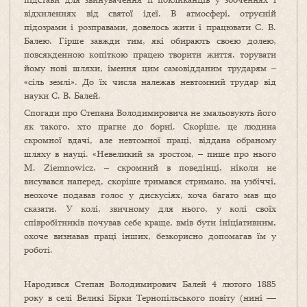
відхиленнях від святої ідеї. В атмосфері, отруєній
підозрами і розправами, довелось жити і працювати С. В.
Балею. Гірше завжди тим, які обирають своєю долею,
повсякденною копіткою працею творити життя, торувати
йому нові шляхи, імення цим самовідданим трударям –
«сіль землі». До їх числа належав невтомний трудар від
науки С. В. Балей.
Спогади про Степана Володимировича не змальовують його
як такого, хто прагне до борні. Скоріше, це людина
скромної вдачі, але невтомної праці, віддана обраному
шляху в науці. «Невеликий за зростом, – пише про нього
M. Ziemnowicz, – скромний в поведінці, ніколи не
висувався наперед, скоріше тримався стримано, на узбіччі,
неохоче подавав голос у дискусіях, хоча багато мав що
сказати. У колі, звичному для нього, у колі своїх
співробітників почував себе краще, вмів бути ініціативним,
охоче визнавав праці інших, безкорисно допомагав їм у
роботі.
Народився Степан Володимирович Балей 4 лютого 1885
року в селі Великі Бірки Тернопільського повіту (нині —