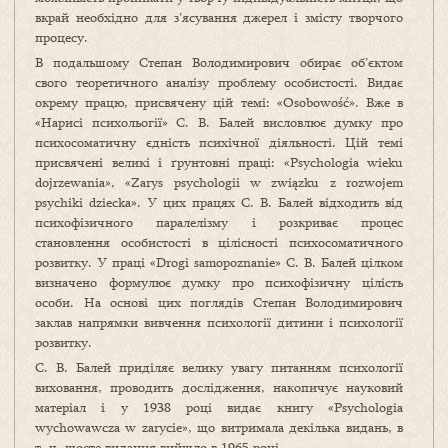
вкрай необхідно для з’ясування джерел і змісту творчого
процесу.
В подальшому Степан Володимирович обирає об’єктом
свого теоретичного аналізу проблему особистості. Видає
окрему працю, присвячену цій темі: «Osobowość». Вже в
«Нарисі психольогії» С. В. Балей висловлює думку про
психосоматичну єдність психічної діяльності. Цій темі
присвячені великі і ґрунтовні праці: «Psychologia wieku
dojrzewania», «Zarys psychologii w związku z rozwojem
psychiki dziecka». У цих працях С. В. Балей відходить від
психофізичного паралелізму і розкриває процес
становлення особистості в цілісності психосоматичного
розвитку. У праці «Drogi samopoznanie» С. В. Балей цілком
визначено формулює думку про психофізичну цілість
особи. На основі цих поглядів Степан Володимирович
заклав напрямки вивчення психології дитини і психології
розвитку.
С. В. Балей приділяє велику увагу питанням психології
виховання, проводить дослідження, накопичує науковий
матеріал і у 1938 році видає книгу «Psychologia
wychowawcza w zarycie», що витримала декілька видань, в
т. ч. шосте видання вийшло в 1965 році.