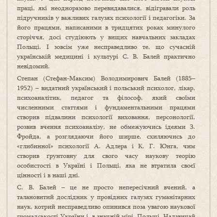
праці, які неодноразово перевидавалися, відігравали роль
підручників у важливих галузях психології і педагогіки. За
його працями, написаними в тридцятих роках минулого
сторіччя, досі студіюють у вищих навчальних закладах
Польщі. І зовсім уже несправедливо те, що сучасній
українській медицині і культурі С. В. Балей практично
невідомий.
Степан (Стефан-Максим) Володимирович Балей (1885–
1952) – видатний український і польський психолог, лікар,
психоаналітик, педагог та філософ, який своїми
численними статтями і фундаментальними працями
створив підвалини психології виховання, персонології,
розвив вчення психоаналізу, не обмежуючись ідеями З.
Фройда, а розглядаючи його ширше, схиляючись до
«глибинної» психології А. Адлера і К. Г. Юнга, чим
створив ґрунтовну для свого часу наукову теорію
особистості в Україні і Польщі, яка не втратила своєї
цінності і в наші дні.
С. В. Балей – це не просто непересічний вчений, а
талановитий дослідник у провідних галузях гуманітарних
наук, котрий несправедливо опинився поза увагою наукової
громадськості України і, в значній мірі, Польщі. Надзвичай