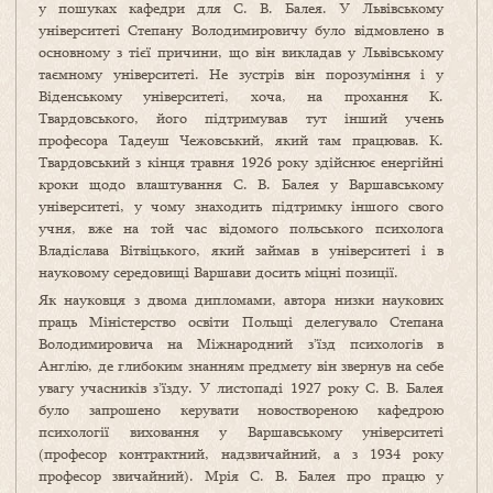
у пошуках кафедри для С. В. Балея. У Львівському
університеті Степану Володимировичу було відмовлено в
основному з тієї причини, що він викладав у Львівському
таємному університеті. Не зустрів він порозуміння і у
Віденському університеті, хоча, на прохання К.
Твардовського, його підтримував тут інший учень
професора Тадеуш Чежовський, який там працював. К.
Твардовський з кінця травня 1926 року здійснює енергійні
кроки щодо влаштування С. В. Балея у Варшавському
університеті, у чому знаходить підтримку іншого свого
учня, вже на той час відомого польського психолога
Владіслава Вітвіцького, який займав в університеті і в
науковому середовищі Варшави досить міцні позиції.
Як науковця з двома дипломами, автора низки наукових
праць Міністерство освіти Польщі делегувало Степана
Володимировича на Міжнародний з’їзд психологів в
Англію, де глибоким знанням предмету він звернув на себе
увагу учасників з’їзду. У листопаді 1927 року С. В. Балея
було запрошено керувати новоствореною кафедрою
психології виховання у Варшавському університеті
(професор контрактний, надзвичайний, а з 1934 року
професор звичайний). Мрія С. В. Балея про працю у