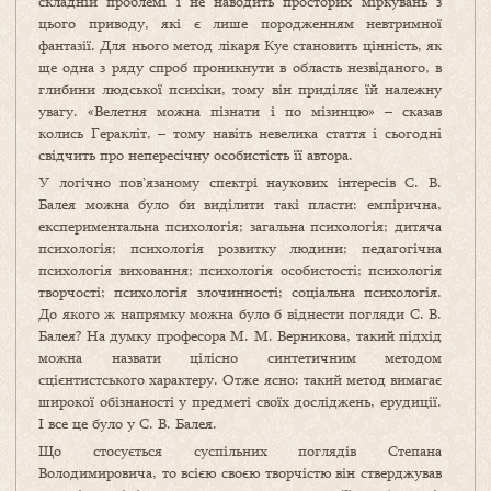
складній проблемі і не наводить просторих міркувань з
цього приводу, які є лише породженням невтримної
фантазії. Для нього метод лікаря Куе становить цінність, як
ще одна з ряду спроб проникнути в область незвіданого, в
глибини людської психіки, тому він приділяє їй належну
увагу. «Велетня можна пізнати і по мізинцю» – сказав
колись Геракліт, – тому навіть невелика стаття і сьогодні
свідчить про непересічну особистість її автора.
У логічно пов’язаному спектрі наукових інтересів С. В.
Балея можна було би виділити такі пласти: емпірична,
експериментальна психологія; загальна психологія; дитяча
психологія; психологія розвитку людини; педагогічна
психологія виховання; психологія особистості; психологія
творчості; психологія злочинності; соціальна психологія.
До якого ж напрямку можна було б віднести погляди С. В.
Балея? На думку професора М. М. Верникова, такий підхід
можна назвати цілісно синтетичним методом
сцієнтистського характеру. Отже ясно: такий метод вимагає
широкої обізнаності у предметі своїх досліджень, ерудиції.
І все це було у С. В. Балея.
Що стосується суспільних поглядів Степана
Володимировича, то всією своєю творчістю він стверджував