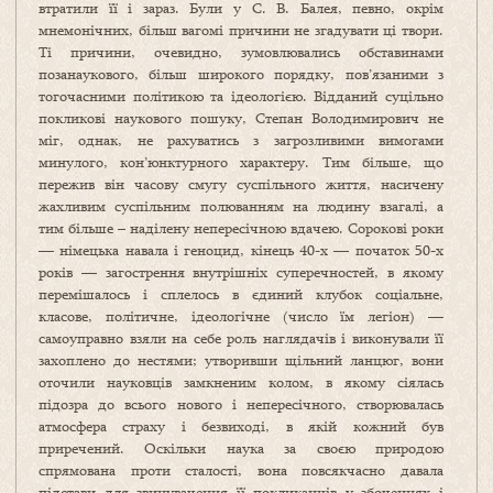
втратили її і зараз. Були у С. В. Балея, певно, окрім
мнемонічних, більш вагомі причини не згадувати ці твори.
Ті причини, очевидно, зумовлювались обставинами
позанаукового, більш широкого порядку, пов’язаними з
тогочасними політикою та ідеологією. Відданий суцільно
покликові наукового пошуку, Степан Володимирович не
міг, однак, не рахуватись з загрозливими вимогами
минулого, кон’юнктурного характеру. Тим більше, що
пережив він часову смугу суспільного життя, насичену
жахливим суспільним полюванням на людину взагалі, а
тим більше – наділену непересічною вдачею. Сорокові роки
— німецька навала і геноцид, кінець 40-х — початок 50-х
років — загострення внутрішніх суперечностей, в якому
перемішалось і сплелось в єдиний клубок соціальне,
класове, політичне, ідеологічне (число їм легіон) —
самоуправно взяли на себе роль наглядачів і виконували її
захоплено до нестями; утворивши щільний ланцюг, вони
оточили науковців замкненим колом, в якому сіялась
підозра до всього нового і непересічного, створювалась
атмосфера страху і безвиході, в якій кожний був
приречений. Оскільки наука за своєю природою
спрямована проти сталості, вона повсякчасно давала
підстави для звинувачення її покликанців у збоченнях і