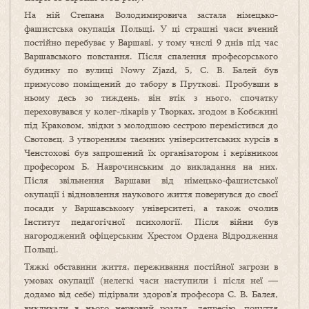
На ній Степана Володимировича застала німецько-
фашистська окупація Польщі. У ці страшні часи вчений
постійно перебуває у Варшаві, у тому числі 9 днів під час
Варшавського повстання. Після спалення професорського
будинку по вулиці Nowy Zjazd, 5, С. В. Балей був
примусово поміщений до табору в Пруткові. Пробувши в
ньому десь зо тиждень, він втік з нього, спочатку
переховувався у колег-лікарів у Творках, згодом в Кобєжині
під Краковом, звідки з молодшою сестрою перемістився до
Свотовєц. З утворенням таємних університетських курсів в
Ченстохові був запрошений їх організатором і керівником
професором Б. Наврочинським до викладання на них.
Після звільнення Варшави від німецько-фашистської
окупації і відновлення наукового життя повернувся до своєї
посади у Варшавському університеті, а також очолив
Інститут педагогічної психології. Після війни був
нагороджений офіцерським Хрестом Ордена Відродження
Польщі.
Тяжкі обставини життя, переживання постійної загрози в
умовах окупації (нелегкі часи наступили і після неї —
додамо від себе) підірвали здоров’я професора С. В. Балея,
викликали в нього нервовий розлад, депресію, почуття