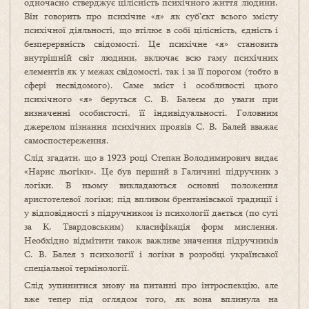
одночасно стверджує цілісність психічного життя людини.
Він говорить про психічне «я» як суб’єкт всього змісту
психічної діяльності, що втілює в собі цілісність, єдність і
безперервність свідомості. Це психічне «я» становить
внутрішній світ людини, включає всю гаму психічних
елементів як у межах свідомості, так і за її порогом (тобто в
сфері несвідомого). Саме зміст і особливості цього
психічного «я» беруться С. В. Балеєм до уваги при
визначенні особистості, її індивідуальності. Головним
джерелом пізнання психічних проявів С. В. Балей вважає
самоспостереження.
Слід згадати, що в 1923 році Степан Володимирович видає
«Нарис льогіки». Це був перший в Галичині підручник з
логіки. В ньому викладаються основні положення
аристотелевої логіки; під впливом брентанівської традиції і
у відповідності з підручником із психології дається (по суті
за К. Твардовським) класифікація форм мислення.
Необхідно відмітити також важливе значення підручників
С. В. Балея з психології і логіки в розробці української
спеціальної термінології.
Слід зупинитися знову на питанні про інтроспекцію, але
вже тепер під оглядом того, як вона вплинула на