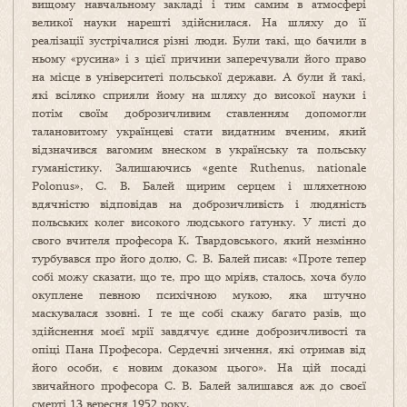
вищому навчальному закладі і тим самим в атмосфері
великої науки нарешті здійснилася. На шляху до її
реалізації зустрічалися різні люди. Були такі, що бачили в
ньому «русина» і з цієї причини заперечували його право
на місце в університеті польської держави. А були й такі,
які всіляко сприяли йому на шляху до високої науки і
потім своїм доброзичливим ставленням допомогли
талановитому українцеві стати видатним вченим, який
відзначився вагомим внеском в українську та польську
гуманістику. Залишаючись «gente Ruthenus, nationale
Polonus», С. В. Балей щирим серцем і шляхетною
вдячністю відповідав на доброзичливість і людяність
польських колег високого людського ґатунку. У листі до
свого вчителя професора К. Твардовського, який незмінно
турбувався про його долю, С. В. Балей писав: «Проте тепер
собі можу сказати, що те, про що мріяв, сталось, хоча було
окуплене певною психічною мукою, яка штучно
маскувалася ззовні. І те ще собі скажу багато разів, що
здійснення моєї мрії завдячує єдине доброзичливості та
опіці Пана Професора. Сердечні зичення, які отримав від
його особи, є новим доказом цього». На цій посаді
звичайного професора С. В. Балей залишався аж до своєї
смерті 13 вересня 1952 року.