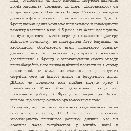
інші), застосована як засіб вивчення творчості видатних
діячів мистецтва (Леонардо да Вінчі, Достоєвського) чи
історичних діячів (Наполеона, Гітлера, Сталіна), приводить
до досить фантастичних висновків та вульгаризмів. Адже З.
Фройд вважав Едіпів комплекс всезагальною закономірністю
розвитку хлопчиків віком 4–5 років, але безліч досліджень,
що були проведені з метою перевірки загального характеру
Едіпового комплексу, не підтвердили його існування як
необхідного, обов’язкового етапу психічного розвитку
дитини. Тому, хоч великим культурним і науковим
досягненням З. Фройда є започаткування самого методу
психобіографій, його психоаналітичні портрети не в усьому
переконливі, не завжди допомагають краще зрозуміти
творчість того чи іншого митця чи історичного діяча.
Дійсно, чи допоможе нам глибше відчути красу і
привабливість Мони Лізи «Джоконди», якщо ми,
прочитавши роботу З. Фройда «Леонардо да Вінчі»,
взнаємо, що митець буцімто був гомосексуалістом?
На відміну від Едіпового комплексу ендіміонський мотив
(комплекс), на погляд С. В. Балея, не є загальною
закономірністю психічного розвитку дитини. Але він
особливо часто зустрічається у митців, котрі в
повсякденному житті є інфантильні, якщо до того митець