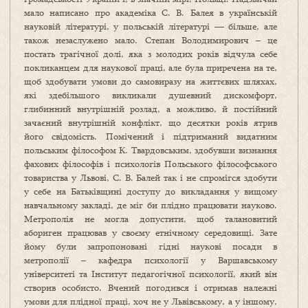
мало написано про академіка С. В. Балея в українській
науковій літературі, у польській літературі — більше, але
також незаслужено мало. Степан Володимирович – це
постать трагічної долі, яка з молодих років відчула себе
покликанцем для наукової праці, але була приречена на те,
щоб здобувати умови до самовиразу на життєвих шляхах,
які здебільшого викликали душевний дискомфорт,
глибинний внутрішній розлад, а можливо, й постійний
зачаєний внутрішній конфлікт, що десятки років ятрив
його свідомість. Помічений і підтриманий видатним
польським філософом К. Твардовським, здобувши визнання
фахових філософів і психологів Польського філософського
товариства у Львові, С. В. Балей так і не спромігся здобути
у себе на Батьківщині доступу до викладання у вищому
навчальному закладі, де міг би плідно працювати науково.
Метрополія не могла допустити, щоб талановитий
абориген працював у своєму етнічному середовищі. Зате
йому були запропоновані гідні наукові посади в
метрополії – кафедра психології у Варшавському
університеті та Інститут педагогічної психології, який він
створив особисто. Вчений погодився і отримав належні
умови для плідної праці, хоч не у Львівському, а у іншому,