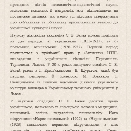
провідних діячів психологічно-педагогічної науки,
засновник важливих її напрямків. Але, відповідаючи на
поставлене питання, ми маємо усі підстави стверджувати
про суб’єктивну та об’єктивну приналежність вченого до
української культури і науки.
Наукову діяльність академіка С. В. Балея можна поділити
на два періоди: а) український (1911–1927), та б)
польський, варшавський (1928–1952). Перший період
починається з публікації праць у «Записках» НТШ,
викладання в українських гімназіях Перемишля,
Тернополя, Львова. У 20-х роках минулого століття С. В.
Балей разом з І. Крип’якевичем, В. Щуратом, який був
першим ректором, Ф. Колессою, М. Возняком, І.
Свінцицьким та іншими відомими діячами української
культури викладав в Українському таємному університеті у
Львові.
У науковій спадщині С. В. Балея десятки праць
українською, польською та німецькою мовами з медицини,
психології, логіки, педагогіки, психоаналізу. Його
підручники «Нарис психольогії» (1922) та «Нарис льогіки»
(1923) вважаються першими підручниками з цих
дисциплін, що видані українською мовою. Серед