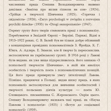
численних праць Степана Володимировича назвемо
декілька: «Замітка про вплив гіпнози на сон» (1924),
«Трійця в творчості Шевченка (1925), «Горячка і
свідомість» (1926), «Zarys psychologii w związku z rozwojem
psychiki dziecka» (1935) та «Drogi samopoznanie» (1947).
Окрему групу його творів становлять праці з психоаналізу.
Перебуваючи в Західній Європі – Берліні, Парижі, Відні в
1913–1922 роках, С. В. Балей був не тільки добре обізнаний
з концепціями провідних психоаналітиків З. Фройда, К. Г.
Юнга, А. Адлера, Е. Зимеля, але й творчо їх переосмислив,
застосовуючи на українському ґрунті. В 1916 році у Львові
була видана, як уже вище підкреслювалось, його книжка «З
психольогії творчости Шевченка», в якій він аналізує
особистість і творчість поета з психоаналітичних позицій.
Ця його праця привернула увагу інтелігенції Львова.
Пізніше, працюючи в Польщі, видав низку праць, в яких
психоаналіз застосовується для вивчення особистостей і
творчості польських діячів культури — поета Ю.
Словацького, письменника С. Жеромського. Окрім цього,
Степану Володимировичу належать такі праці, як «Наука
Павлова і психологія» (1925) і «Вступ до соціальної
психології» (1959).