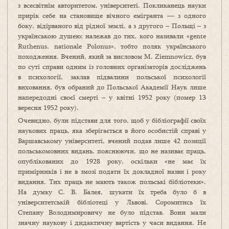
з всесвітнім авторитетом, університеті. Покликанець науки
прирік себе на становище вічного емігранта — з одного
боку, відірваного від рідної землі, а з другого – Польщі – з
українською душею; належав до тих, кого називали «gente
Ruthenus, nationale Polonus», тобто поляк українського
походження. Вчений, який за висловом M. Ziemnowicz, був
по суті справи одним із головних організаторів досліджень
в психології, заклав підвалини польської психології
виховання, був обраний до Польської Академії Наук лише
напередодні своєї смерті – у квітні 1952 року (помер 13
вересня 1952 року).
Очевидно, були підстави для того, щоб у бібліографії своїх
наукових праць, яка зберігається в його особистій справі у
Варшавському університеті, вчений подав лише 42 позиції
польськомовних видань, пояснюючи, що не називає праць,
опублікованих до 1928 року, оскільки «не має їх
примірників і не в змозі подати їх докладної назви і року
видання. Тих праць не мають також польські бібліотеки».
На думку С. В. Балея, шукати їх треба було б в
університетській бібліотеці у Львові. Соромитись їх
Степану Володимировичу не було підстав. Вони мали
значну наукову і дидактичну вартість у часи видання. Не