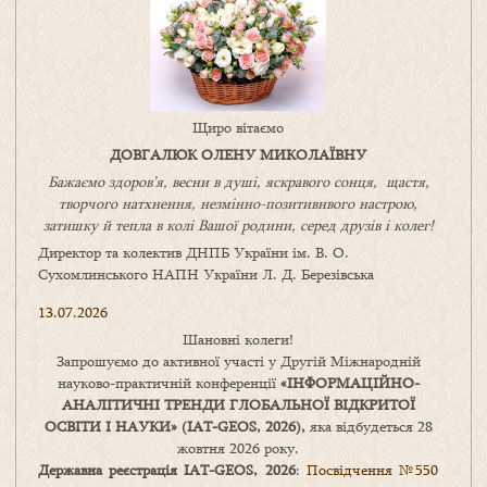
Щиро вітаємо
ДОВГАЛЮК ОЛЕНУ МИКОЛАЇВНУ
Бажаємо здоров’я, весни в душі, яскравого сонця, щастя,
творчого натхнення, незмінно-позитивнвого настрою,
затишку
й
тепла в колі
В
ашої
родини
,
серед друзів і колег!
Директор та колектив ДНПБ України ім. В. О.
Сухомлинського НАПН України Л. Д. Березівська
13.07.2026
Шановні колеги!
Запрошуємо до активної участі у Другій Міжнародній
науково-практичній конференції
«
ІНФОРМАЦІЙНО-
АНАЛІТИЧНІ ТРЕНДИ
ГЛОБАЛЬНОЇ ВІДКРИТОЇ
ОСВІТИ І НАУКИ
» (IAT-GEOS, 2026),
яка відбудеться 28
жовтня 2026 року.
Державна реєстрація IAT-GEOS, 2026
:
Посвідчення №550