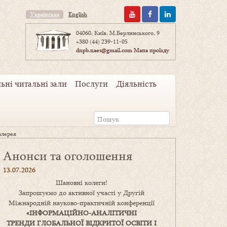
Українська
English
04060, Київ, М.Берлинського, 9
+380 (44) 239-11-05
dnpb.naes@gmail.com
Мапа проїзду
ьні читальні зали
Послуги
Діяльність
алерея
Анонси та оголошення
13.07.2026
Шановні колеги!
Запрошуємо до активної участі у Другій
Міжнародній науково-практичній конференції
«
ІНФОРМАЦІЙНО-АНАЛІТИЧНІ
ТРЕНДИ
ГЛОБАЛЬНОЇ ВІДКРИТОЇ ОСВІТИ І