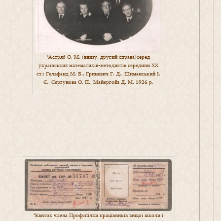
*Астряб О. М. (внизу, другий справа)серед
українських математиків-методистів середини XX
ст.: Гельфанд М. Б., Гриневич Г. Д., Шиманський І.
Є., Сєргунова О. П., Майєргойз Д. М. 1926 р.
*Квиток члена Профспілки працівників вищої школи і