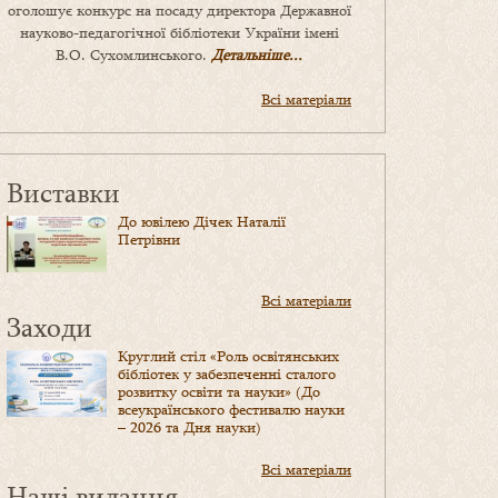
оголошує конкурс на посаду директора Державної
науково-педагогічної бібліотеки України імені
В.О. Сухомлинського.
Детальніше...
Всі матеріали
Виставки
До ювілею Дічек Наталії
Петрівни
Всі матеріали
Заходи
Круглий стіл «Роль освітянських
бібліотек у забезпеченні сталого
розвитку освіти та науки» (До
всеукраїнського фестивалю науки
– 2026 та Дня науки)
Всі матеріали
Наші видання