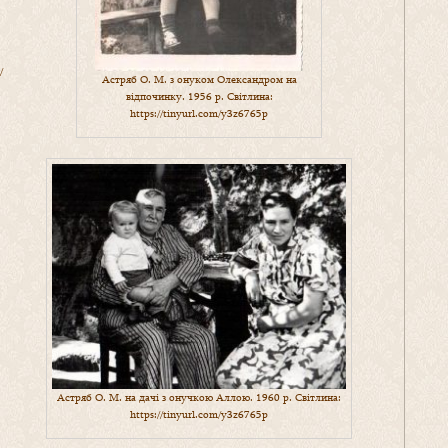
/
Астряб О. М. з онуком Олександром на
відпочинку. 1956 р. Світлина:
https://tinyurl.com/y3z6765p
Астряб О. М. на дачі з онучкою Аллою. 1960 р. Світлина:
https://tinyurl.com/y3z6765p