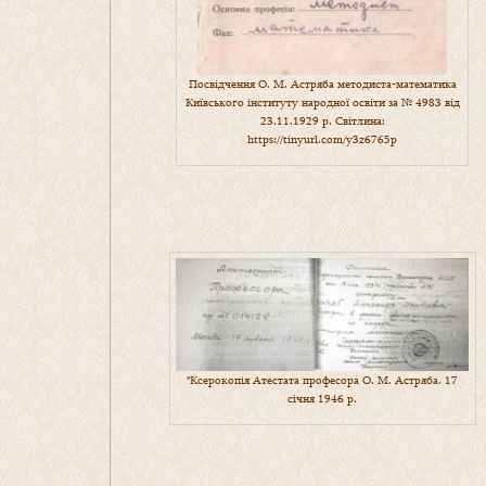
Посвідчення О. М. Астряба методиста-математика
Київського інституту народної освіти за № 4983 від
23.11.1929 р. Світлина:
https://tinyurl.com/y3z6765p
*Ксерокопія Атестата професора О. М. Астряба. 17
січня 1946 р.