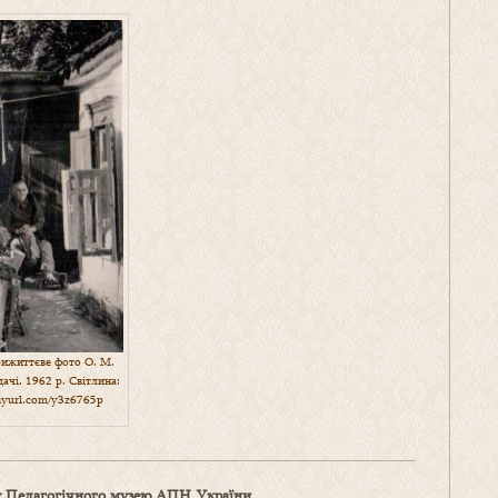
ижиттєве фото О. М.
ачі. 1962 р. Світлина:
inyurl.com/y3z6765p
іву Педагогічного музею АПН України