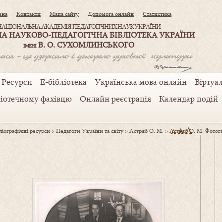
вна
Контакти
Мапа сайту
Допомога онлайн
Статистика
НАЦІОНАЛЬНА АКАДЕМІЯ ПЕДАГОГІЧНИХ НАУК УКРАЇНИ
А НАУКОВО-ПЕДАГОГІЧНА БІБЛІОТЕКА УКРАЇНИ
В. О. СУХОМЛИНСЬКОГО
ІМЕНІ
Ресурси
Е-бібліотека
Українська мова онлайн
Віртуал
ліотечному фахівцю
Онлайн реєстрація
Календар подій
A
A
іографічні ресурси
>
Педагоги України та світу
>
Астряб О. М.
>
Астряб О. М. Фотог
A