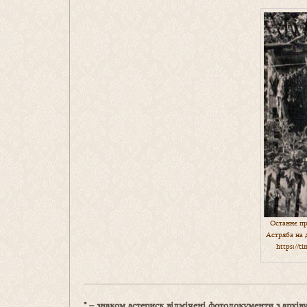
Останнє пр
Астряба на д
https://t
* – знаком астериск відмічені фотодокументи з арх