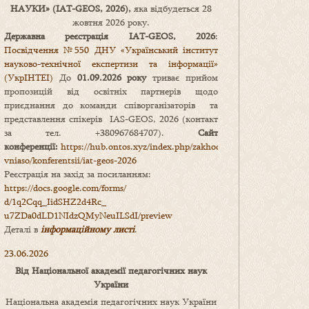
НАУКИ
» (IAT-GEOS, 2026),
яка відбудеться 28
жовтня 2026 року.
Державна реєстрація IAT-GEOS, 2026
:
Посвідчення №550 ДНУ «Український інститут
науково-технічної експертизи та інформації»
(УкрІНТЕІ)
До
01.09.2026 року
триває прийом
пропозицій від освітніх партнерів щодо
приєднання до команди співорганізаторів та
представлення спікерів IAS-GEOS, 2026 (контакт
за тел. +380967684707).
Сайт
конференції:
https://hub.ontos.xyz/index.php/zakhody-
vniaso/konferentsii/iat-geos-2026
Реєстрація на захід за посиланням:
https://docs.google.com/forms/
d/1q2Cqq_IidSHZ2d4Rc_
u7ZDa0dLD1NIdzQMyNeuILSdI/
preview
Деталі в
інформаційному листі
.
23.06.2026
Від Національної академії педагогічних наук
України
Національна академія педагогічних наук України