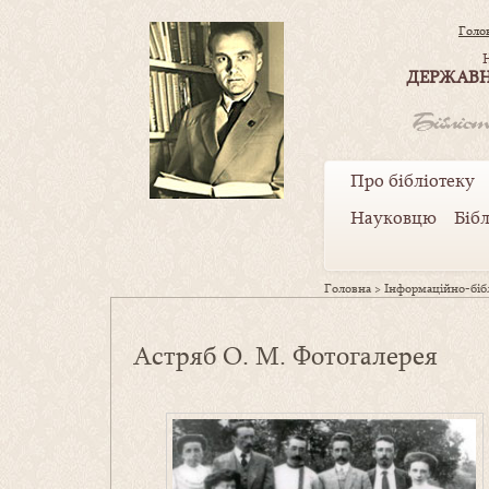
Голо
ДЕРЖАВН
Про бібліотеку
Науковцю
Біб
Головна
>
Інформаційно-бібл
Астряб О. М. Фотогалерея