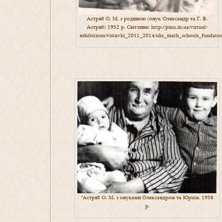
Астряб О. М. з родиною (онук Олександр та Г. В.
Астряб) 1952 р. Світлина:
http://pmu.in.ua/virtual-
exhibitions/vistavki_2011_2014/ukr_math_schools_fundator
*Астряб О. М. з онуками Олександром та Юрієм. 1958
р.