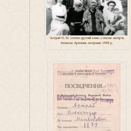
*Астряб О. М. (стоїть другий зліва) з сім’єю: матір’ю,
батьком, братами, сестрами, 1908 р.