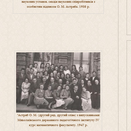
наукових установ, секція наукових співробітників з
особистим підписом О. М. Астряба. 1938 р.
*Астряб О. М. (другий ряд, другий зліва) з випускниками
Миколаївського державного педагогічного інституту IV
курс математичного факультету. 1947 р.