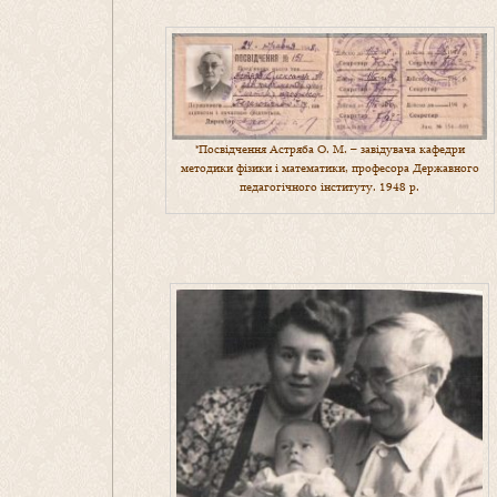
*Посвідчення Астряба О. М. – завідувача кафедри
методики фізики і математики, професора Державного
педагогічного інституту. 1948 р.