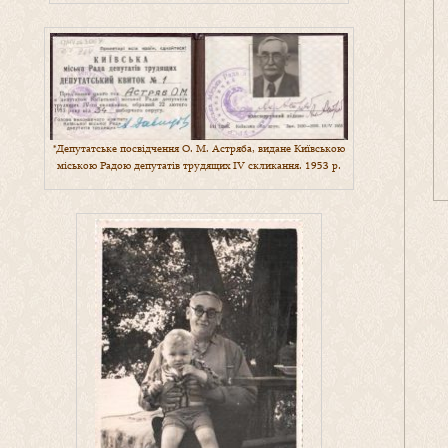
*Депутатське посвідчення О. М. Астряба, видане Київською
міською Радою депутатів трудящих IV скликання. 1953 р.