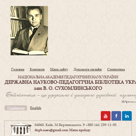
Головна
Контакти
Мапа сайту
Допомога онлайн
Статистика
НАЦІОНАЛЬНА АКАДЕМІЯ ПЕДАГОГІЧНИХ НАУК УКРАЇНИ
ДЕРЖАВНА НАУКОВО-ПЕДАГОГІЧНА БІБЛІОТЕКА УКР
В. О. СУХОМЛИНСЬКОГО
ІМЕНІ
Українська
English
04060, Київ, М.Берлинського, 9
+380 (44) 239-11-05
dnpb.naes@gmail.com
Мапа проїзду