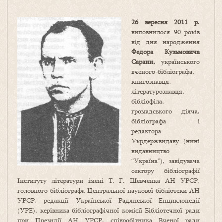
26 вересня 2011 р.
виповнилося 90 років
від дня народження
Федора Кузьмовича
Сарани,
українського
вченого-бібліографа,
книгознавця,
літературознавця,
бібліофіла,
громадського діяча,
бібліографа і
редактора
Укрдержвидаву (нині
видавництво
“Україна”), завідувача
сектору бібліографії
Інституту літератури імені Т. Г. Шевченка АН УРСР,
головного бібліографа Центральної наукової бібліотеки АН
УРСР, редакції Української Радянської Енциклопедії
(УРЕ), керівника бібліографічної комісії Бібліотечної ради
при Президії АН УРСР, співробітника Вченої ради