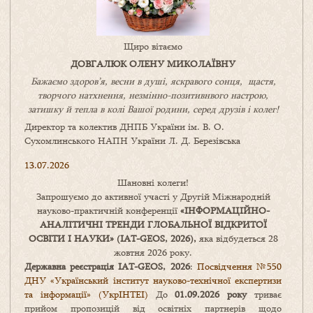
Щиро вітаємо
ДОВГАЛЮК ОЛЕНУ МИКОЛАЇВНУ
Бажаємо здоров’я, весни в душі, яскравого сонця, щастя,
творчого натхнення, незмінно-позитивнвого настрою,
затишку
й
тепла в колі
В
ашої
родини
,
серед друзів і колег!
Директор та колектив ДНПБ України ім. В. О.
Сухомлинського НАПН України Л. Д. Березівська
13.07.2026
Шановні колеги!
Запрошуємо до активної участі у Другій Міжнародній
науково-практичній конференції
«
ІНФОРМАЦІЙНО-
АНАЛІТИЧНІ ТРЕНДИ
ГЛОБАЛЬНОЇ ВІДКРИТОЇ
ОСВІТИ І НАУКИ
» (IAT-GEOS, 2026),
яка відбудеться 28
жовтня 2026 року.
Державна реєстрація IAT-GEOS, 2026
:
Посвідчення №550
ДНУ «Український інститут науково-технічної експертизи
та інформації» (УкрІНТЕІ)
До
01.09.2026 року
триває
прийом пропозицій від освітніх партнерів щодо