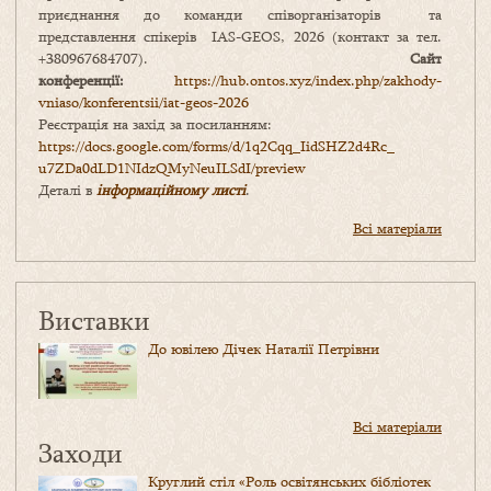
приєднання до команди співорганізаторів та
представлення спікерів IAS-GEOS, 2026 (контакт за тел.
+380967684707).
Сайт
конференції:
https://hub.ontos.xyz/index.php/zakhody-
vniaso/konferentsii/iat-geos-2026
Реєстрація на захід за посиланням:
https://docs.google.com/forms/
d/1q2Cqq_IidSHZ2d4Rc_
u7ZDa0dLD1NIdzQMyNeuILSdI/
preview
Деталі в
інформаційному листі
.
Всі матеріали
Виставки
До ювілею Дічек Наталії Петрівни
Всі матеріали
Заходи
Круглий стіл «Роль освітянських бібліотек