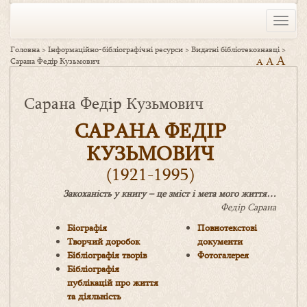
Toggle
naviga
Головна
>
Інформаційно-бібліографічні ресурси
>
Видатні бібліотекознавці
>
A
A
Сарана Федір Кузьмович
A
Сарана Федір Кузьмович
САРАНА ФЕДІР
КУЗЬМОВИЧ
(1921-1995)
Закоханість у книгу – це зміст і мета мого життя…
Федір Сарана
Біографія
Повнотекстові
Творчий доробок
документи
Бібліографія творів
Фотогалерея
Бібліографія
публікацій про життя
та діяльність