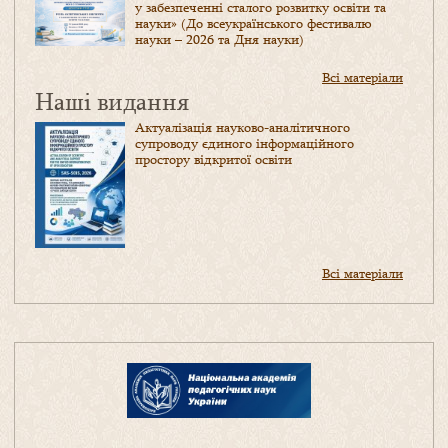
у забезпеченні сталого розвитку освіти та
науки» (До всеукраїнського фестивалю
науки – 2026 та Дня науки)
Всі матеріали
Наші видання
Актуалізація науково-аналітичного
супроводу єдиного інформаційного
простору відкритої освіти
Всі матеріали