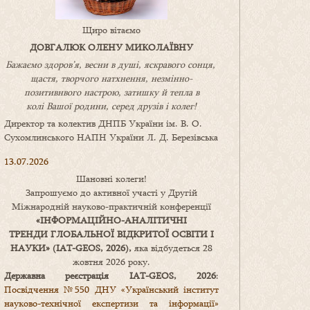
Щиро вітаємо
ДОВГАЛЮК ОЛЕНУ МИКОЛАЇВНУ
Бажаємо здоров’я, весни в душі, яскравого сонця,
щастя, творчого натхнення, незмінно-
позитивнвого настрою, затишку
й
тепла в
колі
В
ашої
родини
,
серед друзів і колег!
Директор та колектив ДНПБ України ім. В. О.
Сухомлинського НАПН України Л. Д. Березівська
13.07.2026
Шановні колеги!
Запрошуємо до активної участі у Другій
Міжнародній науково-практичній конференції
«
ІНФОРМАЦІЙНО-АНАЛІТИЧНІ
ТРЕНДИ
ГЛОБАЛЬНОЇ ВІДКРИТОЇ ОСВІТИ І
НАУКИ
» (IAT-GEOS, 2026),
яка відбудеться 28
жовтня 2026 року.
Державна реєстрація IAT-GEOS, 2026
:
Посвідчення №550 ДНУ «Український інститут
науково-технічної експертизи та інформації»