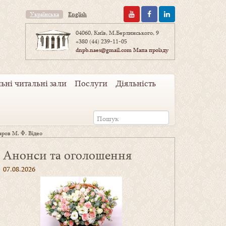
Українська
English
04060, Київ, М.Берлинського, 9
+380 (44) 239-11-05
dnpb.naes@gmail.com
Мапа проїзду
ьні читальні зали
Послуги
Діяльність
ров М. Ф. Відео
Анонси та оголошення
07.08.2026