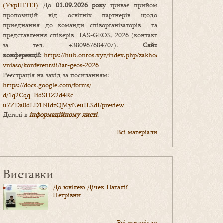
(УкрІНТЕІ)
До
01.09.2026 року
триває прийом
пропозицій від освітніх партнерів щодо
приєднання до команди співорганізаторів та
представлення спікерів IAS-GEOS, 2026 (контакт
за тел. +380967684707).
Сайт
конференції:
https://hub.ontos.xyz/index.php/zakhody-
vniaso/konferentsii/iat-geos-2026
Реєстрація на захід за посиланням:
https://docs.google.com/forms/
d/1q2Cqq_IidSHZ2d4Rc_
u7ZDa0dLD1NIdzQMyNeuILSdI/
preview
Деталі в
інформаційному листі
.
Всі матеріали
Виставки
До ювілею Дічек Наталії
Петрівни
Всі матеріали