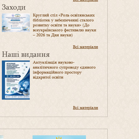
Заходи
Круглий стіл «Роль освітянських
бібліотек у забезпеченні сталого
розвитку освіти та науки» (До
всеукраїнського фестивалю науки
– 2026 та Дня науки)
Всі матеріали
Наші видання
Актуалізація науково-
аналітичного супроводу єдиного
інформаційного простору
відкритої освіти
Всі матеріали