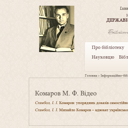
Голо
ДЕРЖАВН
Про бібліотеку
Науковцю
Біб
Головна
>
Інформаційно-бібл
Комаров М. Ф. Відео
Стамбол, І. І.
Комаров: упорядник доказів самостійно
Стамбол, І. І.
Михайло Комаров – адвокат української