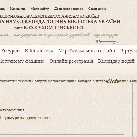
вна
Контакти
Мапа сайту
Допомога онлайн
Статистика
НАЦІОНАЛЬНА АКАДЕМІЯ ПЕДАГОГІЧНИХ НАУК УКРАЇНИ
А НАУКОВО-ПЕДАГОГІЧНА БІБЛІОТЕКА УКРАЇНИ
В. О. СУХОМЛИНСЬКОГО
ІМЕНІ
Ресурси
Е-бібліотека
Українська мова онлайн
Віртуал
ліотечному фахівцю
Онлайн реєстрація
Календар подій
A
A
іографічні ресурси
>
Видатні бібліотекознавці
>
Комаров Михайло Федорович
A
>
Кома
сті українців.
 культури та ідентичності
.