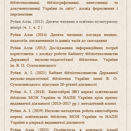
бібліотекознавці, бібліографознавці, книгознавці та
документознавці України та світу”: досвід формування і
перспективи
Рубан Алла. (2012) Дитяче читання в освітньо-культурному
вимірі (
ч. 1
,
ч. 2
)
Рубан Алла (2014) Дитяче читання: погляди вчених,
педагогів, письменників із давніх часів до сьогодення
Рубан Алла (2012) Дослідження інформаційних потреб
користувачів: з досвіду роботи Кабінету бібліотекознавства
Державної науково-педагогічної бібліотеки України
ім. В. О. Сухомлинського
Рубан, А. І. (2021) Кабінет бібліотекознавства Державної
науково-педагогічної бібліотеки України імені В. О.
Сухомлинського: підсумки 20–річної діяльності
Рубан, А. І. (2018) Книгозбірні ЗВО мережі освітянських
бібліотек МОН України та НАПН України крізь призму
видавничої діяльності (2013–2017 рр.): методичний аспект
Рубан, А. І. (2019) Науково-методична робота книгозбірень
мережі освітянських бібліотек МОН України та НАПН
України в дзеркалі видавничої діяльності
Рубан Алла (2015) Особистість в контексті історії