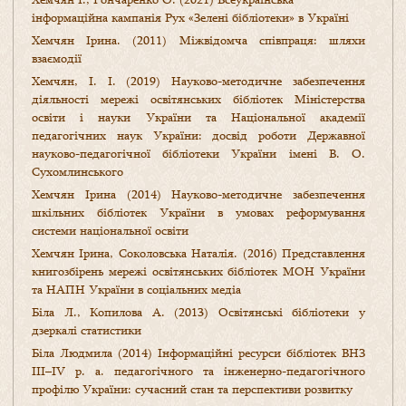
інформаційна кампанія Рух «Зелені бібліотеки» в Україні
Хемчян Ірина. (2011) Міжвідомча співпраця: шляхи
взаємодії
Хемчян, І. І. (2019) Науково-методичне забезпечення
діяльності мережі освітянських бібліотек Міністерства
освіти і науки України та Національної академії
педагогічних наук України: досвід роботи Державної
науково-педагогічної бібліотеки України імені В. О.
Сухомлинського
Хемчян Ірина (2014) Науково-методичне забезпечення
шкільних бібліотек України в умовах реформування
системи національної освіти
Хемчян Ірина, Соколовська Наталія. (2016) Представлення
книгозбірень мережі освітянських бібліотек МОН України
та НАПН України в соціальних медіа
Біла Л., Копилова А. (2013) Освітянські бібліотеки у
дзеркалі статистики
Біла Людмила (2014) Інформаційні ресурси бібліотек ВНЗ
ІІІ–ІV р. а. педагогічного та інженерно-педагогічного
профілю України: сучасний стан та перспективи розвитку