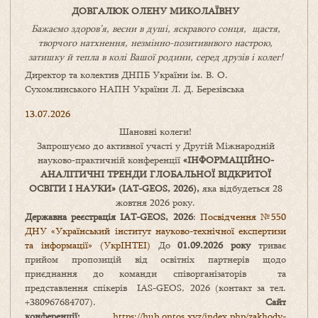
ДОВГАЛЮК ОЛЕНУ МИКОЛАЇВНУ
Бажаємо здоров’я, весни в душі, яскравого сонця, щастя,
творчого натхнення, незмінно-позитивнвого настрою,
затишку
й
тепла в колі
В
ашої
родини
,
серед друзів і колег!
Директор та колектив ДНПБ України ім. В. О.
Сухомлинського НАПН України Л. Д. Березівська
13.07.2026
Шановні колеги!
Запрошуємо до активної участі у Другій Міжнародній
науково-практичній конференції
«
ІНФОРМАЦІЙНО-
АНАЛІТИЧНІ ТРЕНДИ
ГЛОБАЛЬНОЇ ВІДКРИТОЇ
ОСВІТИ І НАУКИ
» (IAT-GEOS, 2026),
яка відбудеться 28
жовтня 2026 року.
Державна реєстрація IAT-GEOS, 2026
:
Посвідчення №550
ДНУ «Український інститут науково-технічної експертизи
та інформації» (УкрІНТЕІ)
До
01.09.2026 року
триває
прийом пропозицій від освітніх партнерів щодо
приєднання до команди співорганізаторів та
представлення спікерів IAS-GEOS, 2026 (контакт за тел.
+380967684707).
Сайт
конференції:
https://hub.ontos.xyz/index.php/zakhody-