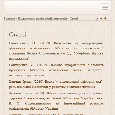
Toggle
naviga
A
A
Головна
>
На допомогу професійній самоосвіті
>
Статті
A
Статті
Гончаренко, О. (2019) Видавнича та інформаційна
діяльність освітянських бібліотек із популяризації
спадщини Василя Сухомлинського (До 100–річчя від дня
народження)
Гончаренко, О. (2019) Науково-інформаційна діяльність
провідних бібліотек освітянської галузі: тенденції,
напрями, перспективи
Хемчян Ірина. (2010) Вести “у дивовижний квітучий сад”:
роль шкільної бібліотеки у розвитку дитячого читання
Хемчян Ірина (2014) Вплив науково-методичної роботи
Державної науково-педагогічної бібліотеки України імені
В. О. Сухомлинського на інноваційний розвиток
освітянських бібліотек України
Хемчян І., Гончаренко О. (2021) Всеукраїнська