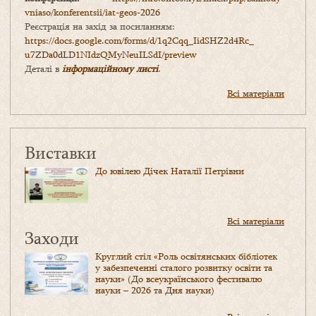
vniaso/konferentsii/iat-geos-2026
Реєстрація на захід за посиланням:
https://docs.google.com/forms/
d/1q2Cqq_IidSHZ2d4Rc_
u7ZDa0dLD1NIdzQMyNeuILSdI/
preview
Деталі в
інформаційному листі
.
Всі матеріали
Виставки
До ювілею Дічек Наталії Петрівни
Всі матеріали
Заходи
Круглий стіл «Роль освітянських бібліотек
у забезпеченні сталого розвитку освіти та
науки» (До всеукраїнського фестивалю
науки – 2026 та Дня науки)