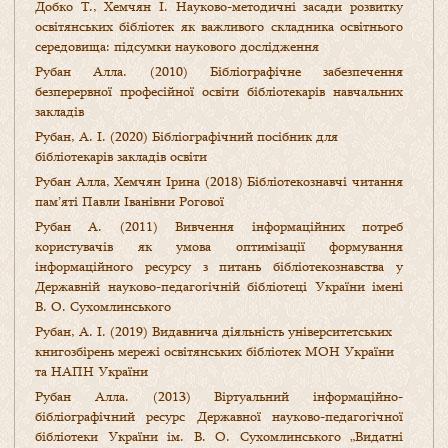
Добко Т., Хемчян І. Науково-методичні засади розвитку
освітянських бібліотек як важливого складника освітнього
середовища: підсумки наукового дослідження
Рубан Алла. (2010) Бібліографічне забезпечення
безперервної професійної освіти бібліотекарів навчальних
закладів
Рубан, А. І. (2020) Бібліографічний посібник для
бібліотекарів закладів освіти
Рубан Алла, Хемчян Ірина (2018) Бібліотекознавчі читання
пам’яті Павли Іванівни Рогової
Рубан А. (2011) Вивчення інформаційних потреб
користувачів як умова оптимізації формування
інформаційного ресурсу з питань бібліотекознавства у
Державній науково-педагогічній бібліотеці України імені
В. О. Сухомлинського
Рубан, А. І. (2019) Видавнича діяльність університетських
книгозбірень мережі освітянських бібліотек МОН України
та НАПН України
Рубан Алла. (2013) Віртуальний інформаційно-
бібліографічний ресурс Державної науково-педагогічної
бібліотеки України ім. В. О. Сухомлинського „Видатні