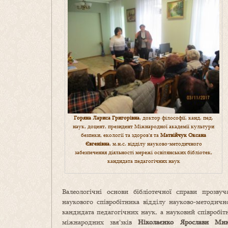
Горяна Лариса Григорівна
, доктор філософії, канд. пед.
наук, доцент, президент Міжнародної академії культури
безпеки, екології та здоров’я та
Матвійчук Оксана
Євгенівна
, м.н.с. відділу науково-методичного
забезпечення діяльності мережі освітянських бібліотек,
кандидата педагогічних наук
Валеологічні основи бібліотечної справи прозвуч
наукового співробітника відділу науково-методично
кандидата педагогічних наук, а науковий співробіт
міжнародних звя’зків
Ніколаєнко Ярослави Мик