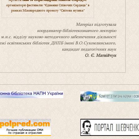
організатори фестивалю “Єднання Співочих Сердець” в
рамках Міжнародного проекту “Світова музика”
Матеріал підготувала
координатор бібліотекознавчого лекторію
м.н.с.
відділу науково-методичного забезпечення діяльності
ежі освітянських бібліотек
ДНПБ імені В.О.Сухомлинського,
кандидат педагогічних наук
О. Є. Матвійчук