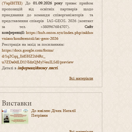
(УкрІНТЕІ)
До
01.09.2026 року
триває прийом
пропозицій від освітніх партнерів щодо
приєднання до команди співорганізаторів та
представлення спікерів IAS-GEOS, 2026 (контакт
за тел. +380967684707).
Сайт
конференції:
https://hub.ontos.xyz/index.php/zakhody-
vniaso/konferentsii/iat-geos-2026
Реєстрація на захід за посиланням:
https://docs.google.com/forms/
d/1q2Cqq_IidSHZ2d4Rc_
u7ZDa0dLD1NIdzQMyNeuILSdI/
preview
Деталі в
інформаційному листі
.
Всі матеріали
Виставки
До ювілею Дічек Наталії
Петрівни
Всі матеріали