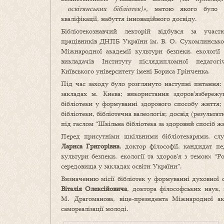
освітянських бібліотек)»,
метою якого було 
кваліфікації, набуття інноваційного досвіду.
Бібліотекознавчий лекторій відбувся за участ
працівників ДНПБ України ім. В. О. Сухомлинськог
Міжнародної академії культури безпеки, екології 
викладачів Інституту післядипломної педагогі
Київського університету імені Бориса Грінченка.
Під час заходу було розглянуто наступні питання: 
закладах м. Києва; використання здоров’язбережу
бібліотеки у формуванні здорового способу життя;
бібліотеки, бібліотечна валеологія; досвід (результ
під гаcлом “Шкільна бібліотека за здоровий спосіб ж
Перед присутніми шкільними бібліотекарями, слу
Лариса Григорівна
, доктор філософії, кандидат п
культури безпеки, екології та здоров’я з темою: “Р
середовища у закладах освіти України”.
Визначенню місії бібліотек у формуванні духовної 
Віталія Олексійовича
, доктора філософських наук,
М. Драгоманова, віце-президента Міжнародної ака
самореалізації молоді.