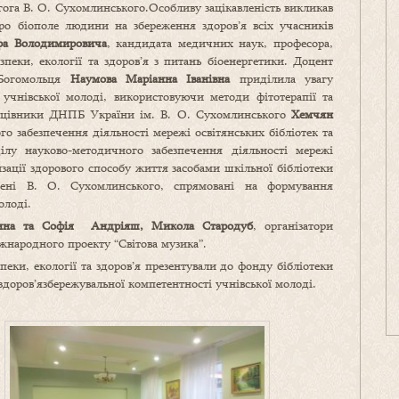
гога В. О. Сухомлинського.Особливу зацікавленість викликав
про біополе людини на збереження здоров’я всіх учасників
а Володимировича
, кандидата медичних наук, професора,
зпеки, екології та здоров’я з питань біоенергетики. Доцент
.Богомольця
Наумова Маріанна Іванівна
приділила увагу
чнівської молоді, використовуючи методи фітотерапії та
працівники ДНПБ України ім. В. О. Сухомлинського
Хемчян
го забезпечення діяльності мережі освітянських бібліотек та
ділу науково-методичного забезпечення діяльності мережі
зації здорового способу життя засобами шкільної бібліотеки
ені В. О. Сухомлинського, спрямовані на формування
олоді.
нна та Софія Андріяш, Микола Стародуб
, організатори
народного проекту “Світова музика”.
еки, екології та здоров’я презентували до фонду бібліотеки
доров’язбережувальної компетентності учнівської молоді.