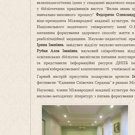
валеопедагогічних ідеях у спадщині видатного педа
у бібліотечних працівників виступ “Вплив знань 
навчально-виховного процесу”
Федорича Олександр
віце-президента Міжнародної академії культури, бе
Національного медичного університету імені О
питанням формування здорового способу життя в у
реабілітаційної медицини. Науково-педагогічні 
Ірина Іванівна
, завідувач відділу науково-методично
Рубан Алла Іванівна
, науковий співробітник від
освітянських бібліотек висвітлили питання популяри
та представили інформаційні ресурси ДНПБ ім
здоров’язбережувальної компетентності учнівської м
Гарний настрій присутнім подарували артисти
І
фестивалю “Єднання Співочих Сердець” в рамках Між
Науковці, члени Міжнародної академії культури безп
науково-методичну літературу з питань формування з