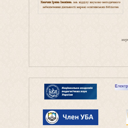
Хемчян Ірина Іванівна
, зав. відділу науково-методичного
забезпечення діяльності мережі освітянських бібліотек
мер