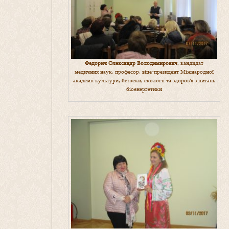
Федорич Олександр Володимирович
, кандидат
медичних наук, професор, віце-президент Міжнародної
академії культури, безпеки, екології та здоров’я з питань
біоенергетики