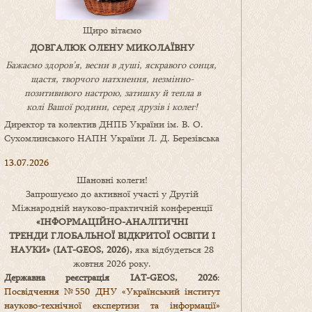
Щиро вітаємо
ДОВГАЛЮК ОЛЕНУ МИКОЛАЇВНУ
Бажаємо здоров’я, весни в душі, яскравого сонця,
щастя, творчого натхнення, незмінно-
позитивнвого настрою, затишку
й
тепла в
колі
В
ашої
родини
,
серед друзів і колег!
Директор та колектив ДНПБ України ім. В. О.
Сухомлинського НАПН України Л. Д. Березівська
13.07.2026
Шановні колеги!
Запрошуємо до активної участі у Другій
Міжнародній науково-практичній конференції
«
ІНФОРМАЦІЙНО-АНАЛІТИЧНІ
ТРЕНДИ
ГЛОБАЛЬНОЇ ВІДКРИТОЇ ОСВІТИ І
НАУКИ
» (IAT-GEOS, 2026),
яка відбудеться 28
жовтня 2026 року.
Державна реєстрація IAT-GEOS, 2026
:
Посвідчення №550 ДНУ «Український інститут
науково-технічної експертизи та інформації»