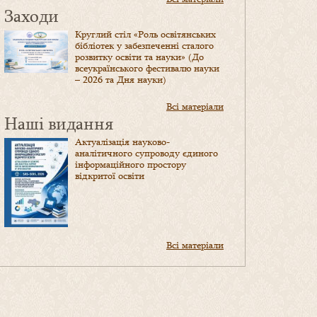
Заходи
Круглий стіл «Роль освітянських
бібліотек у забезпеченні сталого
розвитку освіти та науки» (До
всеукраїнського фестивалю науки
– 2026 та Дня науки)
Всі матеріали
Наші видання
Актуалізація науково-
аналітичного супроводу єдиного
інформаційного простору
відкритої освіти
Всі матеріали