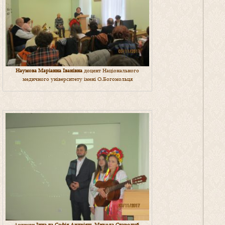
Наумова Маріанна Іванівна
доцент Національного
медичного університету імені О.Богомольця
Артисти
Інна та Софія Андріяш, Микола Стародуб
,