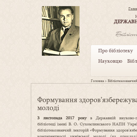
Голо
ДЕРЖАВН
Про бібліотеку
Науковцю
Біб
Головна
>
Бібліотекознавчий
Формування здоров’язбережува
молоді
3 листопада
2017 року
в Державній науково-пе
бібліотеці імені В. О. Сухомлинського НАПН Украї
бібліотекознавчий лекторій «Формування здоров’язб
компетентності учнівської молоді
(на прикладі