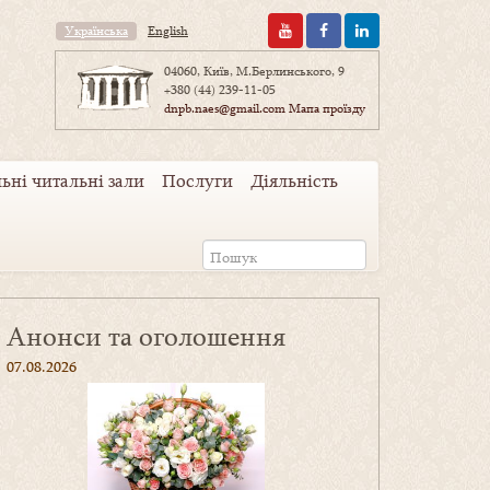
Українська
English
04060, Київ, М.Берлинського, 9
+380 (44) 239-11-05
dnpb.naes@gmail.com
Мапа проїзду
ьні читальні зали
Послуги
Діяльність
Анонси та оголошення
07.08.2026