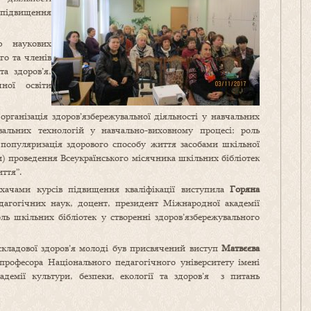
підвищення
ю наукових
о та членів
та здоров’я,
чної освіти
організація здоров’язбережувальної діяльності у навчальних
вальних технологій у навчально-виховному процесі; роль
 популяризація здорового способу життя засобами шкільної
ати) проведення Всеукраїнського місячника шкільних бібліотек
иття”.
хачами курсів підвищення кваліфікації виступила
Горяна
едагогічних наук, доцент, президент Міжнародної академії
оль шкільних бібліотек у створенні здоров’язбережувального
складової здоров’я молоді був присвячений виступ
Матвєєва
 професора Національного педагогічного університету імені
демії культури, безпеки, екології та здоров’я з питань