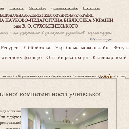
вна
Контакти
Мапа сайту
Допомога онлайн
Статистика
НАЦІОНАЛЬНА АКАДЕМІЯ ПЕДАГОГІЧНИХ НАУК УКРАЇНИ
А НАУКОВО-ПЕДАГОГІЧНА БІБЛІОТЕКА УКРАЇНИ
В. О. СУХОМЛИНСЬКОГО
ІМЕНІ
Ресурси
Е-бібліотека
Українська мова онлайн
Віртуал
ліотечному фахівцю
Онлайн реєстрація
Календар подій
A
A
 лекторій
>
Формування здоров’язбережувальної компетентності учнівської молоді
A
льної компетентності учнівської
дагогічній
ни відбувся
ережувальної
 діяльності