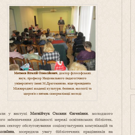
Матвєєв Віталій Олексійович
, доктор філософських
наук, професор Національного педагогічного
університету імені М.Драгоманова, віце-президента
Міжнародної академії культури, безпеки, екології та
здоров’я з питань самореалізації молоді
али у виступі
Матвійчук Оксани Євгенівни
, молодшого
го забезпечення діяльності мережі освітянських бібліотек,
ник сектору обслуговування соціокультурних комунікацій та
олаївна
, зосередила увагу бібліотечних працівників на