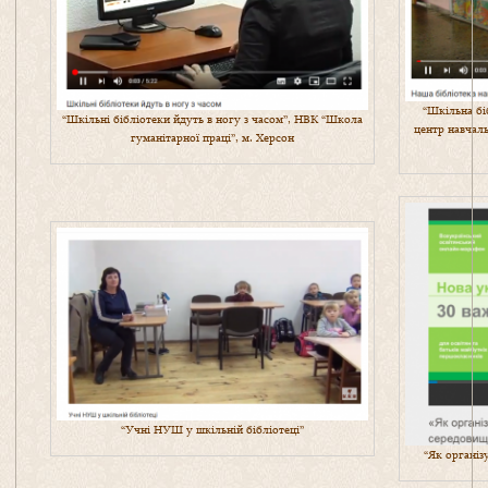
“Шкільна бі
“Шкільні бібліотеки йдуть в ногу з часом”, НВК “Школа
центр навчаль
гуманітарної праці”, м. Херсон
“Учні НУШ у шкільній бібліотеці”
“Як організ