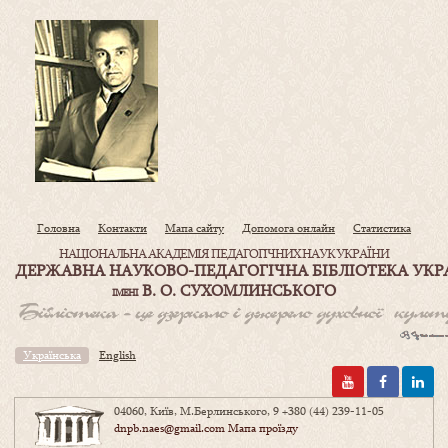
Головна
Контакти
Мапа сайту
Допомога онлайн
Статистика
НАЦІОНАЛЬНА АКАДЕМІЯ ПЕДАГОГІЧНИХ НАУК УКРАЇНИ
ДЕРЖАВНА НАУКОВО-ПЕДАГОГІЧНА БІБЛІОТЕКА УКР
В. О. СУХОМЛИНСЬКОГО
ІМЕНІ
Українська
English
04060, Київ, М.Берлинського, 9
+380 (44) 239-11-05
dnpb.naes@gmail.com
Мапа проїзду