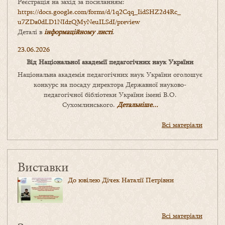
Реєстрація на захід за посиланням:
https://docs.google.com/forms/
d/1q2Cqq_IidSHZ2d4Rc_
u7ZDa0dLD1NIdzQMyNeuILSdI/
preview
Деталі в
інформаційному листі
.
23.06.2026
Від Національної академії педагогічних наук України
Національна академія педагогічних наук України оголошує
конкурс на посаду директора Державної науково-
педагогічної бібліотеки України імені В.О.
Сухомлинського.
Детальніше...
Всі матеріали
Виставки
До ювілею Дічек Наталії Петрівни
Всі матеріали