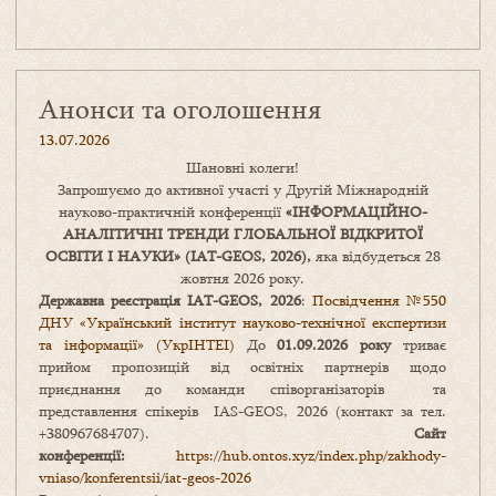
Анонси та оголошення
13.07.2026
Шановні колеги!
Запрошуємо до активної участі у Другій Міжнародній
науково-практичній конференції
«
ІНФОРМАЦІЙНО-
АНАЛІТИЧНІ ТРЕНДИ
ГЛОБАЛЬНОЇ ВІДКРИТОЇ
ОСВІТИ І НАУКИ
» (IAT-GEOS, 2026),
яка відбудеться 28
жовтня 2026 року.
Державна реєстрація IAT-GEOS, 2026
:
Посвідчення №550
ДНУ «Український інститут науково-технічної експертизи
та інформації» (УкрІНТЕІ)
До
01.09.2026 року
триває
прийом пропозицій від освітніх партнерів щодо
приєднання до команди співорганізаторів та
представлення спікерів IAS-GEOS, 2026 (контакт за тел.
+380967684707).
Сайт
конференції:
https://hub.ontos.xyz/index.php/zakhody-
vniaso/konferentsii/iat-geos-2026