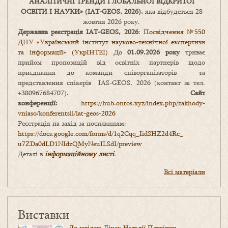
АНАЛІТИЧНІ ТРЕНДИ
ГЛОБАЛЬНОЇ ВІДКРИТОЇ
ОСВІТИ І НАУКИ
» (IAT-GEOS, 2026),
яка відбудеться 28
жовтня 2026 року.
Державна реєстрація IAT-GEOS, 2026
:
Посвідчення №550
ДНУ «Український інститут науково-технічної експертизи
та інформації» (УкрІНТЕІ)
До
01.09.2026 року
триває
прийом пропозицій від освітніх партнерів щодо
приєднання до команди співорганізаторів та
представлення спікерів IAS-GEOS, 2026 (контакт за тел.
+380967684707).
Сайт
конференції:
https://hub.ontos.xyz/index.php/zakhody-
vniaso/konferentsii/iat-geos-2026
Реєстрація на захід за посиланням:
https://docs.google.com/forms/
d/1q2Cqq_IidSHZ2d4Rc_
u7ZDa0dLD1NIdzQMyNeuILSdI/
preview
Деталі в
інформаційному листі
.
Всі матеріали
Виставки
До ювілею Дічек Наталії Петрівни