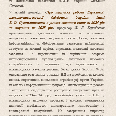
та дошкільної педагогіки НАПН України
Світлани
Сисоєвої.
У звітній доповіді
«
Про підсумки роботи Державної
науково-педагогічної бібліотеки України імені
В. О. Сухомлинського в умовах воєнного стану за 2024 рік
та завдання на 2025 рік
»
професор
Л. Д. Березівська
проаналізувала діяльність установи за основними
напрямами: науковим, науково-організаційним, науково-
інформаційним та бібліотечним; зазначила найвагоміші
здобутки за звітний період, окреслила подальші актуальні
завдання і перспективи їх вирішення, зокрема
інтенсифікування публікаційної активності наукових
співробітників у виданнях, що індексуються у
міжнародних наукометричних базах даних Scopus, WoS;
оперативне реагування у межах НД на проблеми та кризові
явища, спричинені військовою агресією рф проти України,
їх аналіз і інформаційний супровід, інтенсифікацію роботи
з отримання свідоцтв про реєстрацію авторських прав на
видання 2023–2024 рр.; активізацію участі ДНПБ у
міжнародних наукових проєктах і заходах, розширення
наукової мобільності, міжнародного книгообміну і
міжнародної комунікації. На завершення директор
подякувала колективові за наполегливу роботу на науково-