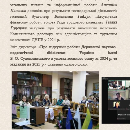
загальних питань та інформаційної роботи
Антоніна
Панасюк
доповіла про результати господарської діяльності;
головний бухгалтер
Валентина Гайдук
підсумувала
фінансову роботу; голова Ради трудового колективу
Тетяна
Годецька
звітувала про результати виконання положень
Колективного договору між адміністрацією та трудовим
колективом ДНПБ у 2024 р.
Звіт директора «
Про підсумки роботи Державної науково-
педагогічної бібліотеки України імені
В. О. Сухомлинського в умовах воєнного стану за 2024 р. та
завдання на 2025 р.
» схвалено одноголосно.