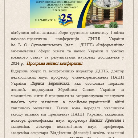
відбулися звітні загальні збори трудового колективу і звітна
науково-практична конференція ДНПБ України
ім. В. О. Сухомлинського (далі – ДНПБ) «Інформаційне
забезпечення сфери освіти та науки України в умовах
воєнного стану» за результатами наукових досліджень у
2024 р.
Програма звітної конференції
Відкрила збори та конференцію директор ДНПБ, доктор
педагогічних наук, професор, член-кореспондент НАПН
України
Лариса Березівська
, яка оголосила порядок
денний, подякувала Збройним Силам України за
можливість жити й працювати та запропонувала вшанувати
пам’ять усіх загиблих в російсько-українській війні
хвилиною мовчання. Також вона передала учасникам
заходу вітання від президента НАПН України, академіка,
доктора філософських наук, професора
Василя Кременя
і
академіка, доктора педагогічних наук, професора,
академіка-секретаря Відділення філософії освіти, загальної