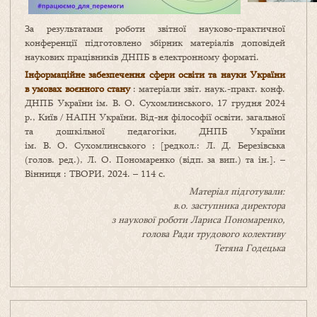
За результатами роботи звітної науково-практичної
конференції підготовлено збірник матеріалів доповідей
наукових працівників ДНПБ в електронному форматі.
Інформаційне забезпечення сфери освіти та науки України
в умовах воєнного стану
: матеріали звіт. наук.-практ. конф.
ДНПБ України ім. В. О. Сухомлинського, 17 грудня 2024
р., Київ / НАПН України, Від-ня філософії освіти, загальної
та дошкільної педагогіки, ДНПБ України
ім. В. О. Сухомлинського ; [редкол.: Л. Д. Березівська
(голов. ред.), Л. О. Пономаренко (відп. за вип.) та ін.]. –
Вінниця : ТВОРИ, 2024. – 114 с.
Матеріал підготували:
в.о. заступника директора
з наукової роботи Лариса Пономаренко,
голова Ради трудового колективу
Тетяна Годецька