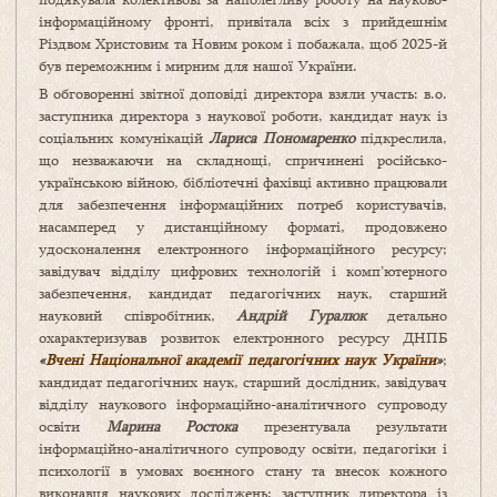
інформаційному фронті, привітала всіх з прийдешнім
Різдвом Христовим та Новим роком і побажала, щоб 2025-й
був переможним і мирним для нашої України.
В обговоренні звітної доповіді директора взяли участь: в.о.
заступника директора з наукової роботи, кандидат наук із
соціальних комунікацій
Лариса Пономаренко
підкреслила,
що незважаючи на складнощі, спричинені російсько-
українською війною, бібліотечні фахівці активно працювали
для забезпечення інформаційних потреб користувачів,
насамперед у дистанційному форматі, продовжено
удосконалення електронного інформаційного ресурсу;
завідувач відділу цифрових технологій і комп’ютерного
забезпечення, кандидат педагогічних наук, старший
науковий співробітник,
Андрій Гуралюк
детально
охарактеризував розвиток електронного ресурсу ДНПБ
«
Вчені Національної академії педагогічних наук України
»
;
кандидат педагогічних наук, старший дослідник, завідувач
відділу наукового інформаційно-аналітичного супроводу
освіти
Марина Ростока
презентувала результати
інформаційно-аналітичного супроводу освіти, педагогіки і
психології в умовах воєнного стану та внесок кожного
виконавця наукових досліджень; заступник директора із