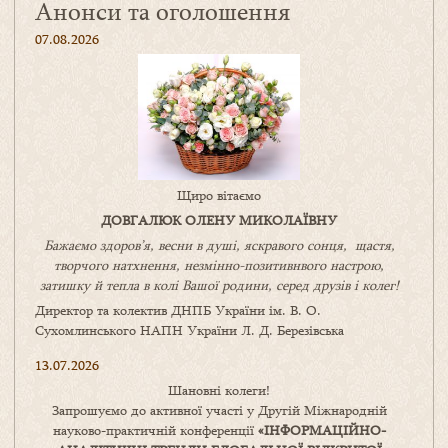
Анонси та оголошення
07.08.2026
Щиро вітаємо
ДОВГАЛЮК ОЛЕНУ МИКОЛАЇВНУ
Бажаємо здоров’я, весни в душі, яскравого сонця, щастя,
творчого натхнення, незмінно-позитивнвого настрою,
затишку
й
тепла в колі
В
ашої
родини
,
серед друзів і колег!
Директор та колектив ДНПБ України ім. В. О.
Сухомлинського НАПН України Л. Д. Березівська
13.07.2026
Шановні колеги!
Запрошуємо до активної участі у Другій Міжнародній
науково-практичній конференції
«
ІНФОРМАЦІЙНО-