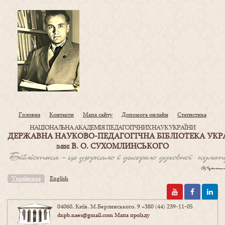
Головна
Контакти
Мапа сайту
Допомога онлайн
Статистика
НАЦІОНАЛЬНА АКАДЕМІЯ ПЕДАГОГІЧНИХ НАУК УКРАЇНИ
ДЕРЖАВНА НАУКОВО-ПЕДАГОГІЧНА БІБЛІОТЕКА УКР
В. О. СУХОМЛИНСЬКОГО
ІМЕНІ
Українська
English
04060, Київ, М.Берлинського, 9
+380 (44) 239-11-05
dnpb.naes@gmail.com
Мапа проїзду