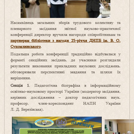
Насамкінець загальних зборів трудового колективу та
пленарного засідання звітної науково-практичної
конференції директор вручила нагороди співробітникам та
партнерам бібліотеки з нагоди 25-річчя ДНПБ ім. В. О.
Сухомлинського
.
Подальша робота конференції традиційно відбувалася у
форматі секційних засідань, де учасники розглядали
результати виконання прикладних наукових досліджень,
обговорювали перспективні завдання та шляхи їх
вирішення.
Секція 1
. Педагогічна біографіка в інформаційному
освітньо-науковому просторі України (модератор засідання,
керівник дослідження – доктор педагогічних наук,
професор, член-кореспондент НАПН України
Л. Д. Березівська).