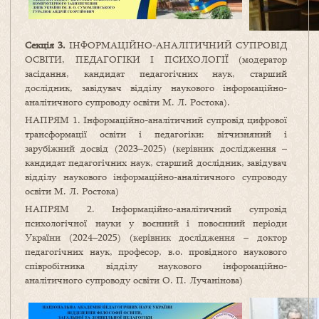
Секція 3.
ІНФОРМАЦІЙНО-АНАЛІТИЧНИЙ СУПРОВІД
ОСВІТИ, ПЕДАГОГІКИ І ПСИХОЛОГІЇ (модератор
засідання, кандидат педагогічних наук, старший
дослідник, завідувач відділу наукового інформаційно-
аналітичного супроводу освіти М. Л. Ростока).
НАПРЯМ 1. Інформаційно-аналітичний супровід цифрової
трансформації освіти і педагогіки: вітчизняний і
зарубіжний досвід (2023–2025) (керівник дослідження –
кандидат педагогічних наук, старший дослідник, завідувач
відділу наукового інформаційно-аналітичного супроводу
освіти М. Л. Ростока)
НАПРЯМ 2. Інформаційно-аналітичний супровід
психологічної науки у воєнний і повоєнний періоди
України (2024–2025) (керівник дослідження – доктор
педагогічних наук, професор, в.о. провідного наукового
співробітника відділу наукового інформаційно-
аналітичного супроводу освіти О. П. Лучанінова)