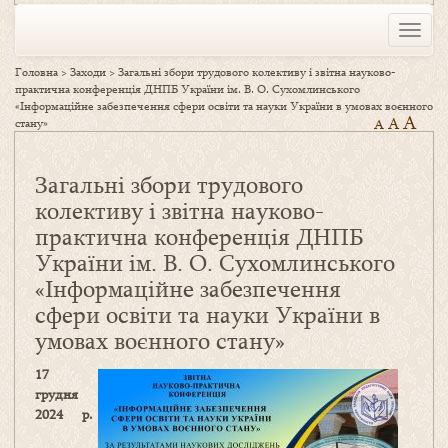
Toggle
naviga
Головна
>
Заходи
>
Загальні збори трудового колективу і звітна науково-
практична конференція ДНПБ України ім. В. О. Сухомлинського
«Інформаційне забезпечення сфери освіти та науки України в умовах воєнного
A
A
стану»
A
Загальні збори трудового
колективу і звітна науково-
практична конференція ДНПБ
України ім. В. О. Сухомлинського
«Інформаційне забезпечення
сфери освіти та науки України в
умовах воєнного стану»
17
грудня
2024 р.