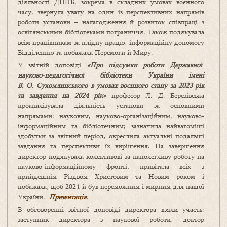
діяльності ДНПБ, зокрема в складних умовах воєнного
часу, звернула увагу на один із перспективних напрямів
роботи установи – налагодження й розвиток співпраці з
освітянськими бібліотеками пограниччя. Також подякувала
всім працівникам за плідну працю, інформаційну допомогу
Відділенню та побажала Перемоги й Миру.
У звітній доповіді
«Про підсумки роботи Державної
науково-педагогічної бібліотеки України імені
В. О. Сухомлинського в умовах воєнного стану за 2023 рік
та завдання на 2024 рік»
професор Л. Д. Березівська
проаналізувала діяльність установи за основними
напрямами: науковим, науково-організаційним, науково-
інформаційним та бібліотечним; зазначила найвагоміші
здобутки за звітний період, окреслила актуальні подальші
завдання та перспективи їх вирішення. На завершення
директор подякувала колективові за наполегливу роботу на
науково-інформаційному фронті, привітала всіх з
прийдешнім Різдвом Христовим та Новим роком і
побажала, щоб 2024-й був переможним і мирним для нашої
України.
Презентація.
В обговоренні звітної доповіді директора взяли участь:
заступник директора з наукової роботи, доктор