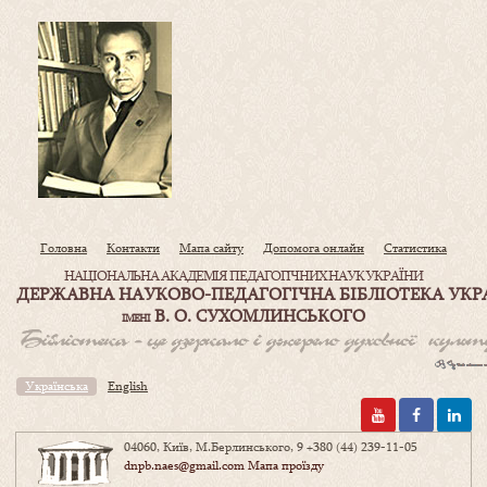
Головна
Контакти
Мапа сайту
Допомога онлайн
Статистика
НАЦІОНАЛЬНА АКАДЕМІЯ ПЕДАГОГІЧНИХ НАУК УКРАЇНИ
ДЕРЖАВНА НАУКОВО-ПЕДАГОГІЧНА БІБЛІОТЕКА УКР
В. О. СУХОМЛИНСЬКОГО
ІМЕНІ
Українська
English
04060, Київ, М.Берлинського, 9
+380 (44) 239-11-05
dnpb.naes@gmail.com
Мапа проїзду