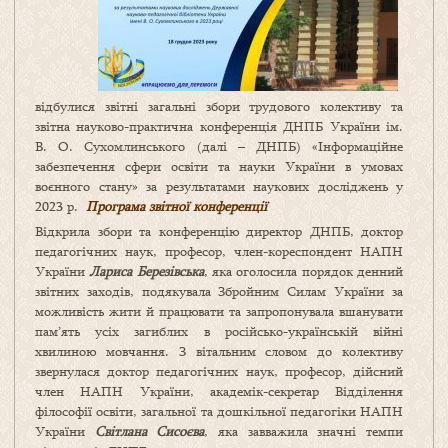
відбулися звітні загальні збори трудового колективу та
звітна науково-практична конференція ДНПБ України ім.
В. О. Сухомлинського (далі – ДНПБ) «Інформаційне
забезпечення сфери освіти та науки України в умовах
воєнного стану» за результатами наукових досліджень у
2023 р.
Програма звітної конференції
Відкрила збори та конференцію директор ДНПБ, доктор
педагогічних наук, професор, член-кореспондент НАПН
України
Лариса Березівська
, яка оголосила порядок денний
звітних заходів, подякувала Збройним Силам України за
можливість жити й працювати та запропонувала вшанувати
пам’ять усіх загиблих в російсько-українській війні
хвилиною мовчання. З вітальним словом до колективу
звернулася доктор педагогічних наук, професор, дійсний
член НАПН України, академік-секретар Відділення
філософії освіти, загальної та дошкільної педагогіки НАПН
України
Світлана Сисоєва
, яка завважила значні темпи