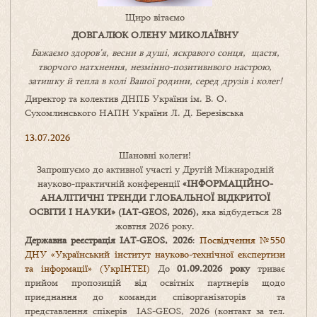
Щиро вітаємо
ДОВГАЛЮК ОЛЕНУ МИКОЛАЇВНУ
Бажаємо здоров’я, весни в душі, яскравого сонця, щастя,
творчого натхнення, незмінно-позитивнвого настрою,
затишку
й
тепла в колі
В
ашої
родини
,
серед друзів і колег!
Директор та колектив ДНПБ України ім. В. О.
Сухомлинського НАПН України Л. Д. Березівська
13.07.2026
Шановні колеги!
Запрошуємо до активної участі у Другій Міжнародній
науково-практичній конференції
«
ІНФОРМАЦІЙНО-
АНАЛІТИЧНІ ТРЕНДИ
ГЛОБАЛЬНОЇ ВІДКРИТОЇ
ОСВІТИ І НАУКИ
» (IAT-GEOS, 2026),
яка відбудеться 28
жовтня 2026 року.
Державна реєстрація IAT-GEOS, 2026
:
Посвідчення №550
ДНУ «Український інститут науково-технічної експертизи
та інформації» (УкрІНТЕІ)
До
01.09.2026 року
триває
прийом пропозицій від освітніх партнерів щодо
приєднання до команди співорганізаторів та
представлення спікерів IAS-GEOS, 2026 (контакт за тел.