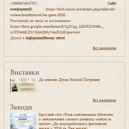
+380967684707).
Сайт
конференції:
https://hub.ontos.xyz/index.php/zakhody-
vniaso/konferentsii/iat-geos-2026
Реєстрація на захід за посиланням:
https://docs.google.com/forms/
d/1q2Cqq_IidSHZ2d4Rc_
u7ZDa0dLD1NIdzQMyNeuILSdI/
preview
Деталі в
інформаційному листі
.
Всі матеріали
Виставки
До ювілею Дічек Наталії Петрівни
Всі матеріали
Заходи
Круглий стіл «Роль освітянських бібліотек
у забезпеченні сталого розвитку освіти та
науки» (До всеукраїнського фестивалю
науки – 2026 та Дня науки)