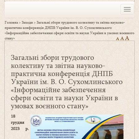
Toggle
naviga
Головна
>
Заходи
>
Загальні збори трудового колективу та звітна науково-
практична конференція ДНПБ України ім. В. О. Сухомлинського
«Інформаційне забезпечення сфери освіти та науки України в умовах воєнного
A
A
стану»
A
Загальні збори трудового
колективу та звітна науково-
практична конференція ДНПБ
України ім. В. О. Сухомлинського
«Інформаційне забезпечення
сфери освіти та науки України в
умовах воєнного стану»
18
грудня
2023 р.