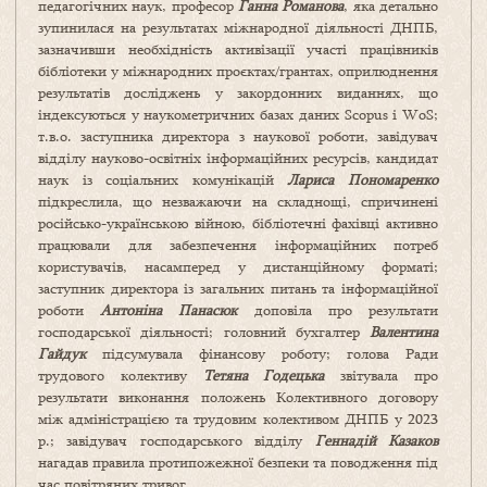
педагогічних наук, професор
Ганна Романова
, яка детально
зупинилася на результатах міжнародної діяльності ДНПБ,
зазначивши необхідність активізації участі працівників
бібліотеки у міжнародних проєктах/грантах, оприлюднення
результатів досліджень у закордонних виданнях, що
індексуються у наукометричних базах даних Scopus і WoS;
т.в.о. заступника директора з наукової роботи, завідувач
відділу науково-освітніх інформаційних ресурсів, кандидат
наук із соціальних комунікацій
Лариса Пономаренко
підкреслила, що незважаючи на складнощі, спричинені
російсько-українською війною, бібліотечні фахівці активно
працювали для забезпечення інформаційних потреб
користувачів, насамперед у дистанційному форматі;
заступник директора із загальних питань та інформаційної
роботи
Антоніна Панасюк
доповіла про результати
господарської діяльності; головний бухгалтер
Валентина
Гайдук
підсумувала фінансову роботу; голова Ради
трудового колективу
Тетяна Годецька
звітувала про
результати виконання положень Колективного договору
між адміністрацією та трудовим колективом ДНПБ у 2023
р.; завідувач господарського відділу
Геннадій Казаков
нагадав правила протипожежної безпеки та поводження під
час повітряних тривог.