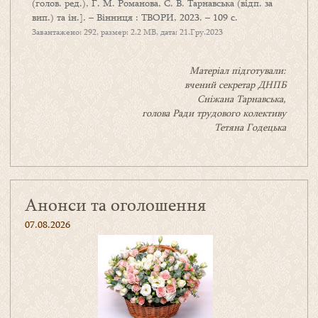
(голов. ред.), Г. М. Романова, С. В. Тарнавська (відп. за
вип.) та ін.]. – Вінниця : ТВОРИ, 2023. – 109 с.
Завантажено: 292, размер: 2.2 MB, дата: 21.Гру.2023
Матеріал підготували:
вчений секретар ДНПБ
Сніжана Тарнавська,
голова Ради трудового колективу
Тетяна Годецька
Анонси та оголошення
07.08.2026