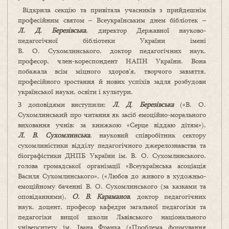
Відкрила секцію та привітала учасників з прийдешнім
професійним святом – Всеукраїнським днем бібліотек –
Л. Д. Березівська
, директор Державної науково-
педагогічної бібліотеки України імені
В. О. Сухомлинського, доктор педагогічних наук,
професор, член-кореспондент НАПН України. Вона
побажала всім міцного здоров’я, творчого завзяття,
професійного зростання й нових успіхів задля розбудови
української науки, освіти і культури.
З доповідями виступили:
Л. Д
.
Березівська
(«В. О.
Сухомлинський про читання як засіб емоційно-морального
виховання учнів: за книжкою «Серце віддаю дітям»),
Л. В. Сухомлинська
, науковий співробітник сектору
сухомлиністики відділу педагогічного джерелознавства та
біографістики ДНПБ України ім. В. О. Сухомлинського,
голова громадської організації «Всеукраїнська асоціація
Василя Сухомлинського», («Любов до живого в художньо-
емоційному баченні В. О. Сухомлинського (за казками та
оповіданнями),
О. В. Караманов
, доктор педагогічних
наук, доцент, професор кафедри загальної педагогіки та
педагогіки вищої школи Львівського національного
університету ім. Івана Франка («Проблема формування