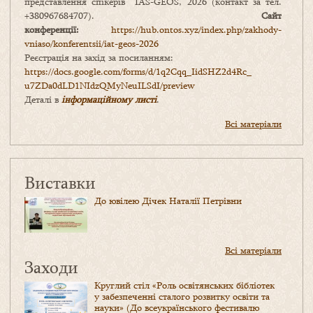
представлення спікерів IAS-GEOS, 2026 (контакт за тел.
+380967684707).
Сайт
конференції:
https://hub.ontos.xyz/index.php/zakhody-
vniaso/konferentsii/iat-geos-2026
Реєстрація на захід за посиланням:
https://docs.google.com/forms/
d/1q2Cqq_IidSHZ2d4Rc_
u7ZDa0dLD1NIdzQMyNeuILSdI/
preview
Деталі в
інформаційному листі
.
Всі матеріали
Виставки
До ювілею Дічек Наталії Петрівни
Всі матеріали
Заходи
Круглий стіл «Роль освітянських бібліотек
у забезпеченні сталого розвитку освіти та
науки» (До всеукраїнського фестивалю