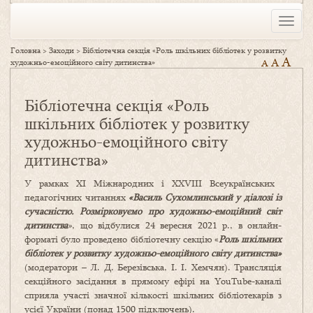
Toggle
naviga
Головна
>
Заходи
>
Бібліотечна секція «Роль шкільних бібліотек у розвитку
A
A
художньо-емоційного світу дитинства»
A
Бібліотечна секція «Роль
шкільних бібліотек у розвитку
художньо-емоційного світу
дитинства»
У рамках ХІ Міжнародних і XXVIІІ Всеукраїнських
педагогічних читаннях
«Василь Сухомлинський у діалозі із
сучасністю.
Розмірковуємо про художньо-емоційний світ
дитинства
»
, що відбулися 24 вересня 2021 р., в онлайн-
форматі було проведено бібліотечну секцію «
Роль шкільних
бібліотек у розвитку художньо-емоційного світу дитинства»
(модератори – Л. Д. Березівська, І. І. Хемчян). Трансляція
секційного засідання в прямому ефірі на YouTube-каналі
сприяла участі значної кількості шкільних бібліотекарів з
усієї України (понад 1500 підключень).