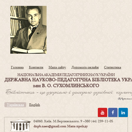
Головна
Контакти
Мапа сайту
Допомога онлайн
Статистика
НАЦІОНАЛЬНА АКАДЕМІЯ ПЕДАГОГІЧНИХ НАУК УКРАЇНИ
ДЕРЖАВНА НАУКОВО-ПЕДАГОГІЧНА БІБЛІОТЕКА УКР
В. О. СУХОМЛИНСЬКОГО
ІМЕНІ
Українська
English
04060, Київ, М.Берлинського, 9
+380 (44) 239-11-05
dnpb.naes@gmail.com
Мапа проїзду