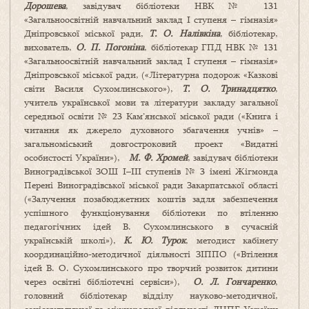
Дорошева
, завідувач бібліотеки НВК № 131
«Загальноосвітній навчальний заклад І ступеня – гімназія»
Дніпровської міської ради,
Т. О. Налівкіна
, бібліотекар,
вихователь,
О. П. Погоніна
, бібліотекар ГПД НВК № 131
«Загальноосвітній навчальний заклад І ступеня – гімназія»
Дніпровської міської ради, («Літературна подорож «Казкові
світи Василя Сухомлинського»),
Т. О. Тринадцятко
,
учитель української мови та літератури закладу загальної
середньої освіти № 23 Кам’янської міської ради («Книга і
читання як джерело духовного збагачення учнів» –
загальноміський довгостроковий проект «Видатні
особистості України»),
М. Ф. Хромей
, завідувач бібліотеки
Виноградівської ЗОШ І–ІІІ ступенів № 3 імені Жігмонда
Перені Виноградівської міської ради Закарпатської області
(«Залучення позабюджетних коштів задля забезпечення
успішного функціонування бібліотеки по втіленню
педагогічних ідей В. Сухомлинського в сучасній
українській школі»),
К. Ю. Турок
, методист кабінету
координаційно-методичної діяльності ЗІППО («Втілення
ідей В. О. Сухомлинського про творчий розвиток дитини
через освітні бібліотечні сервіси»),
О. Л. Гончаренко
,
головний бібліотекар відділу науково-методичної,