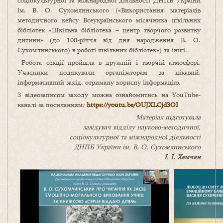
соціокультурної та міжнародної діяльності ДНПБ України
ім. В. О. Сухомлинського («Використання матеріалів
методичного кейсу Всеукраїнського місячника шкільних
бібліотек «Шкільна бібліотека – центр творчого розвитку
дитини» (до 100-річчя від дня народження В. О.
Сухомлинського) в роботі шкільних бібліотек») та інші.
Робота секції пройшла в дружній і творчій атмосфері.
Учасники подякували організаторам за цікавий,
інформативний захід, отриману корисну інформацію.
З відеозаписом заходу можна ознайомитись на YouTube-
каналі за посиланням
:
https://youtu.be/OUJXLCjd3OI
Матеріал підготувала
завідувач відділу науково-методичної,
соціокультурної та міжнародної діяльності
ДНПБ України ім. В. О. Сухомлинського
І. І. Хемчян