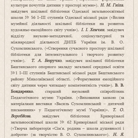
культури почуттів дитини у просторі музею»),
Н. М. Гніпа
,
завідувач шкільної бібліотеки Одеської загальноосвітньої
школи № 56 І–ІІІ ступенів Одеської міської ради («Вплив
музейної діяльності шкільної бібліотеки на розвиток
художньо-емоційного світу учнів»),
І. І. Хемчян
, завідувач
відділу науково-методичної, соціокультурної та
міжнародної діяльності ДНПБ України ім. В. О.
Сухомлинського, («Створення сучасного простору шкільної
бібліотеки для інтелектуального і творчого розвитку
учнів»),
Т. А. Безручко
, завідувач шкільної бібліотеки
Баштанського опорного закладу загальної середньої освіти
№1 І–ІІІ ступенів Баштанської міської ради Баштанського
району Миколаївської області, («Формування емоційного
світу дитини через читацьку компетентність учнів»),
В. В.
Бондаренко
, старший науковий співробітник
Педагогічного музею України, («Виховання казкою (за
матеріалами виставки «Василь Сухомлинський ‒ дитячий
письменник» у Педагогічному музеї України)»,
Т. О.
Воробйова
, завідувач бібліотеки Криворізької
загальноосвітньої школи № 62 Криворізької міської ради
(«Творча лабораторія «Сім’я, родина – школа душевності і
доброти» (за творчістю В. О. Сухомлинського»),
Н. Я.