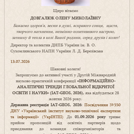
Щиро вітаємо
ДОВГАЛЮК ОЛЕНУ МИКОЛАЇВНУ
Бажаємо здоров’я, весни в душі, яскравого сонця, щастя,
творчого натхнення, незмінно-позитивнвого настрою,
затишку
й
тепла в колі
В
ашої
родини
,
серед друзів і колег!
Директор та колектив ДНПБ України ім. В. О.
Сухомлинського НАПН України Л. Д. Березівська
13.07.2026
Шановні колеги!
Запрошуємо до активної участі у Другій Міжнародній
науково-практичній конференції
«
ІНФОРМАЦІЙНО-
АНАЛІТИЧНІ ТРЕНДИ
ГЛОБАЛЬНОЇ ВІДКРИТОЇ
ОСВІТИ І НАУКИ
» (IAT-GEOS, 2026),
яка відбудеться 28
жовтня 2026 року.
Державна реєстрація IAT-GEOS, 2026
:
Посвідчення №550
ДНУ «Український інститут науково-технічної експертизи
та інформації» (УкрІНТЕІ)
До
01.09.2026 року
триває
прийом пропозицій від освітніх партнерів щодо
приєднання до команди співорганізаторів та