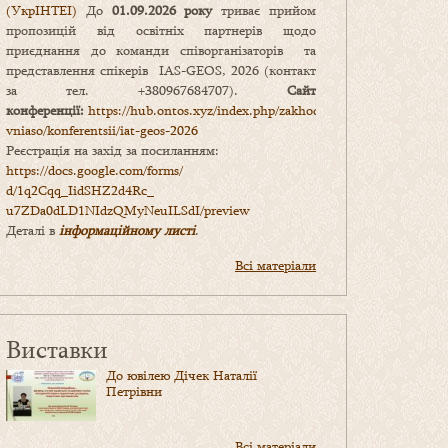
(УкрІНТЕІ)
До
01.09.2026 року
триває прийом
пропозицій від освітніх партнерів щодо
приєднання до команди співорганізаторів та
представлення спікерів IAS-GEOS, 2026 (контакт
за тел. +380967684707).
Сайт
конференції:
https://hub.ontos.xyz/index.php/zakhody-
vniaso/konferentsii/iat-geos-2026
Реєстрація на захід за посиланням:
https://docs.google.com/forms/
d/1q2Cqq_IidSHZ2d4Rc_
u7ZDa0dLD1NIdzQMyNeuILSdI/
preview
Деталі в
інформаційному листі
.
Всі матеріали
Виставки
До ювілею Дічек Наталії
Петрівни
Всі матеріали