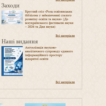
Заходи
Круглий стіл «Роль освітянських
бібліотек у забезпеченні сталого
розвитку освіти та науки» (До
всеукраїнського фестивалю науки
– 2026 та Дня науки)
Всі матеріали
Наші видання
Актуалізація науково-
аналітичного супроводу єдиного
інформаційного простору
відкритої освіти
Всі матеріали