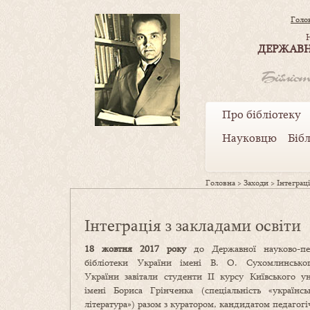
Голо
ДЕРЖАВН
Про бібліотеку
Науковцю
Біб
Головна
>
Заходи
>
Інтеграці
Інтеграція з закладами освіти
18 жовтня 2017 року
до Державної науково-пед
бібліотеки України імені В. О. Сухомлинсь
України завітали студенти ІІ курсу Київського ун
імені Бориса Грінченка (спеціальність «українс
література») разом з куратором, кандидатом педагог