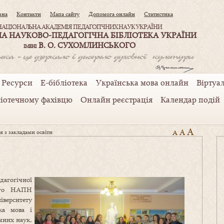
вна
Контакти
Мапа сайту
Допомога онлайн
Статистика
НАЦІОНАЛЬНА АКАДЕМІЯ ПЕДАГОГІЧНИХ НАУК УКРАЇНИ
А НАУКОВО-ПЕДАГОГІЧНА БІБЛІОТЕКА УКРАЇНИ
В. О. СУХОМЛИНСЬКОГО
ІМЕНІ
Ресурси
Е-бібліотека
Українська мова онлайн
Віртуал
ліотечному фахівцю
Онлайн реєстрація
Календар подій
A
A
я з закладами освіти
A
агогічної
кого НАПН
іверситету
ька мова і
ічних наук,