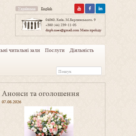
Українська
English
04060, Київ, М.Берлинського, 9
+380 (44) 239-11-05
dnpb.naes@gmail.com
Мапа проїзду
ьні читальні зали
Послуги
Діяльність
Анонси та оголошення
07.08.2026