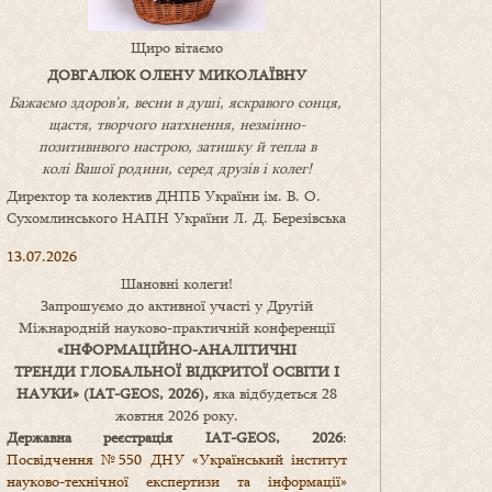
Щиро вітаємо
ДОВГАЛЮК ОЛЕНУ МИКОЛАЇВНУ
Бажаємо здоров’я, весни в душі, яскравого сонця,
щастя, творчого натхнення, незмінно-
позитивнвого настрою, затишку
й
тепла в
колі
В
ашої
родини
,
серед друзів і колег!
Директор та колектив ДНПБ України ім. В. О.
Сухомлинського НАПН України Л. Д. Березівська
13.07.2026
Шановні колеги!
Запрошуємо до активної участі у Другій
Міжнародній науково-практичній конференції
«
ІНФОРМАЦІЙНО-АНАЛІТИЧНІ
ТРЕНДИ
ГЛОБАЛЬНОЇ ВІДКРИТОЇ ОСВІТИ І
НАУКИ
» (IAT-GEOS, 2026),
яка відбудеться 28
жовтня 2026 року.
Державна реєстрація IAT-GEOS, 2026
:
Посвідчення №550 ДНУ «Український інститут
науково-технічної експертизи та інформації»