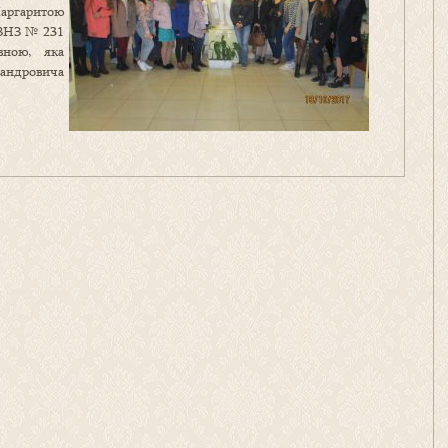
Маргаритою
 ЗНЗ № 231
вною, яка
андровича