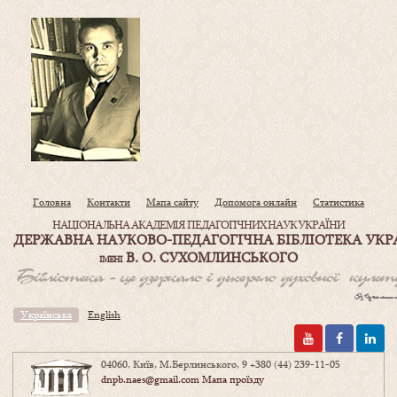
Головна
Контакти
Мапа сайту
Допомога онлайн
Статистика
НАЦІОНАЛЬНА АКАДЕМІЯ ПЕДАГОГІЧНИХ НАУК УКРАЇНИ
ДЕРЖАВНА НАУКОВО-ПЕДАГОГІЧНА БІБЛІОТЕКА УКР
В. О. СУХОМЛИНСЬКОГО
ІМЕНІ
Українська
English
04060, Київ, М.Берлинського, 9
+380 (44) 239-11-05
dnpb.naes@gmail.com
Мапа проїзду