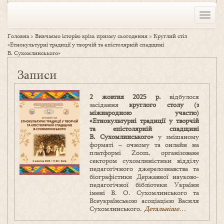
Toggle
naviga
Головна
>
Вивчаємо історію крізь призму сьогодення
>
Круглий стіл
«Етнокультурні традиції у творчій та епістолярній спадщині
В. Сухомлинського»
Записи
2 жовтня 2025 р.
відбулося
засідання
круглого столу (з
міжнародною участю)
«Етнокультурні традиції у творчій
та епістолярній спадщині
В. Сухомлинського»
у змішаному
форматі – очному та онлайн на
платформі Zoom, організоване
сектором сухомлиністики відділу
педагогічного джерелознавства та
біографістики Державної науково-
педагогічної бібліотеки України
імені В. О. Сухомлинського та
Всеукраїнською асоціацією Василя
Сухомлинського.
Детальніше…