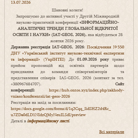
13.07.2026
Шановні колеги!
Запрошуємо до активної участі у Другій Міжнародній
науково-практичній конференції
«
ІНФОРМАЦІЙНО-
АНАЛІТИЧНІ ТРЕНДИ
ГЛОБАЛЬНОЇ ВІДКРИТОЇ
ОСВІТИ І НАУКИ
» (IAT-GEOS, 2026),
яка відбудеться 28
жовтня 2026 року.
Державна реєстрація IAT-GEOS, 2026
:
Посвідчення №550
ДНУ «Український інститут науково-технічної експертизи
та інформації» (УкрІНТЕІ)
До
01.09.2026 року
триває
прийом пропозицій від освітніх партнерів щодо
приєднання до команди співорганізаторів та
представлення спікерів IAS-GEOS, 2026 (контакт за тел.
+380967684707).
Сайт
конференції:
https://hub.ontos.xyz/index.php/zakhody-
vniaso/konferentsii/iat-geos-2026
Реєстрація на захід за посиланням:
https://docs.google.com/forms/
d/1q2Cqq_IidSHZ2d4Rc_
u7ZDa0dLD1NIdzQMyNeuILSdI/
preview
Деталі в
інформаційному листі
.
Всі матеріали