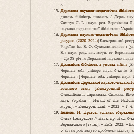
с.
Державна науково-педагогічна бібліоте
допом. бібліогр. покажч. / Держ. нау
Самчук Л. І. ; наук. ред. Березівська Л.
науково-педагогічної бібліотеки Україн
Державна науково-педагогічна бібліоте
ресурси (2020–2024)
[Електронний ресур
України ім. В. О. Сухомлинського ; [у
Б. ; наук. ред., авт. вступ. ст. Березівс
– До 25‑річчя Державної науково-педаго
Діяльність бібліотек в умовах
війни
[Ел
Чернігів. обл. універс. наук. б‑ка ім. 
Чернігів : [Чернігів. обл. універс. наук. 
Діяльність Державної науково-педагогі
воєнного стану [Електронний ресур
Олексійович, Тарнавська Сніжана Віктор
наук України = Herald of the Nationa
журн.]. – Електрон. дані. – 2022. – Т. 4,
Іванова
, Н.
Правові аспекти збережен
Ольга Пестрецова // Наук. пр. Нац. б‑ки
Вернадського [та ін.]. – Київ, 2022. – Вип
У статті розглянуто проблеми захисту 