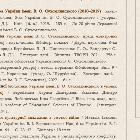
ка України імені В. О. Сухомлинського (2010–2019)
: наук.-
к.-пед. б‑ка України ім. В. О. Сухомлинського ; [упоряд.
 Д.]. – Київ : [б. в.], 2019. – 185 с. – До 20‑річчя Державної
и імені В. О. Сухомлинського.
ка
України імені В. О. Сухомлинського: праці, електронні
с] : наук.-допом. бібліогр. покажч. / Держ. наук.-пед. б‑ка
поряд.: Березівська Л. Д., Пономаренко Л. О., Бондарчук О.
ька Л. Д.]. – Електрон. дані. – Вінниця : ТВОРИ, 2024. – 256 с.
гічної бібліотеки України імені В. О. Сухомлинського.
ектронний ресурс] : метод. порадник бібліотекаря. Вип. 9 /
В. Г. Короленка ; [уклад. О. Шурубенко]. – Електрон. дані. –
б‑ка ім. В. Г. Короленка], 2022. – 64 с.
чної
бібліотеки України імені В. О. Сухомлинського в умовах
с]
/ Березівська Лариса Дмитрівна, Закатнов Дмитро
івна, Лобановська Інна Георгіївна // Вісн. нац. акад. пед.
l Academy of Educational Sciences of Ukraine : [електрон.
 № 1.
ня культурної спадщини в умовах війни
/ Наталія Іванова,
 України ім. В. І. Вернадського / Нац. б‑ка України ім. В. І.
. 64. – С. 28–42. – Бібліогр.: 18 назв.
культурної спадщини України в умовах збройного конфлікту.