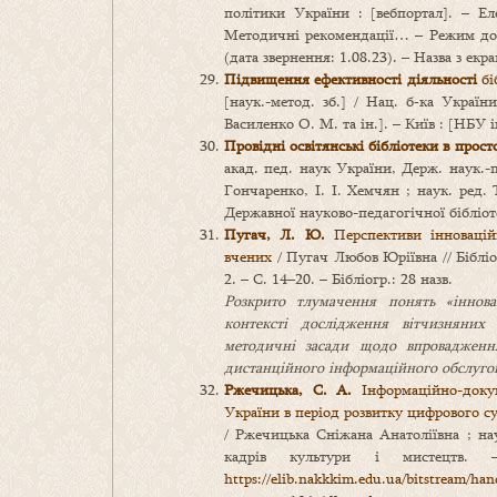
політики України : [вебпортал]. – Ел
Методичні рекомендації… – Режим до
(дата звернення: 1.08.23). – Назва з екра
Підвищення ефективності діяльності
бі
[наук.-метод. зб.] / Нац. б‑ка України
Василенко О. М. та ін.]. – Київ : [НБУ ім
Провідні освітянські бібліотеки в просто
акад. пед. наук України, Держ. наук.-п
Гончаренко, І. І. Хемчян ; наук. ред. 
Державної науково-педагогічної бібліо
Пугач, Л. Ю.
Перспективи інноваційн
вчених
/ Пугач Любов Юріївна // Бібліо
2. – С. 14–20. – Бібліогр.: 28 назв.
Розкрито тлумачення понять «інноваці
контексті дослідження вітчизняних ф
методичні засади щодо впровадження
дистанційного інформаційного обслугов
Ржечицька, С. А.
Інформаційно-докум
України в період розвитку цифрового су
/ Ржечицька Сніжана Анатоліївна ; нау
кадрів культури і мистецтв
https://elib.nakkkim.edu.ua/bitstream/ha