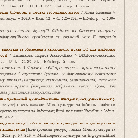
2023. – Вип. 68. – С. 150–159. – Бібліогр.: 11 назв.
цій бібліотек в умовах гібридних загроз
/ Лілія Кравець //
м. наук. – 2023. – Вип. 12. – С. 125–132. – Бібліогр.: с. 130–
нізацію системи функцій бібліотек як базового концепту
нформаційного суспільства та еволюції усіх її напрямів
винятків та обмежень з авторського права ЄС для цифрової
ості
/ Литвинова Лариса Анатоліївна // Бібліотекознавство.
 – № 4. – С. 89–94. – Бібліогр.: 6 назв.
й виняток ст. 5 Директиви ЄС про авторське право на єдиному
ладачам і студентам (учням) у формальному освітньому
му вигляді (наприклад сканування, завантаження) потокову
рським правом (наприклад зображень, тексту, відео), без
віл у власників авторських прав.
я і організації функціонування центрів культурних послуг у
ресурс] : затв. наказом М‑ва культури та інформ. політики
ерство культури та інформаційної політики України : [офіц.
в, 2022.
ендацій щодо роботи закладів культури на підконтрольній
 відвідувачів
[Електронний ресурс] : наказ М‑ва культури та
. 2023 р. № 349 // Міністерство культури та інформаційної