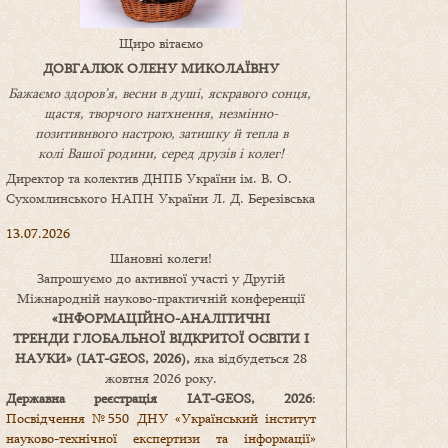
Щиро вітаємо
ДОВГАЛЮК ОЛЕНУ МИКОЛАЇВНУ
Бажаємо здоров’я, весни в душі, яскравого сонця,
щастя, творчого натхнення, незмінно-
позитивнвого настрою, затишку
й
тепла в
колі
В
ашої
родини
,
серед друзів і колег!
Директор та колектив ДНПБ України ім. В. О.
Сухомлинського НАПН України Л. Д. Березівська
13.07.2026
Шановні колеги!
Запрошуємо до активної участі у Другій
Міжнародній науково-практичній конференції
«
ІНФОРМАЦІЙНО-АНАЛІТИЧНІ
ТРЕНДИ
ГЛОБАЛЬНОЇ ВІДКРИТОЇ ОСВІТИ І
НАУКИ
» (IAT-GEOS, 2026),
яка відбудеться 28
жовтня 2026 року.
Державна реєстрація IAT-GEOS, 2026
:
Посвідчення №550 ДНУ «Український інститут
науково-технічної експертизи та інформації»