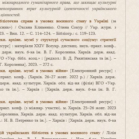
міжнародного гуманітарного права, що захищає культурні
епоправних втрат культурній ідентичності українського
 цінностей.
ібліотечна справа в умовах воєнного стану в Україні
(за
існик») / Оксана Клименко, Олена Сокур // Укр. журн. з
3. – Вип. 12. – С. 114–124. – Бібліогр.: с. 119–123.
ки, архіви, музеї у структурі сучасного соціуму: стратегії
урс] : матеріали ХХІV Всеукр. дистанц. наук.-практ. конф.,
. держ. наук. б‑ка ім. В. Г. Короленка, Харків. держ. акад.
О «Укр. бібл. асоц.» ; [редкол.: В. Д. Ракитянська та ін.]. –
 Г. Короленка], 2023. – 272 с.
ки, архіви, музеї в умовах війни»
[Електронний ресурс] :
ракт. конф., (Харків, 26–27 жовт. 2022 р.) / Харків. держ.
 держ. акад. культури, Харків. обл. від‑ня (філія) ВГО «Укр.
ко та ін.]. – Харків : [Харків. держ. наук. б‑ка ім. В. Г.
ки, архіви, музеї в умовах війни»
[Електронний ресурс] :
ракт. конф. (з міжнар. участю), м. Харків, 25–26 жовт. 2023
 Короленка, Харків. держ. акад. культури, Харків. обл. від‑ня
.: Н. В. Петренко та ін.]. – Харків : [Харків. держ. наук. б‑ка
й українських бібліотек в умовах воєнного стану
/ Лілія
країни ім. В. І. Вернадського / Нац. б‑ка України