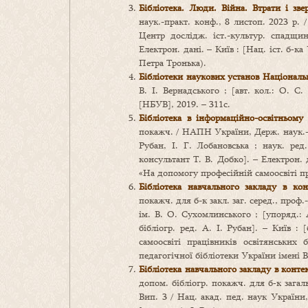
Бібліотека. Люди. Війна. Втрати і зв
наук.-практ. конф., 8 листоп. 2023 р. 
Центр дослідж. іст.-культур. спадщин
Електрон. дані. – Київ : [Нац. іст. б‑ка
Петра Тронька).
Бібліотеки наукових установ Національ
В. І. Вернадського ; [авт. кол.: О. С
[НБУВ], 2019. – 311с.
Бібліотека в інформаційно-освітньому
покажч. / НАПН України, Держ. наук.-пе
Рубан, І. Г. Лобановська ; наук. ред
консультант Т. В. Добко]. – Електрон. 
«На допомогу професійній самоосвіті пр
Бібліотека навчального закладу в конт
покажч. для б-к закл. заг. серед., про
ім. В. О. Сухомлинського ; [упоряд.: А
бібліогр. ред. А. І. Рубан]. – Київ :
самоосвіті працівників освітянських 
педагогічної бібліотеки України імені
Бібліотека навчального закладу в контек
допом. бібліогр. покажч. для б‑к загальн
Вип. 3 / Нац. акад. пед. наук України