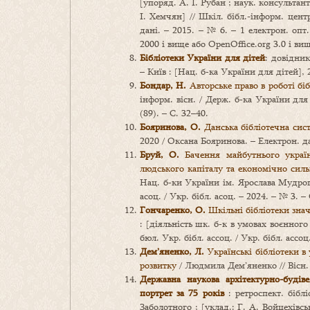
[упоряд. А. І. Рубан ; наук. консультант
І. Хемчян] // Шкіл. бібл.-інформ. цент
дані. – 2015. – № 6. – 1 електрон. оп
2000 і вище або OpenOffice.org 3.0 і вищ
Бібліотеки України для дітей
: довідник
– Київ : [Нац. б‑ка України для дітей], 
Бондар, Н.
Авторське право в роботі бі
інформ. вісн. / Держ. б‑ка України для 
(89). – С. 32–40.
Бояринова, О.
Данська бібліотечна сис
2020 / Оксана Бояринова. – Електрон. дан
Бруй, О.
Бачення майбутнього українс
людського капіталу та економічно силь
Нац. б‑ки України ім. Ярослава Мудрого
асоц. / Укр. бібл. асоц. – 2024. – № 3. –
Гончаренко, О.
Шкільні бібліотеки знач
: [діяльність шк. б‑к в умовах воєнног
бюл. Укр. бібл. ассоц. / Укр. бібл. ассоц
Дем’яненко, Л.
Українські бібліотеки в 
розвитку
/ Людмила Дем’яненко // Вісн. К
Державна наукова архітектурно-будіве
портрет за 75
років
: ретроспект. біблі
Заболотного ; [уклад.: Г. А. Войцехівськ