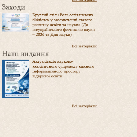
Заходи
Круглий стіл «Роль освітянських
бібліотек у забезпеченні сталого
розвитку освіти та науки» (До
всеукраїнського фестивалю науки
– 2026 та Дня науки)
Всі матеріали
Наші видання
Актуалізація науково-
аналітичного супроводу єдиного
інформаційного простору
відкритої освіти
Всі матеріали