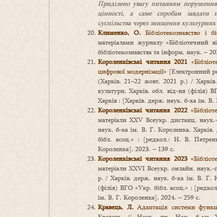
Приділено увагу питанням порушення 
цінності, а саме спробам завдати н
суспільства через знищення культурних
Клименко, О.
Бібліотекознавство і б
матеріалами журналу «Бібліотечний в
бібліотекознавства та інформ. наук. – 202
Короленківські читання 2021
«Бібліоте
цифрової модернізації»
[Електронний рес
(Харків, 21–22 жовт. 2021 р.) / Харків
культури, Харків. обл. від‑ня (філія) ВГ
Харків : [Харків. держ. наук. б‑ка ім. В.
Короленківські читання 2022
«Бібліоте
матеріали ХХV Всеукр. дистанц. наук.-п
наук. б‑ка ім. В. Г. Короленка, Харків.
бібл. асоц.» ; [редкол.: Н. В. Петрен
Короленка], 2023. – 139 с.
Короленківські читання 2023
«Бібліоте
матеріали ХХVІ Всеукр. онлайн. наук.-п
р. / Харків. держ. наук. б‑ка ім. В. Г.
(філія) ВГО «Укр. бібл. асоц.» ; [редкол
ім. В. Г. Короленка], 2024. – 259 с.
Кравець, Л.
Адаптація системи функці
Кравець // Наук. пр. Нац. б‑ки У