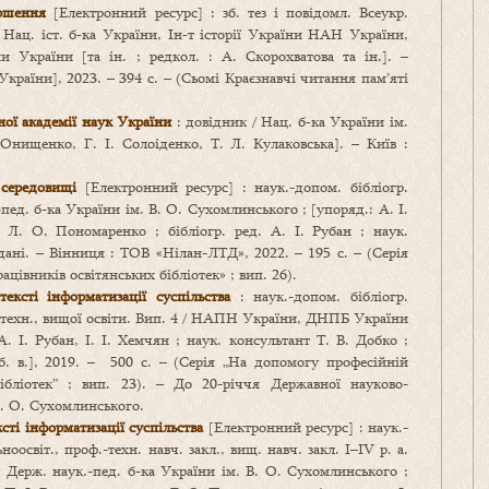
ершення
[Електронний ресурс] : зб. тез і повідомл. Всеукр.
/ Нац. іст. б‑ка України, Ін‑т історії України НАН України,
и України [та ін. ; редкол. : А. Скорохватова та ін.]. –
 України], 2023. – 394 с. – (Сьомі Краєзнавчі читання пам’яті
ної академії наук України
: довідник / Нац. б‑ка України ім.
. Онищенко, Г. І. Солоіденко, Т. Л. Кулаковська]. – Київ :
 середовищі
[Електронний ресурс] : наук.-допом. бібліогр.
д. б-ка України ім. В. О. Сухомлинського ; [упоряд.: А. І.
. Л. О. Пономаренко ; бібліогр. ред. А. І. Рубан ; наук.
дані. – Вінниця : ТОВ «Нілан-ЛТД», 2022. – 195 с. – (Серія
ацівників освітянських бібліотек» ; вип. 26).
ексті інформатизації суспільства
: наук.-допом. бібліогр.
ф.-техн., вищої освіти. Вип. 4 / НАПН України, ДНПБ України
. І. Рубан, І. І. Хемчян ; наук. консультант Т. В. Добко ;
 [б. в.], 2019. – 500 с. – (Серія „На допомогу професійній
бібліотек” ; вип. 23). – До 20-річчя Державної науково-
 В. О. Сухомлинського.
сті інформатизації суспільства
[Електронний ресурс] : наук.-
оосвіт., проф.-техн. навч. закл., вищ. навч. закл. І–ІV р. а.
, Держ. наук.-пед. б-ка України ім. В. О. Сухомлинського ;