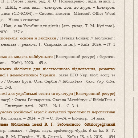
 П. І. Рогова ; наук. ред. Л. О. Пономаренко ; відп. за вип. І.
р : ШБІЦ – пов. вид. : електрон. дод. до журн. – Електрон.
т. диск (CD‑ROM). – Систем. вимоги: Microsoft Office Word
е. – Назва з етикетки.
 / Нац. б‑ка України для дітей ; [авт.-уклад. Т. М. Кузілова].
2020. – 257 с.
бліотекаря: основи й лайфхаки
/ Наталія Бондар // Бібліосвіт :
юнацтва ; [редкол.: Г. Саприкін та ін.]. – Київ, 2024. – № 1
тема як модель майбутнього
[Електронний ресурс] : березень
і. – [Київ], 2020. – 65 с.
ьких бібліотек для післявоєнного відновлення, розвитку
ної і демократичної України
: заява ВГО Укр. бібл. асоц. та
 / Оксана Бруй, Олег Сербін // БібліоТека : бюл. Укр. бібл.
 С. 2–3.
имі для української освіти та культури [Електронний ресурс]
о часу] / Олена Гончаренко, Оксана Матвійчук // БібліоТека :
. – Електрон. дані. – 2023. – № 1. – С. 3–4.
умовах російської агресії: актуальні проблеми та перспективи
н. палати. – 2024. – № – С. 18–24. – Бібліогр.: 14 назв.
льна бібліотека імені В.
Г.
Заболотного: бібліографічний
огр. покажч. / Держ. наук. архітектур
.-
будів. б‑ка ім. В. Г.
а, В. М. П’яскіна, Н. В. Світла]. – Київ : [Б. в.], 2019. – 654