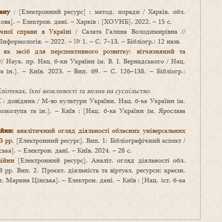
ану
: [Електронний ресурс] : метод. поради / Харків. обл.
чова]. – Електрон. дані. – Харків : [ХОУНБ], 2022. – 15 с.
ечної справи в Україні
/ Салата Галина Володимирівна //
нформологія. – 2022. – № 1. – С. 7–13. – Бібліогр.: 12 назв.
ї як засіб для перспективного розвитку: вітчизняний та
 Наук. пр. Нац. б‑ки України ім. В. І. Вернадського / Нац.
а ін.]. – Київ, 2023. – Вип. 69. – С. 126–138. – Бібліогр.:
ліотеках, їхні можливості та вплив на суспільство.
Я
: довідник / М‑во культури України, Нац. б‑ка України ім.
озколупа та ін.]. – Київ : [Нац. б‑ка України ім. Ярослава
ійни:
аналітичний огляд діяльності обласних універсальних
3 рр.
[Електронний ресурс]. Вип. 1: Бібліографічний аспект /
ська]. – Електрон. дані. – Київ, 2024. – 28 с.
ійни
[Електронний ресурс]. Аналіт. огляд діяльності обл.
 рр. Вип. 2. Проєкт. діяльність та віртуал. ресурси: краєзн.
т. Марина Цінська]. – Електрон. дані. – Київ : [Нац. іст. б‑ка