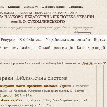
вна
Контакти
Мапа сайту
Допомога онлайн
Статистика
НАЦІОНАЛЬНА АКАДЕМІЯ ПЕДАГОГІЧНИХ НАУК УКРАЇНИ
А НАУКОВО-ПЕДАГОГІЧНА БІБЛІОТЕКА УКРАЇНИ
В. О. СУХОМЛИНСЬКОГО
ІМЕНІ
Ресурси
Е-бібліотека
Українська мова онлайн
Віртуал
ліотечному фахівцю
Онлайн реєстрація
Календар подій
A
A
ні зали
>
Віртуальний читальний зал кабінету бібліотекознавства
>
A
Загальні засади бі
справи. Бібліотечна система
електронна пошта провідних бібліотек України
: довідник
аїни ім. Ярослава Мудрого ; [матеріал підгот. О. Зозуля]. –
Мудрого], 2019. – 39 с.
ліотек України
: [довідник] / Нац. б‑ка України для дітей ;
б‑ка України для дітей], 2021. – 26 с.