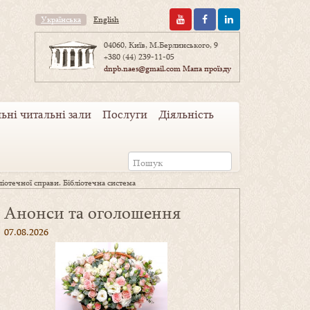
Українська
English
04060, Київ, М.Берлинського, 9
+380 (44) 239-11-05
dnpb.naes@gmail.com
Мапа проїзду
ьні читальні зали
Послуги
Діяльність
бліотечної справи. Бібліотечна система
Анонси та оголошення
07.08.2026