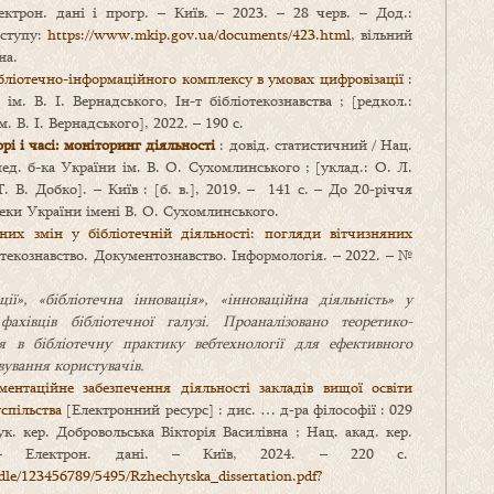
ектрон. дані і прогр. – Київ. – 2023. – 28 черв. – Дод.:
ступу:
https://www.mkip.gov.ua/documents/423.html
, вільний
на.
бліотечно-інформаційного комплексу в умовах цифровізації
:
 ім. В. І. Вернадського, Ін-т бібліотекознавства ; [редкол.:
. В. І. Вернадського], 2022. – 190 с.
рі і часі: моніторинг діяльності
: довід. статистичний / Нац.
ед. б-ка України ім. В. О. Сухомлинського ; [уклад.: О. Л.
Т. В. Добко]. – Київ : [б. в.], 2019. – 141 с. – До 20‑річчя
теки України імені В. О. Сухомлинського.
их змін у бібліотечній діяльності: погляди вітчизняних
текознавство. Документознавство. Інформологія. – 2022. – №
ї», «бібліотечна інновація», «інноваційна діяльність» у
ахівців бібліотечної галузі. Проаналізовано теоретико-
 в бібліотечну практику вебтехнології для ефективного
ування користувачів.
ентаційне забезпечення діяльності закладів вищої освіти
спільства
[Електронний ресурс] : дис. … д‑ра філософії : 029
к. кер. Добровольська Вікторія Василівна ; Нац. акад. кер.
. – Електрон. дані. – Київ, 2024. – 220 с.
ndle/123456789/5495/Rzhechytska_dissertation.pdf?