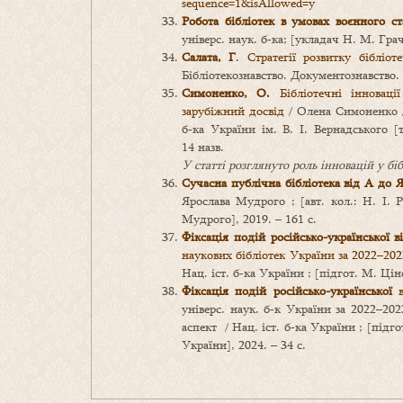
sequence=1&isAllowed=y
Робота бібліотек в умовах воєнного ст
універс. наук. б‑ка; [укладач Н. М. Гра
Салата, Г
. Стратегії розвитку бібліот
Бібліотекознавство. Документознавство. І
Симоненко, О.
Бібліотечні інноваці
зарубіжний досвід
/ Олена Симоненко //
б‑ка України ім. В. І. Вернадського [т
14 назв.
У статті розглянуто роль інновацій у біб
Сучасна публічна бібліотека від А до 
Ярослава Мудрого ; [авт. кол.: Н. І. Р
Мудрого], 2019. – 161 с.
Фіксація подій російсько-української в
наукових бібліотек України за 2022–202
Нац. іст. б‑ка України ; [підгот. М. Цін
Фіксація подій російсько-української
в
універс. наук. б‑к України за 2022–2023
аспект / Нац. іст. б‑ка України ; [підго
України], 2024. – 34 с.