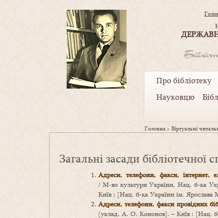
Голо
ДЕРЖАВН
Про бібліотеку
Науковцю
Біб
Головна
>
Віртуальні читаль
Загальні засади бібліотечної 
Адреси, телефони, факси, інтернет, 
/ М‑во культури України, Нац. б‑ка Укр
Київ : [Нац. б‑ка України ім. Ярослава 
Адреси, телефони, факси провідних біб
[уклад. А. О. Кононов]. – Київ : [Нац. 