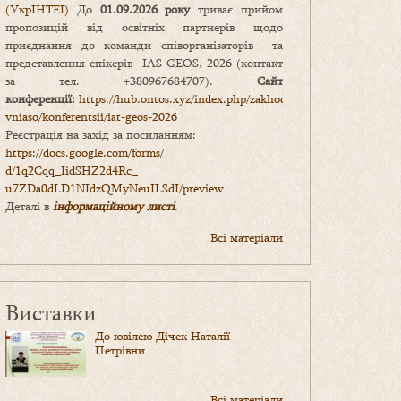
(УкрІНТЕІ)
До
01.09.2026 року
триває прийом
пропозицій від освітніх партнерів щодо
приєднання до команди співорганізаторів та
представлення спікерів IAS-GEOS, 2026 (контакт
за тел. +380967684707).
Сайт
конференції:
https://hub.ontos.xyz/index.php/zakhody-
vniaso/konferentsii/iat-geos-2026
Реєстрація на захід за посиланням:
https://docs.google.com/forms/
d/1q2Cqq_IidSHZ2d4Rc_
u7ZDa0dLD1NIdzQMyNeuILSdI/
preview
Деталі в
інформаційному листі
.
Всі матеріали
Виставки
До ювілею Дічек Наталії
Петрівни
Всі матеріали