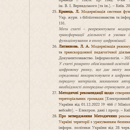
ім. В. І. Вернадського [та ін.]. – Київ, 
Кравець, Л.
Модернізація системи функ
Укр. журн. з бібліотекознавства та інфор
131.
Мета статті
– репрезентувати модер
трансформації діяльності в умовах і
функціонування в епоху цифровізації.
Литвинова, Л. А.
Модернізація режиму 
та транскордонної педагогічної діяльн
Документознавство. Інформологія. – 2022.
У статті розкрито обов’язковий освітні
цифровому ринку, що дає змогу вик
середовищі використовувати в цифрово
передачу матеріалів, захищених авто
необхідності попередньо отримувати доз
Методичні рекомендації щодо
створенн
територіальних громадах
[Електронний 
України від 01.12.2022 № 466 // Мініст
вебсайт]. – Електрон. дані і прогр. – Киї
Про затвердження Методичних
реком
Україні території з урахуванням безпеки
інформ. політики України від 28 черв