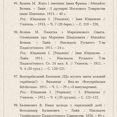
Возняк М. Житє і значіннє Івана Франка / Михайло
Возняк. – Львів : З друкарні Наукового Товариства
імені Шевченка, 1913. – 40 с.
Рец.:
Ющишин І. [Рецензія] / Іван Ющишин //
Учитель. – 1913. – Ч. 7 (20 берез.). – С. 219 – 220.
Возняк М. Памятка з Маркіянового Свьята.
Оповідання про Маркіяна Шашкевича / Михайло
Возняк. – Львів : Накладом Руського Т-ва
Педаґоґічного, 1911. – 24 с.
Рец.:
Ющишин І. [Рецензія] / Іван Ющишин. –
Львів, 1911. – Накладом Руського Т-ва
Педаґоґічного. Ст. 24 мал. 8. // Учитель. – 1911. –
Ч. 4 (20 груд.). – С. 120–121.
Всеукраїнський Катехизм (Що мусить знати кожний
українець?). – Вижниця : Вид-во «Всеукраїнська
Біблїотека», 1911. – Ч. 1. – 29 с.+3 ненумеровані.
Рец.:
Ющишин І. [Рецензія] / І. Ющишин //
Учитель. – 1911. – Ч. 4 (20 грудня). – С. 121–122.
Калинович В. Наша молодь у переломній добі /
Володимир Калинович. – Львів : Накладом
Українського Педагогічного Товариства, 1926. – 84 с.