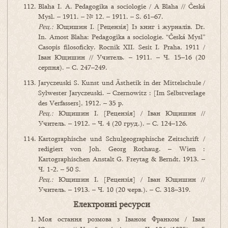
Blaha I. A. Pedagogika a sociologie / A Blaha // Česká
Mysl. – 1911. – № 12. – 1911. – S. 61–67.
Рец.:
Ющишин І. [Рецензія] Із книг і журналів. Dr.
In. Amost Blaha: Pedagogika a sociologie. “Česká Mysl”
Casopis filosoficky. Rocnik XII. Sesit I. Praha, 1911 /
Іван Ющишин // Учитель. – 1911. – Ч. 15–16 (20
серпня). – С. 247–249.
Jaryczeuski S. Kunst und Ästhetik in der Mittelschule /
Sylwester Jaryczeuski. – Czernowitz : [Im Selbstverlage
des Verfassers], 1912. – 35 p.
Рец.:
Ющишин І. [Рецензія] / Іван Ющишин //
Учитель. – 1912. – Ч. 4 (20 груд.). – С. 124–126.
Kartographische und Schulgeographische Zeitschrift /
redigiert von Joh. Georg Rothaug. – Wien :
Kartographischen Anstalt G. Freytag & Berndt, 1913. –
Ч. 1-2. – 50 S.
Рец.:
Ющишин І. [Рецензія] / Іван Ющишин //
Учитель. – 1913. – Ч. 10 (20 черв.). – С. 318–319.
Електронні ресурси
Моя остання розмова з Іваном Франком / Іван