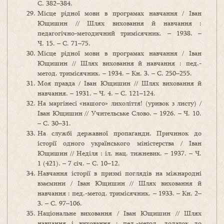
С. 382–384.
Місце рідної мови в програмах навчання / Іван
Ющишин // Шлях виховання й навчання :
педагогічно-методичний тримісячник. – 1938. –
Ч. 15. – С. 71–75.
Місце рідної мови в програмах навчання / Іван
Ющишин // Шлях виховання й навчання : пед.-
метод. тримісячник. – 1934. – Кн. 3. – С. 250–255.
Моя правда / Іван Ющишин // Шлях виховання й
навчання. – 1931. – Ч. 4. – С. 121–124.
На маргінесі «нашого» лихоліття! (уривок з листу) /
Іван Ющишин // Учительське Слово. – 1926. – Ч. 10.
– С. 30–31.
На службі державної пропаґанди. Причинок до
історії одного українського міністерства / Іван
Ющишин // Неділя : іл. нац. тижневик. – 1937. – Ч.
1 (421). – 7 січ. – С. 10–12.
Навчання історії в призмі поглядів на міжнародні
взаємини / Іван Ющишин // Шлях виховання й
навчання : пед.-метод. тримісячник. – 1933. – Кн. 2–
3. – С. 97–106.
Національне виховання / Іван Ющишин // Шлях
навчання і виховання : пед.-метод. додаток до