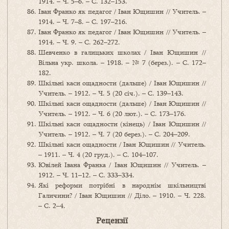
1914. – Ч. 5–6. – С. 132–153.
Іван Франко як педагог / Іван Ющишин // Учитель. –
1914. – Ч. 7–8. – С. 197–216.
Іван Франко як педагог / Іван Ющишин // Учитель. –
1914. – Ч. 9. – С. 262–272.
Шевченко в галицьких школах / Іван Ющишин //
Вільна укр. школа. – 1918. – № 7 (берез.). – С. 172–
182.
Шкільні каси ощадности (дальше) / Іван Ющишин //
Учитель. – 1912. – Ч. 5 (20 січ.). – С. 139–143.
Шкільні каси ощадности (дальше) / Іван Ющишин //
Учитель. – 1912. – Ч. 6 (20 лют.). – С. 173–176.
Шкільні каси ощадности (кінець) / Іван Ющишин //
Учитель. – 1912. – Ч. 7 (20 берез.). – С. 204–209.
Шкільні каси ощадности / Іван Ющишин // Учитель.
– 1911. – Ч. 4 (20 груд.). – С. 104–107.
Ювілей Івана Франка / Іван Ющишин // Учитель. –
1912. – Ч. 11–12. – С. 333–334.
Які реформи потрібні в народнім шкільництві
Галичини? / Іван Ющишин // Діло. – 1910. – Ч. 228.
– С. 2–4.
Рецензії