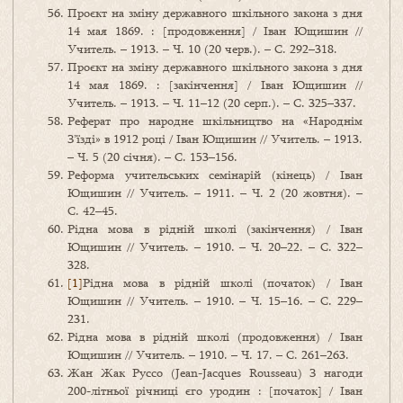
Проєкт на зміну державного шкільного закона з дня
14 мая 1869. : [продовження] / Іван Ющишин //
Учитель. – 1913. – Ч. 10 (20 черв.). – С. 292–318.
Проєкт на зміну державного шкільного закона з дня
14 мая 1869. : [закінчення] / Іван Ющишин //
Учитель. – 1913. – Ч. 11–12 (20 серп.). – С. 325–337.
Реферат про народне шкільництво на «Народнім
З’їзді» в 1912 році / Іван Ющишин // Учитель. – 1913.
– Ч. 5 (20 січня). – С. 153–156.
Реформа учительських семінарій (кінець) / Іван
Ющишин // Учитель. – 1911. – Ч. 2 (20 жовтня). –
С. 42–45.
Рідна мова в рідній школі (закінчення) / Іван
Ющишин // Учитель. – 1910. – Ч. 20–22. – С. 322–
328.
[1]
Рідна мова в рідній школі (початок) / Іван
Ющишин // Учитель. – 1910. – Ч. 15–16. – С. 229–
231.
Рідна мова в рідній школі (продовження) / Іван
Ющишин // Учитель. – 1910. – Ч. 17. – С. 261–263.
Жан Жак Руссо (Jean-Jacques Rousseau) З нагоди
200-літньої річниці єго уродин : [початок] / Іван