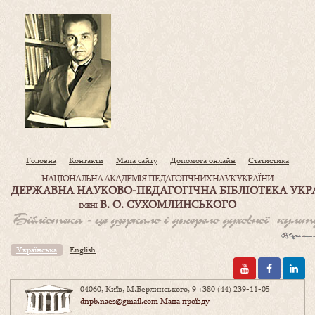
Головна
Контакти
Мапа сайту
Допомога онлайн
Статистика
НАЦІОНАЛЬНА АКАДЕМІЯ ПЕДАГОГІЧНИХ НАУК УКРАЇНИ
ДЕРЖАВНА НАУКОВО-ПЕДАГОГІЧНА БІБЛІОТЕКА УКР
В. О. СУХОМЛИНСЬКОГО
ІМЕНІ
Українська
English
04060, Київ, М.Берлинського, 9
+380 (44) 239-11-05
dnpb.naes@gmail.com
Мапа проїзду