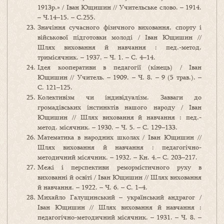
1913р.» / Іван Ющишин // Учительське слово. – 1914.
– Ч.14–15. – С.255.
Значіння сучасного фізичного виховання, спорту і
військової підготовки молоді / Іван Ющишин //
Шлях виховання й навчання : пед.-метод.
тримісячник. – 1937. – Ч. 1. – С. 4–14.
Ідея кооперативи в педагогії (кінець) / Іван
Ющишин // Учитель. – 1909. – Ч. 8. – 9 (5 трав.). –
С. 121–125.
Колективізм чи індивідуалізм. Завваги до
громадівських інстинктів нашого народу / Іван
Ющишин // Шлях виховання й навчання : пед.-
метод. місячник. – 1930. – Ч. 5. – С. 129–133.
Математика в народних школах / Іван Ющишин //
Шлях виховання й навчання : педагогічно-
методичний місячник. – 1932. – Кн. 4.– С. 203–217.
Межі і перспективи ремормістичного руху в
вихованні й освіті / Іван Ющишин // Шлях виховання
й навчання. – 1922. – Ч. 6. – С. 1–4.
Михайло Галущинський – український андрагог /
Іван Ющишин // Шлях виховання й навчання :
педагогічно-методичний місячник. – 1931. – Ч. 8. –