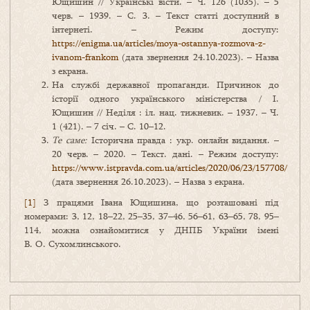
Ющишин // Українські вісти. – Ч. 126 (1035). – 5
черв. – 1939. – С. 3. – Текст статті доступний в
інтернеті. – Режим доступу:
https://enigma.ua/articles/moya-ostannya-rozmova-z-
ivanom-frankom
(дата звернення 24.10.2023). – Назва
з екрана.
На службі державної пропаґанди. Причинок до
історії одного українського міністерства / І.
Ющишин // Неділя : іл. нац. тижневик. – 1937. – Ч.
1 (421). – 7 січ. – С. 10–12.
Те саме:
Історична правда : укр. онлайн видання. –
20 черв. – 2020. – Текст. дані. – Режим доступу:
https://www.istpravda.com.ua/articles/2020/06/23/157708/
(дата звернення 26.10.2023). – Назва з екрана.
[1]
З працями Івана Ющишина, що розташовані під
номерами: 3, 12, 18–22, 25–35, 37–46, 56–61, 63–65, 78, 95–
114, можна ознайомитися у ДНПБ України імені
В. О. Сухомлинського.