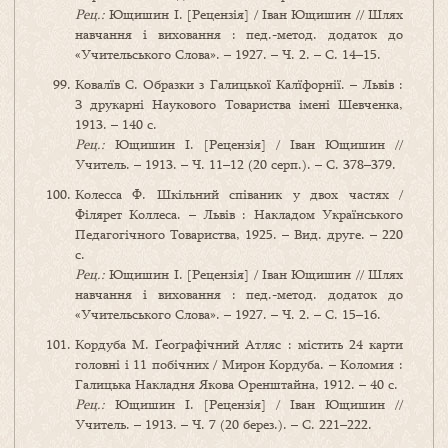
Рец.:
Ющишин І. [Рецензія] / Іван Ющишин // Шлях
навчання і виховання : пед.-метод. додаток до
«Учительського Слова». – 1927. – Ч. 2. – С. 14–15.
Ковалїв С. Образки з Галицької Калїфорнії. – Львів :
З друкарні Наукового Товариства імені Шевченка,
1913. – 140 с.
Рец.:
Ющишин І. [Рецензія] / Іван Ющишин //
Учитель. – 1913. – Ч. 11–12 (20 серп.). – С. 378–379.
Колесса Ф. Шкільний співаник у двох частях /
Філярет Коллеса. – Львів : Накладом Українського
Педагогічного Товариства, 1925. – Вид. друге. – 220
с.
Рец.:
Ющишин І. [Рецензія] / Іван Ющишин // Шлях
навчання і виховання : пед.-метод. додаток до
«Учительського Слова». – 1927. – Ч. 2. – С. 15–16.
Кордуба М. Ґеоґрафічний Атляс : містить 24 карти
головні і 11 побічних / Мирон Кордуба. – Коломия :
Галицька Накладня Якова Оренштайна, 1912. – 40 с.
Рец.:
Ющишин І. [Рецензія] / Іван Ющишин //
Учитель. – 1913. – Ч. 7 (20 берез.). – С. 221–222.