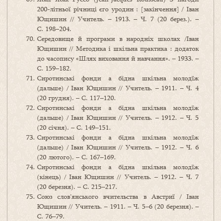
200-літньої річниці єго уродин : [закінчення] / Іван
Ющишин // Учитель. – 1913. – Ч. 7 (20 берез.). –
С. 198–204.
Середовище й програми в народніх школах /Іван
Ющишин // Методика і шкільна практика : додаток
до часопису «Шлях виховання й навчання». – 1933. –
С. 159–182.
Сиротинські фонди а бідна шкільна молодїж
(дальше) / Іван Ющишин // Учитель. – 1911. – Ч. 4
(20 грудня). – С. 117–120.
Сиротинські фонди а бідна шкільна молодїж
(дальше) / Іван Ющишин // Учитель. – 1912. – Ч. 5
(20 січня). – С. 149–151.
Сиротинські фонди а бідна шкільна молодїж
(дальше) / Іван Ющишин // Учитель. – 1912. – Ч. 6
(20 лютого). – С. 167–169.
Сиротинські фонди а бідна шкільна молодїж
(кінець) / Іван Ющишин // Учитель. – 1912. – Ч. 7
(20 березня). – С. 215–217.
Союз слов’янського вчительства в Австриї / Іван
Ющишин // Учитель. – 1911. – Ч. 5–6 (20 березня). –
С. 76–79.