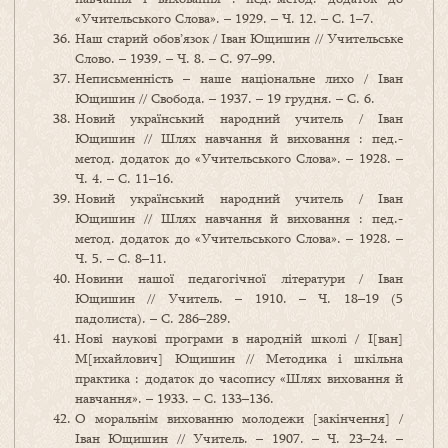
«Учительського Слова». – 1929. – Ч. 12. – С. 1–7.
Наш старий обов’язок / Іван Ющишин // Учительське
Слово. – 1939. – Ч. 8. – С. 97–99.
Неписьменність – наше національне лихо / Іван
Ющишин // Свобода. – 1937. – 19 грудня. – С. 6.
Новий український народний учитель / Іван
Ющишин // Шлях навчання й виховання : пед.-
метод. додаток до «Учительського Слова». – 1928. –
Ч. 4. – С. 11–16.
Новий український народний учитель / Іван
Ющишин // Шлях навчання й виховання : пед.-
метод. додаток до «Учительського Слова». – 1928. –
Ч. 5. – С. 8–11.
Новини нашої педагогічної літератури / Іван
Ющишин // Учитель. – 1910. – Ч. 18–19 (5
падолиста). – С. 286–289.
Нові наукові програми в народній школі / І[ван]
М[ихайлович] Ющишин // Методика і шкільна
практика : додаток до часопису «Шлях виховання й
навчання». – 1933. – С. 133–136.
О моральнім вихованню молодежи [закінчення] /
Іван Ющишин // Учитель. – 1907. – Ч. 23–24. –