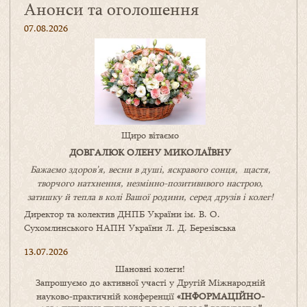
Анонси та оголошення
07.08.2026
Щиро вітаємо
ДОВГАЛЮК ОЛЕНУ МИКОЛАЇВНУ
Бажаємо здоров’я, весни в душі, яскравого сонця, щастя,
творчого натхнення, незмінно-позитивнвого настрою,
затишку
й
тепла в колі
В
ашої
родини
,
серед друзів і колег!
Директор та колектив ДНПБ України ім. В. О.
Сухомлинського НАПН України Л. Д. Березівська
13.07.2026
Шановні колеги!
Запрошуємо до активної участі у Другій Міжнародній
науково-практичній конференції
«
ІНФОРМАЦІЙНО-