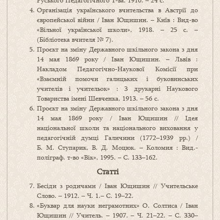
Руського Педагогічного Т-ва, 1910. – 24 с.
Організація українського вчительства в Австрії до
європейської війни / Іван Ющишин. – Київ : Вид-во
«Вільної української школи», 1918. – 25 с. –
(Бібліотека вчителя № 7).
Проєкт на зміну Державного шкільного закона з дня
14 мая 1869 року / Іван Ющишин. – Львів :
Накладом Педагогічно-Наукової Комісії при
«Взаємній помочи галицьких і буковинських
учителів і учительок» : З друкарні Наукового
Товариства імені Шевченка, 1913. – 56 с.
Проєкт на зміну Державного шкільного закона з дня
14 мая 1869 року / Іван Ющишин // Ідея
національної школи та національного виховання у
педагогічній думці Галичини (1772–1939 рр.) /
Б. М. Ступарик, В. Д. Моцюк. – Коломия : Вид.-
поліграф. т-во «Вік», 1995. – С. 133–162.
Статті
Бесіди з родичами / Іван Ющишин // Учительське
Слово. – 1912. – Ч. 1.– С. 19–22.
«Буквар для науки неграмотних» О. Солтиса / Іван
Ющишин // Учитель. – 1907. – Ч. 21–22. – С. 330–