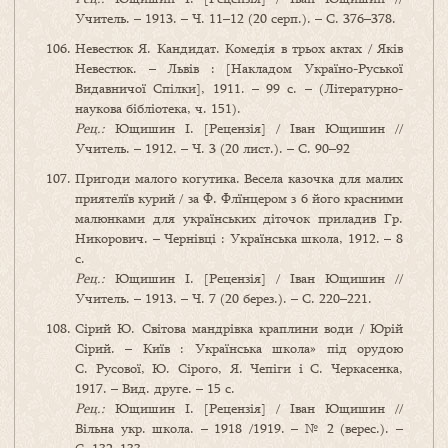
Учитель. – 1913. – Ч. 11–12 (20 серп.). – С. 376–378.
Невестюк Я. Кандидат. Комедія в трьох актах / Яків
Невестюк. – Львів : [Накладом Україно-Руської
Видавничої Спілки], 1911. – 99 с. – (Літературно-
наукова бібліотека, ч. 151).
Рец.:
Ющишин І. [Рецензія] / Іван Ющишин //
Учитель. – 1912. – Ч. 3 (20 лист.). – С. 90–92
Пригоди малого когутика. Весела казочка для малих
приятелїв курий / за Ф. Флїнцером з 6 його красними
малюнками для українських діточок приладив Гр.
Никорович. – Чернівці : Українська школа, 1912. – 8
с.
Рец.:
Ющишин І. [Рецензія] / Іван Ющишин //
Учитель. – 1913. – Ч. 7 (20 берез.). – С. 220–221.
Сірий Ю. Світова мандрівка краплини води / Юрій
Сірий. – Київ : Українська школа» під орудою
С. Русової, Ю. Сірого, Я. Чепіги і С. Черкасенка,
1917. – Вид. друге. – 15 с.
Рец.:
Ющишин І. [Рецензія] / Іван Ющишин //
Вільна укр. школа. – 1918 /1919. – № 2 (верес.). –