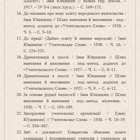
Школу») / Іван Ющишин // Вільна укр. школа. –
1917. – № 3/4 (лист./груд.). – С. 169–172.
До питання про нову освіту народнього вчительства /
Іван Ющишин // Шлях навчання й виховання : пед.-
метод. додаток до «Учительського Слова». – 1928. –
Ч. 3. – С. 5–10.
До праці! (Даймо освіту й знання народові) / Іван
Ющишин // Учительське Слово. – 1938. – Ч. 16. –
С. 224–225.
Драматизація в школі / Іван Ющишин // Шлях
навчання й виховання : пед.-метод. додаток до
«Учительського Слова». – 1927. – Ч. 1. – С. 8–11.
Драматизація в школі / Іван Ющишин // Шлях
навчання й виховання : пед.-метод. додаток до
«Учительського Слова». – 1927. – Ч. 9. – С. 4–12.
За основи рідної педаґоґії / Іван Ющишин // Шлях
виховання й навчання : пед.-метод. місячник. –
1930. – Ч. 7. – С. 193–199.
Закордонні учительські організації / І[ван]
Ю[щишин] // Учительське Слово. – 1930. – Ч. 18–19.
– С. 326–367.
Звіт з діяльності Товариства «Взаємна поміч
галицьких і буковинських учителів і учительок за