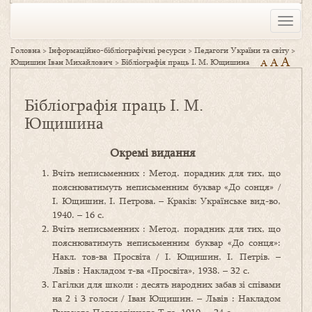
Toggle
naviga
Головна
>
Інформаційно-бібліографічні ресурси
>
Педагоги України та світу
>
A
A
Ющишин Іван Михайлович
>
Бібліографія праць І. М. Ющишина
A
Бібліографія праць І. М.
Ющишина
Окремі видання
Вчіть неписьменних : Метод. порадник для тих, що
пояснюватимуть неписьменним буквар «До сонця» /
І. Ющишин, І. Петрова. – Краків: Українське вид-во,
1940. – 16 с.
Вчіть неписьменних : Метод. порадник для тих, що
пояснюватимуть неписьменним буквар «До сонця»:
Накл. тов-ва Просвіта / І. Ющишин, І. Петрів. –
Львів : Накладом т-ва «Просвіта», 1938. – 32 с.
Гагілки для школи : десять народних забав зі співами
на 2 і 3 голоси / Іван Ющишин. – Львів : Накладом