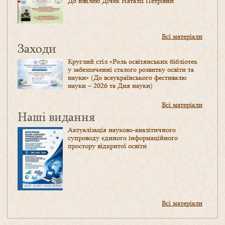
До ювілею Дічек Наталії Петрівни
Всі матеріали
Заходи
Круглий стіл «Роль освітянських бібліотек
у забезпеченні сталого розвитку освіти та
науки» (До всеукраїнського фестивалю
науки – 2026 та Дня науки)
Всі матеріали
Наші видання
Актуалізація науково-аналітичного
супроводу єдиного інформаційного
простору відкритої освіти
Всі матеріали