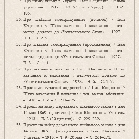
Про низчу школу в Україні / Іван Ющишин // Вільна
укр.школа. – 1917. – № 3/4 (лист./груд.). – С. 182–
186.
Про шкільне самоврядування (початок) / Іван
Ющишин // Шлях навчання і виховання : пед.-
метод. додаток до «Учительського Слова». – 1927. –
Ч. 1. – С.2–5.
Про шкільне самоврядування (продовження) / Іван
Ющишин // Шлях навчання і виховання : пед.-
метод. додаток до «Учительського Слова» – 1927. –
Ч. 3. – С. 1–4.
Про шкільний часопис / Іван Ющишин // Шлях
навчання й виховання : пед.-метод. додаток до
«Учительського Слова». – 1928. – Ч. 6. – С. 1–7.
Проблеми сучасної андрогогіки / Іван Ющишин //
Шлях виховання й навчання : пед.-метод. місячник.
– 1930. – Ч. 9. – С. 273–275.
Проєкт на зміну державного шкільного закона з дня
14 мая 1869. : [початок] / Іван Ющишин // Учитель.
– 1913. – Ч. 8 (20 цьвітня). – С. 229–239.
Проєкт на зміну державного шкільного закона з дня
14 мая 1869. : [продовження] / Іван Ющишин //
Учитель. – 1913. – Ч. 9 (20 мая). – С. 261–271.