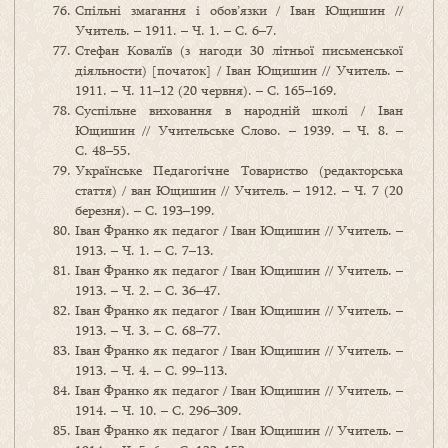
Спільні змагання і обов’язки / Іван Ющишин //
Учитель. – 1911. – Ч. 1. – С. 6–7.
Стефан Ковалїв (з нагоди 30 літньої письменської
діяльности) [початок] / Іван Ющишин // Учитель. –
1911. – Ч. 11–12 (20 червня). – С. 165–169.
Суспільне виховання в народній школі / Іван
Ющишин // Учительське Слово. – 1939. – Ч. 8. –
С. 48–55.
Українське Педагогічне Товариство (редакторська
стаття) / ван Ющишин // Учитель. – 1912. – Ч. 7 (20
березня). – С. 193–199.
Іван Франко як педагог / Іван Ющишин // Учитель. –
1913. – Ч. 1. – С. 7–13.
Іван Франко як педагог / Іван Ющишин // Учитель. –
1913. – Ч. 2. – С. 36–47.
Іван Франко як педагог / Іван Ющишин // Учитель. –
1913. – Ч. 3. – С. 68–77.
Іван Франко як педагог / Іван Ющишин // Учитель. –
1913. – Ч. 4. – С. 99–113.
Іван Франко як педагог / Іван Ющишин // Учитель. –
1914. – Ч. 10. – С. 296–309.
Іван Франко як педагог / Іван Ющишин // Учитель. –