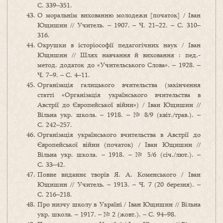
С. 339–351.
О моральнім вихованню молодежи [початок] / Іван
Ющишин // Учитель. – 1907. – Ч. 21–22. – С. 310–
316.
Окрушки в історіософії педагогічних наук / Іван
Ющишин // Шлях навчання й виховання : пед.-
метод. додаток до «Учительського Слова». – 1928. –
Ч. 7–9. – С. 4–11.
Організація галицького вчительства (закінчення
статті «Організація українського вчительства в
Австрії до Європейської війни») / Іван Ющишин //
Вільна укр. школа. – 1918. – № 8/9 (квіт./трав.). –
С. 242–257.
Організація українського вчительства в Австрії до
Європейської війни (початок) / Іван Ющишин //
Вільна укр. школа. – 1918. – № 5/6 (січ./лют.). –
С. 33–42.
Повне виданнє творів Я. А. Коменського / Іван
Ющишин // Учитель. – 1913. – Ч. 7 (20 березня). –
С. 216–218.
Про низчу школу в Україні / Іван Ющишин // Вільна
укр. школа. – 1917. – № 2 (жовт.). – С. 94–98.