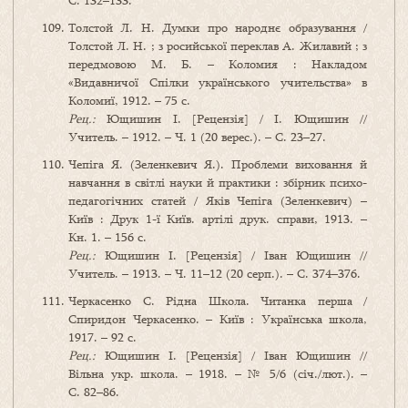
С. 132–133.
Толстой Л. Н. Думки про народнє образування /
Толстой Л. Н. ; з росийської переклав А. Жилавий ; з
передмовою М. Б. – Коломия : Накладом
«Видавничої Спілки українського учительства» в
Коломиї, 1912. – 75 с.
Рец.:
Ющишин І. [Рецензія] / І. Ющишин //
Учитель. – 1912. – Ч. 1 (20 верес.). – С. 23–27.
Чепіга Я. (Зеленкевич Я.). Проблеми виховання й
навчання в світлі науки й практики : збірник психо-
педагогічних статей / Яків Чепіга (Зеленкевич) –
Київ : Друк 1-ї Київ. артілі друк. справи, 1913. –
Кн. 1. – 156 с.
Рец.:
Ющишин І. [Рецензія] / Іван Ющишин //
Учитель. – 1913. – Ч. 11–12 (20 серп.). – С. 374–376.
Черкасенко С. Рідна Школа. Читанка перша /
Спиридон Черкасенко. – Київ : Українська школа,
1917. – 92 с.
Рец.:
Ющишин І. [Рецензія] / Іван Ющишин //
Вільна укр. школа. – 1918. – № 5/6 (січ./лют.). –
С. 82–86.