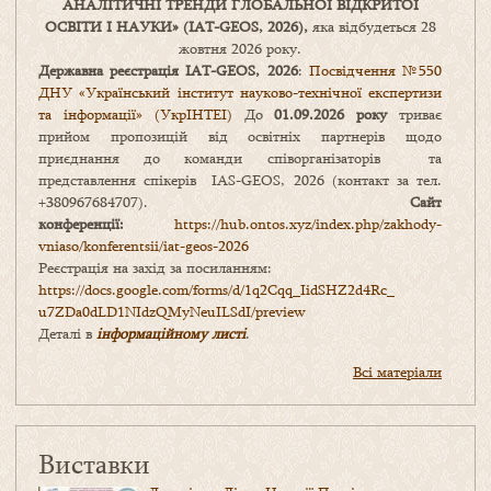
АНАЛІТИЧНІ ТРЕНДИ
ГЛОБАЛЬНОЇ ВІДКРИТОЇ
ОСВІТИ І НАУКИ
» (IAT-GEOS, 2026),
яка відбудеться 28
жовтня 2026 року.
Державна реєстрація IAT-GEOS, 2026
:
Посвідчення №550
ДНУ «Український інститут науково-технічної експертизи
та інформації» (УкрІНТЕІ)
До
01.09.2026 року
триває
прийом пропозицій від освітніх партнерів щодо
приєднання до команди співорганізаторів та
представлення спікерів IAS-GEOS, 2026 (контакт за тел.
+380967684707).
Сайт
конференції:
https://hub.ontos.xyz/index.php/zakhody-
vniaso/konferentsii/iat-geos-2026
Реєстрація на захід за посиланням:
https://docs.google.com/forms/
d/1q2Cqq_IidSHZ2d4Rc_
u7ZDa0dLD1NIdzQMyNeuILSdI/
preview
Деталі в
інформаційному листі
.
Всі матеріали
Виставки