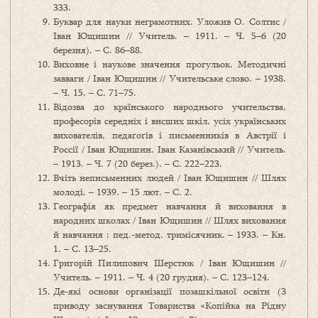
333.
Буквар для науки неграмотних. Уложив О. Солтис /
Іван Ющишин // Учитель. – 1911. – Ч. 5–6 (20
березня). – С. 86–88.
Виховне і наукове значення прогульок. Методичні
завваги / Іван Ющишин // Учительське слово. – 1938.
– Ч. 15. – С. 71–75.
Відозва до країнського народнього учительства,
професорів середніх і висших шкіл, усіх українських
вихователів, педаґоґів і письменників в Австрії і
Россії / Іван Ющишин, Іван Казанівський // Учитель.
– 1913. – Ч. 7 (20 берез.). – С. 222–223.
Вчіть неписьменних людей / Іван Ющишин // Шлях
молоді. – 1939. – 15 лют. – С. 2.
Географія як предмет навчання й виховання в
народних школах / Іван Ющишин // Шлях виховання
й навчання : пед.-метод. тримісячник. – 1933. – Кн.
1. – С. 13–25.
Григорій Пилипович Шерстюк / Іван Ющишин //
Учитель. – 1911. – Ч. 4 (20 грудня). – С. 123–124.
Де-які основи організації позашкільної освіти (З
приводу заснування Товариства «Копійка на Рідну