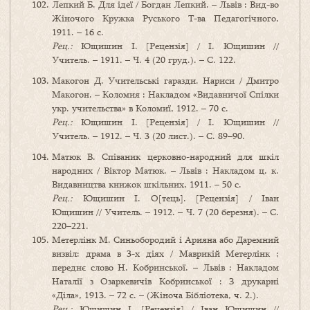
Лепкий Б. Для ідеї / Богдан Лепкий. – Львів : Вид-во
Жіночого Кружка Руського Т-ва Педагогічного,
1911. – 16 с.
Рец.:
Ющишин І. [Рецензія] / І. Ющишин //
Учитель. – 1911. – Ч. 4 (20 груд.). – С. 122.
Макогон Д. Учительські гаразди. Нариси / Дмитро
Макогон. – Коломия : Накладом «Видавничої Спілки
укр. учительства» в Коломиї, 1912. – 70 с.
Рец.:
Ющишин І. [Рецензія] / І. Ющишин //
Учитель. – 1912. – Ч. 3 (20 лист.). – С. 89–90.
Матюк В. Співаник церковно-народний для шкіл
народних / Віктор Матюк. – Львів : Накладом ц. к.
Видавництва книжок шкільних, 1911. – 50 с.
Рец.:
Ющишин І. О[тець]. [Рецензія] / Іван
Ющишин // Учитель. – 1912. – Ч. 7 (20 березня). – С.
220–221.
Метерлінк М. Синьобородий і Арияна або Даремний
визвіл: драма в 3-х діях / Маврикій Метерлінк ;
переднє слово Н. Кобринської. – Львів : Накладом
Наталії з Озаркевичів Кобринської : З друкарні
«Діла», 1913. – 72 с. – (Жіноча Бібліотека, ч. 2.).
Рец.:
Ющишин І. [Рецензія] / Іван Ющишин //