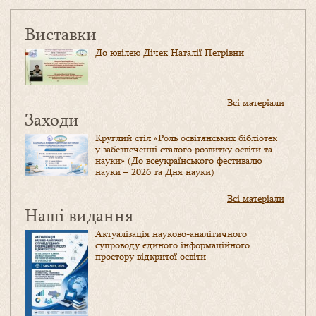
Виставки
До ювілею Дічек Наталії Петрівни
Всі матеріали
Заходи
Круглий стіл «Роль освітянських бібліотек
у забезпеченні сталого розвитку освіти та
науки» (До всеукраїнського фестивалю
науки – 2026 та Дня науки)
Всі матеріали
Наші видання
Актуалізація науково-аналітичного
супроводу єдиного інформаційного
простору відкритої освіти