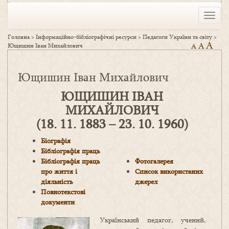
Toggle
naviga
Головна
>
Інформаційно-бібліографічні ресурси
>
Педагоги України та світу
>
A
A
Ющишин Іван Михайлович
A
Ющишин Іван Михайлович
ЮЩИШИН ІВАН
МИХАЙЛОВИЧ
(18. 11. 1883 – 23. 10. 1960)
Біографія
Бібліографія праць
Бібліографія праць
Фотогалерея
про життя і
Список використаних
діяльність
джерел
Повнотекстові
документи
Український педагог, учений,