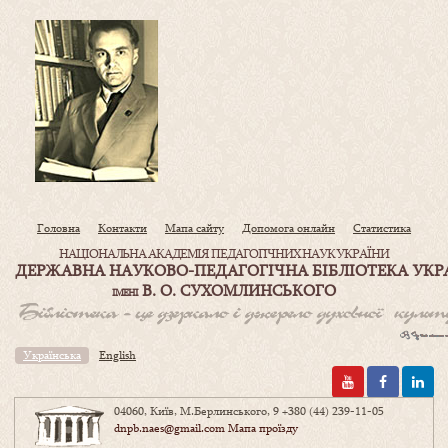
Головна
Контакти
Мапа сайту
Допомога онлайн
Статистика
НАЦІОНАЛЬНА АКАДЕМІЯ ПЕДАГОГІЧНИХ НАУК УКРАЇНИ
ДЕРЖАВНА НАУКОВО-ПЕДАГОГІЧНА БІБЛІОТЕКА УКР
В. О. СУХОМЛИНСЬКОГО
ІМЕНІ
Українська
English
04060, Київ, М.Берлинського, 9
+380 (44) 239-11-05
dnpb.naes@gmail.com
Мапа проїзду