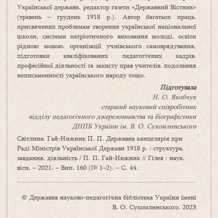
Української держави, редактор газети «Державний Вістник»
(травень – грудень 1918 р.). Автор багатьох праць,
присвячених проблемам творення української національної
школи, системи патріотичного виховання молоді, освіти
рідною мовою, організації учнівського самоврядування,
підготовки кваліфікованих педагогічних кадрів,
професійної діяльності та захисту прав учителів, подолання
неписьменності українського народу тощо.
Підготувала
Н. О. Якобчук
старший науковий співробітник
відділу педагогічного джерелознавства та біографістики
ДНПБ України ім. В. О. Сухомлинського
Світлина: Гай-Нижник П. П. Державна канцелярія при
Раді Міністрів Української Держави 1918 р. : структура,
завдання, діяльність / П. П. Гай-Нижник // Гілея : наук.
вісн. – 2021. – Вип. 160 (№ 1–2). – С. 44.
© Державна науково-педагогічна бібліотека України імені
В. О. Сухомлинського, 2023