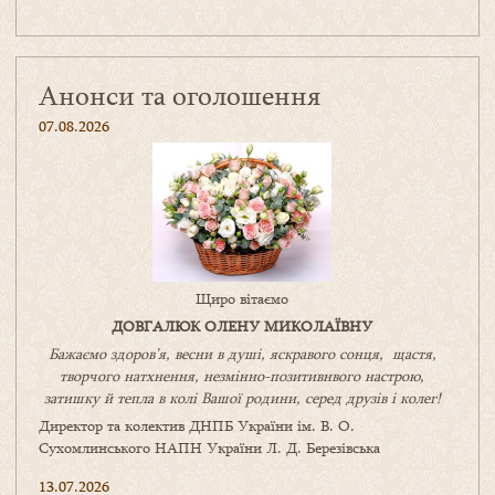
Анонси та оголошення
07.08.2026
Щиро вітаємо
ДОВГАЛЮК ОЛЕНУ МИКОЛАЇВНУ
Бажаємо здоров’я, весни в душі, яскравого сонця, щастя,
творчого натхнення, незмінно-позитивнвого настрою,
затишку
й
тепла в колі
В
ашої
родини
,
серед друзів і колег!
Директор та колектив ДНПБ України ім. В. О.
Сухомлинського НАПН України Л. Д. Березівська
13.07.2026