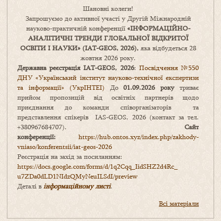
Шановні колеги!
Запрошуємо до активної участі у Другій Міжнародній
науково-практичній конференції
«
ІНФОРМАЦІЙНО-
АНАЛІТИЧНІ ТРЕНДИ
ГЛОБАЛЬНОЇ ВІДКРИТОЇ
ОСВІТИ І НАУКИ
» (IAT-GEOS, 2026),
яка відбудеться 28
жовтня 2026 року.
Державна реєстрація IAT-GEOS, 2026
:
Посвідчення №550
ДНУ «Український інститут науково-технічної експертизи
та інформації» (УкрІНТЕІ)
До
01.09.2026 року
триває
прийом пропозицій від освітніх партнерів щодо
приєднання до команди співорганізаторів та
представлення спікерів IAS-GEOS, 2026 (контакт за тел.
+380967684707).
Сайт
конференції:
https://hub.ontos.xyz/index.php/zakhody-
vniaso/konferentsii/iat-geos-2026
Реєстрація на захід за посиланням:
https://docs.google.com/forms/
d/1q2Cqq_IidSHZ2d4Rc_
u7ZDa0dLD1NIdzQMyNeuILSdI/
preview
Деталі в
інформаційному листі
.
Всі матеріали