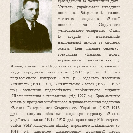
громадський та політичний діяч.
Учитель українських народних
шкіл на Збаражчині, голова
місцевих осередків «Рідної
школи» та Окружного
учительського товариства. Один
із творців і подвижників
національної школи та системи
освіти. Член, пізніше секретар,
товариства «Взаїмна поміч
українського учительства» у
Львові, голова його Педагогічно-наукової комісії, учасник
з’їзду народного вчительства (1914 р.) та Першого
педагогічного конгресу (1935 р.), редактор часописів
«Учитель» (1911–1914), «Учительське Слово» (1922 – 1939
рр.), засновник педагогічного періодичного видання
«Шлях навчання і виховання» (від 1927 р.). Брав активну
участь у процесах українського державотворення: редагував
«Вісник Генерального Секретаріату України» (1917–1918
рр.), виконував обов’язки секретаря журналу «Вільна
українська школа» (1917–1918 рр.), працював у Міністерстві
освіти УНР завідувачем відділу народного шкільництва (у
1918 р.), директор Департаменту державної преси