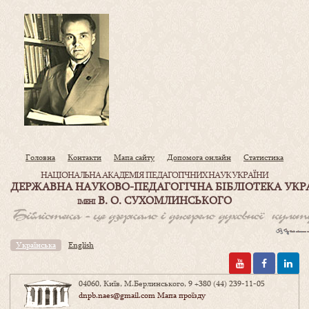
Головна
Контакти
Мапа сайту
Допомога онлайн
Статистика
НАЦІОНАЛЬНА АКАДЕМІЯ ПЕДАГОГІЧНИХ НАУК УКРАЇНИ
ДЕРЖАВНА НАУКОВО-ПЕДАГОГІЧНА БІБЛІОТЕКА УКР
В. О. СУХОМЛИНСЬКОГО
ІМЕНІ
Українська
English
04060, Київ, М.Берлинського, 9
+380 (44) 239-11-05
dnpb.naes@gmail.com
Мапа проїзду