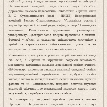
набутий досвід і перспективи
», організовані у співпраці
Національної академії педагогічних наук України,
Державної науково-педагогічної бібліотеки України імені
В. О. Сухомлинського (далі – ДНПБ), Всеукраїнської
асоціації Василя Сухомлинського, Управління освіти і
науки Броварської міської ради, кафедри теорії і методики
виховання Рівненського державного гуманітарного
університету. Цьогоріч захід вперше проведено в онлайн-
форматі у зв’язку зі складною епідемічною ситуацією в
країні та карантинними обмеженнями, однак це не
вплинуло на інтенсивне та творче спілкування.
У читаннях взяли участь різні категорії учасників (понад
200 осіб) з України та зарубіжжя, зокрема: вихователі,
методисти, керівники закладів дошкільної освіти; вчителі,
бібліотекарі, директори закладів загальної середньої оcвіти;
науково-педагогічні працівники та здобувачі освіти
закладів вищої та післядипломної освіти; науковці, музейні
фахівці та ін. Зацікавленість широкої освітньо-наукової
аудиторії свідчить про масштабний характер заходу, його
актуальність, затребуваність та своєчасність.
На пленарному засіданні привітав учасників читань
Президент Національної академії педагогічних наук