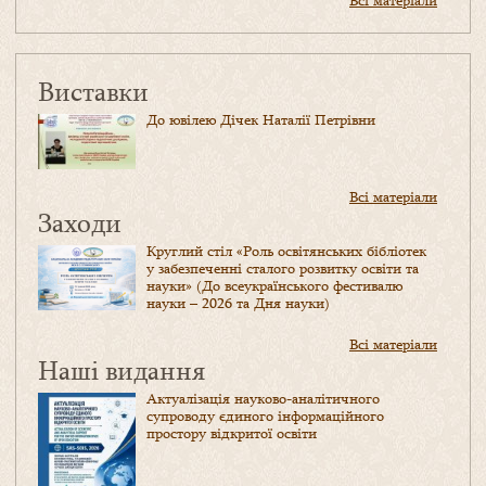
Всі матеріали
Виставки
До ювілею Дічек Наталії Петрівни
Всі матеріали
Заходи
Круглий стіл «Роль освітянських бібліотек
у забезпеченні сталого розвитку освіти та
науки» (До всеукраїнського фестивалю
науки – 2026 та Дня науки)
Всі матеріали
Наші видання
Актуалізація науково-аналітичного
супроводу єдиного інформаційного
простору відкритої освіти