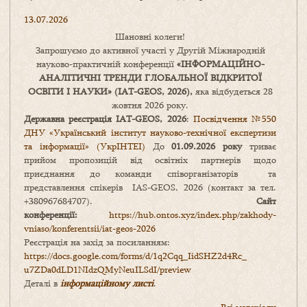
13.07.2026
Шановні колеги!
Запрошуємо до активної участі у Другій Міжнародній
науково-практичній конференції
«
ІНФОРМАЦІЙНО-
АНАЛІТИЧНІ ТРЕНДИ
ГЛОБАЛЬНОЇ ВІДКРИТОЇ
ОСВІТИ І НАУКИ
» (IAT-GEOS, 2026),
яка відбудеться 28
жовтня 2026 року.
Державна реєстрація IAT-GEOS, 2026
:
Посвідчення №550
ДНУ «Український інститут науково-технічної експертизи
та інформації» (УкрІНТЕІ)
До
01.09.2026 року
триває
прийом пропозицій від освітніх партнерів щодо
приєднання до команди співорганізаторів та
представлення спікерів IAS-GEOS, 2026 (контакт за тел.
+380967684707).
Сайт
конференції:
https://hub.ontos.xyz/index.php/zakhody-
vniaso/konferentsii/iat-geos-2026
Реєстрація на захід за посиланням:
https://docs.google.com/forms/
d/1q2Cqq_IidSHZ2d4Rc_
u7ZDa0dLD1NIdzQMyNeuILSdI/
preview
Деталі в
інформаційному листі
.