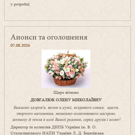
у розробці
Анонси та оголошення
07.08.2026
Щиро вітаємо
ДОВГАЛЮК ОЛЕНУ МИКОЛАЇВНУ
Бажаємо здоров’я, весни в душі, яскравого сонця, щастя,
творчого натхнення, незмінно-позитивнвого настрою,
затишку
й
тепла в колі
В
ашої
родини
,
серед друзів і колег!
Директор та колектив ДНПБ України ім. В. О.
Сухомлинського НАПН України Л. Д. Березівська