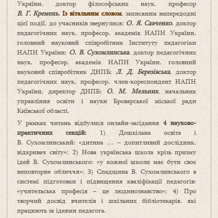
України, доктор філософських наук, професор
В. Г. Кремень.
Із вітальним словом
, записаним напередодні
цієї події, до учасників звернулися:
О. Я. Савченко
, доктор
педагогічних наук, професор, академік НАПН України,
головний науковий співробітник Інституту педагогіки
НАПН України;
О. В. Сухомлинська
, доктор педагогічних
наук, професор, академік НАПН України, головний
науковий співробітник ДНПБ;
Л. Д. Березівська
, доктор
педагогічних наук, професор, член-кореспондент НАПН
України, директор ДНПБ;
О. М. Мельник
, начальник
управління освіти і науки Броварської міської ради
Київської області.
У рамках читань відбулися онлайн-засідання
4 науково-
практичних секцій:
1) Дошкільна освіта і
В. Сухомлинський: «дитина … – допитливий дослідник,
відкривач світу»; 2) Нова українська школа крізь призму
ідей В. Сухомлинського: «у кожної школи має бути своє
неповторне обличчя»; 3) Спадщина В. Сухомлинського в
системі підготовки і підвищення кваліфікації педагогів:
«учительська професія – це людинознавство»; 4) Про
творчий досвід вчителів і шкільних бібліотекарів, які
працюють за ідеями педагога.