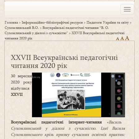
Toggle
naviga
Головна
>
Інформаційно-бібліографічні ресурси
>
Педагоги України та світу
>
Сухомлинський В.О.
>
Всеукраїнські педагогічні читання “В. О.
Сухомлинський у діалозі з сучасністю”
>
XXVII Всеукраїнські педагогічні
A
A
читання 2020 рік
A
XXVII Всеукраїнські педагогічні
читання 2020 рік
30 вересня
2020 року
відбулися
XXVI
I
Всеукраїнські педагогічні інтернет-читання
«Василь
Сухомлинський у діалозі з сучасністю. Ідеї Василя
Сухомлинського крізь призму сучасних освітніх практик: