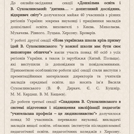
До онлайн-засідання секції
«Дошкільна освіта і
В. Сухомлинський: “дитина… – допитливий дослідник,
відкривач світу”»
долучилося майже 40 учасників з різних
регіонів України: зокрема науковці і працівники закладів
дошкільної освіти, вихователі з Києва, Миколаєва,
Мукачева, Рівного, Луцька, Херсону, Броварів.
У роботі другої секції
«Нова українська школа крізь призму
ідей В. Сухомлинського: ”у кожної школи має бути своє
неповторне
обличчя”»
взяли участь понад 60 осіб з усіх
регіонів України, а також із зарубіжжя (Китай, Польща),
які виступили із доповідями та повідомленнями.
Прикметною особливістю роботи цієї секції стали виступи з
презентаційними матеріалами директорів та учителів
закладів середньої освіти, що носять ім’я Василя
Сухомлинського (В. Ф. Деркач, Є. С. Кушнір,
М. М. Кардаш, В. М. Кащеєв).
До роботи третьої секції
«Спадщина В. Сухомлинського в
системі підготовки і підвищення кваліфікації педагогів:
“учительська професія – це людинознавство”»
долучилося
понад 50 учасників, переважно науковці, викладачі
закладів вищої освіти, обласних інститутів післядипломної
педагогічної освіти, педагогічних коледжів з Херсону,