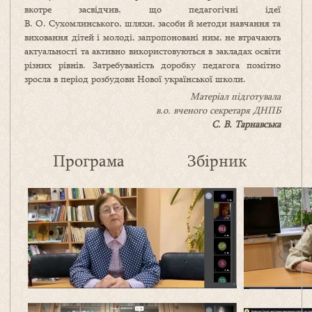
вкотре засвідчив, що педагогічні ідеї
В. О. Сухомлинського, шляхи, засоби й методи навчання та
виховання дітей і молоді, запропоновані ним, не втрачають
актуальності та активно використовуються в закладах освіти
різних рівнів. Затребуваність доробку педагога помітно
зросла в період розбудови Нової української школи.
Матеріал підготувал
а
в.о. вченого секретаря ДНПБ
С. В. Тарнавська
Програма
Збірник