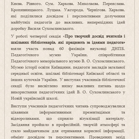
Києва, Рівного, Сум, Харкова, Миколаєва, Переяслава,
Кропивницького, Луцька, Ужгорода, Чернігова, Харкова,
які поділилися досвідом і перспективами долучення
майбутніх педагогів до важливих, неперехідних ідей
доробку Василя Сухомлинського.
У роботі четвертої секція «
Про творчий досвід вчителів і
шкільних бібліотекарів, які працюють за ідеями педагога»
взяли участь понад 60 фахівців: науковці ДНПБ,
Педагогічного музею України, співробітники
Педагогічного меморіального музею В. О. Сухомлинського,
Музею історії освіти Київщини, педагоги закладів загальної
середньої освіти, шкільні бібліотекарі Київської області та
інших куточків України. У виступах учасників бібліотечної
секції було висвітлено низку важливих питань щодо
використання педагогічних ідей В. О. Сухомлинського у
Новій українській школі.
Виступи учасників педагогічних читань супроводжувалися
цікавими інформативними презентаціями та
відеороликами, що сприяло візуалізації матеріалу.
Засідання пройшло в професійній, творчій атмосфері та
стало майданчиком для отримання корисної інформації,
обміну досвідом та перспективами. Проведених захід