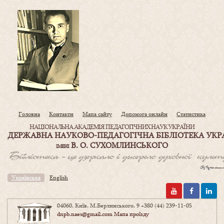
Головна
Контакти
Мапа сайту
Допомога онлайн
Статистика
НАЦІОНАЛЬНА АКАДЕМІЯ ПЕДАГОГІЧНИХ НАУК УКРАЇНИ
ДЕРЖАВНА НАУКОВО-ПЕДАГОГІЧНА БІБЛІОТЕКА УКР
В. О. СУХОМЛИНСЬКОГО
ІМЕНІ
Українська
English
04060, Київ, М.Берлинського, 9
+380 (44) 239-11-05
dnpb.naes@gmail.com
Мапа проїзду