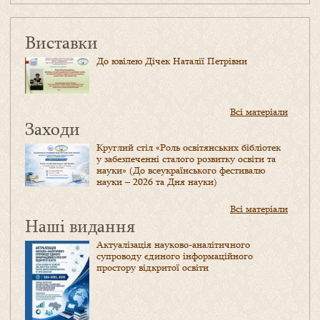
Виставки
До ювілею Дічек Наталії Петрівни
Всі матеріали
Заходи
Круглий стіл «Роль освітянських бібліотек
у забезпеченні сталого розвитку освіти та
науки» (До всеукраїнського фестивалю
науки – 2026 та Дня науки)
Всі матеріали
Наші видання
Актуалізація науково-аналітичного
супроводу єдиного інформаційного
простору відкритої освіти