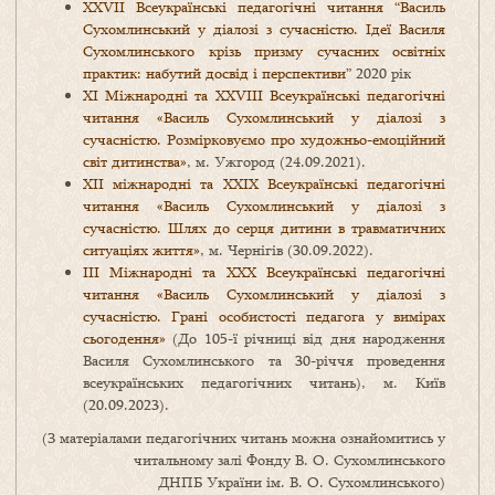
XXVII Всеукраїнські педагогічні читання “Василь
Сухомлинський у діалозі з сучасністю. Ідеї Василя
Сухомлинського крізь призму сучасних освітніх
практик: набутий досвід і перспективи”
2020 рік
ХІ Міжнародні та XXVIIІ Всеукраїнські педагогічні
читання «Василь Сухомлинський у діалозі з
сучасністю. Розмірковуємо про художньо-емоційний
світ дитинства»
, м. Ужгород (24.09.2021).
ХІІ міжнародні та ХХІХ Всеукраїнські педагогічні
читання «Василь Сухомлинський у діалозі з
сучасністю. Шлях до серця дитини в травматичних
ситуаціях життя»
, м. Чернігів (30.09.2022).
ІІI Міжнародні та ХХХ Всеукраїнські педагогічні
читання «Василь Сухомлинський у діалозі з
сучасністю. Грані особистості педагога у вимірах
сьогодення»
(До 105-ї річниці від дня народження
Василя Сухомлинського та 30-річчя проведення
всеукраїнських педагогічних читань), м. Київ
(20.09.2023).
(З матеріалами педагогічних читань можна ознайомитись у
читальному залі Фонду В. О. Сухомлинського
ДНПБ України ім. В. О. Сухомлинського)