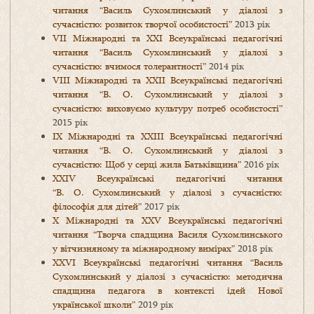
читання “Василь Сухомлинський у діалозі з
сучасністю: розвиток творчої особистості”
2013 рік
VIІ Міжнародні та ХХІ Всеукраїнські педагогічні
читання “Василь Сухомлинський у діалозі з
сучасністю: вчимося толерантності”
2014 рік
VIII Міжнародні та XXII Всеукраїнські педагогічні
читання “В. О. Сухомлинський у діалозі з
сучасністю: виховуємо культуру потреб особистості”
2015 рік
IX Міжнародні та XXIII Всеукраїнські педагогічні
читання “В. О. Сухомлинський у діалозі з
сучасністю: Щоб у серці жила Батьківщина”
2016 рік
XXIV Всеукраїнські педагогічні читання
“В. О. Сухомлинський у діалозі з сучасністю:
філософія для дітей”
2017 рік
X Міжнародні та XXV Всеукраїнські педагогічні
читання “Творча спадщина Василя Сухомлинського
у вітчизняному та міжнародному вимірах”
2018 рік
XXVI Всеукраїнські педагогічні читання “Василь
Сухомлинський у діалозі з сучасністю: методична
спадщина педагога в контексті ідей Нової
української школи”
2019 рік