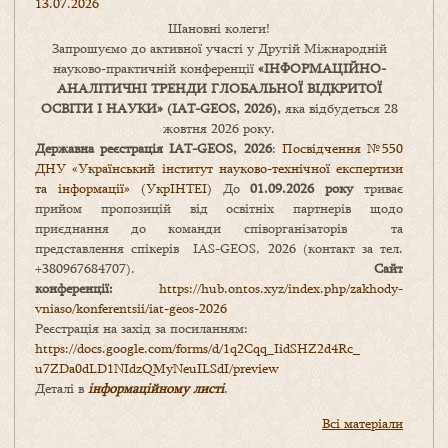
13.07.2026
Шановні колеги!
Запрошуємо до активної участі у Другій Міжнародній
науково-практичній конференції
«
ІНФОРМАЦІЙНО-
АНАЛІТИЧНІ ТРЕНДИ
ГЛОБАЛЬНОЇ ВІДКРИТОЇ
ОСВІТИ І НАУКИ
» (IAT-GEOS, 2026),
яка відбудеться 28
жовтня 2026 року.
Державна реєстрація IAT-GEOS, 2026
:
Посвідчення №550
ДНУ «Український інститут науково-технічної експертизи
та інформації» (УкрІНТЕІ)
До
01.09.2026 року
триває
прийом пропозицій від освітніх партнерів щодо
приєднання до команди співорганізаторів та
представлення спікерів IAS-GEOS, 2026 (контакт за тел.
+380967684707).
Сайт
конференції:
https://hub.ontos.xyz/index.php/zakhody-
vniaso/konferentsii/iat-geos-2026
Реєстрація на захід за посиланням:
https://docs.google.com/forms/
d/1q2Cqq_IidSHZ2d4Rc_
u7ZDa0dLD1NIdzQMyNeuILSdI/
preview
Деталі в
інформаційному листі
.
Всі матеріали