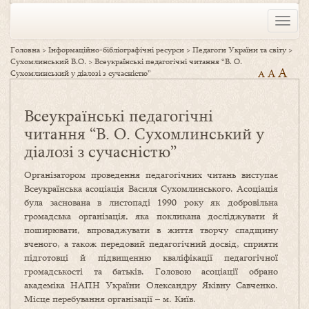
Toggle
naviga
Головна
>
Інформаційно-бібліографічні ресурси
>
Педагоги України та світу
>
Сухомлинський В.О.
>
Всеукраїнські педагогічні читання “В. О.
A
A
Сухомлинський у діалозі з сучасністю”
A
Всеукраїнські педагогічні
читання “В. О. Сухомлинський у
діалозі з сучасністю”
Організатором проведення педагогічних читань виступає
Всеукраїнська асоціація Василя Сухомлинського. Асоціація
була заснована в листопаді 1990 року як добровільна
громадська організація, яка покликана досліджувати й
поширювати, впроваджувати в життя творчу спадщину
вченого, а також передовий педагогічний досвід, сприяти
підготовці й підвищенню кваліфікації педагогічної
громадськості та батьків. Головою асоціації обрано
академіка НАПН України Олександру Яківну Савченко.
Місце перебування організації – м. Київ.