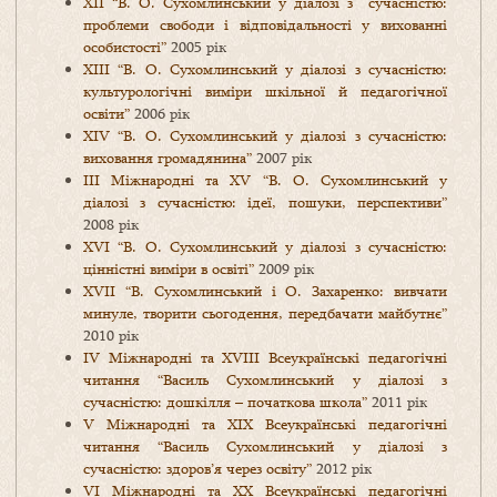
XII “В. О. Сухомлинський у діалозі з сучасністю:
проблеми свободи і відповідальності у вихованні
особистості”
2005 рік
XIII “В. О. Сухомлинський у діалозі з сучасністю:
культурологічні виміри шкільної й педагогічної
освіти”
2006 рік
XIV “В. О. Сухомлинський у діалозі з сучасністю:
виховання громадянина”
2007 рік
III Міжнародні та XV “В. О. Сухомлинський у
діалозі з сучасністю: ідеї, пошуки, перспективи”
2008 рік
XVІ “В. О. Сухомлинський у діалозі з сучасністю:
цінністні виміри в освіті”
2009 рік
XVІІ “В. Сухомлинський і О. Захаренко: вивчати
минуле, творити сьогодення, передбачати майбутнє”
2010 рік
ІV Міжнародні та ХVIII Всеукраїнські педагогічні
читання “Василь Сухомлинський у діалозі з
сучасністю: дошкілля – початкова школа”
2011 рік
V Міжнародні та XIX Всеукраїнські педагогічні
читання “Василь Сухомлинський у діалозі з
сучасністю: здоров’я через освіту”
2012 рік
VI Міжнародні та ХХ Всеукраїнські педагогічні