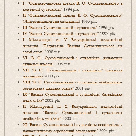
І “Освітньо-виховні ідеали В. О. Сухомлинського в
контексті сучасності”
1994 рік
ІІ “Освітньо-виховні ідеали В. О. Сухомлинського”
(Лінгводидактична спадщина)
1995 рік
ІІІ “Василь Сухомлинський і сучасність”
1996 рік
ІV “Василь Сухомлинський і сучасність”
1997 рік
I Міжнародні та V Всеукраїнські педагогічні
читання “Педагогіка Василя Сухомлинського на
зламі епох”
1998 рік
VІ “В. О. Сухомлинський і сучасність: дидактика
сучасної школи”
1999 рік
VІІ “В. О. Сухомлинський і сучасність” (екологія
дитинства)
2000 рік
VІІІ “В. О. Сухомлинський і сучасність: особистісно-
орієнтована шкільна освіта”
2001 рік
ІХ “Василь Сухомлинський і сучасність: батьківська
педагогіка”
2002 рік
II Міжнародні та Х Всеукраїнські педагогічні
читання “Василь Сухомлинський і сучасність:
особистість учителя”
2003 рік
ХІ “Василь Сухомлинський і сучасність: особистість у
навколишньому середовищі середовищі”
2004 рік