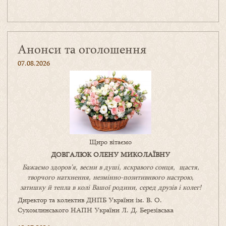
Анонси та оголошення
07.08.2026
Щиро вітаємо
ДОВГАЛЮК ОЛЕНУ МИКОЛАЇВНУ
Бажаємо здоров’я, весни в душі, яскравого сонця, щастя,
творчого натхнення, незмінно-позитивнвого настрою,
затишку
й
тепла в колі
В
ашої
родини
,
серед друзів і колег!
Директор та колектив ДНПБ України ім. В. О.
Сухомлинського НАПН України Л. Д. Березівська