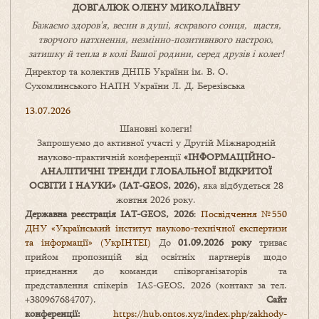
ДОВГАЛЮК ОЛЕНУ МИКОЛАЇВНУ
Бажаємо здоров’я, весни в душі, яскравого сонця, щастя,
творчого натхнення, незмінно-позитивнвого настрою,
затишку
й
тепла в колі
В
ашої
родини
,
серед друзів і колег!
Директор та колектив ДНПБ України ім. В. О.
Сухомлинського НАПН України Л. Д. Березівська
13.07.2026
Шановні колеги!
Запрошуємо до активної участі у Другій Міжнародній
науково-практичній конференції
«
ІНФОРМАЦІЙНО-
АНАЛІТИЧНІ ТРЕНДИ
ГЛОБАЛЬНОЇ ВІДКРИТОЇ
ОСВІТИ І НАУКИ
» (IAT-GEOS, 2026),
яка відбудеться 28
жовтня 2026 року.
Державна реєстрація IAT-GEOS, 2026
:
Посвідчення №550
ДНУ «Український інститут науково-технічної експертизи
та інформації» (УкрІНТЕІ)
До
01.09.2026 року
триває
прийом пропозицій від освітніх партнерів щодо
приєднання до команди співорганізаторів та
представлення спікерів IAS-GEOS, 2026 (контакт за тел.
+380967684707).
Сайт
конференції:
https://hub.ontos.xyz/index.php/zakhody-