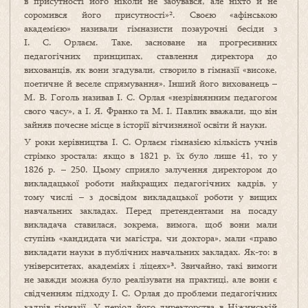
в присутності його ніколи не забувався, але ніхто й не
соромився його присутності»². Своєю «афінською
академією» називали гімназисти позаурочні бесіди з
І. С. Орлаєм. Таке, засноване на прогресивних
педагогічних принципах, ставлення директора до
вихованців, як вони згадували, створило в гімназії «високе,
поетичне й веселе спрямування». Інший його вихованець –
М. В. Гоголь називав І. С. Орлая «незрівнянним педагогом
свого часу», а І. Я. Франко та М. І. Павлик вважали, що він
зайняв почесне місце в історії вітчизняної освіти й науки.
У роки керівництва І. С. Орлаєм гімназією кількість учнів
стрімко зростала: якщо в 1821 р. їх було лише 41, то у
1826 р. – 250. Цьому сприяло залучення директором до
викладацької роботи найкращих педагогічних кадрів, у
тому числі – з досвідом викладацької роботи у вищих
навчальних закладах. Перед претендентами на посаду
викладача ставилася, зокрема, вимога, щоб вони мали
ступінь «кандидата чи магістра, чи доктора», мали «право
викладати науки в публічних навчальних закладах. Як-то: в
університетах, академіях і ліцеях»³. Звичайно, такі вимоги
не завжди можна було реалізувати на практиці, але вони є
свідченням підходу І. С. Орлая до проблеми педагогічних
кадрів гімназії. У період його директорства в Ніжинській