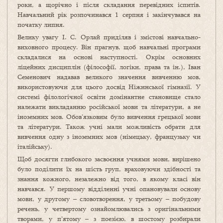
роки, а щорічно і після складання перевідних іспитів.
Навчальний рік розпочинався 1 серпня і закінчувався на
початку липня.
Велику увагу І. С. Орлай приділяв і змістові навчально-
виховного процесу. Він прагнув, щоб навчальні програми
складалися на основі наступності. Окрім основних
ліцейних дисциплін (філософії, логіки, права та ін.), Іван
Семенович надавав великого значення вивченню мов,
використовуючи для цього досвід Ніжинської гімназії. У
системі філологічної освіти домінантне становище стало
належати викладанню російської мови та літератури, а не
іноземних мов. Обов’язковим було вивчення грецької мови
та літератури. Також учні мали можливість обрати для
вивчення одну з іноземних мов (німецьку, французьку чи
італійську).
Щоб досягти глибокого засвоєння учнями мови, вирішено
було поділити їх на шість груп, враховуючи здібності та
знання кожного, незалежно від того, в якому класі він
навчався. У першому відділенні учні опановували основу
мови, у другому – словотворення, у третьому – побудову
речень, у четвертому ознайомлювались з оригінальними
творами, у п’ятому – з поезією, в шостому розбирали