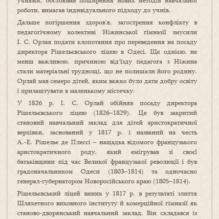
учнями, обстоював поширення нових методів навчальної
роботи, вимагав індивідуального підходу до учнів.
Дальше погіршення здоров’я, загострення конфлікту в
педагогічному колективі Ніжинської гімназії змусили
І. С. Орлая подати клопотання про переведення на посаду
директора Рішельєвського ліцею в Одесі. Ще однією, не
менш важливою, причиною від’їзду педагога з Ніжина
стали матеріальні труднощі, що не полишали його родину.
Орлай мав семеро дітей, яким важко було дати добру освіту
і прилаштувати в маленькому містечку.
У 1826 р. І. С. Орлай обійняв посаду директора
Рішельєвського ліцею (1826–1829). Це був закритий
становий навчальний заклад для дітей аристократичної
верхівки, заснований у 1817 р. і названий на честь
А.‑Е. Рішельє де Плессі – нащадка відомого французького
аристократичного роду, який емігрував зі своєї
батьківщини під час Великої французької революції і був
градоначальником Одеси (1803–1814) та одночасно
генерал‑губернатором Новоросійського краю (1805–1814).
Рішельєвський ліцей виник у 1817 р. в результаті злиття
Шляхетного виховного інституту й комерційної гімназії як
станово-дворянський навчальний заклад. Він складався із