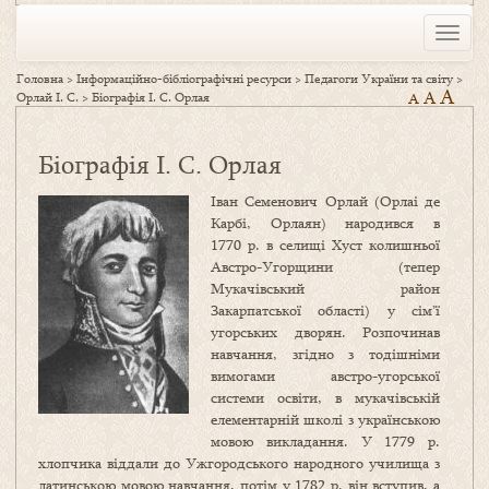
Toggle
naviga
Головна
>
Інформаційно-бібліографічні ресурси
>
Педагоги України та світу
>
A
A
Орлай І. С.
>
Біографія І. С. Орлая
A
Біографія І. С. Орлая
Іван Семенович Орлай (Орлаі де
Карбі, Орлаян) народився в
1770 р. в селищі Хуст колишньої
Австро-Угорщини (тепер
Мукачівський район
Закарпатської області) у сім’ї
угорських дворян. Розпочинав
навчання, згідно з тодішніми
вимогами австро-угорської
системи освіти, в мукачівській
елементарній школі з українською
мовою викладання. У 1779 р.
хлопчика віддали до Ужгородського народного училища з
латинською мовою навчання, потім у 1782 р. він вступив, а