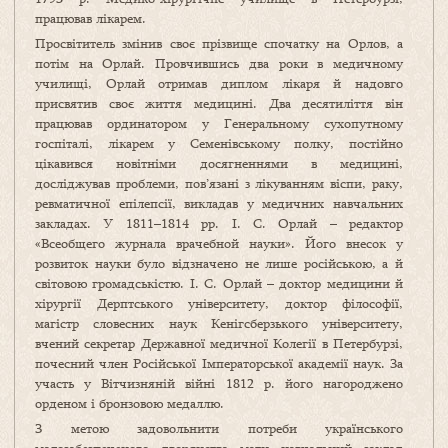
працював лікарем.
Просвітитель змінив своє прізвище спочатку на Орлов, а
потім на Орлай. Провчившись два роки в медичному
училищі, Орлай отримав диплом лікаря й надовго
присвятив своє життя медицині. Два десятиліття він
працював ординатором у Генеральному сухопутному
госпіталі, лікарем у Семенівському полку, постійно
цікавився новітніми досягненнями в медицині,
досліджував проблеми, пов’язані з лікуванням віспи, раку,
ревматичної епілепсії, викладав у медичних навчальних
закладах. У 1811–1814 рр. І. С. Орлай – редактор
«Всеобщего журнала врачебной науки». Його внесок у
розвиток науки було відзначено не лише російською, а й
світовою громадськістю. І. С. Орлай – доктор медицини й
хірургії Дерптського університету, доктор філософії,
магістр словесних наук Кенігсберзького університету,
вчений секретар Державної медичної Колегії в Петербурзі,
почесний член Російської Імператорської академії наук. За
участь у Вітчизняній війні 1812 р. його нагороджено
орденом і бронзовою медаллю.
З метою задовольнити потреби українського