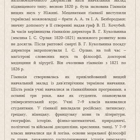
малозабезпеченого дворянства мати навчальний заклад
підвищеного типу, весною 1820 р. була заснована Гімназія
вищих наук у Ніжині. Меценатами гімназії виступили
українські можновладці – брати А. А. та І. А. Безбородьки;
значну допомогу в її створенні надав граф В. П. Кочубей.
За часів керівництва гімназією директора В. Г. Кукольника
(земляка І. С. Орлая; 1820–1821) належного розвитку вона
не досягла. Після раптової смерті В. Г. Кукольника посаду
директора запропонували І. С. Орлаю, на той час –
магістрові словесних наук та філософії, докторові
медицини й хірургії. Він очолював гімназію з 1821 по
1826 р.
Гімназія створювалась як привілейований вищий
навчальний заклад із дев’ятирічним терміном навчання.
Шість років учні навчалися за гімназійними програмами, а
останні три роки, вже як студенти, опановували
університетський курс. Учні 7–9 класів називалися
студентами. У гімназії викладали російську, латинську,
грецьку, німецьку, французьку мови та літератури,
географію, історію, фізико-математичні, природничі,
політичні та військові дисципліни, креслення, танці. У 7–9
класах вивчалися ще й логіка, основи моральної філософії
та права, державного господарювання, історія римського