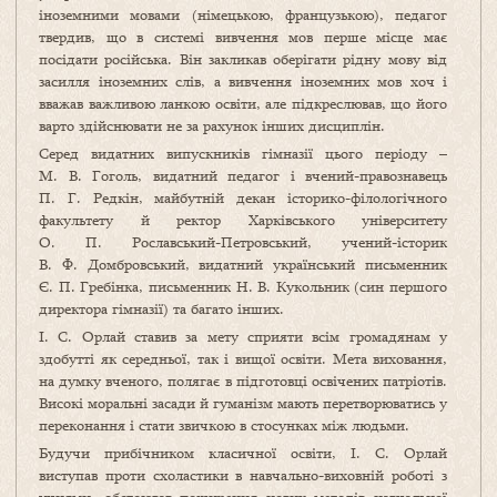
іноземними мовами (німецькою, французькою), педагог
твердив, що в системі вивчення мов перше місце має
посідати російська. Він закликав оберігати рідну мову від
засилля іноземних слів, а вивчення іноземних мов хоч і
вважав важливою ланкою освіти, але підкреслював, що його
варто здійснювати не за рахунок інших дисциплін.
Серед видатних випускників гімназії цього періоду –
М. В. Гоголь, видатний педагог і вчений-правознавець
П. Г. Редкін, майбутній декан історико-філологічного
факультету й ректор Харківського університету
О. П. Рославський-Петровський, учений-історик
В. Ф. Домбровський, видатний український письменник
Є. П. Гребінка, письменник Н. В. Кукольник (син першого
директора гімназії) та багато інших.
І. С. Орлай ставив за мету сприяти всім громадянам у
здобутті як середньої, так і вищої освіти. Мета виховання,
на думку вченого, полягає в підготовці освічених патріотів.
Високі моральні засади й гуманізм мають перетворюватись у
переконання і стати звичкою в стосунках між людьми.
Будучи прибічником класичної освіти, І. С. Орлай
виступав проти схоластики в навчально-виховній роботі з