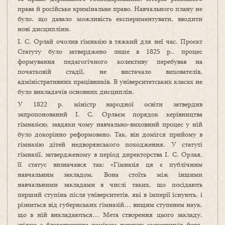
права й російське кримінальне право. Навчального плану не
було, що давало можливість експериментувати, вводити
нові дисципліни.
І. С. Орлай очолив гімназію в тяжкий для неї час. Проєкт
Статуту було затверджено лише в 1825 р., процес
формування педагогічного колективу перебував на
початковій стадії, не вистачало вихователів,
адміністративних працівників. В університетських класах не
було викладачів основних дисциплін.
У 1822 р. міністр народної освіти затвердив
запропонований І. С. Орлаєм порядок керівництва
гімназією, завдяки чому навчально‑виховний процес у ній
було докорінно реформовано. Так, він домігся прийому в
гімназію дітей недворянського походження. У статуті
гімназії, затвердженому в період директорства І. С. Орлая,
її статус визначався так: «Гімназія ця є публічним
навчальним закладом. Вона стоїть між іншими
навчальними закладами в числі таких, що посідають
перший ступінь після університетів, які в імперії існують, і
різниться від губернських гімназій… вищим ступенем наук,
що в ній викладаються… Мета створення цього закладу,
згідно з благотворним наміром перших засновників його,