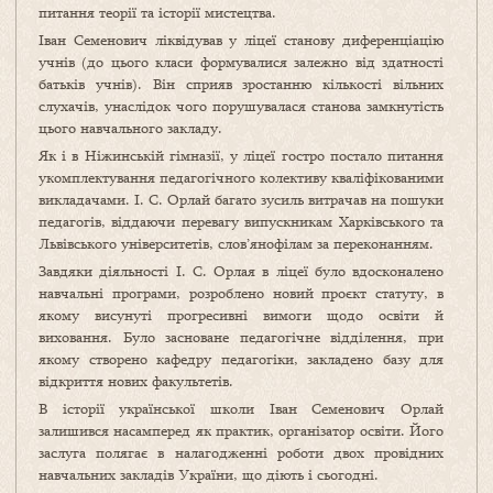
питання теорії та історії мистецтва.
Іван Семенович ліквідував у ліцеї станову диференціацію
учнів (до цього класи формувалися залежно від здатності
батьків учнів). Він сприяв зростанню кількості вільних
слухачів, унаслідок чого порушувалася станова замкнутість
цього навчального закладу.
Як і в Ніжинській гімназії, у ліцеї гостро постало питання
укомплектування педагогічного колективу кваліфікованими
викладачами. І. С. Орлай багато зусиль витрачав на пошуки
педагогів, віддаючи перевагу випускникам Харківського та
Львівського університетів, слов’янофілам за переконанням.
Завдяки діяльності І. С. Орлая в ліцеї було вдосконалено
навчальні програми, розроблено новий проєкт статуту, в
якому висунуті прогресивні вимоги щодо освіти й
виховання. Було засноване педагогічне відділення, при
якому створено кафедру педагогіки, закладено базу для
відкриття нових факультетів.
В історії української школи Іван Семенович Орлай
залишився насамперед як практик, організатор освіти. Його
заслуга полягає в налагодженні роботи двох провідних
навчальних закладів України, що діють і сьогодні.