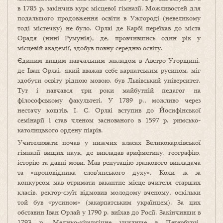
в 1785 р. закінчив курс місцевої гімназії. Можливостей для
подальшого продовження освіти в Ужгороді (невеликому
тоді містечку) не було. Орлаі де Карбі переїхав до міста
Орадя (нині Румунія), де, провчившись один рік у
місцевій академії, здобув повну середню освіту.
Єдиним вищим навчальним закладом в Австро-Угорщині,
де Іван Орлаі, який вважав себе карпатським русином, міг
здобути освіту рідною мовою, був Львівський університет.
Тут і навчався три роки майбутній педагог на
філософському факультеті. У 1789 р., можливо через
нестачу коштів, І. С. Орлаі вступив до Йосифінської
семінарії і став членом заснованого в 1597 р. римсько-
католицького ордену піарів.
Учителювати почав у нижчих класах Великокарлівської
гімназії вищих наук, де викладав арифметику, географію,
історію та давні мови. Мав репутацію зразкового викладача
та «проповідника слов’янського духу». Коли ж за
конкурсом мав отримати вакантне місце вчителя старших
класів, ректор‑єзуїт відмовив молодому вченому, оскільки
той був «русином» (закарпатським українцем). За цих
обставин Іван Орлай у 1790 р. виїхав до Росії. Закінчивши в
1793 р. Медико-хірургічне училище в Петербурзі,