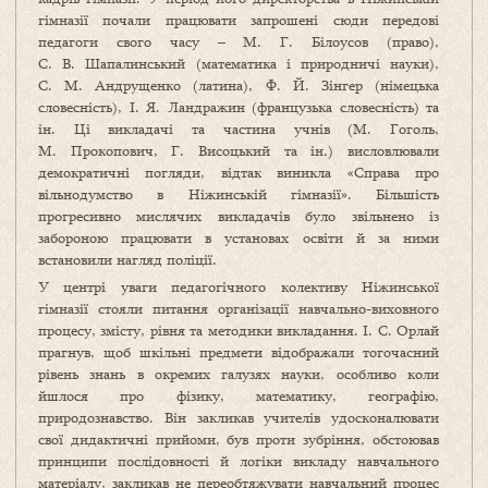
гімназії почали працювати запрошені сюди передові
педагоги свого часу – М. Г. Білоусов (право),
С. В. Шапалинський (математика і природничі науки),
С. М. Андрущенко (латина), Ф. Й. Зінгер (німецька
словесність), І. Я. Ландражин (французька словесність) та
ін. Ці викладачі та частина учнів (М. Гоголь,
М. Прокопович, Г. Висоцький та ін.) висловлювали
демократичні погляди, відтак виникла «Справа про
вільнодумство в Ніжинській гімназії». Більшість
прогресивно мислячих викладачів було звільнено із
забороною працювати в установах освіти й за ними
встановили нагляд поліції.
У центрі уваги педагогічного колективу Ніжинської
гімназії стояли питання організації навчально-виховного
процесу, змісту, рівня та методики викладання. І. С. Орлай
прагнув, щоб шкільні предмети відображали тогочасний
рівень знань в окремих галузях науки, особливо коли
йшлося про фізику, математику, географію,
природознавство. Він закликав учителів удосконалювати
свої дидактичні прийоми, був проти зубріння, обстоював
принципи послідовності й логіки викладу навчального
матеріалу, закликав не переобтяжувати навчальний процес