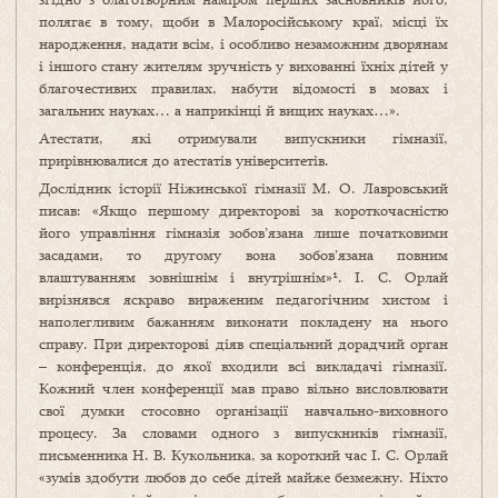
полягає в тому, щоби в Малоросійському краї, місці їх
народження, надати всім, і особливо незаможним дворянам
і іншого стану жителям зручність у вихованні їхніх дітей у
благочестивих правилах, набути відомості в мовах і
загальних науках… а наприкінці й вищих науках…».
Атестати, які отримували випускники гімназії,
прирівнювалися до атестатів університетів.
Дослідник історії Ніжинської гімназії М. О. Лавровський
писав: «Якщо першому директорові за короткочасністю
його управління гімназія зобов’язана лише початковими
засадами, то другому вона зобов’язана повним
влаштуванням зовнішнім і внутрішнім»¹. І. С. Орлай
вирізнявся яскраво вираженим педагогічним хистом і
наполегливим бажанням виконати покладену на нього
справу. При директорові діяв спеціальний дорадчий орган
– конференція, до якої входили всі викладачі гімназії.
Кожний член конференції мав право вільно висловлювати
свої думки стосовно організації навчально-виховного
процесу. За словами одного з випускників гімназії,
письменника Н. В. Кукольника, за короткий час І. С. Орлай
«зумів здобути любов до себе дітей майже безмежну. Ніхто