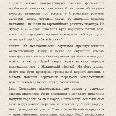
Педагог вважав наймогутнішим засобом формування
особистості навчання, яке мало б не лише збагачувати
юнацтво знаннями про всесвіт, а й розвивати розумові
здібності, високі моральні якості, бо виховний характер
навчання – це шлях до гармонійного розвитку школяра. На
думку І. С. Орлая, навчання буде корисним тільки тоді,
коли стане народним, здатним виховувати любов до рідної
мови, до історії, до батьківщини⁵.
Стаття «О необходимости обучаться преимущественно
отечественному языку и нечто об обучении языкам
иностранным» являє собою звернення до міністра народної
освіти, в якому Орлай запропонував змінити порядок
викладання мов у Ніжинській гімназії. На його думку,
освіта має бути критерієм громадської користі людини, а
молодь повинна керуватися передусім усвідомленням
власної відповідальності перед суспільством.
Іван Семенович підкреслював, що одним з основних
завдань школи має стати виховання в молодого покоління
почуття гордості за свій народ і його мову, оскільки саме
мова віддзеркалює моральні й розумові здібності народу,
його громадянські ідеали. У часи, коли більшість предметів
у привілейованих навчальних закладах Росії викладалися