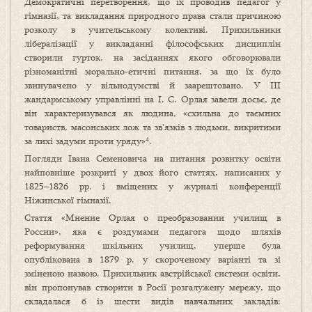
Демократичні перетворення, що їх проводив педагог у
гімназії, та викладання природного права стали причиною
розколу в учительському колективі. Прихильники
лібералізації у викладанні філософських дисциплін
створили гурток, на засіданнях якого обговорювали
різноманітні морально‑етичні питання, за що їх було
звинувачено у вільнодумстві й заарештовано. У ІІІ
жандармському управлінні на І. С. Орлая завели досьє, де
він характеризувався як людина, «схильна до таємних
товариств, масонських лож та зв’язків з людьми, викритими
за лихі задуми проти уряду»⁴.
Погляди Івана Семеновича на питання розвитку освіти
найповніше розкриті у двох його статтях, написаних у
1825–1826 рр. і вміщених у журналі конференції
Ніжинської гімназії.
Стаття «Мнение Орлая о преобразовании училищ в
России», яка є роздумами педагога щодо шляхів
реформування шкільних училищ, уперше була
опублікована в 1879 р. у скороченому варіанті та зі
зміненою назвою. Прихильник австрійської системи освіти,
він пропонував створити в Росії розгалужену мережу, що
складалася б із шести видів навчальних закладів: