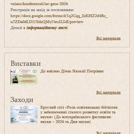
vniaso/konferentsii/iat-geos-2026
Реєстрація на захід за посиланням:
https://docs.google.com/forms/
d/1q2Cqq_IidSHZ2d4Rc_
u7ZDa0dLD1NIdzQMyNeuILSdI/
preview
Деталі в
інформаційному листі
.
Всі матеріали
Виставки
До ювілею Дічек Наталії Петрівни
Всі матеріали
Заходи
Круглий стіл «Роль освітянських бібліотек
у забезпеченні сталого розвитку освіти та
науки» (До всеукраїнського фестивалю
науки – 2026 та Дня науки)
Всі матеріали