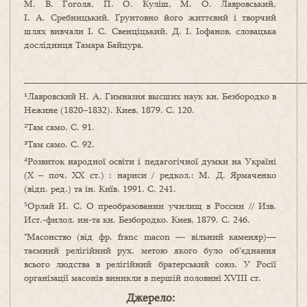
М. В. Гоголя, П. О. Куліш, М. О. Лавровський,
І. А. Сребницький. Ґрунтовно його життєвий і творчий
шлях вивчали І. С. Свенціцький, Д. І. Іофанов, словацька
дослідниця Тамара Байцура.
___________________________________________________________
¹Лавровский Н. А. Гимназия высших наук кн. Безбородко в
Нежине (1820–1832). Киев, 1879. С. 120.
²Там само. С. 91.
³Там само. С. 92.
⁴Розвиток народної освіти і педагогічної думки на Україні
(Х – поч. ХХ ст.) : нариси / редкол.: М. Д. Ярмаченко
(відп. ред.) та ін. Київ, 1991. С. 241.
⁵Орлай И. С. О преобразовании училищ в России // Изв.
Ист.-филол. ин-та кн. Безбородко. Киев, 1879. С. 246.
*Масонство (від фр. franc macon — вільний каменяр)—
таємний релігійний рух, метою якого було об’єднання
всього людства в релігійний братерський союз. У Росії
організації масонів виникли в першій половині XVIII ст.
Джерело: