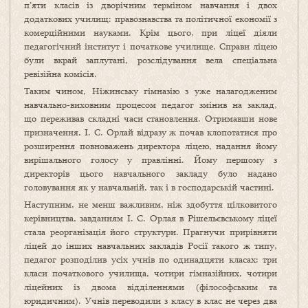
п’яти класів із дворічним терміном навчання і двох
додаткових училищ: правознавства та політичної економії з
комерційними науками. Крім цього, при ліцеї діяли
педагогічний інститут і початкове училище. Справи ліцею
були вкрай заплутані, розслідування вела спеціальна
ревізійна комісія.
Таким чином, Ніжинську гімназію з уже налагодженим
навчально‑виховним процесом педагог змінив на заклад,
що переживав складні часи становлення. Отримавши нове
призначення, І. С. Орлай відразу ж почав клопотатися про
розширення повноважень директора ліцею, надання йому
вирішального голосу у правлінні. Йому першому з
директорів цього навчального закладу було надано
головування як у навчальній, так і в господарській частині.
Наступним, не менш важливим, ніж здобуття цілковитого
керівництва, завданням І. С. Орлая в Рішельєвському ліцеї
стала реорганізація його структури. Прагнучи прирівняти
ліцей до інших навчальних закладів Росії такого ж типу,
педагог розподілив усіх учнів по одинадцяти класах: три
класи початкового училища, чотири гімназійних, чотири
ліцейних із двома відділеннями (філософським та
юридичним). Учнів переводили з класу в клас не через два