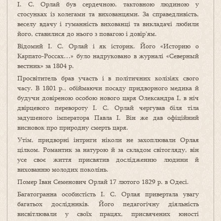
І. С. Орлай був сердечною, тактовною людиною у
стосунках із колегами та вихованцями. За справедливість,
веселу вдачу і гуманність вихованці та викладачі любили
його, ставилися до нього з повагою і довір’ям.
Відомий І. С. Орлай і як історик. Його «Историю о
Карпато-Россах…» було надруковано в журналі «Северный
вестник» за 1804 р.
Просвітитель брав участь і в політичних колізіях свого
часу. В 1801 р., обіймаючи посаду придворного медика й
будучи довіреною особою нового царя Олександра І, в ніч
двірцевого перевороту І. С. Орлай чергував біля тіла
задушеного імператора Павла І. Він же дав офіційний
висновок про природну смерть царя.
Утім, придворні інтриги ніколи не захоплювали Орлая
цілком. Романтик за натурою й за складом світогляду, він
усе своє життя присвятив дослідженню людини й
вихованню молодих поколінь.
Помер Іван Семенович Орлай 17 лютого 1829 р. в Одесі.
Багатогранна особистість І. С. Орлая привертала увагу
багатьох дослідників. Його педагогічну діяльність
висвітлювали у своїх працях, присвячених юності