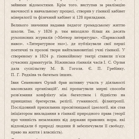
зайвими відомостями. Крім того, виступав за реалізацію
наочності в навчальному процесі, створив у гімназії кабінет
мінералогії та фізичний кабінет зі 128 приладами.
Великого значення надавав педагог громадському життю
школи. Так, у 1826 р. там виходило більш як десять
рукописних журналів («Метеор литературы», «Парнасский
навоз», «Литературное эхо»), де публікували свої перші
поетичні та прозові твори найталановитіші учні гімназії. У
створеному в 1824 р. гімназійному театрі ставили п’єси
сучасних драматургів. Ніжинська гімназія часів І. С. Орлая
дала суспільству М. В. Гоголя, Є. П. Гребінку,
П. Г. Редкіна та багатьох інших.
Іван Семенович Орлай брав активну участь у діяльності
масонських організацій*, які пропагували мирні способи
розв’язання конфлікту між багатством і бідністю на
принципах братерства, релігії, гуманності, філантропії.
Послідовний прихильник просвітницької ідеології, він став
ініціатором викладання в гімназії природного права (теорії
про чинність незалежних від держави правових норм, які
відповідали б природі людини й забезпечували її свободу,
право на життя і власність).