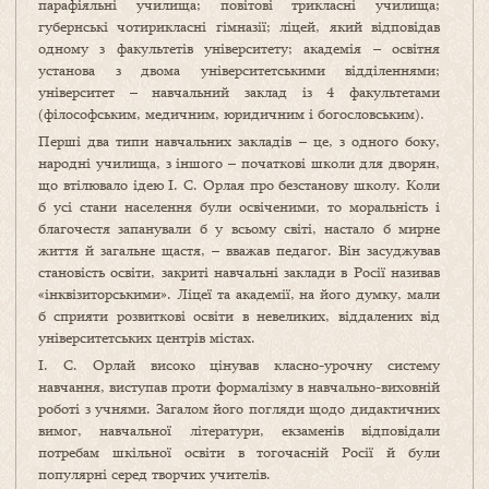
парафіяльні училища; повітові трикласні училища;
губернські чотирикласні гімназії; ліцей, який відповідав
одному з факультетів університету; академія – освітня
установа з двома університетськими відділеннями;
університет – навчальний заклад із 4 факультетами
(філософським, медичним, юридичним і богословським).
Перші два типи навчальних закладів – це, з одного боку,
народні училища, з іншого – початкові школи для дворян,
що втілювало ідею І. С. Орлая про безстанову школу. Коли
б усі стани населення були освіченими, то моральність і
благочестя запанували б у всьому світі, настало б мирне
життя й загальне щастя, – вважав педагог. Він засуджував
становість освіти, закриті навчальні заклади в Росії називав
«інквізиторськими». Ліцеї та академії, на його думку, мали
б сприяти розвиткові освіти в невеликих, віддалених від
університетських центрів містах.
І. С. Орлай високо цінував класно-урочну систему
навчання, виступав проти формалізму в навчально-виховній
роботі з учнями. Загалом його погляди щодо дидактичних
вимог, навчальної літератури, екзаменів відповідали
потребам шкільної освіти в тогочасній Росії й були
популярні серед творчих учителів.