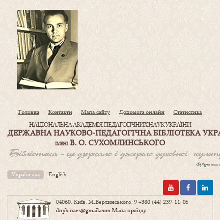
Головна
Контакти
Мапа сайту
Допомога онлайн
Статистика
НАЦІОНАЛЬНА АКАДЕМІЯ ПЕДАГОГІЧНИХ НАУК УКРАЇНИ
ДЕРЖАВНА НАУКОВО-ПЕДАГОГІЧНА БІБЛІОТЕКА УКР
В. О. СУХОМЛИНСЬКОГО
ІМЕНІ
Українська
English
04060, Київ, М.Берлинського, 9
+380 (44) 239-11-05
dnpb.naes@gmail.com
Мапа проїзду