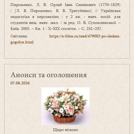
Пироженко, Л. В. Орлай Іван Семенович (1770–1829)
/ [Л. В. Пироженко, В. В. Тригубенко] // Українська
педагогіка в персоналіях : у 2 кн. : навч. посіб. для
студентів вищ. навч. закл. / за ред. О. В. Сухомлинської. –
Київ, 2005. – Кн. 1 : Х–ХІХ століття. – С. 231–237.
Світлина:
https://e-libra.ru/read/479002-po-sledam-
gogolya.html
Анонси та оголошення
07.08.2026
Щиро вітаємо