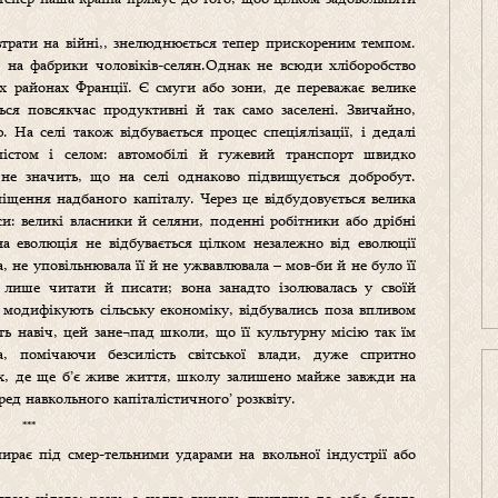
втрати на війні,, знелюднюється тепер прискореним темпом.
й на фабрики чоловіків-селян.Однак не всюди хліборобство
их районах Франції. Є смуги або зони, де переважає велике
ься повсякчас продуктивні й так само заселені. Звичайно,
 На селі також відбувається процес спеціялізації, і дедалі
істом і селом: автомобілі й гужевий транспорт швидко
не значить, що на селі однаково підвищується добробут.
міщення надбаного капіталу. Через це відбудовується велика
си: великі власники й селяни, поденні робітники або дрібні
на еволюція не відбувається цілком незалежно від еволюції
, не уповільнювала її й не ужвавлювала – мов-би й не було її
а лише читати й писати; вона занадто ізолювалась у своїй
о модифікують сільську економіку, відбувались поза впливом
ть навіч, цей зане¬пад школи, що її культурну місію так їм
а, помічаючи безсилість світської влади, дуже спритно
ах, де ще б’є живе життя, школу залишено майже завжди на
еред навкольного капіталістичного’ розквіту.
***
ирає під смер-тельними ударами на вкольної індустрії або