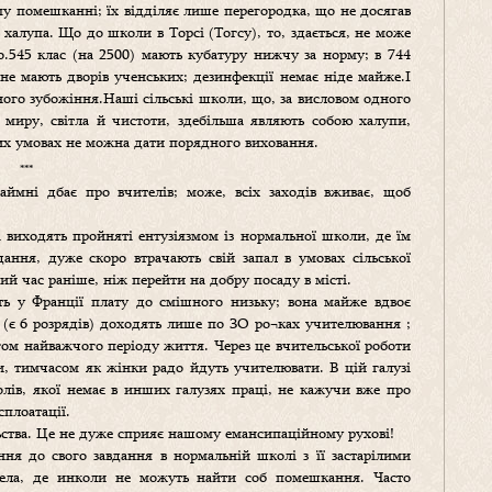
му помешканні; їх відділяє лише перегородка, що не досягав
халупа. Що до школи в Торсі (Тогсу), то, здається, не може
.545 клас (на 2500) мають кубатуру нижчу за норму; в 744
не мають дворів ученських; дезинфекції немає ніде майже.І
ного зубожіння.Наші сільські школи, що, за висловом одного
м миру, світла й чистоти, здебільша являють собою халупи,
них умовах не можна дати порядного виховання.
***
ймні дбає про вчителів; може, всіх заходів вживає, щоб
і виходять пройняті ентузіязмом із нормальної школи, де їм
дання, дуже скоро втрачають свій запал в умовах сільської
й час раніше, ніж перейти на добру посаду в місті.
ть у Франції плату до смішного низьку; вона майже вдвоє
 (є 6 розрядів) доходять лише по ЗО ро¬ках учителювання ;
ом найважчого періоду життя. Через це вчительської роботи
, тимчасом як жінки радо йдуть учителювати. В цій галузі
олів, якої немає в инших галузях праці, не кажучи вже про
сплоатації.
ства. Це не дуже сприяє нашому емансипаційному рухові!
ння до свого завдання в нормальній школі з її застарілими
і села, де инколи не можуть найти соб помешкання. Часто