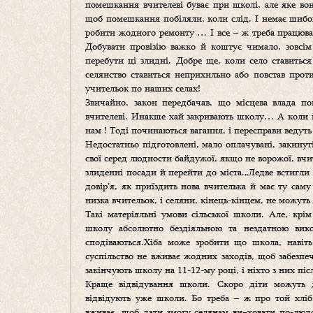
помешкання вчителеві буває при школі, але яке во
щоб помешкання побіляли, коли слід. І немає шибок
робити жодного ремонту … І все – ж треба працюват
Добувати провізію важко й коштує чимало, зовсі
перебути ці злидні. Добре ще, коли село ставитьс
селянство ставиться неприхильно або повстав прот
учительок по наших селах!
Звичайно, закон передбачав, що місцева влада 
вчителеві. Инакше хай закривають школу… А коли ме
нам ! Тоді починаються вагання, і пересправи веду
Недостатньо підготовлені, мало оплачувані, закинут
свої серед людности байдужої, якщо не ворожої, вч
злиденні посади й перейти до міста.„Ледве встигли
довір’я, як приїздить нова вчителька й має ту сам
низка вчительок, і селяни, кінець-кінцем, не можуть
Такі матеріяльні умови сільської школи. Але, крі
школу абсолютно бездіяльною та нездатною вико
сподіваються.Хіба може зробити що школа, навіт
суспільство не вживає жодних заходів, щоб забезпе
закінчують школу на 11-12-му році, і ніхто з них піс
Краще відвідування школи. Скоро діти можуть д
відвідують уже школи. Бо треба – ж про той хліб
вживає, щоб дати змогу селянам ви¬ховати по-людс