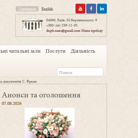
Українська
English
04060, Київ, М.Берлинського, 9
+380 (44) 239-11-05
dnpb.naes@gmail.com
Мапа проїзду
ьні читальні зали
Послуги
Діяльність
за документів С. Френе
Анонси та оголошення
07.08.2026