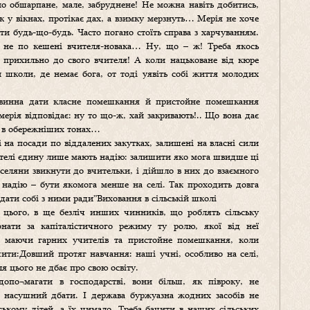
но обшарпане, мале, забруднене! Не можна навіть добитись,
 у вікнах, протікає дах, а взимку мерзнуть… Мерія не хоче
и будь-що-будь. Часто погано стоїть справа з харчуванням.
м не по кешені вчителя-новака… Ну, що – ж! Треба якось
я прихильно до свого вчителя! А коли нацьковане від кюре
и школи, де немає бога, от тоді уявіть собі життя молодих
повинна дати класне помешкання й пристойне помешкання
рія відповідає: ну то що-ж, хай закривають!.. Що вона дає
ть в обережніших тонах…
і на посади по віддалених закутках, залишені на власні сили
ителі єдину лише мають надію: залишити яко мога швидше ці
 селяни звикнути до вчительки, і дійшло в них до взаємного
у надію – бути якомога менше на селі. Так проходить довга
 дати собі з ними ради”Виховання в сільській школі
м цього, в ще безліч инших чинників, що роблять сільську
нати за капіталістичного режиму ту ролю, якої від неї
ь маючи гарних учителів та пристойне помешкання, коли
чити:Довший протяг навчання: наші учні, особливо на селі,
ля цього не дбає про свою освіту.
опо¬магати в господарстві, вони більш, як півроку, не
 насушний дбати. І держава буржуазна жодних засобів не
ькому дітей, а їх чимало. Треба бачити в наших сільських