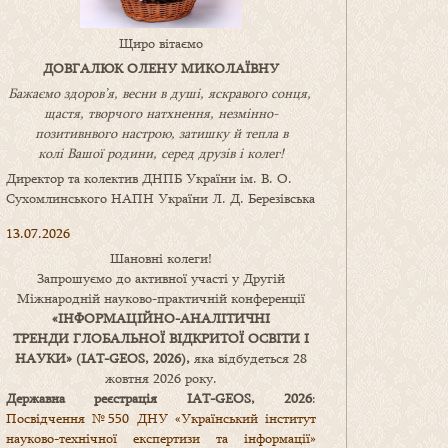
Щиро вітаємо
ДОВГАЛЮК ОЛЕНУ МИКОЛАЇВНУ
Бажаємо здоров’я, весни в душі, яскравого сонця,
щастя, творчого натхнення, незмінно-
позитивнвого настрою, затишку
й
тепла в
колі
В
ашої
родини
,
серед друзів і колег!
Директор та колектив ДНПБ України ім. В. О.
Сухомлинського НАПН України Л. Д. Березівська
13.07.2026
Шановні колеги!
Запрошуємо до активної участі у Другій
Міжнародній науково-практичній конференції
«
ІНФОРМАЦІЙНО-АНАЛІТИЧНІ
ТРЕНДИ
ГЛОБАЛЬНОЇ ВІДКРИТОЇ ОСВІТИ І
НАУКИ
» (IAT-GEOS, 2026),
яка відбудеться 28
жовтня 2026 року.
Державна реєстрація IAT-GEOS, 2026
:
Посвідчення №550 ДНУ «Український інститут
науково-технічної експертизи та інформації»