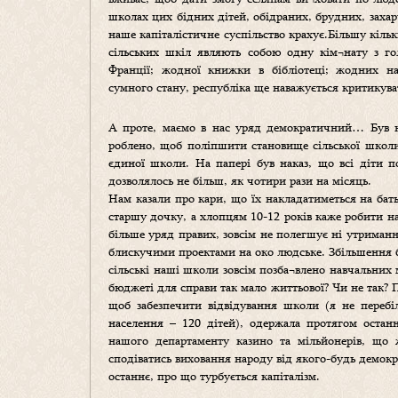
школах цих бідних дітей, обідраних, брудних, захар
наше капіталістичне суспільство крахує.Більшу кільк
сільських шкіл являють собою одну кім¬нату з го
Франції; жодної книжки в бібліотеці; жодних н
сумного стану, республіка ще наважується критикув
А проте, маємо в нас уряд демократичний… Був на
роблено, щоб поліпшити становище сільської школи?
єдиної школи. На папері був наказ, що всі діти п
дозволялось не більш, як чотири рази на місяць.
Нам казали про кари, що їх накладатиметься на бать
старшу дочку, а хлопцям 10-12 років каже робити на
більше уряд правих, зовсім не полегшує ні утриманн
блискучими проектами на око людське. Збільшення
сільські наші школи зовсім позба¬влено навчальних 
бюджеті для справи так мало життьової? Чи не так? П
щоб забезпечити відвідування школи (я не перебі
населення – 120 дітей), одержала протягом остан
нашого департаменту казино та мільйонерів, що 
сподіватись виховання народу від якого-будь демок
останнє, про що турбується капіталізм.