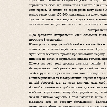
Приміром, Блакитне Узбережжя (Cote d’Azur) протя
торговців та слуг, що наймаються в багатіїв-дачн
села гірські. Ті сільця, де сорок років тому було 
мають тепер лише 150-200 мешканців, а в школі одна 
Тут школа конає ще швидше. Та що я кажу, – конає?
якісь можливі заходи допомоги, на призволяще лишає
Матеріяльний
Щоб зрозуміти матеріяльний стан сільських шкі
протягом 3 республіки.
80-ми роками щирі республіканці – а вони-ж бажаю
– покладають великі надії на вплив школи. Це є, 
чули ми велемовних промов про виховання народу; 
пишних по селах; в нормальних школах готують відда
Школа на селі тоді досягає значних успіхів; і н
безкористовних поборників демократичної школи с
засіб керувати, а в учителях шкільних – покірних а
антиклерикальної та відокремлення церкви й держав
на цій боротьбі, що, до речи кажучи, мала свої 
боротьби починається доба маразму для школи в на
особливо через матеріяльну безпорадність, що в н
чекати близької користи. Потім надійшла війна, 
віддавала себе на оборону батьківщини. Капітал
неко¬рисно-зайвою нашим експлоататорам і недоста