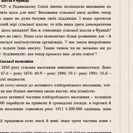
 школа в Франції
СРСР, в Радянському Союзі значно поліпшили виховання по
облять щось для них? Виховання сільської маси щойно тепер
о царат не дуже балував своїх підданців. І якщо протягом
атній мірі сільської школи, то хіба наша третя демократична
й щось закидати? Яке ж становище сільської школи в Франції?
ує на увагу. Наше село економічно більш розвинене; але – й
тається капіталістична організація. У нас також випробовано
о подати їхню аналізу. Таким чином чи не зможемо ми до
будівництву, яке тепер проказує нам „шлях освіти”?
ільської економіки
 1850 року сільське населення невпинно зменшується. Воно
67,6 – року 1876; 60,9 – року 1896; 59,1- року 1901; 55,8 –
сієї людности.
ані стосу¬ються до активного хліборобського населення, тоб-
я це має більше значіння своєю якістю, ніж кількістю.
ало активної частини хліборобського населення – чоловіків
.000 перейшли на приватні й громадські посади, в торговлі й
на населення становила року 1911 5.300.000 одиниць, вона
ії працювала коло землі й нині лише третя частина живе з
і тепер наша країна прямує до того, щоб цілком задовольняти