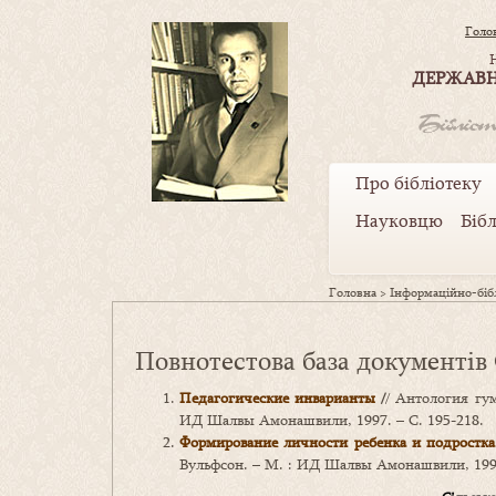
Голо
ДЕРЖАВН
Про бібліотеку
Науковцю
Біб
Головна
>
Інформаційно-бібл
Повнотестова база документів
Педагогические инварианты
/
/ Антология гум
ИД Шалвы Амонашвили, 1997. – С. 195-218.
Формирование личности ребенка и подростка
Вульфсон. – М. : ИД Шалвы Амонашвили, 1997