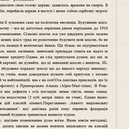
ідносить свою голову церква, здавалось, вражена на смерть. В
їм, перейшла церква в наступ і являє собою серйозну загрозу
лів її зумовлює саме ця політична еволюція. Будування шкіл,
ьству – все це датується першими двома періодами, до 1910
 помешкання. Сільські школи ось уже двадцять років, можна
я нових шкіл; уряд не розпочинає будувати нові школи, бо не
уть палаци й велетенські банки. Ще більш: не підтримується
ся, мапи, малюнки, навчальні приладдя стають аж надто за
– немає кредиту.Однак, не слід припускати думки, що ми, за
 картині; не думайте, що ці занехаяні школи є виняток. Ні,
е збудовано порядну школу ще до нашого періоду занепаду,
в та учнів, яким доводиться шукати собі притулок у погано
 та найтемнішій, яка є на селі!Ось декілька прикладів, що їх
офсоюзу) в Приморських Альпах (Alpes-Mari-times) :В Рош-
я має дефекти з усіх поглядів: немає світла, немає сонця,
сім недостатня (2 куб. метри лише; на учня). Єдине вікно;
 цій класній кімнаті.Перегляньмо „Анкету національну
тковання”, яку декілька років тому перевела федерація
шкільний будинок тримається якимось чудом.
ere), шкільне помешкання дуже вогке. Вікна зовсім негодящі,
а десять хвилин не можна вчитати написаного на класній