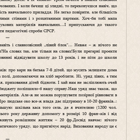
чованих. І коли бачиш ці злидні, то переконуєшся навіч, що
ість навчального приладдя. Не легко повірити, але більшість
лими стінами і з розхитаними партами. Хоч-би тобі мапа
аукових матеріялів навчальних…І припускаючи до такого
ати педагогічні спроби СРСР.
***
віть і славнозвісний „лівий блок”… Невже – ж нічого не
На словах так, але тільки на словах!Були прегарні проекти
овинні відвідувати школу до 13 років, і не піти до школи
ків; про кари на батька 7-8 дітей, що мусить залишати дома
 полі, допомагаючи на хліб заробляти. Ні, уряд лівих, а тим
я, приховання дітей бідноти. І хай нам не засліплюють очей
 бюджету поліпшило-б нашу справу.Наш уряд знає також, що
матеріялів. Але-ж не можна порушувати позірної рівноваги в
ро людське око все-ж влада дає підтримку в 10-20 франків..:
льшую: шкільна каса того села, де я вчителюю (1200 чол.
нього року державну допомогу в розмірі 10 фран¬ків і від
живуть розкішним життям – 20 фр.Досвід навчає: нічого
ратичного уряду, що пригнічує нарід. Виховання народу це є