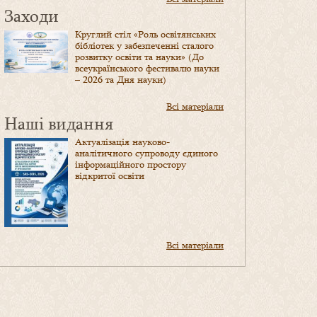
Заходи
Круглий стіл «Роль освітянських
бібліотек у забезпеченні сталого
розвитку освіти та науки» (До
всеукраїнського фестивалю науки
– 2026 та Дня науки)
Всі матеріали
Наші видання
Актуалізація науково-
аналітичного супроводу єдиного
інформаційного простору
відкритої освіти
Всі матеріали