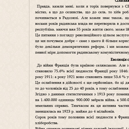
Сільська
Правда, казали мені, коли я торік повернувся з 
містах, а що до селянства, що до села, то хіба р
починається в Радсоюзі. Але кожен знає також, щ
восьми років радянська влада не перетворила в дост
республіка, маючи вже 55 років життя свого, може ї
Це питання з погляду революційного цілком заслугов
це ми почуваєм добре – саме з цього й більше корис
було декільки демократичних реформ, і ми можем
певної міри допомогти радянському комуністичному; 
Еволюція с
До війни Франція була країною селянською. Але з
становило 75,6% всієї людности Франції року 1846; 
року 1911; а року 1921 воно становить лише 53,6 % у
Це ослаблення в дійсності є ще серйозніше, бо ці д
то до чоловіків від 25 до 40 років, а тому ослабленн
Згідно з даними статистичними з 1913 року поменш
на 1.400.000 одиниць: 900.000 забрала війна, а 500
земельних справах. Тимчасом як ця активна части
зменшилась на 1923 р. майже до 4 мільйонів.
Сорок років тому половина всієї людности в Франц
хліборобства.
Війна сприяла розвиткові різних галузей індустрії, 