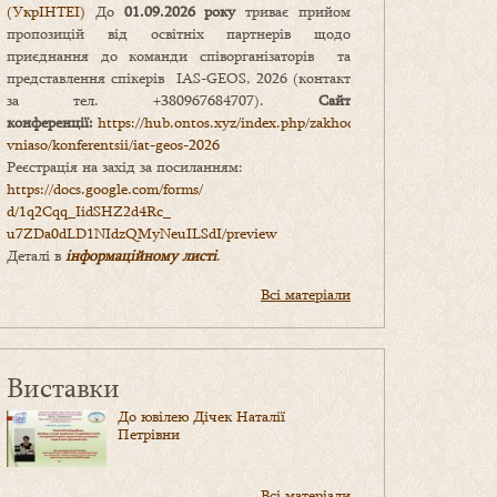
(УкрІНТЕІ)
До
01.09.2026 року
триває прийом
пропозицій від освітніх партнерів щодо
приєднання до команди співорганізаторів та
представлення спікерів IAS-GEOS, 2026 (контакт
за тел. +380967684707).
Сайт
конференції:
https://hub.ontos.xyz/index.php/zakhody-
vniaso/konferentsii/iat-geos-2026
Реєстрація на захід за посиланням:
https://docs.google.com/forms/
d/1q2Cqq_IidSHZ2d4Rc_
u7ZDa0dLD1NIdzQMyNeuILSdI/
preview
Деталі в
інформаційному листі
.
Всі матеріали
Виставки
До ювілею Дічек Наталії
Петрівни
Всі матеріали