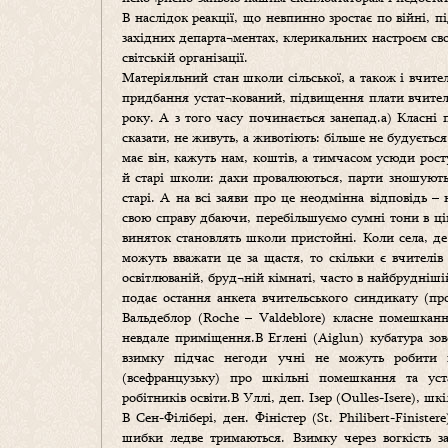
В наслідок реакції, що невпинно зростає по війні, п
західних департа¬ментах, клерикальних настроєм сво
світській організації.
Матеріяльний стан школи сільської, а також і вчите
придбання устат¬кований, підвищення плати вчител
року. А з того часу починається занепад.а) Класні
сказати, не живуть, а животіють: більше не будуєтьс
має він, кажуть нам, коштів, а тимчасом усюди рост
й старі школи: дахи провалюються, парти зношують
старі. А на всі заяви про це неодмінна відповідь 
свою справу дбаючи, перебільшуємо сумні тони в цій
виняток становлять школи пристойні. Коли села, д
можуть вважати це за щастя, то скільки є вчителі
освітлюваній, бруд¬ній кімнаті, часто в найбруднішій
подає остання анкета вчительського синдикату (пр
Вальдеблор (Roche – Valdeblore) класне помешканн
невдале приміщення.В Еґлені (Aiglun) кубатура зов
взимку підчас негоди учні не можуть робити в
(всефранцузьку) про шкільні помешкання та уста
робітників освіти.В Уллі, деп. Ізер (Oulles-Isere), 
В Сен-Філібері, ден. Фіністер (St. Philibert-Finist
шибки ледве тримаються. Взимку через вогкість з