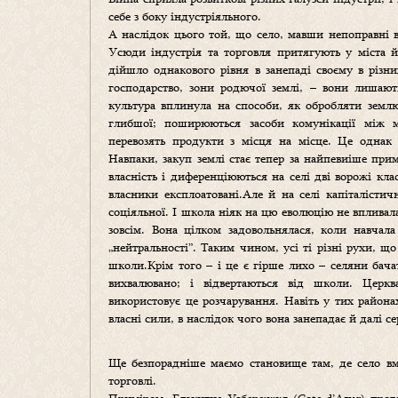
себе з боку індустріяльного.
А наслідок цього той, що село, мавши непоправні 
Усюди індустрія та торговля притягують у міста 
дійшло однакового рівня в занепаді своєму в різн
господарство, зони родючої землі, – вони лишают
культура вплинула на способи, як обробляти землю.
глибшої; поширюються засоби комунікації між м
перевозять продукти з місця на місце. Це однак 
Навпаки, закуп землі стає тепер за найпевиіше при
власність і диференціюються на селі дві ворожі кла
власники експлоатовані.Але й на селі капіталістич
соціяльної. І школа ніяк на цю еволюцію не впливала
зовсім. Вона цілком задовольнялася, коли навчал
„нейтральності”. Таким чином, усі ті різні рухи, щ
школи.Крім того – і це є гірше лихо – селяни бача
вихвалювано; і відвертаються від школи. Церкв
використовує це розчарування. Навіть у тих район
власні сили, в наслідок чого вона занепадає й далі с
Ще безпорадніше маємо становище там, де село вм
торговлі.