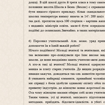
дошці. В цій школі друга й третя класа в тому само
половини висоти.Школа в Безек (Beuzec) є справжня 
бути иншого гіршого прикладу, більш скандального
школах температура взимку нижча за 14°; 200 шкіл 
так далі, протягом щось 100 сторінок – картина жах
з недавніх міністрів освіти, мали-б бути осередко
подібні до селянських.Звичайно, в таких матеріяль
б) Персонал учительський. Але, може, уряд прина
допомогти їм в їхній важкій роботі?
Нічого подібного! Молоді вчителі та вчительки, як
так велемовно про¬повідували про їхнє високе зав
школи, де вони неодмінно мають учителю¬вати деяки
А хто-ж такі ці вчителі? Молоді вчителі одержую
менша за плату старих учителів. До вищих розрядів
инакше кажучи, доводиться так-сяк животіти протяг
й уникають найкращі елементи, принаймні чоловіки
ми справді з боєм здобули однакову оплату обох п
приватну індустрію, де жіноцтво зазнає жорстокої ек
Ось чому жіноцтво масами обирає собі шлях учитель
Таким чином, усі ці вчителі, кепського підготовле
методами, приїздять, бідолаги-ідеалісти, в убог