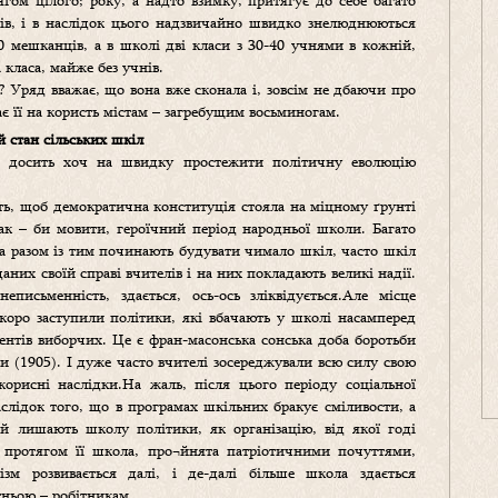
гом цілого; року, а надто взимку, притягує до себе багато
иків, і в наслідок цього надзвичайно швидко знелюднюються
500 мешканців, а в школі дві класи з 30-40 учнями в кожній,
класа, майже без учнів.
 Уряд вважає, що вона вже сконала і, зовсім не дбаючи про
 її на користь містам – загребущим восьминогам.
 стан сільських шкіл
л, досить хоч на швидку простежити політичну еволюцію
ть, щоб демократична конституція стояла на міцному ґрунті
так – би мовити, героїчний період народньої школи. Багато
а разом із тим починають будувати чимало шкіл, часто шкіл
них своїй справі вчителів і на них покладають великі надії.
еписьменність, здається, ось-ось зліквідується.Але місце
коро заступили політики, які вбачають у школі насамперед
гентів виборчих. Це є фран-масонська сонська доба боротьби
и (1905). І дуже часто вчителі зосереджували всю силу свою
корисні наслідки.На жаль, після цього періоду соціальної
слідок того, що в програмах шкільних бракує сміливости, а
ій лишають школу політики, як організацію, від якої годі
і протягом її школа, про¬йнята патріотичними почуттями,
ізм розвивається далі, і де-далі більше школа здається
тньою – робітникам.