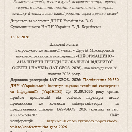
Бажаємо здоров’я, весни в душі, яскравого сонця, щастя,
творчого натхнення, незмінно-позитивнвого настрою,
затишку
й
тепла в колі
В
ашої
родини
,
серед друзів і колег!
Директор та колектив ДНПБ України ім. В. О.
Сухомлинського НАПН України Л. Д. Березівська
13.07.2026
Шановні колеги!
Запрошуємо до активної участі у Другій Міжнародній
науково-практичній конференції
«
ІНФОРМАЦІЙНО-
АНАЛІТИЧНІ ТРЕНДИ
ГЛОБАЛЬНОЇ ВІДКРИТОЇ
ОСВІТИ І НАУКИ
» (IAT-GEOS, 2026),
яка відбудеться 28
жовтня 2026 року.
Державна реєстрація IAT-GEOS, 2026
:
Посвідчення №550
ДНУ «Український інститут науково-технічної експертизи
та інформації» (УкрІНТЕІ)
До
01.09.2026 року
триває
прийом пропозицій від освітніх партнерів щодо
приєднання до команди співорганізаторів та
представлення спікерів IAS-GEOS, 2026 (контакт за тел.
+380967684707).
Сайт
конференції:
https://hub.ontos.xyz/index.php/zakhody-
vniaso/konferentsii/iat-geos-2026