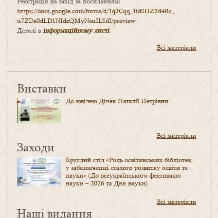
Реєстрація на захід за посиланням:
https://docs.google.com/forms/
d/1q2Cqq_IidSHZ2d4Rc_
u7ZDa0dLD1NIdzQMyNeuILSdI/
preview
Деталі в
інформаційному листі
.
Всі матеріали
Виставки
До ювілею Дічек Наталії Петрівни
Всі матеріали
Заходи
Круглий стіл «Роль освітянських бібліотек
у забезпеченні сталого розвитку освіти та
науки» (До всеукраїнського фестивалю
науки – 2026 та Дня науки)
Всі матеріали
Наші видання