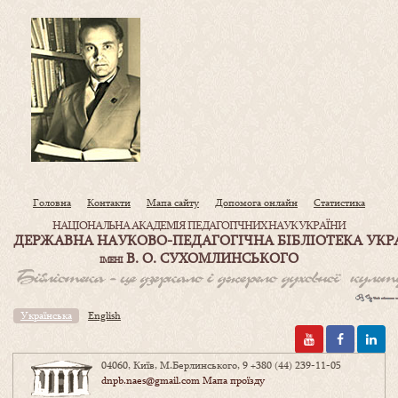
Головна
Контакти
Мапа сайту
Допомога онлайн
Статистика
НАЦІОНАЛЬНА АКАДЕМІЯ ПЕДАГОГІЧНИХ НАУК УКРАЇНИ
ДЕРЖАВНА НАУКОВО-ПЕДАГОГІЧНА БІБЛІОТЕКА УКР
В. О. СУХОМЛИНСЬКОГО
ІМЕНІ
Українська
English
04060, Київ, М.Берлинського, 9
+380 (44) 239-11-05
dnpb.naes@gmail.com
Мапа проїзду