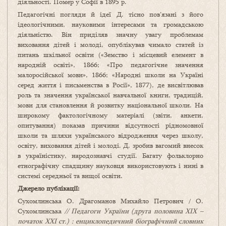
діяльності. Помер у Софії в 1895 р.
Педагогічні погляди й ідеї Д. тісно пов’язані з його
ідеологічними, науковими інтересами та громадською
діяльністю. Він приділяв значну увагу проблемам
виховання дітей і молоді, опублікував чимало статей із
питань шкільної освіти («Земство і місцевий елемент в
народній освіті», 1866; «Про педагогічне значення
малоросійської мови», 1866; «Народні школи на Україні
серед життя і письменства в Росії», 1877), де висвітлював
роль та значення української навчальної книги, традицій,
мови для становлення й розвитку національної школи. На
широкому фактологічному матеріалі (звіти, анкети,
опитування) показав причини відсутності рідномовної
школи та шляхи українського відродження через школу,
освіту, виховання дітей і молоді. Д. зробив вагомий внесок
в україністику, народознавчі студії. Багату фольклорно
етнографічну спадщину науковця використовують і нині в
системі середньої та вищої освіти.
Джерело публікації:
Сухомлинська О. Драгоманов Михайло Петрович / О.
Сухомлинська
// Педагоги України (друга половина ХІХ –
початок ХХІ ст.) : енциклопедичний біографічний словник