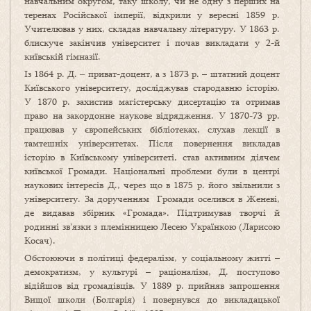
навчальним округом, таку школу, чи не одну з перших на
теренах Російської імперії, відкрили у вересні 1859 р.
Учителював у них, складав навчальну літературу. У 1863 р.
блискуче закінчив університет і почав викладати у 2-й
київській гімназії.
Із 1864 р. Д. ‒ приват-доцент, а з 1873 р. – штатний доцент
Київського університету, досліджував стародавню історію.
У 1870 р. захистив магістерську дисертацію та отримав
право на закордонне наукове відрядження. У 1870-73 рр.
працював у європейських бібліотеках, слухав лекції в
тамтешніх університетах. Після повернення викладав
історію в Київському університеті, став активним діячем
київської Громади. Національні проблеми були в центрі
наукових інтересів Д., через що в 1875 р. його звільнили з
університету. За дорученням Громади оселився в Женеві,
де видавав збірник «Громада». Підтримував творчі й
родинні зв’язки з племінницею Лесею Українкою (Ларисою
Косач).
Обстоюючи в політиці федералізм, у соціальному житті –
демократизм, у культурі – раціоналізм, Д. поступово
відійшов від громадівців. У 1889 р. прийняв запрошення
Вищої школи (Болгарія) і повернувся до викладацької