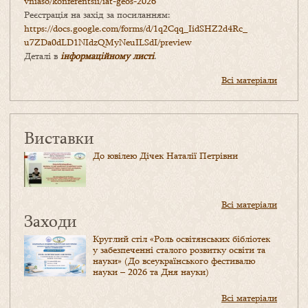
vniaso/konferentsii/iat-geos-2026
Реєстрація на захід за посиланням:
https://docs.google.com/forms/
d/1q2Cqq_IidSHZ2d4Rc_
u7ZDa0dLD1NIdzQMyNeuILSdI/
preview
Деталі в
інформаційному листі
.
Всі матеріали
Виставки
До ювілею Дічек Наталії Петрівни
Всі матеріали
Заходи
Круглий стіл «Роль освітянських бібліотек
у забезпеченні сталого розвитку освіти та
науки» (До всеукраїнського фестивалю
науки – 2026 та Дня науки)
Всі матеріали