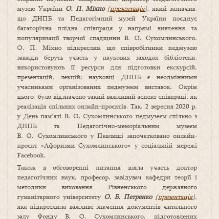
музею України
О. П. Міхно
(
презентація
)
, який зазначив,
що ДНПБ та Педагогічний музей України поєднує
багаторічна плідна співпраця у напрямі вивчення та
популяризації творчої спадщини В. О. Сухомлинського.
О. П. Міхно підкреслив, що співробітники педмузею
завжди беруть участь у наукових заходах бібліотеки,
використовують її ресурси для підготовки екскурсій,
презентацій, лекцій; науковці ДНПБ є неодмінними
учасниками організованих педмузеєм виставок. Окрім
цього, було відзначено такий важливий аспект співпраці, як
реалізація спільних онлайн-проєктів. Так, 2 вересня 2020 р.
у День пам’яті В. О. Сухомлинського педмузеєм спільно з
ДНПБ та Педагогічно-меморіальним музеєм
В. О. Сухомлинського у Павлиші започатковано онлайн-
проєкт «Афоризми Сухомлинського» у соціальній мережі
Facebook.
Також в обговоренні питання взяла участь доктор
педагогічних наук, професор, завідувач кафедри теорії і
методики виховання Рівненського державного
гуманітарного університету
О. Б. Петренко
(
презентація
)
,
яка підкреслила важливе значення документів читального
залу Фонду В. О. Сухомлинського, підготовлених