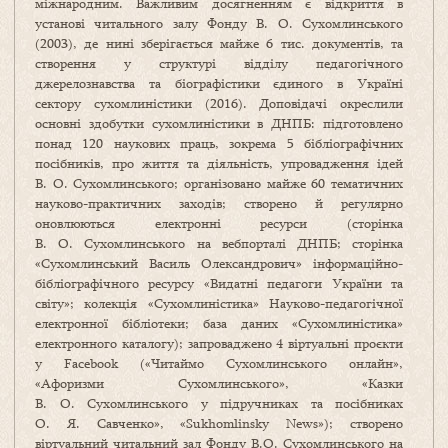
міжнародним. Важливим досягненням є відкриття в
установі читального залу Фонду В. О. Сухомлинського
(2003), де нині зберігається майже 6 тис. документів, та
створення у структурі відділу педагогічного
джерелознавства та біографістики єдиного в Україні
сектору сухомлиністики (2016). Доповідачі окреслили
основні здобутки сухомлиністики в ДНПБ: підготовлено
понад 120 наукових праць, зокрема 5 бібліографічних
посібників, про життя та діяльність, упровадження ідей
В. О. Сухомлинського; організовано майже 60 тематичних
науково-практичних заходів; створено й регулярно
оновлюються електронні ресурси (сторінка
В. О. Сухомлинського на вебпорталі ДНПБ; сторінка
«Сухомлинський Василь Олександрович» інформаційно-
бібліографічного ресурсу «Видатні педагоги України та
світу»; колекція «Сухомлиністика» Науково-педагогічної
електронної бібліотеки; база даних «Сухомлиністика»
електронного каталогу); запроваджено 4 віртуальні проєкти
у Facebook («Читаймо Сухомлинського онлайн»,
«Афоризми Сухомлинського», «Казки
В. О. Сухомлинського у підручниках та посібниках
О. Я. Савченко», «Sukhomlinsky News»); створено
віртуальний читальний зал Фонду В.О. Сухомлинського на