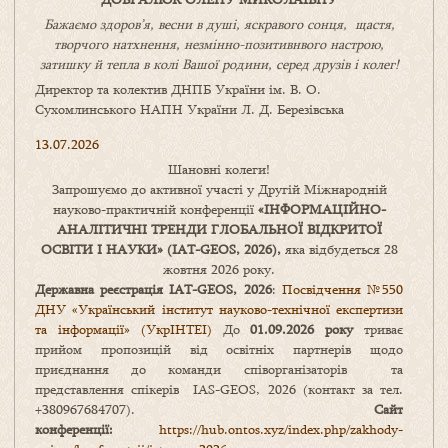
Бажаємо здоров’я, весни в душі, яскравого сонця, щастя,
творчого натхнення, незмінно-позитивнвого настрою,
затишку
й
тепла в колі
В
ашої
родини
,
серед друзів і колег!
Директор та колектив ДНПБ України ім. В. О.
Сухомлинського НАПН України Л. Д. Березівська
13.07.2026
Шановні колеги!
Запрошуємо до активної участі у Другій Міжнародній
науково-практичній конференції
«
ІНФОРМАЦІЙНО-
АНАЛІТИЧНІ ТРЕНДИ
ГЛОБАЛЬНОЇ ВІДКРИТОЇ
ОСВІТИ І НАУКИ
» (IAT-GEOS, 2026),
яка відбудеться 28
жовтня 2026 року.
Державна реєстрація IAT-GEOS, 2026
:
Посвідчення №550
ДНУ «Український інститут науково-технічної експертизи
та інформації» (УкрІНТЕІ)
До
01.09.2026 року
триває
прийом пропозицій від освітніх партнерів щодо
приєднання до команди співорганізаторів та
представлення спікерів IAS-GEOS, 2026 (контакт за тел.
+380967684707).
Сайт
конференції:
https://hub.ontos.xyz/index.php/zakhody-