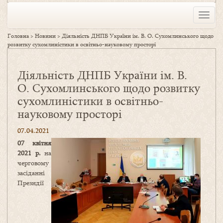
Toggle
naviga
Головна
>
Новини
>
Діяльність ДНПБ України ім. В. О. Сухомлинського щодо
розвитку сухомлиністики в освітньо-науковому просторі
Діяльність ДНПБ України ім. В.
О. Сухомлинського щодо розвитку
сухомлиністики в освітньо-
науковому просторі
07.04.2021
07 квітня
2021 р.
на
черговому
засіданні
Президії