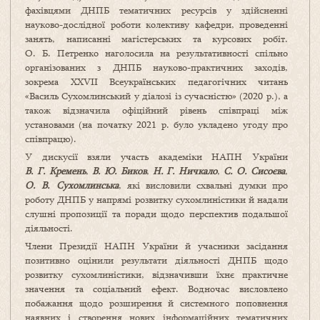
фахівцями ДНПБ тематичних ресурсів у здійсненні
науково-дослідної роботи колективу кафедри, проведенні
занять, написанні магістерських та курсових робіт.
О. Б. Петренко наголосила на результативності спільно
організованих з ДНПБ науково-практичних заходів,
зокрема XXVIІ Всеукраїнських педагогічних читань
«Василь Сухомлинський у діалозі із сучасністю» (2020 р.), а
також відзначила офіційний рівень співпраці між
установами (на початку 2021 р. було укладено угоду про
співпрацю).
У дискусії взяли участь академіки НАПН України
В. Г. Кремень
,
В. Ю. Биков
,
Н. Г. Ничкало
,
С. О. Сисоєва
,
О. В. Сухомлинська
, які висловили схвальні думки про
роботу ДНПБ у напрямі розвитку сухомлиністики й надали
слушні пропозиції та поради щодо перспектив подальшої
діяльності.
Члени Президії НАПН України й учасники засідання
позитивно оцінили результати діяльності ДНПБ щодо
розвитку сухомлиністики, відзначивши їхнє практичне
значення та соціальний ефект. Водночас висловлено
побажання щодо розширення й системного поповнення
наявних і створення нових інформаційних тематичних