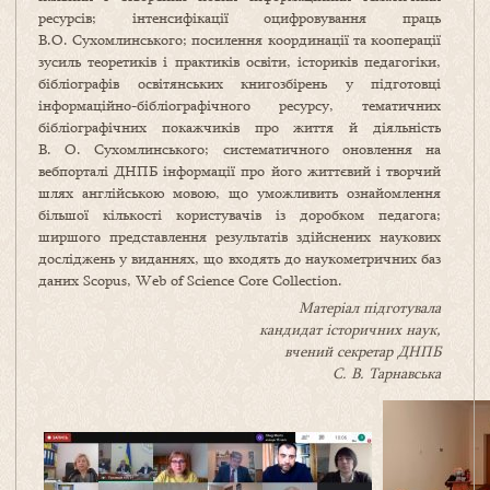
ресурсів; інтенсифікації оцифровування праць
В.О. Сухомлинського; посилення координації та кооперації
зусиль теоретиків і практиків освіти, істориків педагогіки,
бібліографів освітянських книгозбірень у підготовці
інформаційно-бібліографічного ресурсу, тематичних
бібліографічних покажчиків про життя й діяльність
В. О. Сухомлинського; систематичного оновлення на
вебпорталі ДНПБ інформації про його життєвий і творчий
шлях англійською мовою, що уможливить ознайомлення
більшої кількості користувачів із доробком педагога;
ширшого представлення результатів здійснених наукових
досліджень у виданнях, що входять до наукометричних баз
даних Scopus, Web of Science Core Collection.
Матеріал підготувала
кандидат історичних наук,
вчений секретар ДНПБ
С. В. Тарнавська