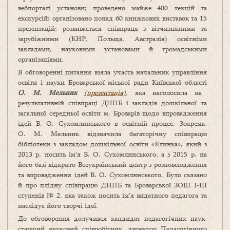
вебпорталі установи; проведено майже 400 лекцій та
екскурсій; організовано понад 60 книжкових виставок та 15
презентацій; розвивається співпраця з вітчизняними та
зарубіжними (КНР, Польща, Австралія) освітніми
закладами, науковими установами й громадськими
організаціями.
В обговоренні питання взяла участь начальник управління
освіти і науки Броварської міської ради Київської області
О. М. Мельник
(
презентація
)
, яка наголосила на
результативній співпраці ДНПБ і закладів дошкільної та
загальної середньої освіти м. Броварів щодо впровадження
ідей В. О. Сухомлинського в освітній процес. Зокрема,
О. М. Мельник відзначила багаторічну співпрацю
бібліотеки з закладом дошкільної освіти «Ялинка», який з
2013 р. носить ім’я В. О. Сухомлинського, а з 2015 р. на
його базі відкрито Всеукраїнський центр з розповсюдження
та впровадження ідей В. О. Сухомлинського. Було сказано
й про плідну співпрацю ДНПБ та Броварської ЗОШ І-ІІІ
ступенів № 2, яка також носить ім’я видатного педагога та
наслідує його творчі ідеї.
До обговорення долучився кандидат педагогічних наук,
старший науковий співробітник, директор Педагогічного