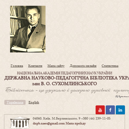
Головна
Контакти
Мапа сайту
Допомога онлайн
Статистика
НАЦІОНАЛЬНА АКАДЕМІЯ ПЕДАГОГІЧНИХ НАУК УКРАЇНИ
ДЕРЖАВНА НАУКОВО-ПЕДАГОГІЧНА БІБЛІОТЕКА УКР
В. О. СУХОМЛИНСЬКОГО
ІМЕНІ
Українська
English
04060, Київ, М.Берлинського, 9
+380 (44) 239-11-05
dnpb.naes@gmail.com
Мапа проїзду