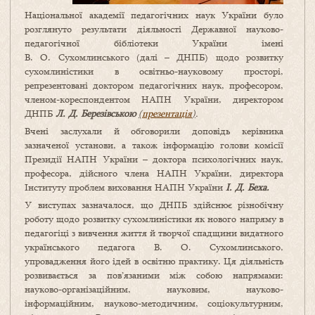
Національної академії педагогічних наук України було
розглянуто результати діяльності Державної науково-
педагогічної бібліотеки України імені
В. О. Сухомлинського (далі – ДНПБ) щодо розвитку
сухомлиністики в освітньо-науковому просторі,
репрезентовані доктором педагогічних наук, професором,
членом-кореспондентом НАПН України, директором
ДНПБ
Л. Д. Березівською
(
презентація
)
.
Вчені заслухали й обговорили доповідь керівника
зазначеної установи, а також інформацію голови комісії
Президії НАПН України – доктора психологічних наук,
професора, дійсного члена НАПН України, директора
Інституту проблем виховання НАПН України
І. Д. Беха.
У виступах зазначалося, що ДНПБ здійснює різнобічну
роботу щодо розвитку сухомлиністики як нового напряму в
педагогіці з вивчення життя й творчої спадщини видатного
українського педагога В. О. Сухомлинського,
упровадження його ідей в освітню практику. Ця діяльність
розвивається за пов’язаними між собою напрямами:
науково-організаційним, науковим, науково-
інформаційним, науково-методичним, соціокультурним,