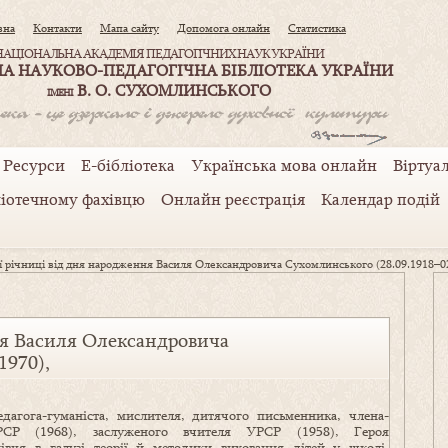
вна
Контакти
Мапа сайту
Допомога онлайн
Статистика
НАЦІОНАЛЬНА АКАДЕМІЯ ПЕДАГОГІЧНИХ НАУК УКРАЇНИ
А НАУКОВО-ПЕДАГОГІЧНА БІБЛІОТЕКА УКРАЇНИ
В. О. СУХОМЛИНСЬКОГО
ІМЕНІ
Ресурси
Е-бібліотека
Українська мова онлайн
Віртуал
ліотечному фахівцю
Онлайн реєстрація
Календар подій
ї річниці від дня народження Василя Олександровича Сухомлинського (28.09.1918–02
ня Василя Олександровича
1970),
едагога-гуманіста, мислителя, дитячого письменника, члена-
СР (1968), заслуженого вчителя УРСР (1958), Героя
хівця в галузі теорії й методики виховання дітей у школі,