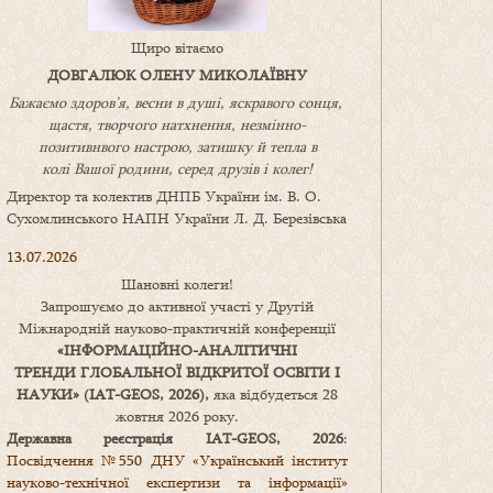
Щиро вітаємо
ДОВГАЛЮК ОЛЕНУ МИКОЛАЇВНУ
Бажаємо здоров’я, весни в душі, яскравого сонця,
щастя, творчого натхнення, незмінно-
позитивнвого настрою, затишку
й
тепла в
колі
В
ашої
родини
,
серед друзів і колег!
Директор та колектив ДНПБ України ім. В. О.
Сухомлинського НАПН України Л. Д. Березівська
13.07.2026
Шановні колеги!
Запрошуємо до активної участі у Другій
Міжнародній науково-практичній конференції
«
ІНФОРМАЦІЙНО-АНАЛІТИЧНІ
ТРЕНДИ
ГЛОБАЛЬНОЇ ВІДКРИТОЇ ОСВІТИ І
НАУКИ
» (IAT-GEOS, 2026),
яка відбудеться 28
жовтня 2026 року.
Державна реєстрація IAT-GEOS, 2026
:
Посвідчення №550 ДНУ «Український інститут
науково-технічної експертизи та інформації»