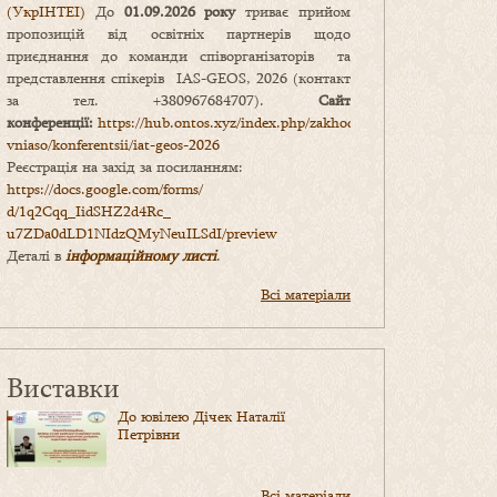
(УкрІНТЕІ)
До
01.09.2026 року
триває прийом
пропозицій від освітніх партнерів щодо
приєднання до команди співорганізаторів та
представлення спікерів IAS-GEOS, 2026 (контакт
за тел. +380967684707).
Сайт
конференції:
https://hub.ontos.xyz/index.php/zakhody-
vniaso/konferentsii/iat-geos-2026
Реєстрація на захід за посиланням:
https://docs.google.com/forms/
d/1q2Cqq_IidSHZ2d4Rc_
u7ZDa0dLD1NIdzQMyNeuILSdI/
preview
Деталі в
інформаційному листі
.
Всі матеріали
Виставки
До ювілею Дічек Наталії
Петрівни
Всі матеріали