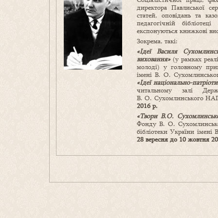
директора Павлиської сер
статей, оповідань та каз
педагогічній бібліоте
експонуються книжкові вис
Зокрема, такі:
«Ідеї Василя Сухомлинсь
виховання»
(у рамках реал
молоді) у головному прим
імені В. О. Сухомлинськ
«Ідеї національно-патріот
читальному залі Держа
В. О. Сухомлинського НАП
2016 р.
«Твори В.О. Сухомлинськ
Фонду В. О. Сухомлинсько
бібліотеки України імені
28 вересня до 10 жовтня 20