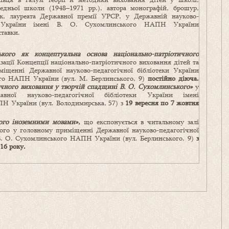
едньої школи (1948–1971 рр.), автора монографій, брошур,
ок, лауреата Державної премії УРСР, у Державній науково-
ці України імені В. О. Сухомлинського НАПН України
тавки.
кого як концептуальна основа національно-патріотичного
ізації Концепції національно-патріотичного виховання дітей та
іщенні Державної науково-педагогічної бібліотеки України
ого НАПН України (вул. М. Берлинського, 9)
постійно діюча.
ичного виховання у творчій спадщині В. О. Сухомлинського»
у
вної науково-педагогічної бібліотеки України імені
Н України (вул. Володимирська, 57) з
19 вересня по 7 жовтня
ого іноземними мовами»
,
що експонується в читальному залі
го у головному приміщенні Державної науково-педагогічної
 В. О. Сухомлинського НАПН України (вул. Берлинського, 9)
з
16 року.