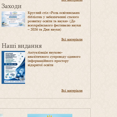
Заходи
Круглий стіл «Роль освітянських
бібліотек у забезпеченні сталого
розвитку освіти та науки» (До
всеукраїнського фестивалю науки
– 2026 та Дня науки)
Всі матеріали
Наші видання
Актуалізація науково-
аналітичного супроводу єдиного
інформаційного простору
відкритої освіти
Всі матеріали