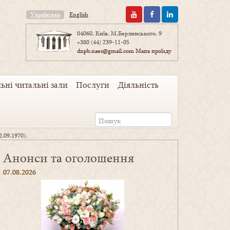
Українська
English
04060, Київ, М.Берлинського, 9
+380 (44) 239-11-05
dnpb.naes@gmail.com
Мапа проїзду
ьні читальні зали
Послуги
Діяльність
.09.1970),
Анонси та оголошення
07.08.2026