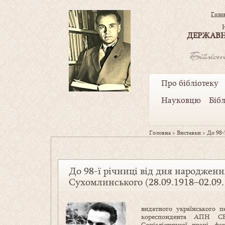
Голо
ДЕРЖАВН
Про бібліотеку
Науковцю
Біб
Головна
>
Виставки
>
До 98-
До 98-ї річниці від дня народжен
Сухомлинського (28.09.1918–02.09.
видатного українського п
кореспондента АПН СР
Соціалістичної праці, фа