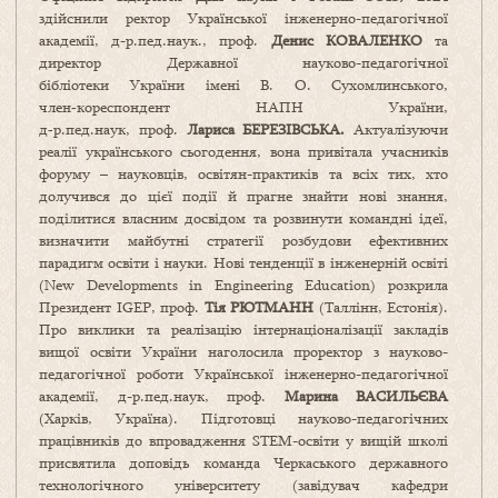
здійснили ректор Української інженерно-педагогічної
академії, д-р.пед.наук., проф.
Денис КОВАЛЕНКО
та
директор Державної науково-педагогічної
бібліотеки України імені В. О. Сухомлинського,
член‑кореспондент НАПН України,
д‑р.пед.наук, проф.
Лариса БЕРЕЗІВСЬКА.
Актуалізуючи
реалії українського сьогодення, вона привітала учасників
форуму – науковців, освітян-практиків та всіх тих, хто
долучився до цієї події й прагне знайти нові знання,
поділитися власним досвідом та розвинути командні ідеї,
визначити майбутні стратегії розбудови ефективних
парадигм освіти і науки. Нові тенденції в інженерній освіті
(New Developments in Engineering Education) розкрила
Президент IGEP, проф.
Тія РЮТМАНН
(Таллінн, Естонія).
Про виклики та реалізацію інтернаціоналізації закладів
вищої освіти України наголосила проректор з науково-
педагогічної роботи Української інженерно-педагогічної
академії, д-р.пед.наук, проф.
Марина ВАСИЛЬЄВА
(Харків, Україна). Підготовці науково-педагогічних
працівників до впровадження STEM-освіти у вищій школі
присвятила доповідь команда Черкаського державного
технологічного університету (завідувач кафедри