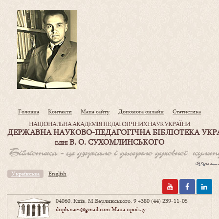
Головна
Контакти
Мапа сайту
Допомога онлайн
Статистика
НАЦІОНАЛЬНА АКАДЕМІЯ ПЕДАГОГІЧНИХ НАУК УКРАЇНИ
ДЕРЖАВНА НАУКОВО-ПЕДАГОГІЧНА БІБЛІОТЕКА УКР
В. О. СУХОМЛИНСЬКОГО
ІМЕНІ
Українська
English
04060, Київ, М.Берлинського, 9
+380 (44) 239-11-05
dnpb.naes@gmail.com
Мапа проїзду