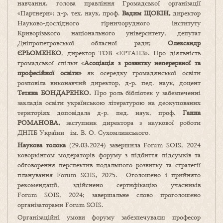
навчання, голова правління Громадської організації
«Партнери»; д-р. тех. наук, проф.
Вадим ЩОКІН,
директор
Науково-дослідного гірничорудного інституту
Криворізького національного університету, депутат
Дніпропетровської обласної ради;
Олександр
ЄРЬОМЕНКО
, директор ТОВ «ЕРТАНЗ». Про діяльність
громадської спілки «
Асоціаці
я
з розвитку неперервної та
професійної освіти
»
як осередку громадянської освіти
розповіла виконавчий директор, д-р. пед. наук, доцент
Тетяна БОНДАРЕНКО.
Про роль бібліотек у забезпеченні
закладів освіти українською літературою на деокупованих
територіях доповідала д‑р. пед. наук, проф.
Ганна
РОМАНОВА,
заступник директора з наукової роботи
ДНПБ України ім. В. О. Сухомлинського.
Наукова толока
(29.03.2024) завершила Forum SOIS, 2024
коворкінгом модераторів форуму з підбиття підсумків та
обговорення перспектив подальшого розвитку та стратегії
планування Forum SOIS, 2025. Оголошено і прийнято
рекомендації, здійснено сертифікацію учасників
Forum SOIS, 2024; завершальне слово проголошено
організаторами Forum SOIS.
Організаційні умови форуму забезпечували: професор