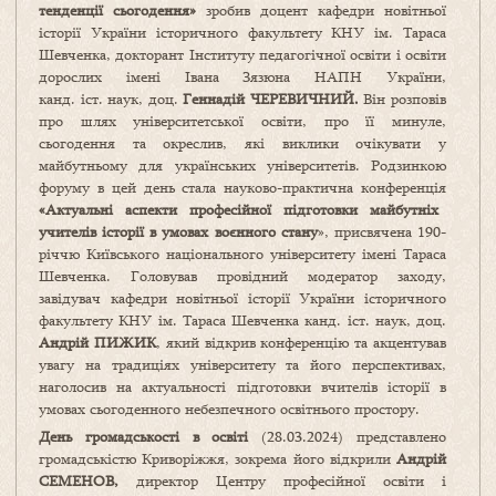
тенденції сьогодення
»
зробив доцент кафедри новітньої
історії України історичного факультету КНУ ім. Тараса
Шевченка, докторант Інституту педагогічної освіти і освіти
дорослих імені Івана Зязюна НАПН України,
канд. іст. наук, доц.
Геннадій ЧЕРЕВИЧНИЙ.
Він розповів
про шлях університетської освіти, про її минуле,
сьогодення та окреслив, які виклики очікувати у
майбутньому для українських університетів. Родзинкою
форуму в цей день стала науково-практична конференція
«Актуальні аспекти професійної підготовки майбутніх
учителів історії в умовах воєнного стану
», присвячена 190-
річчю Київського національного університету імені Тараса
Шевченка. Головував провідний модератор заходу,
завідувач кафедри новітньої історії України історичного
факультету КНУ ім. Тараса Шевченка канд. іст. наук, доц.
Андрій ПИЖИК
, який відкрив конференцію та акцентував
увагу на традиціях університету та його перспективах,
наголосив на актуальності підготовки вчителів історії в
умовах сьогоденного небезпечного освітнього простору.
День громадськості в освіті
(28.03.2024) представлено
громадськістю Криворіжжя, зокрема його відкрили
Андрій
СЕМЕНОВ,
директор Центру професійної освіти і