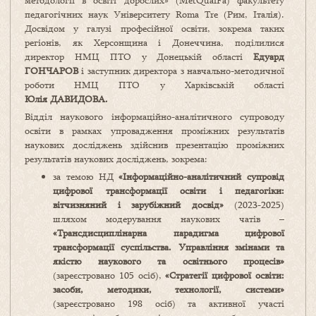
методології в освіті дорослих» (MetQualFa) факультету
педагогічних наук Університету Roma Tre (Рим, Італія).
Досвідом у галузі професійної освіти, зокрема таких
регіонів, як Херсонщина і Донеччина, поділилися
директор НМЦ ПТО у Донецькій області
Едуард
ГОНЧАРОВ
і заступник директора з навчально-методичної
роботи НМЦ ПТО у Харківській області
Юлія ДАВИДОВА.
Відділ наукового інформаційно-аналітичного супроводу
освіти в рамках упровадження проміжних результатів
наукових досліджень здійснив презентацію проміжних
результатів наукових досліджень, зокрема:
за темою НД
«
Інформаційно-аналітичний супровід
цифрової трансформації освіти і педагогіки:
вітчизняний і зарубіжний досвід
»
(2023-2025)
шляхом модерування наукових чатів –
«
Трансдисциплінарна парадигма цифрової
трансформації суспільства. Управління змінами та
якістю наукового та освітнього процесів
»
(зареєстровано 105 осіб),
«Стратегії цифрової освіти:
засоби, методики, технології, системи»
(зареєстровано 198 осіб) та активної участі