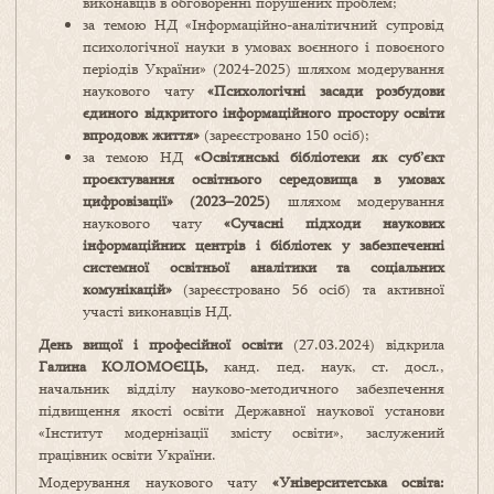
виконавців в обговоренні порушених проблем;
за темою НД «Інформаційно-аналітичний супровід
психологічної науки в умовах воєнного і повоєного
періодів України» (2024-2025) шляхом модерування
наукового чату
«
Психологічні засади розбудови
єдиного відкритого інформаційного простору освіти
впродовж життя»
(зареєстровано 150 осіб);
за темою НД
«Освітянські бібліотеки як суб’єкт
проєктування освітнього середовища в умовах
цифровізації» (2023–2025)
шляхом модерування
наукового чату
«
Сучасні підходи наукових
інформаційних центрів і бібліотек у забезпеченні
системної освітньої аналітики та соціальних
комунікацій
»
(зареєстровано 56 осіб) та активної
участі виконавців НД.
День вищої і професійної освіти
(27.03.2024) відкрила
Галина КОЛОМОЄЦЬ,
канд. пед. наук, ст. досл.,
начальник відділу науково-методичного забезпечення
підвищення якості освіти Державної наукової установи
«Інститут модернізації змісту освіти», заслужений
працівник освіти України.
Модерування наукового чату
«
Університетська освіта: