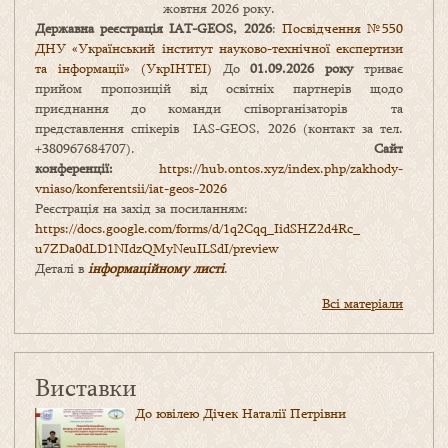
жовтня 2026 року.
Державна реєстрація IAT-GEOS, 2026
:
Посвідчення №550
ДНУ «Український інститут науково-технічної експертизи
та інформації» (УкрІНТЕІ)
До
01.09.2026 року
триває
прийом пропозицій від освітніх партнерів щодо
приєднання до команди співорганізаторів та
представлення спікерів IAS-GEOS, 2026 (контакт за тел.
+380967684707).
Сайт
конференції:
https://hub.ontos.xyz/index.php/zakhody-
vniaso/konferentsii/iat-geos-2026
Реєстрація на захід за посиланням:
https://docs.google.com/forms/
d/1q2Cqq_IidSHZ2d4Rc_
u7ZDa0dLD1NIdzQMyNeuILSdI/
preview
Деталі в
інформаційному листі
.
Всі матеріали
Виставки
До ювілею Дічек Наталії Петрівни