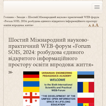
Toggle
naviga
Головна
>
Заходи
>
Шостий Міжнародний науково-практичний WEB-форум
«Forum SOIS, 2024: розбудова єдиного відкритого інформаційного простору
A
A
освіти впродовж життя»
A
Шостий Міжнародний науково-
практичний WEB-форум «Forum
SOIS, 2024: розбудова єдиного
відкритого інформаційного
простору освіти впродовж життя»
26-