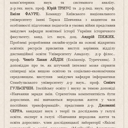
комп’ютерних наук та системного аналізу,
д‑р.тех. наук, проф.
Юрій ТРИУС
та д-р.пед. наук, проф.
Еміля ФАУРЕ
). Команду Київського національного
університету імені Тараса Шевченка з акцентом на
особливості підготовки педагогів в умовах війни представив
завідувач кафедри новітньої історії України історичного
факультету, канд. іст. наук, доц.
Андрій ПИЖИК
.
Проблемі розроблення онлайн-курсів на основі відкритих
освітніх ресурсів присвятив виступ керівник відділу
дистанційної освіти Університету Анадолу, д-р філос.,
проф.
Ченгіз Хакан АЙДІН
(Ескішехір, Туреччина). З
доповіддю про те, як штучний інтелект може сприяти
співпраці між вищою освітою та соціально-економічним
середовищем, виступив завідувач кафедри інформатики
Стамбульського університету д‑р наук., проф.
Севінч
ГУЛЬСЕЧЕН.
Італійську освіту і науку за темою доповіді
«Навчання заради змін. Стратегічна компетентність бути
дорослими, які навчаються впродовж життя у часи
постійних трансформацій», представив д-р.
Джованні
СЕРРА
, кандидат наук з теорії та досліджень у галузі
освіти, експерт в галузі «Навчання впродовж життя та
освіта дорослих», член дослідницької лабораторії «Якісні