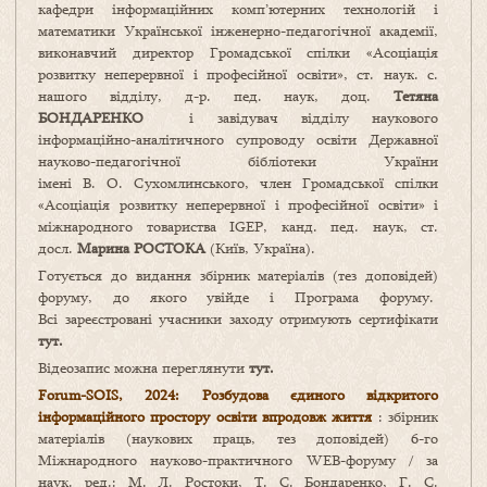
кафедри інформаційних комп’ютерних технологій і
математики Української інженерно-педагогічної академії,
виконавчий директор Громадської спілки «Асоціація
розвитку неперервної і професійної освіти», ст. наук. с.
нашого відділу, д-р. пед. наук, доц.
Тетяна
БОНДАРЕНКО
і завідувач відділу наукового
інформаційно-аналітичного супроводу освіти Державної
науково-педагогічної бібліотеки України
імені В. О. Сухомлинського, член Громадської спілки
«Асоціація розвитку неперервної і професійної освіти» і
міжнародного товариства IGEP, канд. пед. наук, ст.
досл.
Марина РОСТОКА
(Київ, Україна).
Готується до видання збірник матеріалів (тез доповідей)
форуму, до якого увійде і Програма форуму.
Всі зареєстровані учасники заходу отримують сертифікати
тут.
Відеозапис можна переглянути
тут.
Forum-SOIS, 2024: Розбудова єдиного відкритого
інформаційного простору освіти впродовж життя
: збірник
матеріалів (наукових праць, тез доповідей) 6-го
Міжнародного науково-практичного WEB-форуму / за
наук. ред.: М. Л. Ростоки, Т. С. Бондаренко, Г. С.