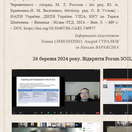
Черевичного ; упоряд. М. Л. Ростока ; літ. ред. Ю. А.
Кравченко,Н. М. Василенко, бібліогр. ред. О. В. Углова] ;
НАПН України, ДНПБ України, УІПА, КНУ ім. Тараса
Шевченка. – Вінниця : Нілан-ЛТД, 2024. – Вип. 5. – 389 с.
– DOI: https://doi.org/10.33407/lib.NAES.740977
Інформацію підготували
Тетяна
СИМОНЕНКО,
Андрій ГУРАЛЮК
та Наталія ВАРАКСІНА
26 березня 2024 року. Відкриття Forum SOIS