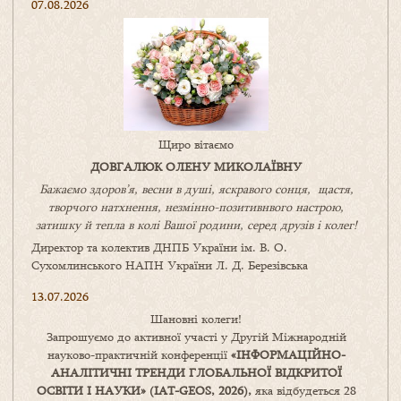
07.08.2026
Щиро вітаємо
ДОВГАЛЮК ОЛЕНУ МИКОЛАЇВНУ
Бажаємо здоров’я, весни в душі, яскравого сонця, щастя,
творчого натхнення, незмінно-позитивнвого настрою,
затишку
й
тепла в колі
В
ашої
родини
,
серед друзів і колег!
Директор та колектив ДНПБ України ім. В. О.
Сухомлинського НАПН України Л. Д. Березівська
13.07.2026
Шановні колеги!
Запрошуємо до активної участі у Другій Міжнародній
науково-практичній конференції
«
ІНФОРМАЦІЙНО-
АНАЛІТИЧНІ ТРЕНДИ
ГЛОБАЛЬНОЇ ВІДКРИТОЇ
ОСВІТИ І НАУКИ
» (IAT-GEOS, 2026),
яка відбудеться 28