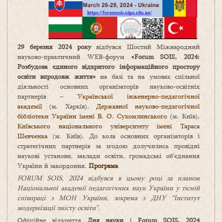
29 березня 2024 року
відбувся Шостий Міжнародний
науково-практичний WEB‑форум
«Forum SOIS, 2024:
Розбудова єдиного відкритого інформаційного простору
освіти впродовж життя»
на базі та на умовах спільної
діяльності основних організаторів науково-освітніх
партнерів –
Української інженерно-педагогічної
академії
(м. Харків),
Державної науково-педагогічної
бібліотеки України імені В. О. Сухомлинського
(м. Київ),
Київського національного університету імені Тараса
Шевченка
(м. Київ). До кола основних організаторів і
стратегічних партнерів за згодою долучились провідні
наукові установи, заклади освіти, громадські об’єднання
України й закордоння.
Програма
FORUM SOIS, 2024 відбувся в цьому році за планом
Національної академії педагогічних наук України у тісній
співпраці з МОН України, зокрема з ДНУ “Інститут
модернізації змісту освіти”.
Офіційне відкриття
Дня науки
і
Forum SOIS, 2024