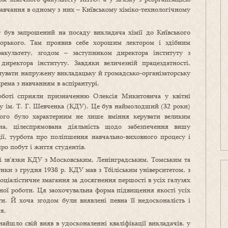
навчання в одному з них – Київському хіміко-технологічному
т був запрошений на посаду викладача хімії до Київського
Горького. Там проявив себе хорошим лектором і здібним
акультету, згодом – заступником директора інституту з
 директора інституту. Завдяки величезній працездатності,
днувати напружену викладацьку й громадсько-організаторську
рема з навчанням в аспірантурі.
 роботі сприяли призначенню Олексія Микитовича у квітні
ту ім. Т. Г. Шевченка (КДУ). Це був наймолодший (32 роки)
ього було характерним не лише вміння керувати великим
на, цілеспрямована діяльність щодо забезпечення вишу
ії, турбота про поліпшення навчально-виховного процесу і
ро побут і життя студентів.
ві зв’язки КДУ з Московським, Ленінградським, Томським та
нки з грудня 1938 р. КДУ мав з Тбіліським університетом, з
оціалістичне змагання за досягнення першості в усіх галузях
сної роботи. Ця заохочувальна форма підвищення якості усіх
ти. Й хоча згодом були виявлені певна її недосконалість і
я.
айшло свій вияв в удосконаленні кваліфікації викладачів, у