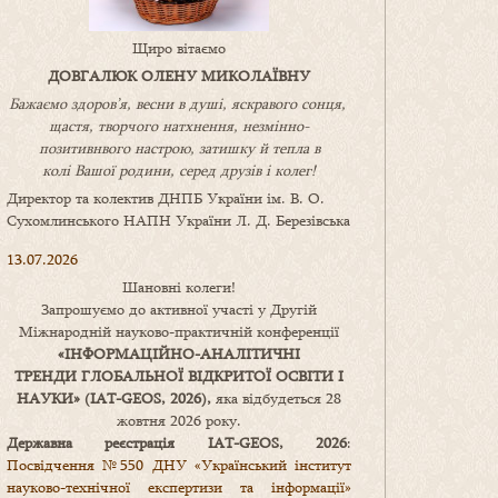
Щиро вітаємо
ДОВГАЛЮК ОЛЕНУ МИКОЛАЇВНУ
Бажаємо здоров’я, весни в душі, яскравого сонця,
щастя, творчого натхнення, незмінно-
позитивнвого настрою, затишку
й
тепла в
колі
В
ашої
родини
,
серед друзів і колег!
Директор та колектив ДНПБ України ім. В. О.
Сухомлинського НАПН України Л. Д. Березівська
13.07.2026
Шановні колеги!
Запрошуємо до активної участі у Другій
Міжнародній науково-практичній конференції
«
ІНФОРМАЦІЙНО-АНАЛІТИЧНІ
ТРЕНДИ
ГЛОБАЛЬНОЇ ВІДКРИТОЇ ОСВІТИ І
НАУКИ
» (IAT-GEOS, 2026),
яка відбудеться 28
жовтня 2026 року.
Державна реєстрація IAT-GEOS, 2026
:
Посвідчення №550 ДНУ «Український інститут
науково-технічної експертизи та інформації»