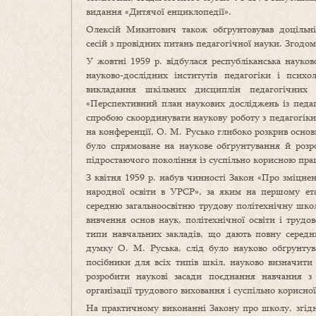
видання «Дитячої енциклопедії».
Олексій Микитович також обґрунтовував доцільні
сесій з провідних питань педагогічної науки. Згодом
У жовтні 1959 р. відбулася республіканська науков
науково-дослідних інститутів педагогіки і психо
викладання шкільних дисциплін педагогічних в
«Перспективний план наукових досліджень із педа
спробою скоординувати наукову роботу з педагогіки 
на конференції, О. М. Русько глибоко розкрив основ
було спрямоване на наукове обґрунтування й розр
підростаючого покоління із суспільно корисною пра
З квітня 1959 р. набув чинності Закон «Про зміцне
народної освіти в УРСР», за яким на першому ета
середню загальноосвітню трудову політехнічну шко
вивчення основ наук, політехнічної освіти і трудо
типи навчальних закладів, що дають повну середню
думку О. М. Руська, слід було науково обґрунтув
посібники для всіх типів шкіл, науково визначити з
розробити наукові засади поєднання навчання 
організації трудового виховання і суспільно корисно
На практичному виконанні Закону про школу, згідно