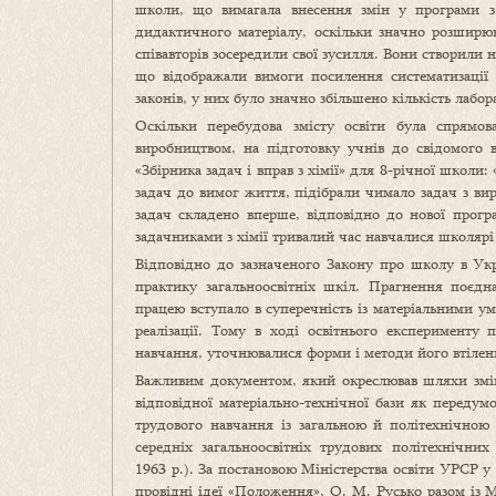
школи, що вимагала внесення змін у програми з
дидактичного матеріалу, оскільки значно розширюв
співавторів зосередили свої зусилля. Вони створили но
що відображали вимоги посилення систематизації 
законів, у них було значно збільшено кількість лабо
Оскільки перебудова змісту освіти була спрямов
виробництвом, на підготовку учнів до свідомого 
«Збірника задач і вправ з хімії» для 8-річної школи:
задач до вимог життя, підібрали чимало задач з вир
задач складено вперше, відповідно до нової прог
задачниками з хімії тривалий час навчалися школярі
Відповідно до зазначеного Закону про школу в Ук
практику загальноосвітніх шкіл. Прагнення поєд
працею вступало в суперечність із матеріальними у
реалізації. Тому в ході освітнього експерименту
навчання, уточнювалися форми і методи його втілен
Важливим документом, який окреслював шляхи зміц
відповідної матеріально-технічної бази як передумо
трудового навчання із загальною й політехнічною
середніх загальноосвітніх трудових політехнічн
1963 р.). За постановою Міністерства освіти УРСР у
провідні ідеї «Положення», О. М. Русько разом із