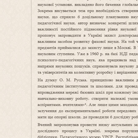
наукової установи, викладено його бачення глобальн
Зокрема висувається теза про необхідність створе
науки, що сприяло б доцільному плануванню наук
педагогічної науки, автор визначає конкретні шля
важливості постійного піднесення рівня наукової
пропонує запровадити в Україні захист докторськ
важливим засобом розвитку фахової науки. На той ч
предметів приймалися до захисту лише в Москві. В У
науковим ступенем. Уже в 1960 р. на базі НДІ педа
психолого-педагогічних наук, яка працювала над 
напрями наукових пошуків, спрямовувала наукову ді
та університетів на колективну розробку і вирішення
На думку О. М. Руська, принципово важливим дл
педагогічним інститутами та школами, для провед
впровадження мережі базових шкіл при кожному інст
навчально-виховну роботу, створити належні умов
аспірантами, вчителями»¹. Але лише цими заходами
залучення до експериментальної роботи передових 
мати ще опорні школи, де проводили б дослідну робо
Вчений запропонував провести низку актуальних за
дослідного процесу в Україні, зокрема порушив
бібліотеки, Педагогічного музею УРСР, Республіканс