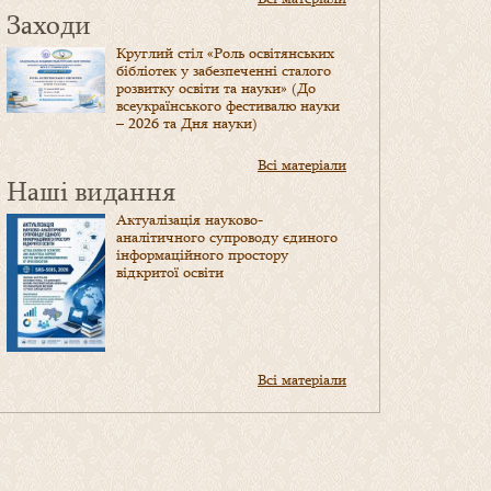
Заходи
Круглий стіл «Роль освітянських
бібліотек у забезпеченні сталого
розвитку освіти та науки» (До
всеукраїнського фестивалю науки
– 2026 та Дня науки)
Всі матеріали
Наші видання
Актуалізація науково-
аналітичного супроводу єдиного
інформаційного простору
відкритої освіти
Всі матеріали