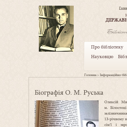
Голо
ДЕРЖАВН
Про бібліотеку
Науковцю
Біб
Головна
>
Інформаційно-бібл
Біографія О. М. Руська
Олексій Ми
м. Білостоц
залізничник
13-річному ю
сім’ї і за