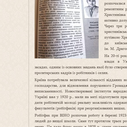
розпочалася 
ремонтним р
Христинівка 
активно долу
Через три р
христинівсь
путівкою Хр
до київсь
ім. М. Драго
На 20-ті ро
влади в Укр
засадах, одним із основних завдань якої було створе
пролетарських кадрів із робітників і селян.
Країна потребувала величезної кількості відданих но
господарства, для відновлення порушеного Громадя
неписьменності. Новостворювані інститути народно
Україні вже у 1920 р., мали на меті підготувати пр
дати робітничій молоді реальну можливість одержа
факультетів (робітфаків) при реорганізованих вишах.
Робітфак при ВІНО розпочав роботу в березні 1923
людей до вищої школи. Саме тут протягом трьох ро
знань. Це дало йому змогу в 1928 р. стати студент