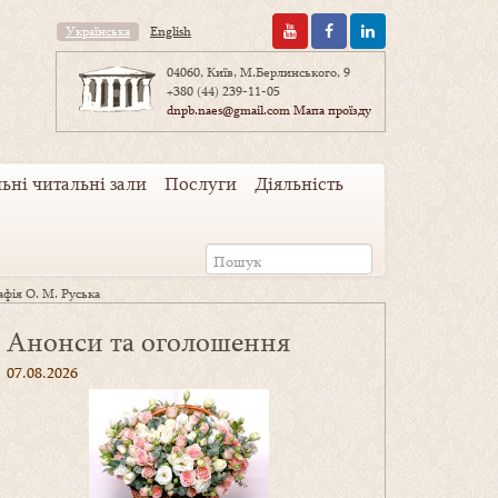
Українська
English
04060, Київ, М.Берлинського, 9
+380 (44) 239-11-05
dnpb.naes@gmail.com
Мапа проїзду
ьні читальні зали
Послуги
Діяльність
афія О. М. Руська
Анонси та оголошення
07.08.2026