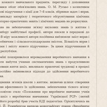
 кожного навчального предмета, перегляду і доповнення
ався обсяг обов’язкових знань, О. М. Русько з колективом
ві підручники з хімії для 7–8 класів, збірники задач і вправ,
викладу матеріалу і теоретичного обґрунтування хімічних
раторно-практичних занять і хімічних завдань на розрахунки.
ана на забезпечення зв’язку наукових знань із життям і
вибору майбутньої професії, автори писали в передмові до
 «В міру можливості автори посібника наблизили зміст вправ і
обничим і сільськогосподарським змістом. Більшість вправ і
рами і змісту нового підручника». За цими підручниками й
 республіки.
раїні поширювалося впровадження виробничого навчання в
нати набуття учнями систематичних знань з продуктивною
мовами життя шкіл, викликало практичні труднощі в процесі
 постійно змінювалися підходи до здійснення виробничого
ня.
нення зв’язків школи з життям, визначав шляхи створення
ви ефективного їх здійснення, забезпечення тісного зв’язку
 освітою стало «Положення про виробниче навчання учнів
их шкіл з виробничим навчанням Української РСР» (лютий
 його розробці брав участь НДІ педагогіки. Орієнтуючись на
 М. Й. Розенбергом написав монографічну працю «Виробниче