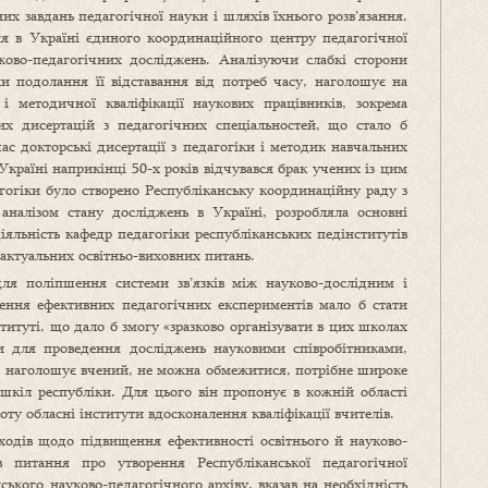
их завдань педагогічної науки і шляхів їхнього розв’язання.
ння в Україні єдиного координаційного центру педагогічної
ово-педагогічних досліджень. Аналізуючи слабкі сторони
хи подолання її відставання від потреб часу, наголошує на
 і методичної кваліфікації наукових працівників, зокрема
их дисертацій з педагогічних спеціальностей, що стало б
ас докторські дисертації з педагогіки і методик навчальних
країні наприкінці 50-х років відчувався брак учених із цим
гогіки було створено Республіканську координаційну раду з
аналізом стану досліджень в Україні, розробляла основні
яльність кафедр педагогіки республіканських педінститутів
 актуальних освітньо-виховних питань.
я поліпшення системи зв’язків між науково-дослідним і
ення ефективних педагогічних експериментів мало б стати
итуті, що дало б змогу «зразково організувати в цих школах
и для проведення досліджень науковими співробітниками,
, наголошує вчений, не можна обмежитися, потрібне широке
шкіл республіки. Для цього він пропонує в кожній області
ту обласні інститути вдосконалення кваліфікації вчителів.
ходів щодо підвищення ефективності освітнього й науково-
 питання про утворення Республіканської педагогічної
ького науково-педагогічного архіву, вказав на необхідність