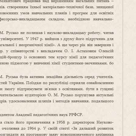
й Микитович працював над вирішенням нагальних питань –
ів, створенням їхньої матеріально-технічної бази, знищеної
овоєнних умов навчальних планів і програм для освітніх
фесорсько-викладацьким складом, необхідною навчально-
М. Русько не полишав і науково-викладацьку роботу, читав
 університеті. У 1947 р. вийшов з друку його підручник для
гальної і неорганічної хімії». А ще через рік він завершив і
р. у співавторстві з викладачем О. І. Астаховим Олексій
ій-брошур із основних тем курсу хімії для педагогічних
ачною підмогою у вивченні хімії студентами-заочниками, бо
 Руська була активна лекційна діяльність серед учителів,
ластей України. Поїздки по республіці сприяли ознайомленню
и змогу підтримувати зв’язки з освітянами, бути в гущині
 учительською аудиторією О. М. Русько порушував актуальні
дрів, удосконалення шляхів і методів навчання, подальшого
ондентом Академії педагогічних наук РРФСР.
а стало його призначення в 1958 р. директором Науково-
н очолював до 1964 р. У своїй статті «За дальший розвиток
розглядати як програмову заяву новопризначеного керівника