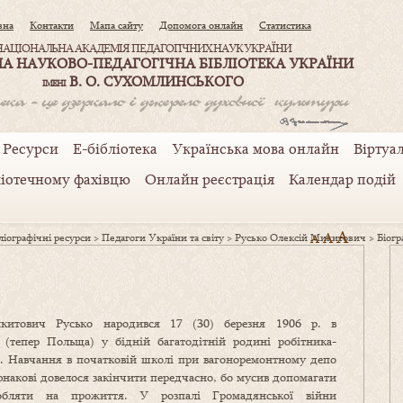
вна
Контакти
Мапа сайту
Допомога онлайн
Статистика
НАЦІОНАЛЬНА АКАДЕМІЯ ПЕДАГОГІЧНИХ НАУК УКРАЇНИ
А НАУКОВО-ПЕДАГОГІЧНА БІБЛІОТЕКА УКРАЇНИ
В. О. СУХОМЛИНСЬКОГО
ІМЕНІ
Ресурси
Е-бібліотека
Українська мова онлайн
Віртуал
ліотечному фахівцю
Онлайн реєстрація
Календар подій
A
A
іографічні ресурси
>
Педагоги України та світу
>
Русько Олексій Микитович
A
>
Біогр
китович Русько народився 17 (30) березня 1906 р. в
і (тепер Польща) у бідній багатодітній родині робітника-
а. Навчання в початковій школі при вагоноремонтному депо
накові довелося закінчити передчасно, бо мусив допомагати
робляти на прожиття. У розпалі Громадянської війни