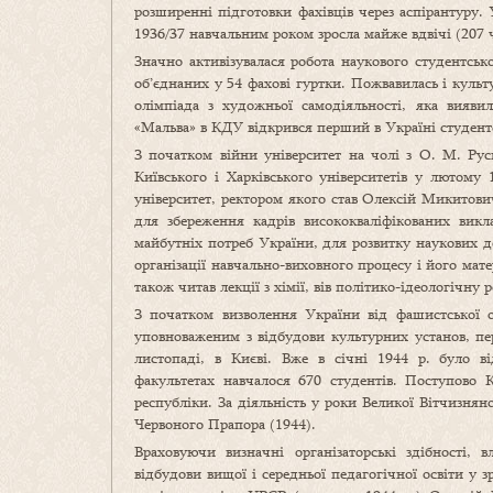
розширенні підготовки фахівців через аспірантуру. 
1936/37 навчальним роком зросла майже вдвічі (207 ч
Значно активізувалася робота наукового студентсько
об’єднаних у 54 фахові гуртки. Пожвавилась і культу
олімпіада з художньої самодіяльності, яка вияви
«Мальва» в КДУ відкрився перший в Україні студент
З початком війни університет на чолі з О. М. Рус
Київського і Харківського університетів у лютом
університет, ректором якого став Олексій Микитов
для збереження кадрів висококваліфікованих викл
майбутніх потреб України, для розвитку наукових до
організації навчально-виховного процесу і його мат
також читав лекції з хімії, вів політико-ідеологічну 
З початком визволення України від фашистської о
уповноваженим з відбудови культурних установ, пер
листопаді, в Києві. Вже в січні 1944 р. було в
факультетах навчалося 670 студентів. Поступово 
республіки. За діяльність у роки Великої Вітчизня
Червоного Прапора (1944).
Враховуючи визначні організаторські здібності,
відбудови вищої і середньої педагогічної освіти у 