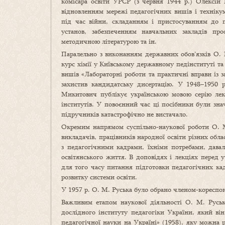
комісара освіти УРСР (з червня 1944 р.) Олексі
відновленням мережі педагогічних вишів і технікум
під час війни, складанням і пристосуванням до п
установ, забезпеченням навчальних закладів про
методичною літературою та ін.
Паралельно з виконанням державних обов’язків О. 
курс хімії у Київському державному педінституті та
вишів «Лабораторні роботи та практичні вправи із за
захистив кандидатську дисертацію. У 1948–1950 р
Микитович публікує українською мовою серію лекц
інститутів. У повоєнний час ці посібники були зн
підручників катастрофічно не вистачало.
Окремим напрямом суспільно-наукової роботи О. М.
викладачів, працівників народної освіти різних об
з педагогічними кадрами, їхніми потребами, давал
освітянського життя. В доповідях і лекціях перед
для того часу питання підготовки педагогічних ка
розвитку системи освіти.
У 1957 р. О. М. Руська було обрано членом-коресп
Важливим етапом наукової діяльності О. М. Руськ
дослідного інституту педагогіки України, який ві
педагогічної науки на Україні» (1958), яку можна 