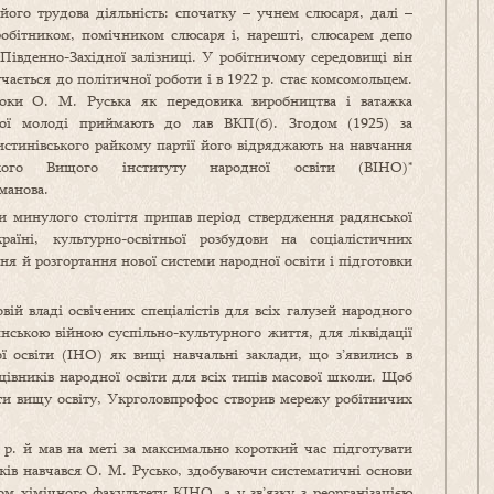
його трудова діяльність: спочатку – учнем слюсаря, далі –
обітником, помічником слюсаря і, нарешті, слюсарем депо
Південно-Західної залізниці. У робітничому середовищі він
чається до політичної роботи і в 1922 р. стає комсомольцем.
оки О. М. Руська як передовика виробництва і ватажка
кої молоді приймають до лав ВКП(б). Згодом (1925) за
истинівського райкому партії його відряджають на навчання
кого Вищого інституту народної освіти (ВІНО)*
манова.
ки минулого століття припав період ствердження радянської
аїні, культурно-освітньої розбудови на соціалістичних
ння й розгортання нової системи народної освіти і підготовки
вій владі освічених спеціалістів для всіх галузей народного
нською війною суспільно-культурного життя, для ліквідації
ї освіти (ІНО) як вищі навчальні заклади, що з’явились в
ацівників народної освіти для всіх типів масової школи. Щоб
ти вищу освіту, Укрголовпрофос створив мережу робітничих
 р. й мав на меті за максимально короткий час підготувати
ків навчався О. М. Русько, здобуваючи систематичні основи
ом хімічного факультету КІНО, а у зв’язку з реорганізацією