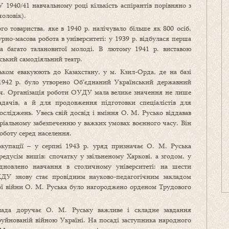
У 1940/41 навчальному році кількість аспірантів порівняно з
оловік).
го товариства, яке в 1940 р. налічувало більше як 800 осіб,
рно-масова робота в університеті: у 1939 р. відбулася перша
ла багато талановитої молоді. В лютому 1941 р. виставою
ський самодіяльний театр.
ьком евакуюють до Казахстану, у м. Кзил-Орда, де на базі
у 1942 р. було утворено Об’єднаний Український державний
ич. Організація роботи ОУДУ мала велике значення не лише
адачів, а й для продовження підготовки спеціалістів для
сліджень. Увесь свій досвід і вміння О. М. Русько віддавав
еріальному забезпеченню у важких умовах воєнного часу. Він
роботу серед населення.
купації – у серпні 1943 р. уряд призначає О. М. Руська
едусім вишів: спочатку у звільненому Харкові, а згодом, у
ідновлено навчання в столичному університеті: на шести
КДУ знову стає провідним науково-педагогічним закладом
ної війни О. М. Руська було нагороджено орденом Трудового
 влада доручає О. М. Руську важливе і складне завдання
зруйнованій війною Україні. На посаді заступника народного