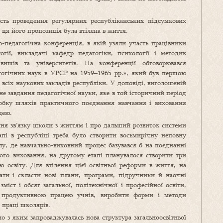
сть проведення регулярних республіканських підсумкових
 ця його пропозиція була втілена в життя.
о-педагогічна конференція, в якій узяли участь працівники
логії, викладачі кафедр педагогіки, психології і методик
ишів та університетів. На конференції обговорювався
гогічних наук в УРСР на 1959–1965 рр.», який був першою
всіх наукових закладів республіки. У доповіді, виголошеній
не завдання педагогічної науки, яке в той історичний період
обку шляхів практичного поєднання навчання і виховання
цею.
ння зв’язку школи з життям і про дальший розвиток системи
пі в республіці треба було створити восьмирічну неповну
лу, де навчально-виховний процес базувався б на поєднанні
вого виховання, на другому етапі планувалося створити три
 освіту. Для втілення цієї освітньої реформи в життя, на
ати і скласти нові плани, програми, підручники й наочні
міст і обсяг загальної, політехнічної і професійної освіти,
з продуктивною працею учнів, виробити форми і методи
ї праці школярів.
 з яким запроваджувалась нова структура загальноосвітньої