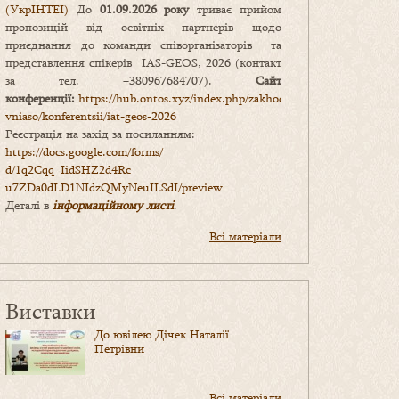
(УкрІНТЕІ)
До
01.09.2026 року
триває прийом
пропозицій від освітніх партнерів щодо
приєднання до команди співорганізаторів та
представлення спікерів IAS-GEOS, 2026 (контакт
за тел. +380967684707).
Сайт
конференції:
https://hub.ontos.xyz/index.php/zakhody-
vniaso/konferentsii/iat-geos-2026
Реєстрація на захід за посиланням:
https://docs.google.com/forms/
d/1q2Cqq_IidSHZ2d4Rc_
u7ZDa0dLD1NIdzQMyNeuILSdI/
preview
Деталі в
інформаційному листі
.
Всі матеріали
Виставки
До ювілею Дічек Наталії
Петрівни
Всі матеріали