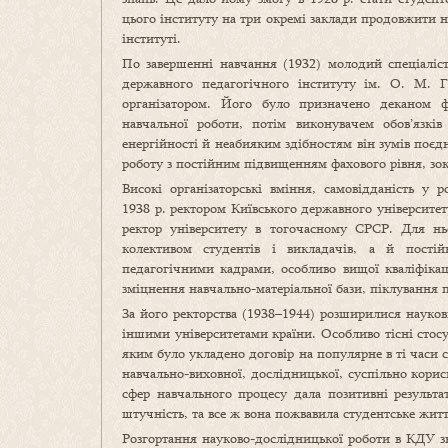
цього інституту на три окремі заклади продовжити 
інституті.
По завершенні навчання (1932) молодий спеціаліс
державного педагогічного інституту ім. О. М. 
організатором. Його було призначено деканом ф
навчальної роботи, потім виконувачем обов’язків
енергійності й неабияким здібностям він зумів поє
роботу з постійним підвищенням фахового рівня, зок
Високі організаторські вміння, самовідданість у
1938 р. ректором Київського державного університе
ректор університету в тогочасному СРСР. Для н
колективом студентів і викладачів, а й постій
педагогічними кадрами, особливо вищої кваліфікац
зміцнення навчально-матеріальної бази, піклування п
За його ректорства (1938–1944) розширилися науко
іншими університетами країни. Особливо тісні стосу
яким було укладено договір на популярне в ті часи с
навчально-виховної, дослідницької, суспільно кори
сфер навчального процесу дала позитивні результа
штучність, та все ж вона пожвавила студентське житт
Розгортання науково-дослідницької роботи в КДУ зн