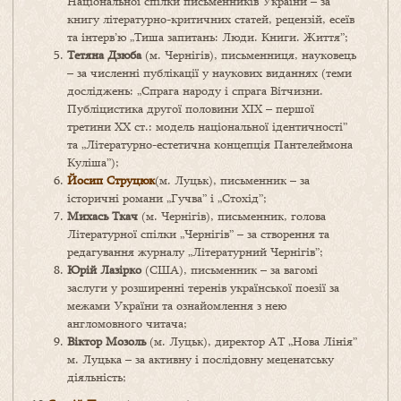
Національної спілки письменників України – за
книгу літературно-критичних статей, рецензій, есеїв
та інтерв’ю „Тиша запитань: Люди. Книги. Життя”;
Тетяна Дзюба
(м. Чернігів), письменниця, науковець
– за численні публікації у наукових виданнях (теми
досліджень: „Спрага народу і спрага Вітчизни.
Публіцистика другої половини XIX – першої
третини ХХ ст.: модель національної ідентичності”
та „Літературно-естетична концепція Пантелеймона
Куліша”);
Йосип Струцюк
(м. Луцьк), письменник – за
історичні романи „Гучва” і „Стохід”;
Михась Ткач
(м. Чернігів), письменник, голова
Літературної спілки „Чернігів” – за створення та
редагування журналу „Літературний Чернігів”;
Юрій Лазірко
(США), письменник – за вагомі
заслуги у розширенні теренів української поезії за
межами України та ознайомлення з нею
англомовного читача;
Віктор Мозоль
(м. Луцьк), директор АТ „Нова Лінія”
м. Луцька – за активну і послідовну меценатську
діяльність;