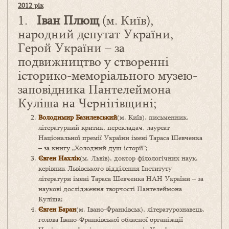
2012 рік
1.
Іван Плющ
(м. Київ),
народний депутат України,
Герой України – за
подвижництво у створенні
історико-меморіального музею-
заповідника Пантелеймона
Куліша на Чернігівщині;
Володимир Базилевський
(м. Київ), письменник,
літературний критик, перекладач, лауреат
Національної премії України імені Тараса Шевченка
– за книгу „Холодний душ історії”;
Євген Нахлік
(м. Львів), доктор філологічних наук,
керівник Львівського відділення Інституту
літератури імені Тараса Шевченка НАН України – за
наукові дослідження творчості Пантелеймона
Куліша;
Євген Баран
(м. Івано-Франківськ), літературознавець,
голова Івано-Франківської обласної організації