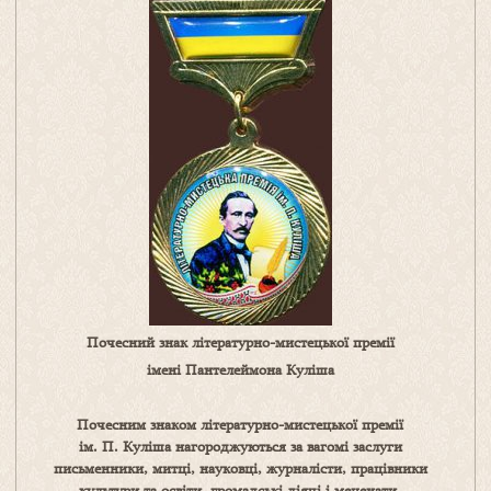
Почесний знак літературно-мистецької премії
імені Пантелеймона Куліша
Почесним знаком літературно-мистецької премії
ім. П. Куліша нагороджуються за вагомі заслуги
письменники, митці, науковці, журналісти, працівники
культури та освіти, громадські діячі і меценати.