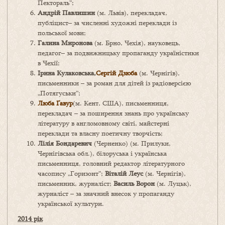
Пектораль”;
Андрій Павлишин
(м. Львів), перекладач,
публіцист– за численні художні переклади із
польської мови;
Галина Миронова
(м. Брно, Чехія), науковець,
педагог– за подвижницьку пропаганду україністики
в Чехії;
Ірина Кулаковська,
Сергій Дзюба
(м. Чернігів),
письменники – за роман для дітей із радіоверсією
„Потягуськи”;
Люба Ґавур
(м. Кент, США), письменниця,
перекладач – за поширення знань про українську
літературу в англомовному світі, майстерні
переклади та власну поетичну творчість;
Лілія Бондаревич
(Черненко) (м. Прилуки,
Чернігівська обл.), білоруська і українська
письменниця, головний редактор літературного
часопису „Горизонт”;
Віталій Леус
(м. Чернігів),
письменник, журналіст;
Василь Ворон
(м. Луцьк),
журналіст – за значний внесок у пропаганду
української культури.
2014 рік