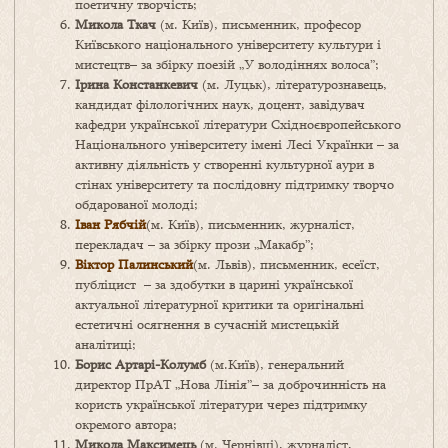
поетичну творчість;
Микола Ткач
(м. Київ), письменник, професор
Київського національного університету культури і
мистецтв– за збірку поезій „У володіннях волоса”;
Ірина Констанкевич
(м. Луцьк), літературознавець,
кандидат філологічних наук, доцент, завідувач
кафедри української літератури Східноєвропейського
Національного університету імені Лесі Українки – за
активну діяльність у створенні культурної аури в
стінах університету та послідовну підтримку творчо
обдарованої молоді;
Іван Рябчій
(м. Київ), письменник, журналіст,
перекладач – за збірку прози „Макабр”;
Віктор Палинський
(м. Львів), письменник, есеїст,
публіцист – за здобутки в царині української
актуальної літературної критики та оригінальні
естетичні осягнення в сучасній мистецькій
аналітиці;
Борис Артарі-Колумб
(м.Київ), генеральний
директор ПрАТ „Нова Лінія”– за доброчинність на
користь української літератури через підтримку
окремого автора;
Микола Максимець
(м. Чернівці), журналіст,