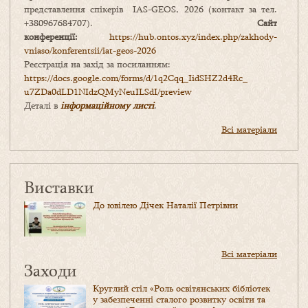
представлення спікерів IAS-GEOS, 2026 (контакт за тел.
+380967684707).
Сайт
конференції:
https://hub.ontos.xyz/index.php/zakhody-
vniaso/konferentsii/iat-geos-2026
Реєстрація на захід за посиланням:
https://docs.google.com/forms/
d/1q2Cqq_IidSHZ2d4Rc_
u7ZDa0dLD1NIdzQMyNeuILSdI/
preview
Деталі в
інформаційному листі
.
Всі матеріали
Виставки
До ювілею Дічек Наталії Петрівни
Всі матеріали
Заходи
Круглий стіл «Роль освітянських бібліотек
у забезпеченні сталого розвитку освіти та