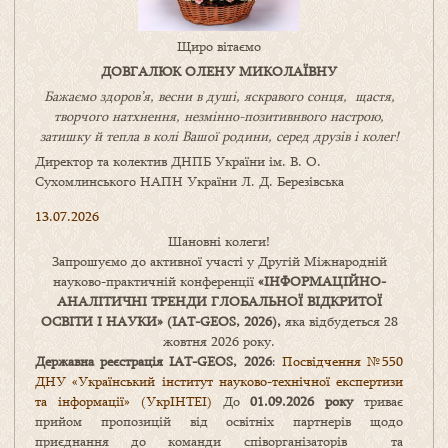
Щиро вітаємо
ДОВГАЛЮК ОЛЕНУ МИКОЛАЇВНУ
Бажаємо здоров’я, весни в душі, яскравого сонця, щастя,
творчого натхнення, незмінно-позитивнвого настрою,
затишку
й
тепла в колі
В
ашої
родини
,
серед друзів і колег!
Директор та колектив ДНПБ України ім. В. О.
Сухомлинського НАПН України Л. Д. Березівська
13.07.2026
Шановні колеги!
Запрошуємо до активної участі у Другій Міжнародній
науково-практичній конференції
«
ІНФОРМАЦІЙНО-
АНАЛІТИЧНІ ТРЕНДИ
ГЛОБАЛЬНОЇ ВІДКРИТОЇ
ОСВІТИ І НАУКИ
» (IAT-GEOS, 2026),
яка відбудеться 28
жовтня 2026 року.
Державна реєстрація IAT-GEOS, 2026
:
Посвідчення №550
ДНУ «Український інститут науково-технічної експертизи
та інформації» (УкрІНТЕІ)
До
01.09.2026 року
триває
прийом пропозицій від освітніх партнерів щодо
приєднання до команди співорганізаторів та