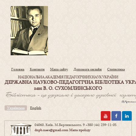
Головна
Контакти
Мапа сайту
Допомога онлайн
Статистика
НАЦІОНАЛЬНА АКАДЕМІЯ ПЕДАГОГІЧНИХ НАУК УКРАЇНИ
ДЕРЖАВНА НАУКОВО-ПЕДАГОГІЧНА БІБЛІОТЕКА УКР
В. О. СУХОМЛИНСЬКОГО
ІМЕНІ
Українська
English
04060, Київ, М.Берлинського, 9
+380 (44) 239-11-05
dnpb.naes@gmail.com
Мапа проїзду