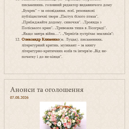
письменник, головний редактор видавничого дому
„Букрек” – за оповідання, есеї, резонансні
публіцистичні твори „Пастух білого птаха”,
„Приїжджайте додому, синочки”, „Троянда з
Поліського краю”, „Тривожна тиша в Лісограді”,
„Якщо завтра війна…”, „Чернігів зустрічає земляків”;
Олександр Клименко
(м. Луцьк), письменник,
літературний критик, музикант – за книгу
літературно-критичних есеїв та інтерв’ю „Від не-
початку і до не-кінця”.
Анонси та оголошення
07.08.2026