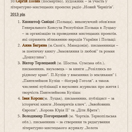
10.
Сергій Поляк
(посмертно), художник – за участь у
літературно-мистецьких проектах радіо „Новий Чернігів”.
2013 рік
Кшиштоф Савіцкі
(Польща), виконуючий обов’язки
Генерального Консула Республіки Польща в Луцьку
– за організацію та проведення мистецьких проектів,
які сприяють зближенню народів України і Польщі;
Анна Багряна
(м.Скоп’є, Македонія), письменниця –
за поетичну книгу „Замовляння із любові” та роман
„Дошкуляка”;
Віктор Терлецький
(м. Шостка, Сумська обл.),
письменник, науковець – за книги „„Розіллюсь по
рідному краю”. П.Куліш у взаєминах із земляками” і
„Пантелеймон Куліш – біограф Гоголя”, а також
численні публікації в наукових журналах про життя і
творчість Пантелеймона Куліша;
Іван Корсак
(м. Луцьк), письменник, публіцист – за
історичні книги „Немиричів ключ”, „Завойовник
Європи”, „Корона Юрія II” та „Діти Яфета”;
Володимир Погорецький
(м. Чортків, Тернопільська
обл.), письменник – за створення та редагування
літературно-мистецького журналу „Золота