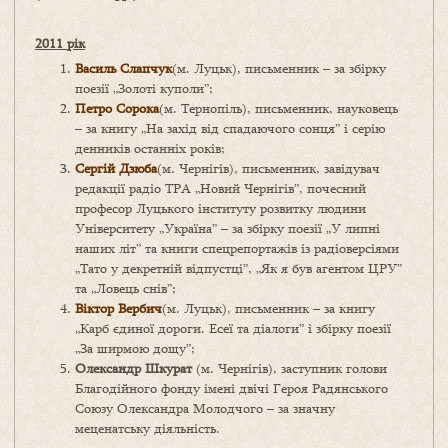
2011
рік
Василь Слапчук
(м. Луцьк), письменник – за збірку
поезії „Золоті куполи”;
Петро Сорока
(м. Тернопіль), письменник, науковець
– за книгу „На захід від спадаючого сонця” і серію
денників останніх років;
Сергій Дзюба
(м. Чернігів), письменник, завідувач
редакції радіо ТРА „Новий Чернігів”, почесний
професор Луцького інституту розвитку людини
Університету „Україна” – за збірку поезії „У липні
наших літ” та книги спецрепортажів із радіоверсіями
„Тато у декретній відпустці”, „Як я був агентом ЦРУ”
та „Ловець снів”;
Віктор Вербич
(м. Луцьк), письменник – за книгу
„Карб єдиної дороги. Есеї та діалоги” і збірку поезії
„За ширмою дощу”;
Олександр Шкурат
(м. Чернігів), заступник голови
Благодійного фонду імені двічі Героя Радянського
Союзу Олександра Молодчого – за значну
меценатську діяльність.