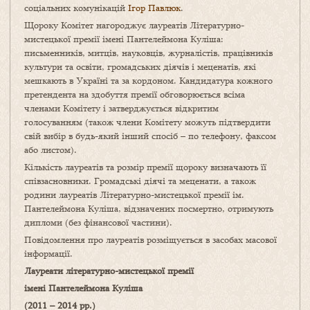
соціальних комунікацій
Ігор Павлюк
.
Щороку Комітет нагороджує лауреатів Літературно-
мистецької премії імені Пантелеймона Куліша:
письменників, митців, науковців, журналістів, працівників
культури та освіти, громадських діячів і меценатів, які
мешкають в Україні та за кордоном. Кандидатура кожного
претендента на здобуття премії обговорюється всіма
членами Комітету і затверджується відкритим
голосуванням (також члени Комітету можуть підтвердити
свій вибір в будь-який інший спосіб – по телефону, факсом
або листом).
Кількість лауреатів та розмір премії щороку визначають її
співзасновники. Громадські діячі та меценати, а також
родини лауреатів Літературно-мистецької премії ім.
Пантелеймона Куліша, відзначених посмертно, отримують
дипломи (без фінансової частини).
Повідомлення про лауреатів розміщується в засобах масової
інформації.
Лауреати
літературно-мистецької
премії
імені Пантелеймона Куліша
(2011 – 2014 рр.)