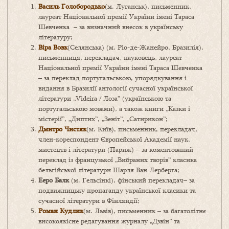
Василь Голобородько
(м. Луганськ), письменник,
лауреат Національної премії України імені Тараса
Шевченка – за визначний внесок в українську
літературу;
Віра Вовк
(Селянська) (м. Ріо-де-Жанейро, Бразилія),
письменниця, перекладач, науковець, лауреат
Національної премії України імені Тараса Шевченка
– за переклад португальською, упорядкування і
видання в Бразилії антології сучасної української
літератури „Videira / Лоза” (українською та
португальською мовами), а також книги „Казки і
містерії”, „Диптих”, „Зеніт”, „Сатирикон”;
Дмитро Чистяк
(м. Київ), письменник, перекладач,
член-кореспондент Європейської Академії наук,
мистецтв і літератури (Париж) – за коментований
переклад із французької „Вибраних творів” класика
бельгійської літератури Шарля Ван Лерберга;
Ееро Балк
(м. Гельсінкі), фінський перекладач– за
подвижницьку пропаганду української класики та
сучасної літератури в Фінляндії;
Роман Кудлик
(м. Львів), письменник – за багатолітнє
високоякісне редагування журналу „Дзвін” та