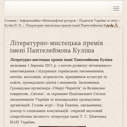
Toggle
naviga
Головна
>
Інформаційно-бібліографічні ресурси
>
Педагоги України та світу
>
A
A
Куліш П. О.
>
Літературно-мистецька премія імені Пантелеймона Куліша
A
Літературно-мистецька премія
імені Пантелеймона Куліша
Літературно-мистецька премія імені Пантелеймона Куліша
заснована 1 березня 2011 р. з метою розвитку вітчизняного
книговидання і підтримки українських письменників,
митців, науковців, журналістів, працівників культури та
освіти, громадських діячів і меценатів. Засновники:
Громадська організація „Оберіг-Чернігів” та Волинське
товариство „Світязь”, за сприяння Національної Спілки
письменників України та міжнародних громадських
організацій. Голова журі – Ігор Павлюк, письменник,
доктор із соціальних комунікацій, старший науковий
співробітник інституту літератури імені Т. Г. Шевченка
НАН України.