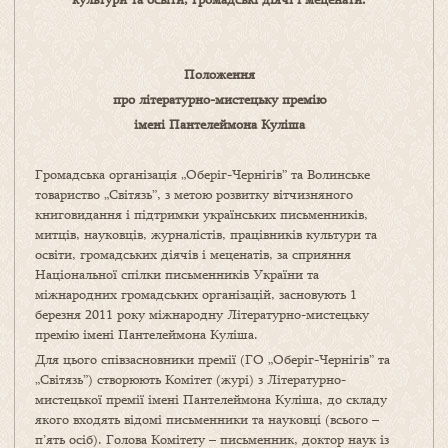
Положення
про літературно-мистецьку премію
імені Пантелеймона Куліша
Громадська організація „Оберіг-Чернігів” та Волинське
товариство „Світязь”, з метою розвитку вітчизняного
книговидання і підтримки українських письменників,
митців, науковців, журналістів, працівників культури та
освіти, громадських діячів і меценатів, за сприяння
Національної спілки письменників України та
міжнародних громадських організацій, засновують 1
березня 2011 року міжнародну Літературно-мистецьку
премію імені Пантелеймона Куліша.
Для цього співзасновники премії (ГО „Оберіг-Чернігів” та
„Світязь”) створюють Комітет (журі) з Літературно-
мистецької премії імені Пантелеймона Куліша, до складу
якого входять відомі письменники та науковці (всього –
п’ять осіб). Голова Комітету – письменник, доктор наук із