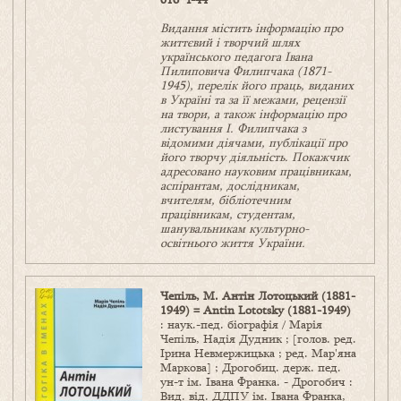
Видання містить інформацію про
життєвий і творчий шлях
українського педагога Івана
Пилиповича Филипчака (1871-
1945), перелік його праць, виданих
в Україні та за її межами, рецензії
на твори, а також інформацію про
листування І. Филипчака з
відомими діячами, публікації про
його творчу діяльність. Покажчик
адресовано науковим працівникам,
аспірантам, дослідникам,
вчителям, бібліотечним
працівникам, студентам,
шанувальникам культурно-
освітнього життя України.
Чепіль, М. Антін Лотоцький (1881-
1949) = Antin Lototsky (1881-1949)
: наук.-пед. біографія / Марія
Чепіль, Надія Дудник ; [голов. ред.
Ірина Невмержицька ; ред. Мар'яна
Маркова] ; Дрогобиц. держ. пед.
ун-т ім. Івана Франка. - Дрогобич :
Вид. від. ДДПУ ім. Івана Франка,