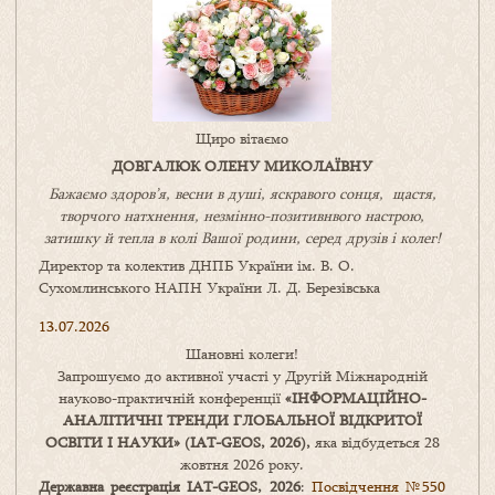
Щиро вітаємо
ДОВГАЛЮК ОЛЕНУ МИКОЛАЇВНУ
Бажаємо здоров’я, весни в душі, яскравого сонця, щастя,
творчого натхнення, незмінно-позитивнвого настрою,
затишку
й
тепла в колі
В
ашої
родини
,
серед друзів і колег!
Директор та колектив ДНПБ України ім. В. О.
Сухомлинського НАПН України Л. Д. Березівська
13.07.2026
Шановні колеги!
Запрошуємо до активної участі у Другій Міжнародній
науково-практичній конференції
«
ІНФОРМАЦІЙНО-
АНАЛІТИЧНІ ТРЕНДИ
ГЛОБАЛЬНОЇ ВІДКРИТОЇ
ОСВІТИ І НАУКИ
» (IAT-GEOS, 2026),
яка відбудеться 28
жовтня 2026 року.
Державна реєстрація IAT-GEOS, 2026
:
Посвідчення №550