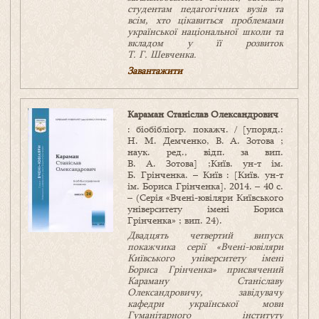
студентам педагогічних вузів та
всім, хто цікавиться проблемами
української національної школи та
вкладом у її розвиток
Т. Г. Шевченка.
Завантажити
Караман Станіслав Олександрович
: біобібліогр. покажч. / [упоряд.:
Н. М. Демченко, В. А. Зотова ;
наук. ред., відп. за вип.
В. А. Зотова] ;Київ. ун-т ім.
Б. Грінченка. – Київ : [Київ. ун-т
ім. Бориса Грінченка], 2014. – 40 с.
– (Серія «Вчені-ювіляри Київського
університету імені Бориса
Грінченка» ; вип. 24).
Двадцять четвертий випуск
покажчика серії «Вчені-ювіляри
Київського університету імені
Бориса Грінченка» присвячений
Караману Станіславу
Олександровичу, завідувачу
кафедри української мови
Гуманітарного інституту