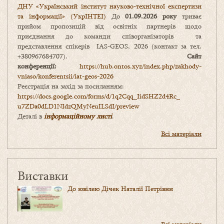
ДНУ «Український інститут науково-технічної експертизи
та інформації» (УкрІНТЕІ)
До
01.09.2026 року
триває
прийом пропозицій від освітніх партнерів щодо
приєднання до команди співорганізаторів та
представлення спікерів IAS-GEOS, 2026 (контакт за тел.
+380967684707).
Сайт
конференції:
https://hub.ontos.xyz/index.php/zakhody-
vniaso/konferentsii/iat-geos-2026
Реєстрація на захід за посиланням:
https://docs.google.com/forms/
d/1q2Cqq_IidSHZ2d4Rc_
u7ZDa0dLD1NIdzQMyNeuILSdI/
preview
Деталі в
інформаційному листі
.
Всі матеріали
Виставки
До ювілею Дічек Наталії Петрівни