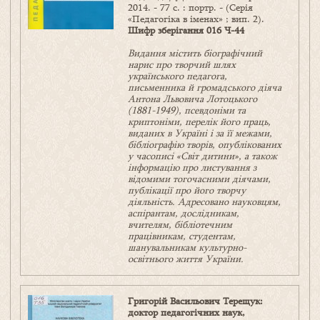
2014. - 77 с. : портр. - (Серія
«Педагогіка в іменах» ; вип. 2).
Шифр зберігання 016 Ч-44
Видання містить біографічний
нарис про творчий шлях
українського педагога,
письменника й громадського діяча
Антона Львовича Лотоцького
(1881-1949), псевдоніми та
криптоніми, перелік його праць,
виданих в Україні і за її межами,
бібліографію творів, опублікованих
у часописі «Світ дитини», а також
інформацію про листування з
відомими тогочасними діячами,
публікації про його творчу
діяльність. Адресовано науковцям,
аспірантам, дослідникам,
вчителям, бібліотечним
працівникам, студентам,
шанувальникам культурно-
освітнього життя України.
Григорій Васильович Терещук:
доктор педагогічних наук,