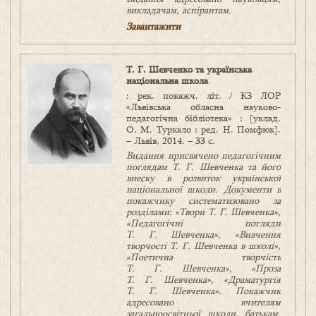
викладачам, аспірантам.
Завантажити
Т. Г. Шевченко та українська
національна школа
: рек. покажч. літ. / КЗ ЛОР
«Львівська обласна науково-
педагогічна бібліотека» ; [уклад.
О. М. Туркало ; ред. Н. Помфюк].
– Львів, 2014. – 33 с.
Видання присвячено педагогічним
поглядам Т. Г. Шевченка та його
внеску в розвиток української
національної школи. Документи в
покажчику систематизовано за
розділами: «Твори Т. Г. Шевченка»,
«Педагогічні погляди
Т. Г. Шевченка», «Вивчення
творчості Т. Г. Шевченка в школі»,
«Поетична творчість
Т. Г. Шевченка», «Проза
Т. Г. Шевченка», «Драматургія
Т. Г. Шевченка». Покажчик
адресовано вчителям
загальноосвітньої школи, батькам,