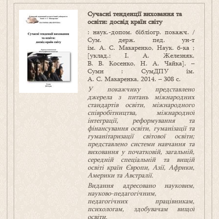
Сучасні тенденції виховання та
освіти: досвід країн світу
: наук.-допом. бібліогр. покажч. /
Сум. держ. пед. ун-т
ім. А. С. Макаренко, Наук. б-ка ;
[уклад.: І. А. Железняк,
В. В. Косенко, Н. А. Чайка]. –
Суми : СумДПУ ім.
А. С. Макаренка, 2014. – 308 с.
У покажчику представлено
джерела з питань міжнародних
стандартів освіти, міжнародного
співробітництва, міжнародної
інтеграції, реформування та
фінансування освіти, гуманізації та
гуманітаризації світової освіти;
представлено системи навчання та
виховання у початковій, загальній,
середній спеціальній та вищій
освіті країн Європи, Азії, Африки,
Америки та Австралії.
Видання адресовано науковим,
науково-педагогічним,
педагогічних працівникам,
психологам, здобувачам вищої
освіти.