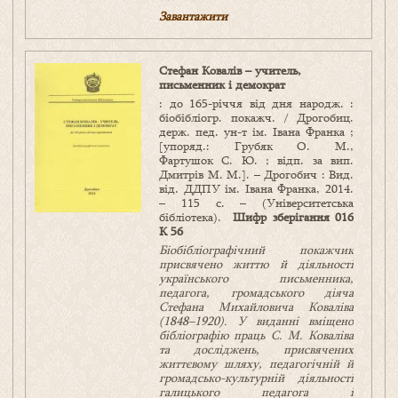
Завантажити
Стефан Ковалів – учитель,
письменник і демократ
: до 165-річчя від дня народж. :
біобібліогр. покажч. / Дрогобиц.
держ. пед. ун-т ім. Івана Франка ;
[упоряд.: Грубяк О. М.,
Фартушок С. Ю. ; відп. за вип.
Дмитрів М. М.]. – Дрогобич : Вид.
від. ДДПУ ім. Івана Франка, 2014.
– 115 с. – (Університетська
бібліотека).
Шифр зберігання 016
К 56
Біобібліографічний покажчик
присвячено життю й діяльності
українського письменника,
педагога, громадського діяча
Стефана Михайловича Коваліва
(1848
–
1920). У
виданні
вміщено
бібліографію праць С. М. Коваліва
та досліджень, присвячених
життєвому шляху, педагогічній й
громадсько-культурній діяльності
галицького педагога і