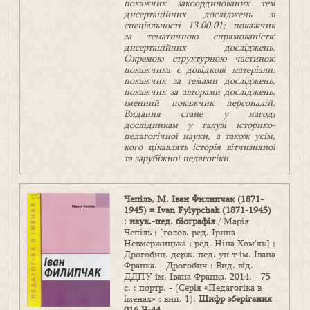
покажчик закоординованих тем
дисертаційних досліджень зі
спеціальності 13.00.01; покажчик
за тематичною спрямованістю
дисертаційних досліджень.
Окремою структурною частиною
покажчика є довідкові матеріали:
покажчик за темами досліджень,
покажчик за авторами досліджень,
іменний покажчик персоналій.
Видання стане у нагоді
дослідникам у галузі історико-
педагогічної науки, а також усім,
кого цікавлять історія вітчизняної
та зарубіжної педагогіки.
Чепіль, М. Іван Филипчак (1871-
1945) = Ivan Fylypchak (1871-1945)
: наук.-пед. біографія
/ Марія
Чепіль ; [голов. ред. Ірина
Невмержицька ; ред. Ніна Хом'як] ;
Дрогобиц. держ. пед. ун-т ім. Івана
Франка. - Дрогобич : Вид. від.
ДДПУ ім. Івана Франка, 2014. - 75
с. : портр. - (Серія «Педагогіка в
іменах» ; вип. 1).
Шифр зберігання
016 Ч-44