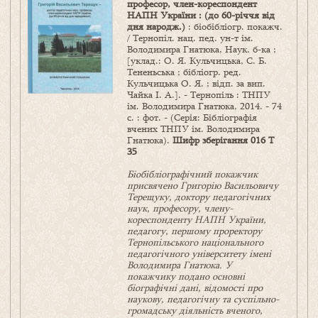
професор, член-кореспондент
НАПН України : (до 60-річчя від
дня народж.)
: біобібліогр. покажч.
/ Тернопіл. нац. пед. ун-т ім.
Володимира Гнатюка, Наук. б-ка ;
[уклад.: О. Я. Кульчицька, С. Б.
Тененьська ; бібліогр. ред.
Кульчицька О. Я. ; відп. за вип.
Чайка І. А.]. - Тернопіль : ТНПУ
ім. Володимира Гнатюка, 2014. - 74
с. : фот. - (Серія: Бібліографія
вчених ТНПУ ім. Володимира
Гнатюка).
Шифр зберігання 016 Т
35
Біобібліографічний покажчик
присвячено Григорію Васильовичу
Терещуку, доктору педагогічних
наук, професору, члену-
кореспонденту НАПН України,
педагогу, першому проректору
Тернопільського національного
педагогічного університету імені
Володимира Гнатюка. У
покажчику подано основні
біографічні дані, відомості про
наукову, педагогічну та суспільно-
громадську діяльність вченого,