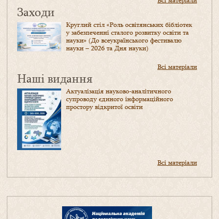
Всі матеріали
Заходи
Круглий стіл «Роль освітянських бібліотек
у забезпеченні сталого розвитку освіти та
науки» (До всеукраїнського фестивалю
науки – 2026 та Дня науки)
Всі матеріали
Наші видання
Актуалізація науково-аналітичного
супроводу єдиного інформаційного
простору відкритої освіти
Всі матеріали