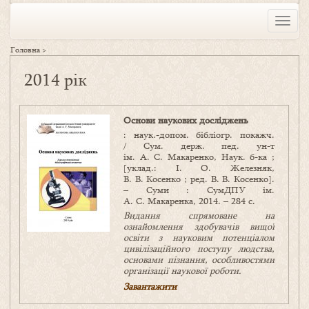
Toggle
naviga
Головна
>
2014 рік
Основи наукових досліджень
: наук.-допом. бібліогр. покажч.
/ Сум. держ. пед. ун-т
ім. А. С. Макаренко, Наук. б-ка ;
[уклад.: І. О. Железняк,
В. В. Косенко ; ред. В. В. Косенко].
– Суми : СумДПУ ім.
А. С. Макаренка, 2014. – 284 с.
Видання спрямоване на
ознайомлення здобувачів вищої
освіти з науковим потенціалом
цивілізаційного поступу людства,
основами пізнання, особливостями
організації наукової роботи.
Завантажити