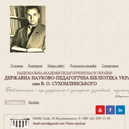
Головна
Контакти
Мапа сайту
Допомога онлайн
Статистика
НАЦІОНАЛЬНА АКАДЕМІЯ ПЕДАГОГІЧНИХ НАУК УКРАЇНИ
ДЕРЖАВНА НАУКОВО-ПЕДАГОГІЧНА БІБЛІОТЕКА УКР
В. О. СУХОМЛИНСЬКОГО
ІМЕНІ
Українська
English
04060, Київ, М.Берлинського, 9
+380 (44) 239-11-05
dnpb.naes@gmail.com
Мапа проїзду