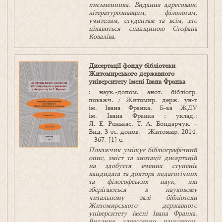
письменника. Видання адресовано
літературознавцям, філологам,
учителям, студентам та всім, хто
цікавиться спадщиною Стефана
Коваліва
.
Дисертації фонду бібліотеки
Житомирського державного
університету імені Івана Франка
: наук.-допом. анот. бібліогр.
покажч. / Житомир. держ. ун-т
ім. Івана Франка, Б-ка ЖДУ
ім. Івана Франка ; уклад.:
Л. Е. Ренькас, Т. А. Бондарчук. –
Вид. 3-тє, допов. – Житомир, 2014.
– 367, [1] с.
Покажчик уміщує бібліографічний
опис, зміст та анотації дисертацій
на здобуття вчених ступенів
кандидата та доктора педагогічних
та філософських наук, які
зберігаються в науковому
читальному залі бібліотеки
Житомирського державного
університету імені Івана Франка.
Видання адресовано науковцям,