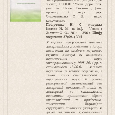
зі спец. 13.00.01 / Уман. держ. пед.
ун-т ім. Павла Тичини ; [авт.
проекту і наук. ред.
Сухомлинська О. В. ; наук.
консультант
Побірченко Н. С. ;упоряд.:
Коляда Н. М. та ін.]. – Умань :
Жовтий О. О., 2014. – 356 с.
Шифр
зберігання
37(091) У45
У виданні представлена тематика
дисертаційних досліджень з історії
педагогіки на здобуття наукового
ступеня доктора та кандидата
педагогічних наук,
закоординованих у 1995–2014 рр. зі
спеціальності 13.00.01 – загальна
педагогіка та історія педагогіки, а
також інших спеціальностей з
педагогічних наук. В основу
різнорівневої систематизації тем
дисертацій покладений поділ на
докторські та кандидатські,
основними принципами обрано
хронологічний та проблемно-
тематичний. Відповідно
структурно покажчик укладено за
двома частинами: хронологічний