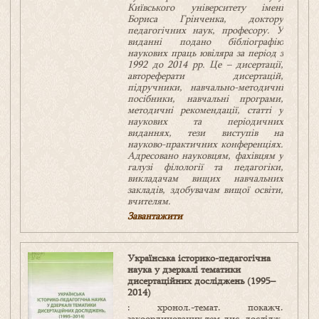
Київського університету імені
Бориса Грінченка, доктору
педагогічних наук, професору. У
виданні подано бібліографію
наукових праць ювіляра за період з
1992 до 2014 рр. Це – дисертації,
автореферати дисертацій,
підручники, навчально-методичні
посібники, навчальні програми,
методичні рекомендації, статті у
наукових та періодичних
виданнях, тези виступів на
науково-практичних конференціях.
Адресовано науковцям, фахівцям у
галузі філології та педагогіки,
викладачам вищих навчальних
закладів, здобувачам вищої освіти,
вчителям.
Завантажити
Українська історико-педагогічна
наука у дзеркалі тематики
дисертаційних досліджень (1995–
2014)
: хронол.-темат. покажч.
закоординованих тем дис. дослідж.