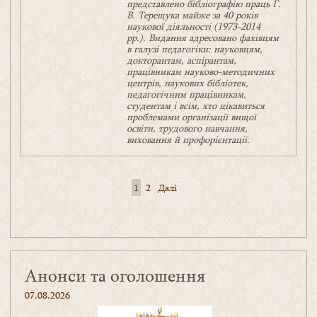
представлено бібліографію праць Г.
В. Терещука майже за 40 років
наукової діяльності (1973-2014
рр.). Видання адресовано фахівцям
в галузі педагогіки: науковцям,
докторантам, аспірантам,
працівникам науково-методичних
центрів, наукових бібліотек,
педагогічним працівникам,
студентам і всім, хто цікавиться
проблемами організації вищої
освіти, трудового навчання,
виховання й профорієнтації.
1
2
Далі
Навігація
записів
Анонси та оголошення
07.08.2026