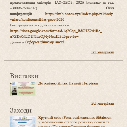
представлення спікерів IAS-GEOS, 2026 (контакт за тел.
+380967684707).
Сайт
конференції:
https://hub.ontos.xyz/index.php/zakhody-
vniaso/konferentsii/iat-geos-2026
Реєстрація на захід за посиланням:
https://docs.google.com/forms/
d/1q2Cqq_IidSHZ2d4Rc_
u7ZDa0dLD1NIdzQMyNeuILSdI/
preview
Деталі в
інформаційному листі
.
Всі матеріали
Виставки
До ювілею Дічек Наталії Петрівни
Всі матеріали
Заходи
Круглий стіл «Роль освітянських бібліотек
у забезпеченні сталого розвитку освіти та
науки» (До всеукраїнського фестивалю