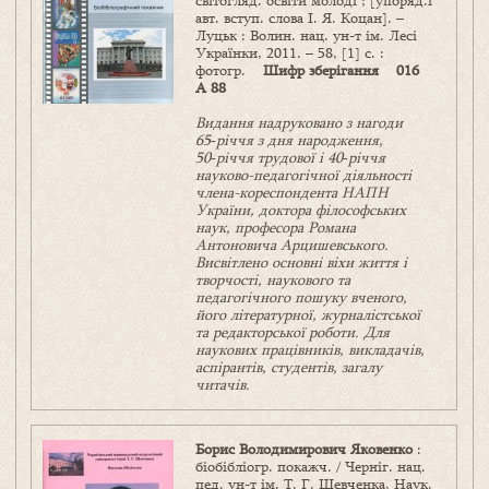
світогляд. освіти молоді ; [упоряд.і
авт. вступ. слова І. Я. Коцан]. –
Луцьк : Волин. нац. ун-т ім. Лесі
Українки, 2011. – 58, [1] с. :
фотогр.
Шифр зберігання 016
А 88
Видання надруковано з нагоди
65‑річчя з дня народження,
50‑річчя трудової і 40‑річчя
науково-педагогічної діяльності
члена-кореспондента НАПН
України, доктора філософських
наук, професора Романа
Антоновича Арцишевського.
Висвітлено основні віхи життя і
творчості, наукового та
педагогічного пошуку вченого,
його літературної, журналістської
та редакторської роботи. Для
наукових працівників, викладачів,
аспірантів, студентів, загалу
читачів.
Борис Володимирович Яковенко
:
біобібліогр. покажч. / Черніг. нац.
пед. ун-т ім. Т. Г. Шевченка, Наук.