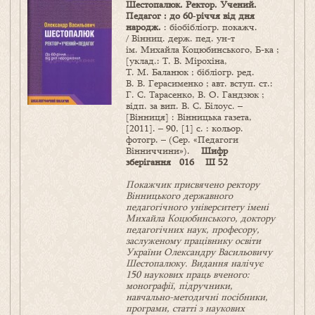
Шестопалюк. Ректор. Учений.
Педагог : до 60‑річчя від дня
народж.
: біобібліогр. покажч.
/ Вінниц. держ. пед. ун-т
ім. Михайла Коцюбинського, Б-ка ;
[уклад.: Т. В. Мірохіна,
Т. М. Баланюк ; бібліогр. ред.
В. В. Герасименко ; авт. вступ. ст.:
Г. С. Тарасенко, В. О. Гандзюк ;
відп. за вип. В. С. Білоус. –
[Вінниця] : Вінницька газета,
[2011]. – 90, [1] с. : кольор.
фотогр. – (Сер. «Педагоги
Вінниччини»).
Шифр
зберігання 016 Ш 52
Покажчик присвячено ректору
Вінницького державного
педагогічного університету імені
Михайла Коцюбинського, доктору
педагогічних наук, професору,
заслуженому працівнику освіти
України Олександру Васильовичу
Шестопалюку. Видання налічує
150 наукових праць вченого:
монографії, підручники,
навчально-методичні посібники,
програми, статті з наукових