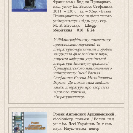
Франківськ : Вид-во Прикарпат.
нац. ун-ту ім. Василя Стефаника,
2011. – 130 с : іл. – (Сер. «Вчені
Прикарпатського національного
університету» / відп. ред. сер.
М. В. Бігусяк).
Шифр
зберігання 016 Б 24
У бібліографічному покажчику
представлено науковий та
літературно-критичний доробок
кандидата філологічних наук,
доцента кафедри української
літератури Інституту філології
Прикарпатського національного
університету імені Василя
Стефаника Євгена Михайловича
Барана. До покажчика ввійшла
також література про творчість
відомого критика,
літературознавця.
Роман Антонович Арцишевський
:
біобібліогр. покажч. / Волин. нац.
ун-т ім. Лесі Українки, Ін‑т соц.
наук, Наук.-метод. центр