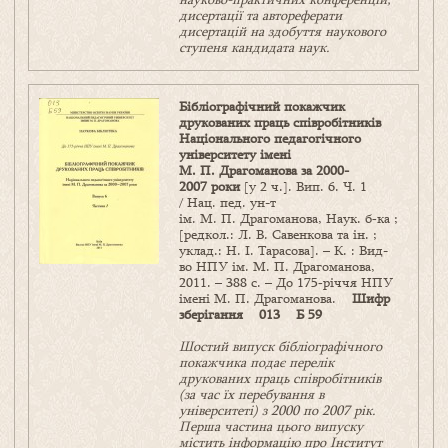
дисертації та автореферати
дисертацій на здобуття наукового
ступеня кандидата наук.
Бібліографічний покажчик
друкованих праць співробітників
Національного педагогічного
університету імені
М. П. Драгоманова за 2000-
2007 роки
[у 2 ч.]. Вип. 6. Ч. 1
/ Нац. пед. ун-т
ім. М. П. Драгоманова, Наук. б‑ка ;
[редкол.: Л. В. Савенкова та ін. ;
уклад.: Н. І. Тарасова]. – К. : Вид-
во НПУ ім. М. П. Драгоманова,
2011. – 388 с. – До 175‑річчя НПУ
імені М. П. Драгоманова.
Шифр
зберігання 013 Б 59
Шостий випуск бібліографічного
покажчика подає перелік
друкованих праць співробітників
(за час їх перебування в
університеті) з 2000 по 2007 рік.
Перша частина цього випуску
містить інформацію про Інститут