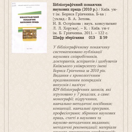
Бібліографічний покажчик
наукових праць (2010 р.)
/ Київ. ун-
т ім. Бориса Грінченка, Б‑ка ;
[уклад.: В. А. Зотова,
Н. В. Острікова ; наук. консультант
Л. Л. Хоружа]. – К. : Київ. ун-т
ім. Б. Грінченка, 2011. – 122 с.
Шифр зберігання 013 Б 59
У бібліографічному покажчику
систематизовано публікації
наукових співробітників,
докторантів, аспірантів і здобувачів
Київського університету імені
Бориса Грінченка за 2010 рік.
Видання є хронологічним
продовженням попередніх
випусків і налічує
829 бібліографічних записів, які
згруповано у 7 розділах, а саме:
монографії; підручники,
навчально-методичні посібники;
концепції, навчальні програми,
професіограми; збірники наукових
праць, статті в наукових та
науково-методичних виданнях;
методичні рекомендації; матеріали
науково-практичних конференцій;