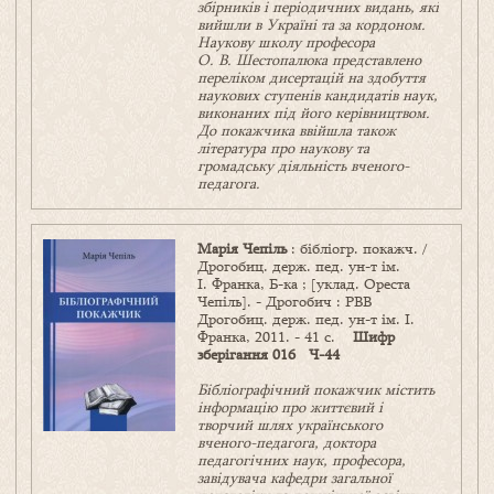
збірників і періодичних видань, які
вийшли в Україні та за кордоном.
Наукову школу професора
О. В. Шестопалюка представлено
переліком дисертацій на здобуття
наукових ступенів кандидатів наук,
виконаних під його керівництвом.
До покажчика ввійшла також
література про наукову та
громадську діяльність вченого-
педагога.
Марія Чепіль
: бібліогр. покажч. /
Дрогобиц. держ. пед. ун-т ім.
І. Франка, Б-ка ; [уклад. Ореста
Чепіль]. - Дрогобич : РВВ
Дрогобиц. держ. пед. ун-т ім. І.
Франка, 2011. - 41 с.
Шифр
зберігання 016 Ч-44
Бібліографічний покажчик містить
інформацію про життєвий і
творчий шлях українського
вченого-педагога, доктора
педагогічних наук, професора,
завідувача кафедри загальної