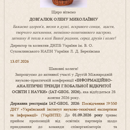
Щиро вітаємо
ДОВГАЛЮК ОЛЕНУ МИКОЛАЇВНУ
Бажаємо здоров’я, весни в душі, яскравого сонця, щастя,
творчого натхнення, незмінно-позитивнвого настрою,
затишку
й
тепла в колі
В
ашої
родини
,
серед друзів і колег!
Директор та колектив ДНПБ України ім. В. О.
Сухомлинського НАПН України Л. Д. Березівська
13.07.2026
Шановні колеги!
Запрошуємо до активної участі у Другій Міжнародній
науково-практичній конференції
«
ІНФОРМАЦІЙНО-
АНАЛІТИЧНІ ТРЕНДИ
ГЛОБАЛЬНОЇ ВІДКРИТОЇ
ОСВІТИ І НАУКИ
» (IAT-GEOS, 2026),
яка відбудеться 28
жовтня 2026 року.
Державна реєстрація IAT-GEOS, 2026
:
Посвідчення №550
ДНУ «Український інститут науково-технічної експертизи
та інформації» (УкрІНТЕІ)
До
01.09.2026 року
триває
прийом пропозицій від освітніх партнерів щодо
приєднання до команди співорганізаторів та