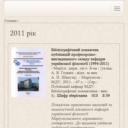
Toggle
naviga
Головна
>
2011 рік
Бібліографічний покажчик
публікацій професорсько-
викладацького складу кафедри
української філології (1994-2011)
/ Маріуп. держ. ун-т, Б-ка ; [уклад.
А. В. Гельвіх ; відп. за вип.
А. П. Шакула]. - Маріуполь :
МДУ, 2011. - 67 с. - (Сер.:
Публікації кафедр МДУ.
Бібліографічні покажчики ; вип.
3).
Шифр зберігання 013 Б 59
Покажчик присвячено науковій та
педагогічній діяльності кафедри
української філології
Маріупольського державного
університету. До видання увійшли
публікації професорсько-