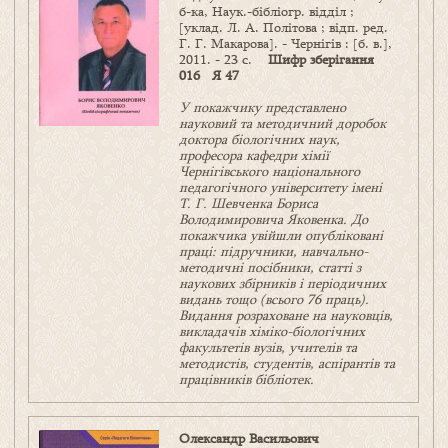
б-ка, Наук.-бібліогр. відділ ;
[уклад. Л. А. Політова ; відп. ред.
Г. Г. Макарова]. - Чернігів : [б. в.],
2011. - 23 с.
Шифр зберігання
016 Я 47
У покажчику представлено
науковий та методичний доробок
доктора біологічних наук,
професора кафедри хімії
Чернігівського національного
педагогічного університету імені
Т. Г. Шевченка Бориса
Володимировича Яковенка. До
покажчика увійшли опубліковані
праці: підручники, навчально-
методичні посібники, статті з
наукових збірників і періодичних
видань тощо (всього 76 праць).
Видання розраховане на науковців,
викладачів хіміко-біологічних
факультетів вузів, учителів та
методистів, студентів, аспірантів та
працівників бібліотек.
Олександр Васильович