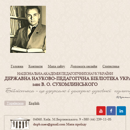
Головна
Контакти
Мапа сайту
Допомога онлайн
Статистика
НАЦІОНАЛЬНА АКАДЕМІЯ ПЕДАГОГІЧНИХ НАУК УКРАЇНИ
ДЕРЖАВНА НАУКОВО-ПЕДАГОГІЧНА БІБЛІОТЕКА УКР
В. О. СУХОМЛИНСЬКОГО
ІМЕНІ
Українська
English
04060, Київ, М.Берлинського, 9
+380 (44) 239-11-05
dnpb.naes@gmail.com
Мапа проїзду