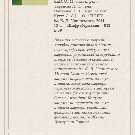
Яцій О. М. ; наук. ред.:
Тиранова Л. Є. ; ред.
Панченко І. В. ; відп. за вип.:
Кухта Є. С.]. – О. : ПНПУ
ім. К. Д. Ушинського, 2011. –
18 с.
Шифр зберігання 013
Б 59
Видання висвітлює творчий
доробок доктора філологічних
наук, професора, завідуючого
кафедрою української та зарубіжної
літератур Південноукраїнського
національного педагогічного
університету ім. К. Д. Ушинського
Миколи Хомича Гуменного;
кандидата філологічних наук,
доцента, завідувача кафедри
української філології і методики
навчання фахових дисциплін
Ольги Антонівни Копусь;
кандидата педагогічних наук,
доцента кафедри української
філології і методики навчання
фахових дисциплін Жанни
Дмитрівни Горіної.