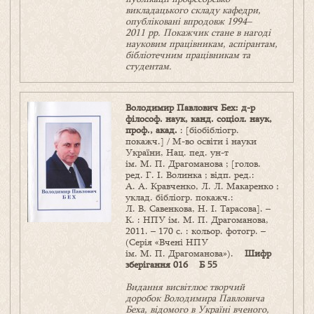
викладацького складу кафедри,
опубліковані впродовж 1994–
2011 рр. Покажчик стане в нагоді
науковим працівникам, аспірантам,
бібліотечним працівникам та
студентам.
Володимир Павлович Бех: д-р
філософ. наук, канд. соціол. наук,
проф., акад.
: [біобібліогр.
покажч.] / М-во освіти і науки
України, Нац. пед. ун-т
ім. М. П. Драгоманова ; [голов.
ред. Г. І. Волинка ; відп. ред.:
А. А. Кравченко, Л. Л. Макаренко ;
уклад. бібліогр. покажч.:
Л. В. Савенкова, Н. І. Тарасова]. –
К. : НПУ ім. М. П. Драгоманова,
2011. – 170 с. : кольор. фотогр. –
(Серія «Вчені НПУ
ім. М. П. Драгоманова»).
Шифр
зберігання 016 Б 55
Видання висвітлює творчий
доробок Володимира Павловича
Беха, відомого в Україні вченого,