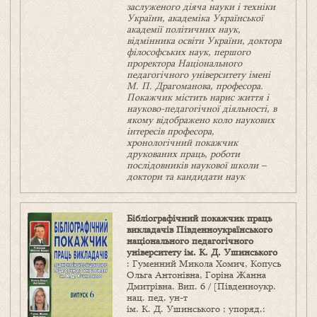
заслуженого діяча науки і техніки
України, академіка Української
академії політичних наук,
відмінника освіти України, доктора
філософських наук, першого
проректора Національного
педагогічного університету імені
М. П. Драгоманова, професора.
Покажчик містить нарис життя і
науково-педагогічної діяльності, в
якому відображено коло наукових
інтересів професора,
хронологічний покажчик
друкованих праць, роботи
послідовників наукової школи –
доктори та кандидати наук
Бібліографічний покажчик праць
викладачів Південноукраїнського
національного педагогічного
університету ім. К. Д. Ушинського
: Гуменний Микола Хомич, Копусь
Ольга Антонівна, Горіна Жанна
Дмитрівна. Вип. 6 / [Південноукр.
нац. пед. ун-т
ім. К. Д. Ушинського ; упоряд.: