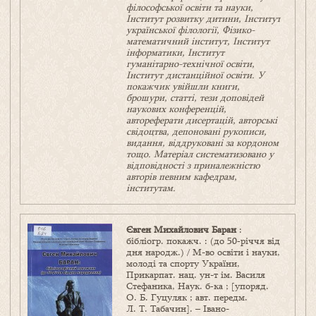
філософської освіти та науки,
Інститут розвитку дитини, Інститут
української філології, Фізико-
математичний інститут, Інститут
інформатики, Інститут
гуманітарно-технічної освіти,
Інститут дистанційної освіти. У
покажчик увійшли книги,
брошури, статті, тези доповідей
наукових конференцій,
автореферати дисертацій, авторські
свідоцтва, депоновані рукописи,
видання, віддруковані за кордоном
тощо. Матеріал систематизовано у
відповідності з приналежністю
авторів певним кафедрам,
інститутам.
Євген Михайлович Баран
:
бібліогр. покажч. : (до 50‑річчя від
дня народж.) / М-во освіти і науки,
молоді та спорту України,
Прикарпат. нац. ун-т ім. Василя
Стефаника, Наук. б‑ка ; [упоряд.
О. Б. Гуцуляк ; авт. передм.
Л. Т. Табачин]. – Івано-