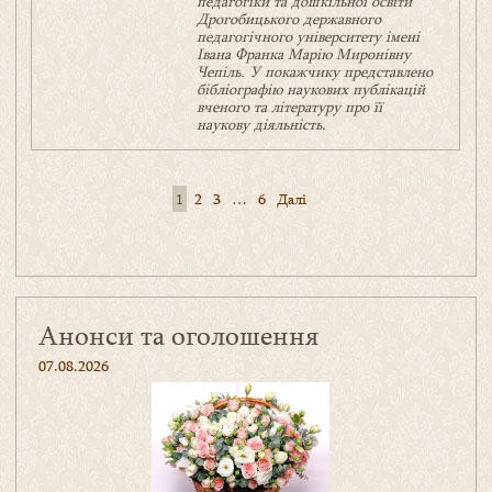
педагогіки та дошкільної освіти
Дрогобицького державного
педагогічного університету імені
Івана Франка Марію Миронівну
Чепіль. У покажчику представлено
бібліографію наукових публікацій
вченого та літературу про її
наукову діяльність.
1
2
3
…
6
Далі
Навігація
записів
Анонси та оголошення
07.08.2026