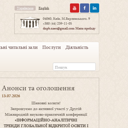
Українська
English
04060, Київ, М.Берлинського, 9
+380 (44) 239-11-05
dnpb.naes@gmail.com
Мапа проїзду
ьні читальні зали
Послуги
Діяльність
Анонси та оголошення
13.07.2026
Шановні колеги!
Запрошуємо до активної участі у Другій
Міжнародній науково-практичній конференції
«
ІНФОРМАЦІЙНО-АНАЛІТИЧНІ
ТРЕНДИ
ГЛОБАЛЬНОЇ ВІДКРИТОЇ ОСВІТИ І