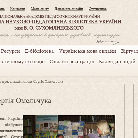
вна
Контакти
Мапа сайту
Допомога онлайн
Статистика
НАЦІОНАЛЬНА АКАДЕМІЯ ПЕДАГОГІЧНИХ НАУК УКРАЇНИ
А НАУКОВО-ПЕДАГОГІЧНА БІБЛІОТЕКА УКРАЇНИ
В. О. СУХОМЛИНСЬКОГО
ІМЕНІ
Ресурси
Е-бібліотека
Українська мова онлайн
Віртуал
ліотечному фахівцю
Онлайн реєстрація
Календар подій
а презентація книги Сергія Омельчука
ергія Омельчука
еці України
 відбулася
одидактика:
ів” Сергія