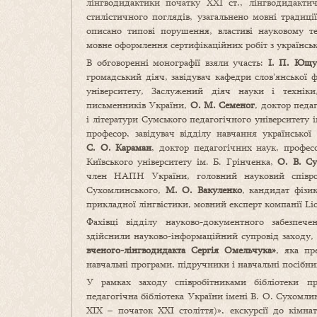
лінгводидактики початку ХХІ ст., лінгводидактич
стилістичного поглядів, узагальнено мовні традиці
описано типові порушення, властиві науковому те
мовне оформлення сертифікаційних робіт з українсь
В обговоренні монографії взяли участь:
І. П. Ющу
громадський діяч, завідувач кафедри слов’янської ф
університету, Заслужений діяч науки і техніки
письменників України,
О. М. Семеног
, доктор педа
і літератури Сумського педагогічного університету 
професор, завідувач відділу навчання українсько
С. О. Караман
, доктор педагогічних наук, професо
Київського університету ім. Б. Грінченка,
О. В. С
член НАПН України, головний науковий співроб
Сухомлинського,
М. О. Вакуленко
, кандидат фізи
прикладної лінгвістики, мовний експерт компанії Lio
Фахівці відділу науково-документного забезпечен
здійснили науково-інформаційний супровід заходу,
вченого-лінгводидакта Сергія Омельчука»
, яка пр
навчальні програми, підручники і навчальні посібни
У рамках заходу співробітниками бібліотеки пр
педагогічна бібліотека України імені В. О. Сухомли
XIX – початок XXI століття)», екскурсії до кімн