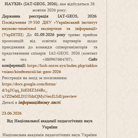
НАУКИ
» (IAT-GEOS, 2026),
яка відбудеться 28
жовтня 2026 року.
Державна реєстрація IAT-GEOS, 2026
:
Посвідчення №550 ДНУ «Український інститут
науково-технічної експертизи та інформації»
(УкрІНТЕІ)
До
01.09.2026 року
триває прийом
пропозицій від освітніх партнерів щодо
приєднання до команди співорганізаторів та
представлення спікерів IAS-GEOS, 2026 (контакт
за тел. +380967684707).
Сайт
конференції:
https://hub.ontos.xyz/index.php/zakhody-
vniaso/konferentsii/iat-geos-2026
Реєстрація на захід за посиланням:
https://docs.google.com/forms/
d/1q2Cqq_IidSHZ2d4Rc_
u7ZDa0dLD1NIdzQMyNeuILSdI/
preview
Деталі в
інформаційному листі
.
23.06.2026
Від Національної академії педагогічних наук
України
Національна академія педагогічних наук України