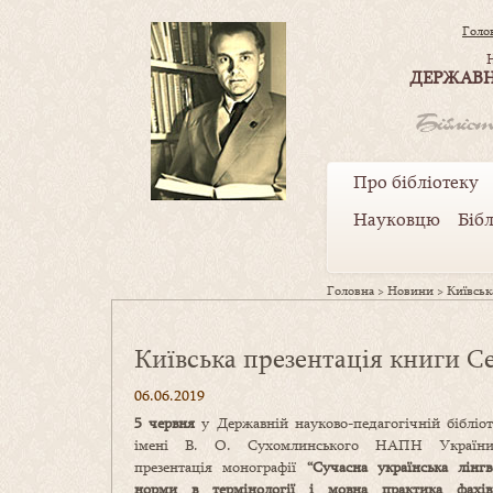
Голо
ДЕРЖАВН
Про бібліотеку
Науковцю
Біб
Головна
>
Новини
>
Київськ
Київська презентація книги С
06.06.2019
5 червня
у Державній науково-педагогічній бібліот
імені В. О. Сухомлинського НАПН України
презентація монографії
“Сучасна українська лінгв
норми в термінології і мовна практика фахівц