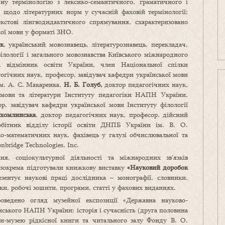
ну термінологію з лексико-семантичного, граматичного і
ї щодо літературних норм у сучасній фаховій термінології;
кстові лінгводидактичного спрямування, схарактеризовано
кої мови у форматі ЗНО.
к
, український мовознавець, літературознавець, перекладач,
ілології і загального мовознавства Київського міжнародного
, відмінник освіти України, член Національної спілки
гогічних наук, професор, завідувач кафедри української мови
ім. А. С. Макаренка,
Н.
Б.
Голуб,
доктор педагогічних наук,
ї мови та літератури Інституту педагогіки НАПН України,
р, завідувач кафедри української мови Інституту філології
ухомлинська
, доктор педагогічних наук, професор, дійсний
ітник відділу історії освіти ДНПБ України ім. В. О.
ко-математичних наук, фахівець у галузі обчислювальної та
nbridge Technologies, Inc.
ня, соціокультурної діяльності та міжнародних зв’язків
 зокрема підготували книжкову виставку
«Науковий доробок
езентує наукові праці дослідника – монографії, словники,
ки, робочі зошити, програми, статті у фахових виданнях.
оведено огляд музейної експозиції «Державна науково-
нського НАПН України: історія і сучасність (друга половина
ати-музею рідкісної книги та читального залу Фонду В. О.