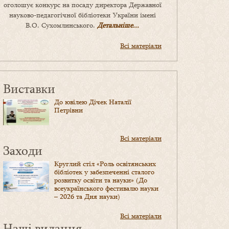
оголошує конкурс на посаду директора Державної
науково-педагогічної бібліотеки України імені
В.О. Сухомлинського.
Детальніше...
Всі матеріали
Виставки
До ювілею Дічек Наталії
Петрівни
Всі матеріали
Заходи
Круглий стіл «Роль освітянських
бібліотек у забезпеченні сталого
розвитку освіти та науки» (До
всеукраїнського фестивалю науки
– 2026 та Дня науки)
Всі матеріали
Наші видання