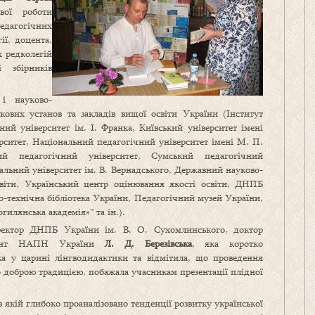
вої роботи
едагогічних
ії, доцента,
х редколегій
 збірників
і науково-
укових установ та закладів вищої освіти України (Інститут
 університет ім. І. Франка, Київський університет імені
рситет, Національний педагогічний університет імені М. П.
ий педагогічний університет, Сумський педагогічний
нальний університет ім. В. Вернадського, Державний науково-
віти, Український центр оцінювання якості освіти, ДНПБ
о-технічна бібліотека України, Педагогічний музей України,
илянська академія»” та ін.).
иректор ДНПБ України ім. В. О. Сухомлинського, доктор
ондент НАПН України
Л. Д. Березівська
, яка коротко
ка у царині лінгводидактики та відмітила, що проведення
ло доброю традицією, побажала учасникам презентації плідної
 якій глибоко проаналізовано тенденції розвитку української