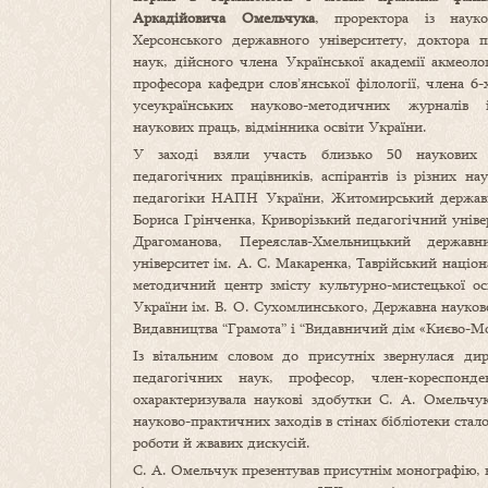
Аркадійовича Омельчука
, проректора із науко
Херсонського державного університету, доктора п
наук, дійсного члена Української академії акмеолог
професора кафедри слов’янської філології, члена 6-
усеукраїнських науково-методичних журналів і
наукових праць, відмінника освіти України.
У заході взяли участь близько 50 наукових 
педагогічних працівників, аспірантів із різних на
педагогіки НАПН України, Житомирський державний
Бориса Грінченка, Криворізький педагогічний уніве
Драгоманова, Переяслав-Хмельницький державн
університет ім. А. С. Макаренка, Таврійський націо
методичний центр змісту культурно-мистецької ос
України ім. В. О. Сухомлинського, Державна науков
Видавництва “Грамота” і “Видавничий дім «Києво-Мог
Із вітальним словом до присутніх звернулася д
педагогічних наук, професор, член-коресп
охарактеризувала наукові здобутки С. А. Омельчу
науково-практичних заходів в стінах бібліотеки ста
роботи й жвавих дискусій.
С. А. Омельчук презентував присутнім монографію, в