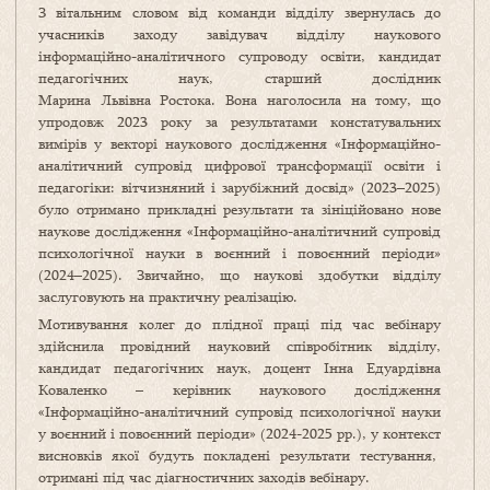
З вітальним словом від команди відділу звернулась до
учасників заходу завідувач відділу наукового
інформаційно-аналітичного супроводу освіти, кандидат
педагогічних наук, старший дослідник
Марина Львівна Ростока. Вона наголосила на тому, що
упродовж 2023 року за результатами констатувальних
вимірів у векторі наукового дослідження «Інформаційно-
аналітичний супровід цифрової трансформації освіти і
педагогіки: вітчизняний і зарубіжний досвід» (2023–2025)
було отримано прикладні результати та зініційовано нове
наукове дослідження «Інформаційно-аналітичний супровід
психологічної науки в воєнний і повоєнний періоди»
(2024–2025). Звичайно, що наукові здобутки відділу
заслуговують на практичну реалізацію.
Мотивування колег до плідної праці під час вебінару
здійснила провідний науковий співробітник відділу,
кандидат педагогічних наук, доцент Інна Едуардівна
Коваленко – керівник наукового дослідження
«Інформаційно-аналітичний супровід психологічної науки
у воєнний і повоєнний періоди» (2024-2025 рр.), у контекст
висновків якої будуть покладені результати тестування,
отримані під час діагностичних заходів вебінару.