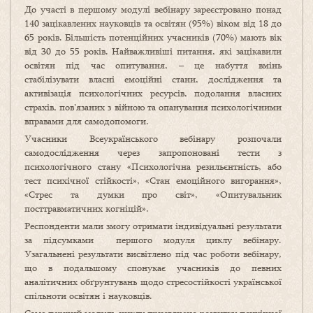
До участі в першому модулі вебінару зареєстровано понад
140 зацікавлених науковців та освітян (95%) віком від 18 до
65 років. Більшість потенційних учасників (70%) мають вік
від 30 до 55 років. Найважливіші питання, які зацікавили
освітян під час опитування, – це набуття вмінь
стабілізувати власні емоційні стани, дослідження та
активізація психологічних ресурсів, подолання власних
страхів, пов’язаних з війною та опанування психологічними
вправами для самодопомоги.
Учасники Всеукраїнського вебінару розпочали
самодослідження через запропоновані тести з
психологічного стану «Психологічна резильєнтність, або
тест психічної стійкості», «Стан емоційного вигорання»,
«Стрес та думки про світ», «Опитувальник
посттравматичних когніцій».
Респонденти мали змогу отримати індивідуальні результати
за підсумками першого модуля циклу вебінару.
Узагальнені результати висвітлено під час роботи вебінару,
що в подальшому спонукає учасників до певних
аналітичних обґрунтувань щодо стресостійкості української
спільноти освітян і науковців.