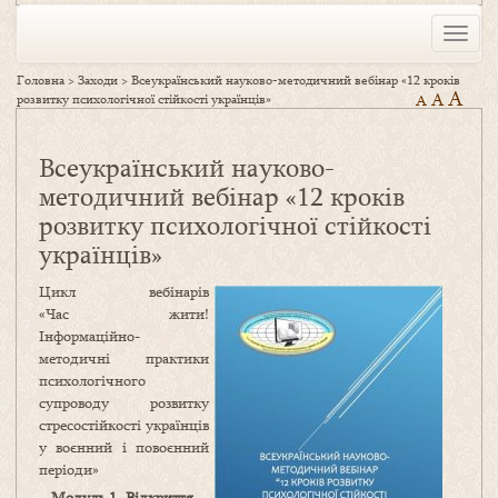
Toggle
naviga
Головна
>
Заходи
>
Всеукраїнський науково-методичний вебінар «12 кроків
A
A
розвитку психологічної стійкості українців»
A
Всеукраїнський науково-
методичний вебінар «12 кроків
розвитку психологічної стійкості
українців»
Цикл вебінарів
«Час жити!
Інформаційно-
методичні практики
психологічного
супроводу розвитку
стресостійкості українців
у воєнний і повоєнний
періоди»
Модуль 1. Відкриття.