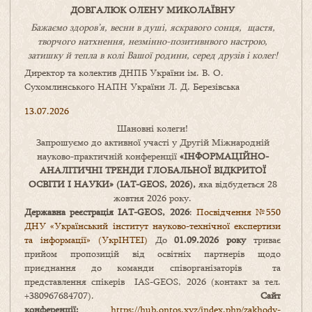
ДОВГАЛЮК ОЛЕНУ МИКОЛАЇВНУ
Бажаємо здоров’я, весни в душі, яскравого сонця, щастя,
творчого натхнення, незмінно-позитивнвого настрою,
затишку
й
тепла в колі
В
ашої
родини
,
серед друзів і колег!
Директор та колектив ДНПБ України ім. В. О.
Сухомлинського НАПН України Л. Д. Березівська
13.07.2026
Шановні колеги!
Запрошуємо до активної участі у Другій Міжнародній
науково-практичній конференції
«
ІНФОРМАЦІЙНО-
АНАЛІТИЧНІ ТРЕНДИ
ГЛОБАЛЬНОЇ ВІДКРИТОЇ
ОСВІТИ І НАУКИ
» (IAT-GEOS, 2026),
яка відбудеться 28
жовтня 2026 року.
Державна реєстрація IAT-GEOS, 2026
:
Посвідчення №550
ДНУ «Український інститут науково-технічної експертизи
та інформації» (УкрІНТЕІ)
До
01.09.2026 року
триває
прийом пропозицій від освітніх партнерів щодо
приєднання до команди співорганізаторів та
представлення спікерів IAS-GEOS, 2026 (контакт за тел.
+380967684707).
Сайт
конференції:
https://hub.ontos.xyz/index.php/zakhody-