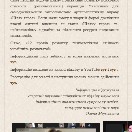
Саме перший модуль циклу присвячено розвитку психічної
стійкості (резильєнтності) українців. Учасникам для
самодослідження запропоновано арттерапевтичну вправу
«Шлях героя». Вони мали змогу в творчій формі дослідити
власні життєві виклики як етапи «Шляху героя» та,
найголовніше, віднайти та підсилити ресурси подолання
складнощів.
Отже, «12 кроків розвитку психологічної стійкості
українців» розпочато!»
Інформаційний лист вебінару за всіма циклами міститься
тут
.
Інформацію вміщено на каналі відділу в YouTube
тут
і
тут
.
Реєстрацію для участі в наступних кроках можна здійснити
тут.
Інформацію підготувала
старший науковий співробітник відділу наукового
інформаційно-аналітичного супроводу освіти,
кандидат психологічних наук
Олена Мерзлякова