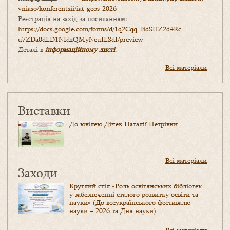
vniaso/konferentsii/iat-geos-2026
Реєстрація на захід за посиланням:
https://docs.google.com/forms/
d/1q2Cqq_IidSHZ2d4Rc_
u7ZDa0dLD1NIdzQMyNeuILSdI/
preview
Деталі в
інформаційному листі
.
Всі матеріали
Виставки
До ювілею Дічек Наталії Петрівни
Всі матеріали
Заходи
Круглий стіл «Роль освітянських бібліотек
у забезпеченні сталого розвитку освіти та
науки» (До всеукраїнського фестивалю
науки – 2026 та Дня науки)