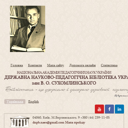
Головна
Контакти
Мапа сайту
Допомога онлайн
Статистика
НАЦІОНАЛЬНА АКАДЕМІЯ ПЕДАГОГІЧНИХ НАУК УКРАЇНИ
ДЕРЖАВНА НАУКОВО-ПЕДАГОГІЧНА БІБЛІОТЕКА УКР
В. О. СУХОМЛИНСЬКОГО
ІМЕНІ
Українська
English
04060, Київ, М.Берлинського, 9
+380 (44) 239-11-05
dnpb.naes@gmail.com
Мапа проїзду