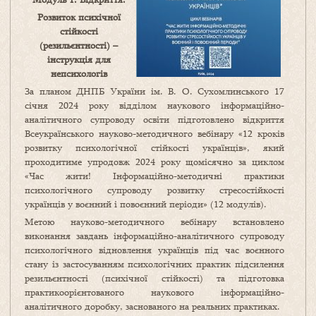
Розвиток психічної
стійкості
(резильєнтності) –
інструкція для
непсихологів
За планом ДНПБ України ім. В. О. Сухомлинського 17
січня 2024 року відділом наукового інформаційно-
аналітичного супроводу освіти підготовлено відкриття
Всеукраїнського науково-методичного вебінару «12 кроків
розвитку психологічної стійкості українців», який
проходитиме упродовж 2024 року щомісячно за циклом
«Час жити! Інформаційно-методичні практики
психологічного супроводу розвитку стресостійкості
українців у воєнний і повоєнний періоди» (12 модулів).
Метою науково-методичного вебінару встановлено
виконання завдань інформаційно-аналітичного супроводу
психологічного відновлення українців під час воєнного
стану із застосуванням психологічних практик підсилення
резильєнтності (психічної стійкості) та підготовка
практикоорієнтованого наукового інформаційно-
аналітичного доробку, заснованого на реальних практиках.