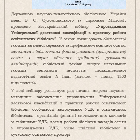
Державною науково-педагогічною бібліотекою України
імені В. О. Сухомлинського за сприяння Microsoft
проведено Всеукраїнський вебінар
„Упровадження
Універсальної десяткової класифікації в практику роботи
освітянських бібліотек”
. У заході взяли участь бібліотекарі
закладів загальної середньої та професійно-технічної освіти,
методисти з бібліотечних фондів управлінь (департаментів)
освіти і науки обласних (районних) державних
адміністрацій,
бібліотечні фахівці вищих навчальних
закладів, методисти інститутів післядипломної
педагогічної освіти й інші (загалом – понад 1200
підключень).
У ході вебінару розглянуто ряд питань, зокрема науково-
методичне забезпечення упровадження Універсальної
десяткової класифікації в практику роботи освітянських
бібліотек, особливості застосування УДК в освітянських
бібліотеках, організація фондів і систематичних каталогів
за таблицями УДК, досвід роботи бібліотек закладів освіти
з упровадження УДК, місце шкільної бібліотеки в
сучасному освітньому просторі.