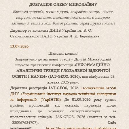
ДОВГАЛЮК ОЛЕНУ МИКОЛАЇВНУ
Бажаємо здоров’я, весни в душі, яскравого сонця, щастя,
творчого натхнення, незмінно-позитивнвого настрою,
затишку
й
тепла в колі
В
ашої
родини
,
серед друзів і колег!
Директор та колектив ДНПБ України ім. В. О.
Сухомлинського НАПН України Л. Д. Березівська
13.07.2026
Шановні колеги!
Запрошуємо до активної участі у Другій Міжнародній
науково-практичній конференції
«
ІНФОРМАЦІЙНО-
АНАЛІТИЧНІ ТРЕНДИ
ГЛОБАЛЬНОЇ ВІДКРИТОЇ
ОСВІТИ І НАУКИ
» (IAT-GEOS, 2026),
яка відбудеться 28
жовтня 2026 року.
Державна реєстрація IAT-GEOS, 2026
:
Посвідчення №550
ДНУ «Український інститут науково-технічної експертизи
та інформації» (УкрІНТЕІ)
До
01.09.2026 року
триває
прийом пропозицій від освітніх партнерів щодо
приєднання до команди співорганізаторів та
представлення спікерів IAS-GEOS, 2026 (контакт за тел.
+380967684707).
Сайт
конференції:
https://hub.ontos.xyz/index.php/zakhody-