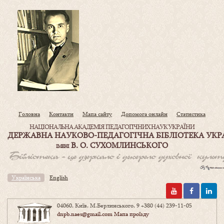
Головна
Контакти
Мапа сайту
Допомога онлайн
Статистика
НАЦІОНАЛЬНА АКАДЕМІЯ ПЕДАГОГІЧНИХ НАУК УКРАЇНИ
ДЕРЖАВНА НАУКОВО-ПЕДАГОГІЧНА БІБЛІОТЕКА УКР
В. О. СУХОМЛИНСЬКОГО
ІМЕНІ
Українська
English
04060, Київ, М.Берлинського, 9
+380 (44) 239-11-05
dnpb.naes@gmail.com
Мапа проїзду