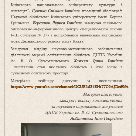
Київського національного університету культури і
мистецтв”,
Гузенко Сніжана Іванівна
, провідний бібліограф
Наукової бібліотеки Київського університету імені Бориса
Грінченка,
Березнюк Лариса Іванівна
,
завідувач шкільного
бібліотечно-інформаційного центру спеціалізованої школи
І–ІІІ ступенів № 277 з поглибленим вивченням англійської
мови Деснянського району міста Києва.
Завідувач відділу науково-методичного забезпечення
діяльності мережі освітянських бібліотек ДНПБ України
ім. В. О. Сухомлинського
Хемчян Ірина Іванівна
висвітлила стан шкільних бібліотек і їхнє місце в
сучасному освітньому просторі.
Матеріали вебінару доступні за посиланням:
https://www.youtube.com/channel/UCUE2sl34ENt77C9AJDe69fA
Матеріал підготувала
завідувач відділу
комплектування
та наукового опрацювання документів
ДНПБ
України ім. В. О. Сухомлинського
Лобановська Інна Георгіївна