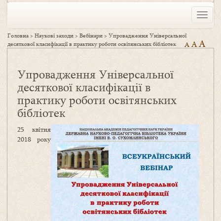
Toggle
naviga
Головна
>
Наукові заходи
>
Вебінари
>
Упровадження Універсальної
A
A
десяткової класифікації в практику роботи освітянських бібліотек
A
Упровадження Універсальної
десяткової класифікації в
практику роботи освітянських
бібліотек
25 квітня
2018 року