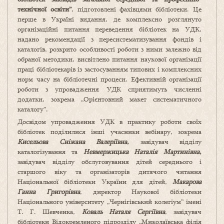
технічної освіти”
, підготовлені фахівцями бібліотеки. Це
перше в Україні видання, де комплексно розглянуто
організаційні питання переведення бібліотек на УДК,
надано рекомендації з пересистематизування фондів і
каталогів, розкрито особливості роботи з ними залежно від
обраної методики, висвітлено питання наукової організації
праці бібліотекарів із застосуванням типових і комплексних
норм часу на бібліотечні процеси. Ефективній організації
роботи з упровадження УДК сприятимуть численні
додатки, зокрема „Орієнтовний макет систематичного
каталогу”.
Досвідом упровадження УДК в практику роботи своїх
бібліотек поділилися інші учасники вебінару, зокрема
Кисельова Сніжана Валеріївна
,
завідувач відділу
каталогізування та
Невмержицька Наталія Мартинівна
,
завідувач відділу обслуговування дітей середнього і
старшого віку та організаторів дитячого читання
Національної бібліотеки України для дітей,
Макарова
Ганна Григорівна
, директор Наукової бібліотеки
Національного університету „Чернігівський колегіум” імені
Т. Г. Шевченка,
Коваль Наталя Сергіївна
, завідувач
бібліотеки Відокремленого підрозділу „Миколаївська філія