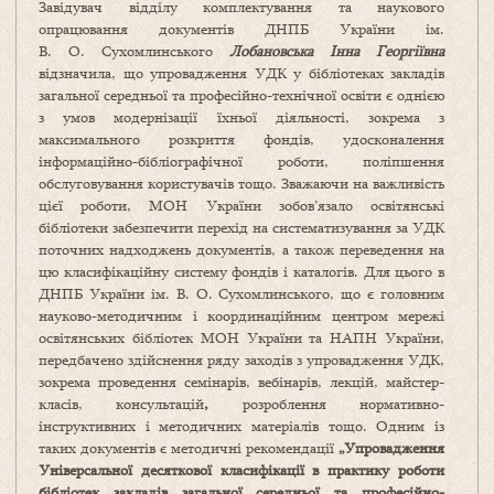
Завідувач відділу комплектування та наукового
опрацювання документів ДНПБ України ім.
В. О. Сухомлинського
Лобановська Інна Георгіївна
відзначила, що упровадження УДК у бібліотеках закладів
загальної середньої та професійно-технічної освіти є однією
з умов модернізації їхньої діяльності, зокрема з
максимального розкриття фондів, удосконалення
інформаційно-бібліографічної роботи, поліпшення
обслуговування користувачів тощо. Зважаючи на важливість
цієї роботи, МОН України зобов’язало освітянські
бібліотеки забезпечити перехід на систематизування за УДК
поточних надходжень документів, а також переведення на
цю класифікаційну систему фондів і каталогів. Для цього в
ДНПБ України ім. В. О. Сухомлинського, що є головним
науково-методичним і координаційним центром мережі
освітянських бібліотек МОН України та НАПН України,
передбачено здійснення ряду заходів з упровадження УДК,
зокрема проведення семінарів, вебінарів, лекцій, майстер-
класів, консультацій
,
розроблення нормативно-
інструктивних і методичних матеріалів тощо. Одним із
таких документів є методичні рекомендації
„Упровадження
Універсальної десяткової класифікації в практику роботи
бібліотек закладів загальної середньої та професійно-