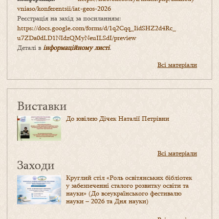
vniaso/konferentsii/iat-geos-2026
Реєстрація на захід за посиланням:
https://docs.google.com/forms/
d/1q2Cqq_IidSHZ2d4Rc_
u7ZDa0dLD1NIdzQMyNeuILSdI/
preview
Деталі в
інформаційному листі
.
Всі матеріали
Виставки
До ювілею Дічек Наталії Петрівни
Всі матеріали
Заходи
Круглий стіл «Роль освітянських бібліотек
у забезпеченні сталого розвитку освіти та
науки» (До всеукраїнського фестивалю
науки – 2026 та Дня науки)