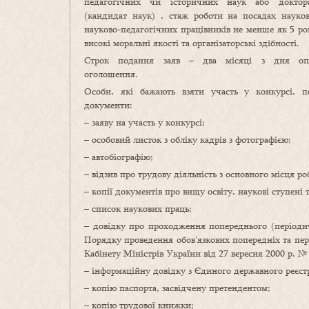
педагогічних чи історичних наук або доктора
(кандидат наук) , стаж роботи на посадах науков
науково-педагогічних працівників не менше як 5 ро
високі моральні якості та організаторські здібності.
Строк подання заяв – два місяці з дня опу
оголошення.
Особи, які бажають взяти участь у конкурсі, п
документи:
– заяву на участь у конкурсі;
– особовий листок з обліку кадрів з фотографією;
– автобіографію;
– відзив про трудову діяльність з основного місця ро
– копії документів про вищу освіту, наукові ступені т
– список наукових праць;
– довідку про проходження попереднього (періодич
Порядку проведення обов’язкових попередніх та пе
Кабінету Міністрів України від 27 вересня 2000 р. №
– інформаційну довідку з Єдиного державного реєст
– копію паспорта, засвідчену претендентом;
– копію трудової книжки;