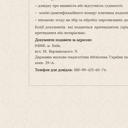
– довідку про наявність або відсутність судимості;
– копію ідентифікаційного номеру платника податкі
– письмову згоду на збір та обробку персональних д
Копії документів, які подаються претендентом (крім
претендента або нотаріально.
Документи подавати за адресою:
04060, м. Київ,
вул. М. Берлинського, 9,
Державна науково-педагогічна бібліотека України ім
кімн. 29–А.
Телефон для довідок:
380–99–425–65–74.