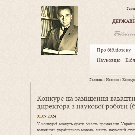
Голо
ДЕРЖАВН
Про бібліотеку
Науковцю
Біб
Головна
>
Новини
>
Конкурс
Конкурс на заміщення вакантн
директора з наукової роботи (б
01.09.2024
У конкурсі можуть брати участь громадяни України
володіють українською мовою, мають науковий ступ