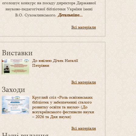
оголошує конкурс на посаду директора Державної
науково-педагогічної бібліотеки України імені
В.О. Сухомлинського.
Детальніше...
Всі матеріали
Виставки
До ювілею Дічек Наталії
Петрівни
Всі матеріали
Заходи
Круглий стіл «Роль освітянських
бібліотек у забезпеченні сталого
розвитку освіти та науки» (До
всеукраїнського фестивалю науки
– 2026 та Дня науки)
Всі матеріали
Наші видання