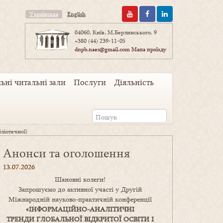
Українська
English
04060, Київ, М.Берлинського, 9
+380 (44) 239-11-05
dnpb.naes@gmail.com
Мапа проїзду
ьні читальні зали
Послуги
Діяльність
бліотечної)
Анонси та оголошення
13.07.2026
Шановні колеги!
Запрошуємо до активної участі у Другій
Міжнародній науково-практичній конференції
«
ІНФОРМАЦІЙНО-АНАЛІТИЧНІ
ТРЕНДИ
ГЛОБАЛЬНОЇ ВІДКРИТОЇ ОСВІТИ І