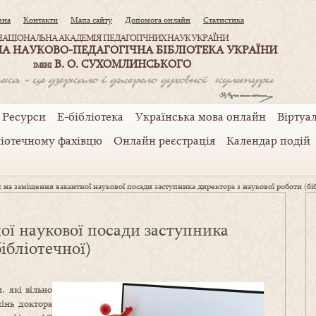
вна
Контакти
Мапа сайту
Допомога онлайн
Статистика
НАЦІОНАЛЬНА АКАДЕМІЯ ПЕДАГОГІЧНИХ НАУК УКРАЇНИ
А НАУКОВО-ПЕДАГОГІЧНА БІБЛІОТЕКА УКРАЇНИ
В. О. СУХОМЛИНСЬКОГО
ІМЕНІ
Ресурси
Е-бібліотека
Українська мова онлайн
Віртуал
ліотечному фахівцю
Онлайн реєстрація
Календар подій
 на заміщення вакантної наукової посади заступника директора з наукової роботи (бі
ої наукової посади заступника
ібліотечної)
, які вільно
інь доктора