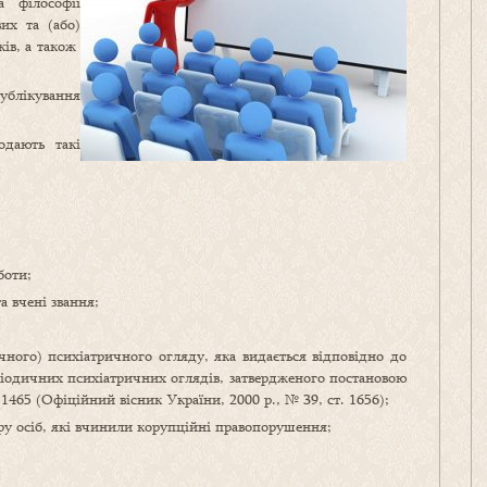
 філософії
их та (або)
ків, а також
блікування
одають такі
боти;
а вчені звання;
ного) психіатричного огляду, яка видається відповідно до
ріодичних психіатричних оглядів, затвердженого постановою
 1465 (Офіційний вісник України, 2000 р., № 39, ст. 1656);
ру осіб, які вчинили корупційні правопорушення;