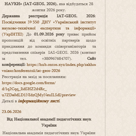
НАУКИ
» (IAT-GEOS, 2026),
яка відбудеться 28
жовтня 2026 року.
Державна реєстрація IAT-GEOS, 2026
:
Посвідчення №550 ДНУ «Український інститут
науково-технічної експертизи та інформації»
(УкрІНТЕІ)
До
01.09.2026 року
триває прийом
пропозицій від освітніх партнерів щодо
приєднання до команди співорганізаторів та
представлення спікерів IAS-GEOS, 2026 (контакт
за тел. +380967684707).
Сайт
конференції:
https://hub.ontos.xyz/index.php/zakhody-
vniaso/konferentsii/iat-geos-2026
Реєстрація на захід за посиланням:
https://docs.google.com/forms/
d/1q2Cqq_IidSHZ2d4Rc_
u7ZDa0dLD1NIdzQMyNeuILSdI/
preview
Деталі в
інформаційному листі
.
23.06.2026
Від Національної академії педагогічних наук
України
Національна академія педагогічних наук України