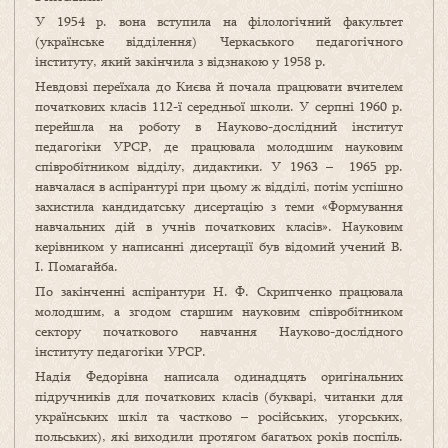
У 1954 р. вона вступила на філологічний факультет
(українське відділення) Черкаського педагогічного
інституту, який закінчила з відзнакою у 1958 р.
Невдовзі переїхала до Києва й почала працювати вчителем
початкових класів 112-ї середньої школи. У серпні 1960 р.
перейшла на роботу в Науково-дослідний інститут
педагогіки УРСР, де працювала молодшим науковим
співробітником відділу, дидактики. У 1963 – 1965 рр.
навчалася в аспірантурі при цьому ж відділі, потім успішно
захистила кандидатську дисертацію з теми «Формування
навчальних дій в учнів початкових класів». Науковим
керівником у написанні дисертації був відомий учений В.
І. Помагайба.
По закінченні аспірантури Н. Ф. Скрипченко працювала
молодшим, а згодом старшим науковим співробітником
сектору початкового навчання Науково-дослідного
інституту педагогіки УРСР.
Надія Федорівна написала одинадцять оригінальних
підручників для початкових класів (букварі, читанки для
українських шкіл та частково – російських, угорських,
польських), які виходили протягом багатьох років поспіль.