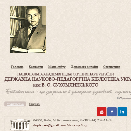
Головна
Контакти
Мапа сайту
Допомога онлайн
Статистика
НАЦІОНАЛЬНА АКАДЕМІЯ ПЕДАГОГІЧНИХ НАУК УКРАЇНИ
ДЕРЖАВНА НАУКОВО-ПЕДАГОГІЧНА БІБЛІОТЕКА УКР
В. О. СУХОМЛИНСЬКОГО
ІМЕНІ
Українська
English
04060, Київ, М.Берлинського, 9
+380 (44) 239-11-05
dnpb.naes@gmail.com
Мапа проїзду