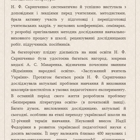
Н. Ф. Скрипченко систематично й успішно виступала з
доповідями і лекціями перед учителями, методистами,
брала активну участь у підготовці і перепідготовці
учительських кадрів, у наукових конференціях, семінарах,
у розробці оригінальних методик дослідження навчально-
виховного процесу в школі, рецензуванні дослідницьких
робіт, підручників, посібників.
За багаторічну плідну діяльність на ниві освіти Н. Ф.
Скрипченко була удостоєна багатьох нагород, зокрема
медалі А. С. Макаренка, відзначена почесним званням
«Відмінник народної освіти», «Заслужений вчитель
України». Протягом багатьох років Н. Ф. Скрипченко
досліджувала актуальні проблеми навчання й виховання
школярів-шестиліток в умовах педагогічного експерименту.
В останній період свого життя розробляла проблему
«Безперервна літературна освіта» (в початковій ланці).
Багато думок, висловлених дослідницею, актуальні й
сьогодні, особливо на етапі переходу української школи на
12-річний термін навчання. Науковий внесок Надії
Федорівни в розвиток української педагогічної науки є
досить вагомим. Її перу належить близько 400 наукових і
науково-методичних праць (монографії, підручники,