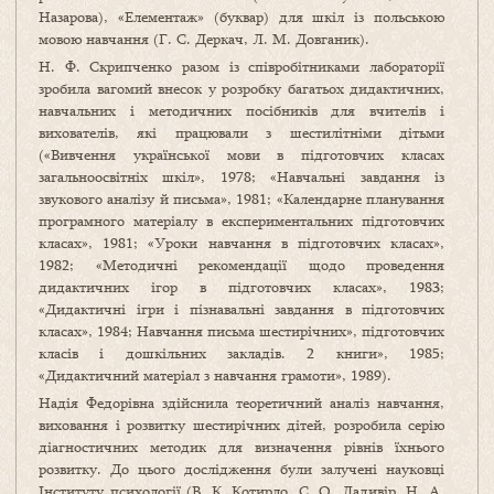
Назарова), «Елементаж» (буквар) для шкіл із польською
мовою навчання (Г. С. Деркач, Л. М. Довганик).
Н. Ф. Скрипченко разом із співробітниками лабораторії
зробила вагомий внесок у розробку багатьох дидактичних,
навчальних і методичних посібників для вчителів і
вихователів, які працювали з шестилітніми дітьми
(«Вивчення української мови в підготовчих класах
загальноосвітніх шкіл», 1978; «Навчальні завдання із
звукового аналізу й письма», 1981; «Календарне планування
програмного матеріалу в експериментальних підготовчих
класах», 1981; «Уроки навчання в підготовчих класах»,
1982; «Методичні рекомендації щодо проведення
дидактичних ігор в підготовчих класах», 1983;
«Дидактичні ігри і пізнавальні завдання в підготовчих
класах», 1984; Навчання письма шестирічних», підготовчих
класів і дошкільних закладів. 2 книги», 1985;
«Дидактичний матеріал з навчання грамоти», 1989).
Надія Федорівна здійснила теоретичний аналіз навчання,
виховання і розвитку шестирічних дітей, розробила серію
діагностичних методик для визначення рівнів їхнього
розвитку. До цього дослідження були залучені науковці
Інституту психології (В. К. Котирло, С. О. Ладивір, Н. А.