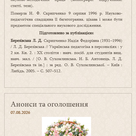
статті, тези).
Померла Н. Ф. Скрипченко 9 серпня 1996 р. Науково-
педагогічна спадщина її багатогранна, цікава і може бути
предметом спеціального наукового дослідження.
Підготовлено за публікацією:
Березівська Л. Д.
Скрипченко Надія Федорівна (1931–1996)
/ Л. Д. Березівська // Українська педагогіка в персоналіях : у
2 кн. Кн. 2. : XX століття : навч. посіб. для студентів вищ.
навч. закл. / [О. В. Сухомлинська, Н. Б. Антонець, Л. Д.
Березівська та ін.] ; за ред. О. В. Сухомлинської. – Київ :
Либідь, 2005. – С. 507–512.
Анонси та оголошення
07.08.2026