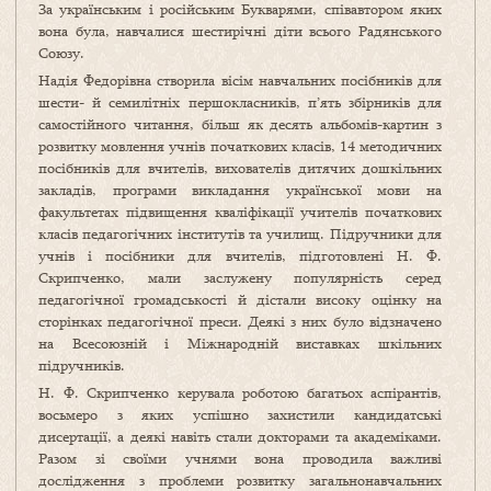
За українським і російським Букварями, співавтором яких
вона була, навчалися шестирічні діти всього Радянського
Союзу.
Надія Федорівна створила вісім навчальних посібників для
шести- й семилітніх першокласників, п’ять збірників для
самостійного читання, більш як десять альбомів-картин з
розвитку мовлення учнів початкових класів, 14 методичних
посібників для вчителів, вихователів дитячих дошкільних
закладів, програми викладання української мови на
факультетах підвищення кваліфікації учителів початкових
класів педагогічних інститутів та училищ. Підручники для
учнів і посібники для вчителів, підготовлені Н. Ф.
Скрипченко, мали заслужену популярність серед
педагогічної громадськості й дістали високу оцінку на
сторінках педагогічної преси. Деякі з них було відзначено
на Всесоюзній і Міжнародній виставках шкільних
підручників.
Н. Ф. Скрипченко керувала роботою багатьох аспірантів,
восьмеро з яких успішно захистили кандидатські
дисертації, а деякі навіть стали докторами та академіками.
Разом зі своїми учнями вона проводила важливі
дослідження з проблеми розвитку загальнонавчальних