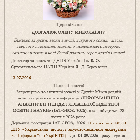
Щиро вітаємо
ДОВГАЛЮК ОЛЕНУ МИКОЛАЇВНУ
Бажаємо здоров’я, весни в душі, яскравого сонця, щастя,
творчого натхнення, незмінно-позитивнвого настрою,
затишку
й
тепла в колі
В
ашої
родини
,
серед друзів і колег!
Директор та колектив ДНПБ України ім. В. О.
Сухомлинського НАПН України Л. Д. Березівська
13.07.2026
Шановні колеги!
Запрошуємо до активної участі у Другій Міжнародній
науково-практичній конференції
«
ІНФОРМАЦІЙНО-
АНАЛІТИЧНІ ТРЕНДИ
ГЛОБАЛЬНОЇ ВІДКРИТОЇ
ОСВІТИ І НАУКИ
» (IAT-GEOS, 2026),
яка відбудеться 28
жовтня 2026 року.
Державна реєстрація IAT-GEOS, 2026
:
Посвідчення №550
ДНУ «Український інститут науково-технічної експертизи
та інформації» (УкрІНТЕІ)
До
01.09.2026 року
триває