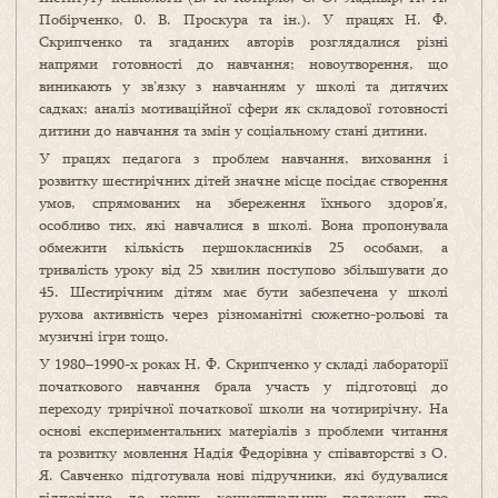
Побірченко, 0. В. Проскура та ін.). У працях Н. Ф.
Скрипченко та згаданих авторів розглядалися різні
напрями готовності до навчання; новоутворення, що
виникають у зв’язку з навчанням у школі та дитячих
садках; аналіз мотиваційної сфери як складової готовності
дитини до навчання та змін у соціальному стані дитини.
У працях педагога з проблем навчання, виховання і
розвитку шестирічних дітей значне місце посідає створення
умов, спрямованих на збереження їхнього здоров’я,
особливо тих, які навчалися в школі. Вона пропонувала
обмежити кількість першокласників 25 особами, а
тривалість уроку від 25 хвилин поступово збільшувати до
45. Шестирічним дітям має бути забезпечена у школі
рухова активність через різноманітні сюжетно-рольові та
музичні ігри тощо.
У 1980–1990-х роках Н. Ф. Скрипченко у складі лабораторії
початкового навчання брала участь у підготовці до
переходу трирічної початкової школи на чотирирічну. На
основі експериментальних матеріалів з проблеми читання
та розвитку мовлення Надія Федорівна у співавторстві з О.
Я. Савченко підготувала нові підручники, які будувалися
відповідно до нових концептуальних положень про