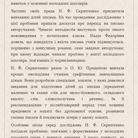
навичок у мовленні молодших школярів.
Частину своїх праць Н. Ф. Скрипченко присвятила
навчанню дітей письма. На час проведення дослідження з
цієї проблеми припала дискусія про перехід на письмо
авторучками. Чимало методистів виступало проти такого
нововведення у початкових класах. Надія Федорівна
довела, що швидкість і якість письма учнів підвищується,
порівняно з минулими роками, саме завдяки авторучкам;
при цьому відпадає чимало проблем у житті молодшого
школяра, пов’язаних із чорнильницями.
Н. Ф. Скрипченко разом із О. Ю. Прищепою вивчала
процес оволодіння учнями графічними навчальними
діями. Вони розробили спеціальні зошити, у яких давалися
завдання для підготовки дітей до письма (предметні
малюнки та схеми слів для звуко-буквеного, складового
аналізу слів, словосполучень і речень). За її
рекомендаціями у післябукварний період учні повинні
працювати в зошиті без друкованої основи, розвивати
уміння писати й поєднувати літери у цьому зошиті.
Особливе місце серед досліджень Н. Ф. Скрипченко
посідали проблеми, пов’язані з формуванням у молодших
школярів умінь і навичок читання. З цього приводу, як