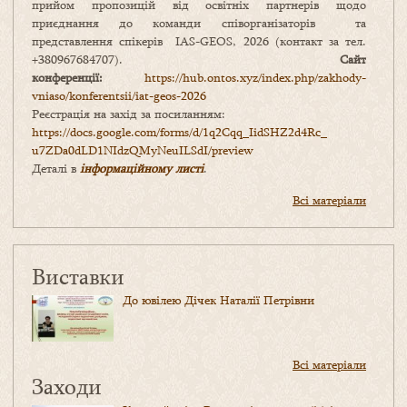
прийом пропозицій від освітніх партнерів щодо
приєднання до команди співорганізаторів та
представлення спікерів IAS-GEOS, 2026 (контакт за тел.
+380967684707).
Сайт
конференції:
https://hub.ontos.xyz/index.php/zakhody-
vniaso/konferentsii/iat-geos-2026
Реєстрація на захід за посиланням:
https://docs.google.com/forms/
d/1q2Cqq_IidSHZ2d4Rc_
u7ZDa0dLD1NIdzQMyNeuILSdI/
preview
Деталі в
інформаційному листі
.
Всі матеріали
Виставки
До ювілею Дічек Наталії Петрівни
Всі матеріали
Заходи