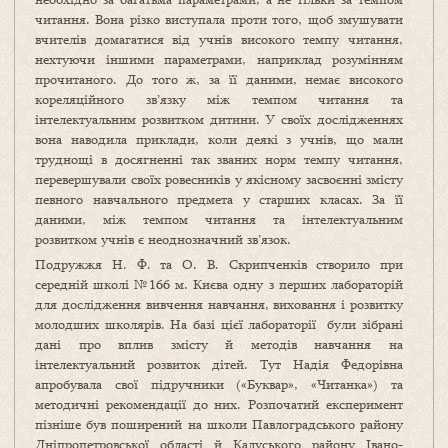
читання. Вона різко виступала проти того, щоб змушувати
вчителів домагатися від учнів високого темпу читання,
нехтуючи іншими параметрами, наприклад розумінням
прочитаного. До того ж, за її даними, немає високого
кореляційного зв’язку між темпом читання та
інтелектуальним розвитком дитини. У своїх дослідженнях
вона наводила приклади, коли деякі з учнів, що мали
труднощі в досягненні так званих норм темпу читання,
перевершували своїх ровесників у якісному засвоєнні змісту
певного навчального предмета у старших класах. За її
даними, між темпом читання та інтелектуальним
розвитком учнів є неоднозначний зв’язок.
Подружжя Н. Ф. та О. В. Скрипченків створило при
середній школі №166 м. Києва одну з перших лабораторій
для дослідження вивчення навчання, виховання і розвитку
молодших школярів. На базі цієї лабораторії були зібрані
дані про вплив змісту й методів навчання на
інтелектуальний розвиток дітей. Тут Надія Федорівна
апробувала свої підручники («Буквар», «Читанка») та
методичні рекомендації до них. Розпочатий експеримент
пізніше був поширений на школи Павлоградського району
Дніпропетровської області й Калуського району Івано-