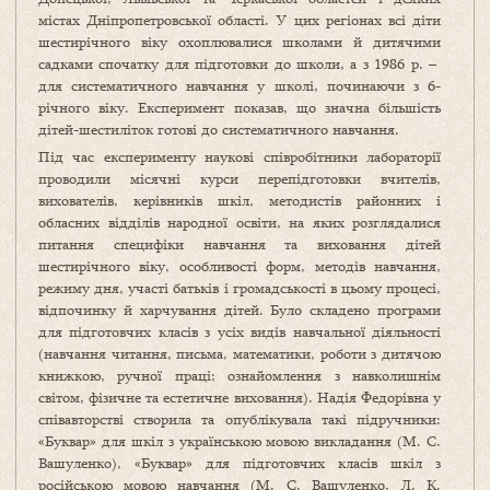
містах Дніпропетровської області. У цих регіонах всі діти
шестирічного віку охоплювалися школами й дитячими
садками спочатку для підготовки до школи, а з 1986 р. –
для систематичного навчання у школі, починаючи з 6-
річного віку. Експеримент показав, що значна більшість
дітей-шестиліток готові до систематичного навчання.
Під час експерименту наукові співробітники лабораторії
проводили місячні курси перепідготовки вчителів,
вихователів, керівників шкіл, методистів районних і
обласних відділів народної освіти, на яких розглядалися
питання специфіки навчання та виховання дітей
шестирічного віку, особливості форм, методів навчання,
режиму дня, участі батьків і громадськості в цьому процесі,
відпочинку й харчування дітей. Було складено програми
для підготовчих класів з усіх видів навчальної діяльності
(навчання читання, письма, математики, роботи з дитячою
книжкою, ручної праці; ознайомлення з навколишнім
світом, фізичне та естетичне виховання). Надія Федорівна у
співавторстві створила та опублікувала такі підручники:
«Буквар» для шкіл з українською мовою викладання (М. С.
Вашуленко), «Буквар» для підготовчих класів шкіл з
російською мовою навчання (М. С. Вашуленко, Л. К.