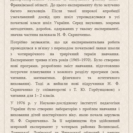
Франківської області. До цього експерименту було залучено
багато науковців. Після такої широкої апробації
узагальнений досвід цих шкіл упроваджувався в усі
початкові класи шкіл України. Серед наукових, зокрема
методичних, доробок, одержаних у такому експерименті,
значна частина належала Н. Ф. Скрипченко.
Потрібно зауважити, що ця експериментальна робота
проводилася в зв’язку з переходом початкової ланки школи
з чотирирічного на трирічний термін навчання.
Експеримент тривав п’ять років (1965–1970). Було створено
нові програми, розроблено зміст навчання, підготовлено
поурочне планування з кожного розділу програми (мов,
читання, математики, фізичного та естетичного
виховання). Тоді ж вийшли нові підручники Н. Ф.
Скрипченко (у співавторстві з Т. Ю. Горбунцовою) з
читання для 1– 2 класів.
У 1976 р. у Науково-дослідному інституті педагогіки
України було створено лабораторію з проблем навчання і
виховання дітей шестирічного віку, якою почала керувала
Н. Ф. Скрипченко. За її керівництва був здійснений
широкий експеримент у чотирьох районах Волинської,
Донецької, Львівської та Черкаської областей і деяких