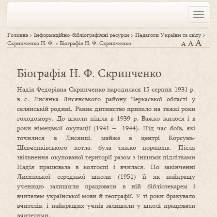
Toggle
naviga
Головна
>
Інформаційно-бібліографічні ресурси
>
Педагоги України та світу
>
A
A
Скрипченко Н. Ф.
>
Біографія Н. Ф. Скрипченко
A
Біографія Н. Ф. Скрипченко
Надія Федорівна Скрипченко народилася 15 серпня 1931 р.
в с. Лисянка Лисянського району Черкаської області у
селянській родині. Раннє дитинство припало на тяжкі роки
голодомору. До школи пішла в 1939 р. Важко жилося і в
роки німецької окупації (1941 – 1944). Під час боїв, які
точилися в Лисянці, майже в центрі Корсунь-
Шевченківського котла, була тяжко поранена. Після
звільнення окупованої території разом з іншими підлітками
Надія працювала в колгоспі і вчилася. По закінченні
Лисянської середньої школи (1951) її як найкращу
ученицю залишили працювати в ній бібліотекарем і
вчителем української мови й географії. У ті роки бракувало
вчителів, і найкращих учнів залишали у школі працювати
вчителями.