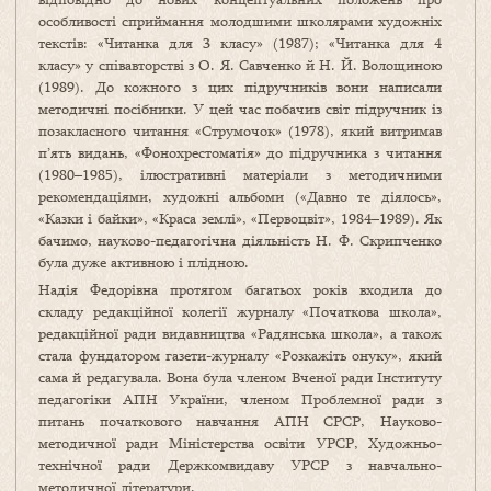
особливості сприймання молодшими школярами художніх
текстів: «Читанка для 3 класу» (1987); «Читанка для 4
класу» у співавторстві з О. Я. Савченко й Н. Й. Волощиною
(1989). До кожного з цих підручників вони написали
методичні посібники. У цей час побачив світ підручник із
позакласного читання «Струмочок» (1978), який витримав
п’ять видань, «Фонохрестоматія» до підручника з читання
(1980–1985), ілюстративні матеріали з методичними
рекомендаціями, художні альбоми («Давно те діялось»,
«Казки і байки», «Краса землі», «Первоцвіт», 1984–1989). Як
бачимо, науково-педагогічна діяльність Н. Ф. Скрипченко
була дуже активною і плідною.
Надія Федорівна протягом багатьох років входила до
складу редакційної колегії журналу «Початкова школа»,
редакційної ради видавництва «Радянська школа», а також
стала фундатором газети-журналу «Розкажіть онуку», який
сама й редагувала. Вона була членом Вченої ради Інституту
педагогіки АПН України, членом Проблемної ради з
питань початкового навчання АПН СРСР, Науково-
методичної ради Міністерства освіти УРСР, Художньо-
технічної ради Держкомвидаву УРСР з навчально-
методичної літератури.