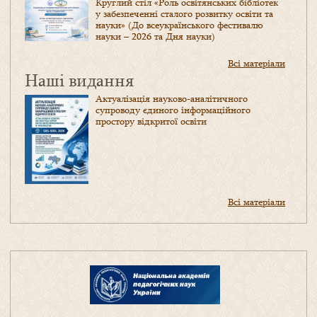
Круглий стіл «Роль освітянських бібліотек
у забезпеченні сталого розвитку освіти та
науки» (До всеукраїнського фестивалю
науки – 2026 та Дня науки)
Всі матеріали
Наші видання
Актуалізація науково-аналітичного
супроводу єдиного інформаційного
простору відкритої освіти
Всі матеріали