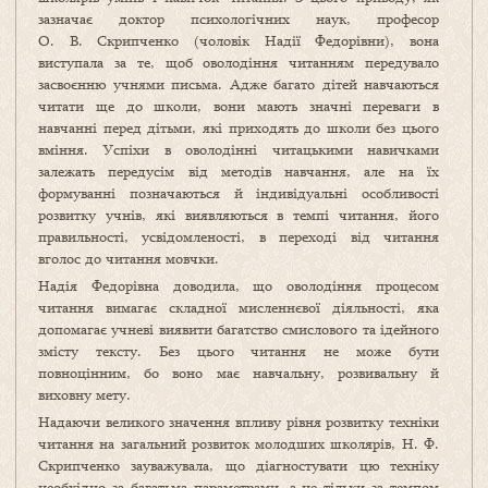
зазначає доктор психологічних наук, професор
О. В. Скрипченко (чоловік Надії Федорівни), вона
виступала за те, щоб оволодіння читанням передувало
засвоєнню учнями письма. Адже багато дітей навчаються
читати ще до школи, вони мають значні переваги в
навчанні перед дітьми, які приходять до школи без цього
вміння. Успіхи в оволодінні читацькими навичками
залежать передусім від методів навчання, але на їх
формуванні позначаються й індивідуальні особливості
розвитку учнів, які виявляються в темпі читання, його
правильності, усвідомленості, в переході від читання
вголос до читання мовчки.
Надія Федорівна доводила, що оволодіння процесом
читання вимагає складної мисленнєвої діяльності, яка
допомагає учневі виявити багатство смислового та ідейного
змісту тексту. Без цього читання не може бути
повноцінним, бо воно має навчальну, розвивальну й
виховну мету.
Надаючи великого значення впливу рівня розвитку техніки
читання на загальний розвиток молодших школярів, Н. Ф.
Скрипченко зауважувала, що діагностувати цю техніку
необхідно за багатьма параметрами, а не тільки за темпом